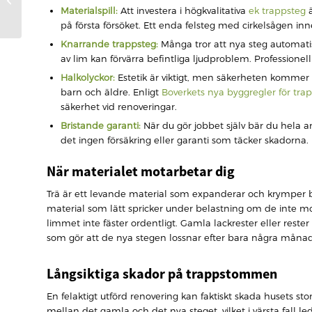
bevarar du din
Materialspill:
Att investera i högkvalitativa
ek trappsteg
ä
investering (2026)
på första försöket. Ett enda felsteg med cirkelsågen inne
Knarrande trappsteg:
Många tror att nya steg automatisk
av lim kan förvärra befintliga ljudproblem. Professione
Halkolyckor:
Estetik är viktigt, men säkerheten kommer för
barn och äldre. Enligt
Boverkets nya byggregler för tra
säkerhet vid renoveringar.
Bristande garanti:
När du gör jobbet själv bär du hela an
det ingen försäkring eller garanti som täcker skadorna.
När materialet motarbetar dig
Trä är ett levande material som expanderar och krymper be
material som lätt spricker under belastning om de inte mo
limmet inte fäster ordentligt. Gamla lackrester eller rest
som gör att de nya stegen lossnar efter bara några månad
Långsiktiga skador på trappstommen
En felaktigt utförd renovering kan faktiskt skada husets s
mellan det gamla och det nya steget, vilket i värsta fall le