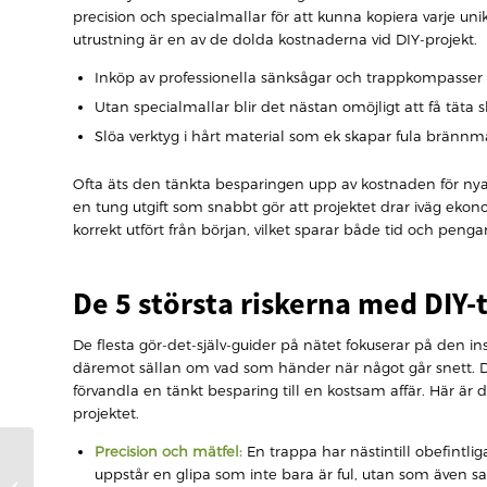
precision och specialmallar för att kunna kopiera varje unik
utrustning är en av de dolda kostnaderna vid DIY-projekt.
Inköp av professionella sänksågar och trappkompasser k
Utan specialmallar blir det nästan omöjligt att få täta 
Slöa verktyg i hårt material som ek skapar fula brännm
Ofta äts den tänkta besparingen upp av kostnaden för nya ma
en tung utgift som snabbt gör att projektet drar iväg ekonomi
korrekt utfört från början, vilket sparar både tid och penga
De 5 största riskerna med DIY
De flesta gör-det-själv-guider på nätet fokuserar på den i
däremot sällan om vad som händer när något går snett. 
förvandla en tänkt besparing till en kostsam affär. Här ä
projektet.
Precision och mätfel:
En trappa har nästintill obefintli
Skötselråd för
uppstår en glipa som inte bara är ful, utan som även sa
renoverad trappa: Så