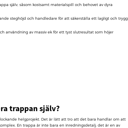
appa själv, såsom kostsamt materialspill och behovet av dyra
lande steghöjd och handledare för att säkerställa ett lagligt och trygg
h användning av massiv ek för ett tyst slutresultat som höjer
era trappan själv?
ckande helgprojekt. Det är lätt att tro att det bara handlar om att
komplex. En trappa är inte bara en inredningsdetalj; det är en av