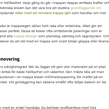
ållfasthet. Varje gång du går i trappan skapas vertikala krafter oc
e tekniska kraven kan det vara bra att studera
grundläggande om
betydande
risker med att renovera trappa själv
som handlar om mer
äder är trappstegen sällan helt raka eller vinkelräta, vilket gör att
sar perfekt. Dessa kit kräver ofta omfattande justeringar som är
bland alla
trappa detaljer
som plansteg, sättsteg och vagnstycken. O
 riskerar du att stå med en trappa som snart börjar glappa eller knarra
enovering
 svårighetsgrad. När du lägger ett golv vilar materialet på en plan
lt kritisk för både hållbarhet och säkerhet. Den måste tåla att man
recisionen i en trappa kräver millimeterpassning. Ett mätfel på en
cket. Vid golvläggning kan sådana småfel ofta döljas bakom en list,
t
inte med en enkel handsåg. Du behöver proffsverktyg med hög