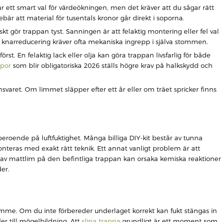
r ett smart val för värdeökningen, men det kräver att du sågar rätt
bär att material för tusentals kronor går direkt i soporna.
t gör trappan tyst. Sanningen är att felaktig montering eller fel val
ll knarreducering kräver ofta mekaniska ingrepp i själva stommen.
st. En felaktig lack eller olja kan göra trappan livsfarlig för både
ppor
som blir obligatoriska 2026 ställs högre krav på halkskydd och
svaret. Om limmet släpper efter ett år eller om träet spricker finns
roende på luftfuktighet. Många billiga DIY-kit består av tunna
nteras med exakt rätt teknik. Ett annat vanligt problem är att
er av mattlim på den befintliga trappan kan orsaka kemiska reaktioner
er.
tomme. Om du inte förbereder underlaget korrekt kan fukt stängas in
der till mögelbildning. Att
slipa trappa
grundligt är ett moment som