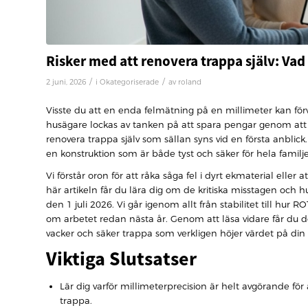
Risker med att renovera trappa själv: Vad
/
/
2 juni, 2026
i
Okategoriserade
av
roland
Visste du att en enda felmätning på en millimeter kan fö
husägare lockas av tanken på att spara pengar genom att
renovera trappa själv som sällan syns vid en första anblic
en konstruktion som är både tyst och säker för hela famil
Vi förstår oron för att råka såga fel i dyrt ekmaterial eller 
här artikeln får du lära dig om de kritiska misstagen och 
den 1 juli 2026. Vi går igenom allt från stabilitet till hur
om arbetet redan nästa år. Genom att läsa vidare får du de i
vacker och säker trappa som verkligen höjer värdet på din
Viktiga Slutsatser
Lär dig varför millimeterprecision är helt avgörande för 
trappa.