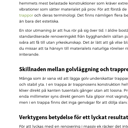
hemmets mest belastade konstruktioner som kräver extrem h
vibrationer som sätter materialet på prov. För att förstå d
trappor
och deras terminologi. Det finns nämligen flera 
än bara det estetiska.
En stor utmaning är att hus rör på sig över tid. I äldre bost
standardiserade renoveringskit från bygghandeln sällan pas
svåra att få till utan yrkeskunskap. Det är lätt att gå vilse 
du missar att ta hänsyn till materialets naturliga rörelser
irriterande.
Skillnaden mellan golvläggning och trappr
Många som är vana vid att lägga golv underskattar trappans
och stabil yta. I en trappa är trappnosens konstruktion he
kliver direkt på kanten tusentals gånger utan att lossna. P
enda millimeter syns direkt genom fula glipor mot vagnsty
men i en trappa finns det inga genvägar för att dölja slarv.
Verktygens betydelse för ett lyckat resulta
För att lyckas med en renovering i massiv ek räcker det 