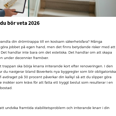
 du bör veta 2026
rvandla din drömtrappa till en kostsam säkerhetsfara? Många
 göra jobbet på egen hand, men det finns betydande risker med att
k. Det handlar inte bara om det estetiska. Det handlar om att skapa
jen under decennier framöver.
att trappan ska börja knarra irriterande kort efter renoveringen. I den
hur du navigerar bland Boverkets nya byggregler som blir obligatoriska
 ROT-avdraget på 30 procent påverkar din kalkyl så att du slipper göra
nsikter som krävs för att fatta ett tryggt beslut som resulterar i en
 bostad.
att undvika framtida stabilitetsproblem och irriterande knarr i din