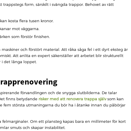
t trappstegs form, särskilt i svängda trappor. Behovet av rätt
an kosta flera tusen kronor.
skarvar mot väggarna.
ärken som förstör finishen.
skiner och förstört material. Att råka såga fel i ett dyrt eksteg är
skt. Att anlita en expert säkerställer att arbetet blir strukturellt
r i det långa loppet.
-trapprenovering
nspirerande förvandlingen och de snygga slutbilderna. De talar
Det finns betydande
risker med att renovera trappa själv
som kan
r de fem största utmaningarna du bör ha i åtanke innan du påbörjar
ga felmarginaler. Om ett plansteg kapas bara en millimeter för kort
mlar smuts och skapar instabilitet.