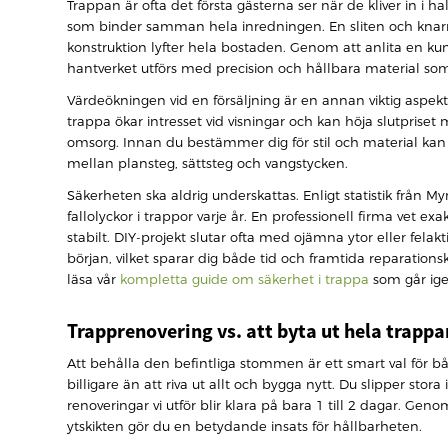
Trappan är ofta det första gästerna ser när de kliver in 
som binder samman hela inredningen. En sliten och knarr
konstruktion lyfter hela bostaden. Genom att anlita en k
hantverket utförs med precision och hållbara material som
Värdeökningen vid en försäljning är en annan viktig aspekt
trappa ökar intresset vid visningar och kan höja slutpriset
omsorg. Innan du bestämmer dig för stil och material ka
mellan plansteg, sättsteg och vangstycken.
Säkerheten ska aldrig underskattas. Enligt statistik från
fallolyckor i trappor varje år. En professionell firma vet exa
stabilt. DIY-projekt slutar ofta med ojämna ytor eller felak
början, vilket sparar dig både tid och framtida reparationsk
läsa vår
kompletta guide om säkerhet i trappa
som går igen
Trapprenovering vs. att byta ut hela trappa
Att behålla den befintliga stommen är ett smart val för bå
billigare än att riva ut allt och bygga nytt. Du slipper sto
renoveringar vi utför blir klara på bara 1 till 2 dagar. Ge
ytskikten gör du en betydande insats för hållbarheten.