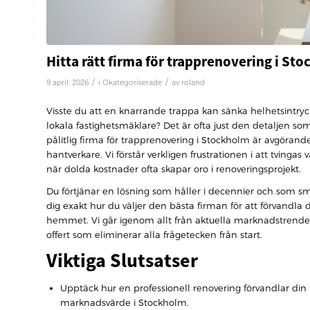
Hitta rätt firma för trapprenovering i St
/
/
9 april, 2026
i
Okategoriserade
av
roland
Visste du att en knarrande trappa kan sänka helhetsintryck
lokala fastighetsmäklare? Det är ofta just den detaljen so
pålitlig firma för trapprenovering i Stockholm är avgörande
hantverkare. Vi förstår verkligen frustrationen i att tvingas 
när dolda kostnader ofta skapar oro i renoveringsprojekt.
Du förtjänar en lösning som håller i decennier och som s
dig exakt hur du väljer den bästa firman för att förvandla din
hemmet. Vi går igenom allt från aktuella marknadstrender f
offert som eliminerar alla frågetecken från start.
Viktiga Slutsatser
Upptäck hur en professionell renovering förvandlar din
marknadsvärde i Stockholm.