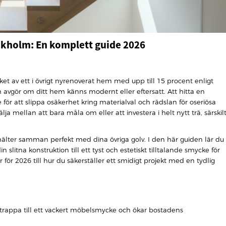
ockholm: En komplett guide 2026
et av ett i övrigt nyrenoverat hem med upp till 15 procent enligt
m avgör om ditt hem känns modernt eller eftersatt. Att hitta en
 för att slippa osäkerhet kring materialval och rädslan för oseriösa
välja mellan att bara måla om eller att investera i helt nytt trä, särskil
mälter samman perfekt med dina övriga golv. I den här guiden lär du
 slitna konstruktion till ett tyst och estetiskt tilltalande smycke för
ör 2026 till hur du säkerställer ett smidigt projekt med en tydlig
 trappa till ett vackert möbelsmycke och ökar bostadens