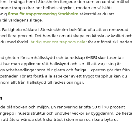
i hallen. I många hem i Stockholm fungerar den som en central möbel
ande trappa drar ner helhetsintrycket, medan en välskött
unnig
firma för trapprenovering Stockholm
säkerställer du att
 tål vardagens slitage.
. Fastighetsmäklare i Storstockholm bekräftar ofta att en renoverad
 med flera procent. Det handlar om att skapa en känsla av kvalitet oc
n du med fördel
lär dig mer om trappors delar
för att förstå skillnade
 Myndigheten för samhällsskydd och beredskap (MSB) sker tusentals
kt hur man applicerar rätt halkskydd och ser till att varje steg är
tiga ytbehandlingar som blir glatta och farliga. Experten gör rätt från
ostnader. För att förstå alla aspekter av ett tryggt trapphus kan du
om allt från halkskydd till räckeslösningar.
n
de plånboken och miljön. En renovering är ofta 50 till 70 procent
ra ingrepp i husets struktur och undviker veckor av byggdamm. De flest
nom att återanvända det friska träet i stommen och bara byta ut