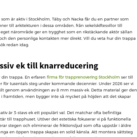
ma som är aktiv i Stockholm, Täby och Nacka får du en partner som
r till arkitekturen i dessa områden, från sekelskiftesvillor till
tt eget närområde ger en trygghet som en rikstäckande aktör sällan
 och den personliga kontakten mer direkt. Vill du veta hur din trappa
sök redan idag.
ssiv ek till knarreducering
ör din trappa. En erfaren
firma för trapprenovering Stockholm
ser till
ller för tusentals steg under kommande decennier. Under 2026 ser vi
skilt genom användningen av 8 mm massiv ek. Detta material ger den
s om i framtiden, men bygger inte så mycket på höjden att det skapar
tiv är 3-stavs ek ett populärt val. Det matchar ofta befintliga
är till trapphuset. Utöver det estetiska fokuserar vi på funktionella
erar stegen och eliminerar de friktionsljud som ofta uppstår i äldre
nga en öppen trappa skapas en solid känsla. Att montera sättsteg