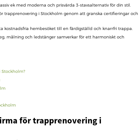
massiv ek med moderna och prisvärda 3-stavsalternativ för din stil.
 för trapprenovering i Stockholm genom att granska certifieringar och
ta kostnadsfria hembesöket till en färdigställd och knarrfri trappa.
eg, målning och ledstänger samverkar för ett harmoniskt och
 i Stockholm?
g
olm
tockholm
firma för trapprenovering i