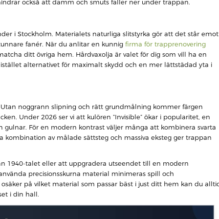
rhindrar också att damm och smuts faller ner under trappan.
er i Stockholm. Materialets naturliga slitstyrka gör att det står emot
tunnare fanér. När du anlitar en kunnig
firma för trapprenovering
cha ditt övriga hem. Hårdvaxolja är valet för dig som vill ha en
istället alternativet för maximalt skydd och en mer lättstädad yta i
t. Utan noggrann slipning och rätt grundmålning kommer färgen
en. Under 2026 ser vi att kulören ”Invisible” ökar i popularitet, en
 gulnar. För en modern kontrast väljer många att kombinera svarta
nna kombination av målade sättsteg och massiva eksteg ger trappan
ån 1940-talet eller att uppgradera utseendet till en modern
t använda precisionsskurna material minimeras spill och
 osäker på vilket material som passar bäst i just ditt hem kan du allti
t i din hall.