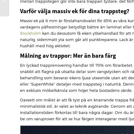
mellan trappstegen gör inte bara trappan tystare, det fö
för ett hållbart hem
Varför välja massiv ek för dina trappsteg?
2026
Massiv ek på 8 mm är förstahandsvalet för 85% av våra kund
vardagens påfrestningar betydligt bättre än laminat eller 
Stockholm
kan du dessutom få eken ytbehandlad för att mat
naturlig, sidenmatt yta som går att punktreparera. Lack är 
hushåll med hög aktivitet.
Målning av trappor: Mer än bara färg
En lyckad trapprenovering handlar till 70% om förarbete
snabbt att flagna på utsatta delar som vangstycken och räck
behandling som bevarar ekens ljusa utseende utan att den
eller ”SuperWhite” detaljer med trappsteg i naturträ. De
en exklusiv möbelkänsla som höjer hela bostadens värde.
Oavsett om målet är att få tyst på en knarrande trappa fr
minimalistisk stil, är valet av teknik avgörande. Genom at
installationstiden förkortas till bara några dagar. Om du är
be om varuprover för att se hur färgen interagerar med ljuse