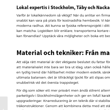
Lokal expertis i Stockholm, Täby och Nacka
Varför är lokalkännedom så viktigt? När du anlitar en fir
snabbt kan vara på plats för kostnadsfria hembesök. Vi känne
moderna radhus. Att kunna se fysiska referensprojekt i di
kan matcha. Logistiken blir enklare, transporterna kortare
kan förvandlas? Upptäck våra möjligheter och boka ett be
Material och tekniker: Från ma
Att välja rätt material är det viktigaste beslutet du fattar f
att materialvalet inte bara ser bra ut idag, utan också hå
en tydlig trend där hållbarhet möter modern estetik, sär
ultimata balansen; det är tillräckligt tjockt för att slipa
snubbelrisk vid det översta trappsteget.
För dig som söker ett mer prisvärt men ändå stilrent alterna
parkettgolv i Stockholmslägenheter och ger en livfull karakt
uppgraderingar. Knarreducering är en teknik där vi stabilis
Rengöra parkettgolv:
träkonstruktioner. Genom att kombinera detta med att stä
Den ultimata guiden