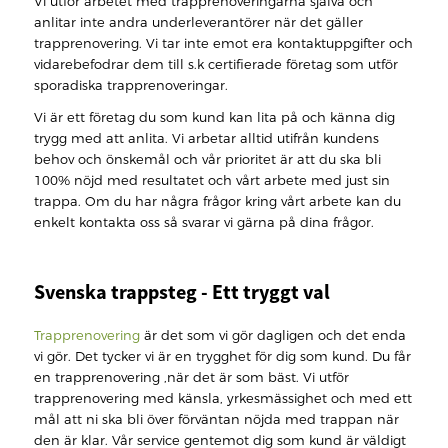
Vi utför arbetet med trapprenoveringarna själva och
anlitar inte andra underleverantörer när det gäller
trapprenovering. Vi tar inte emot era kontaktuppgifter och
vidarebefodrar dem till s.k certifierade företag som utför
sporadiska trapprenoveringar.
Vi är ett företag du som kund kan lita på och känna dig
trygg med att anlita. Vi arbetar alltid utifrån kundens
behov och önskemål och vår prioritet är att du ska bli
100% nöjd med resultatet och vårt arbete med just sin
trappa. Om du har några frågor kring vårt arbete kan du
enkelt kontakta oss så svarar vi gärna på dina frågor.
Svenska trappsteg - Ett tryggt val
Trapprenovering
är det som vi gör dagligen och det enda
vi gör. Det tycker vi är en trygghet för dig som kund. Du får
en trapprenovering ,när det är som bäst. Vi utför
trapprenovering med känsla, yrkesmässighet och med ett
mål att ni ska bli över förväntan nöjda med trappan när
den är klar. Vår service gentemot dig som kund är väldigt