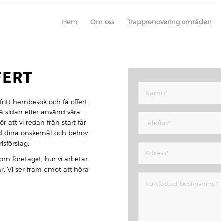
Hem
Om oss
Trapprenovering områden
FERT
fritt hembesök och få offert
 på sidan eller använd våra
r att vi redan från start får
vad dina önskemål och behov
isförslag.
 om företaget, hur vi arbetar
r. Vi ser fram emot att höra