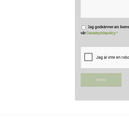
Jag godkänner att Svens
vår
Dataskyddspolicy
*