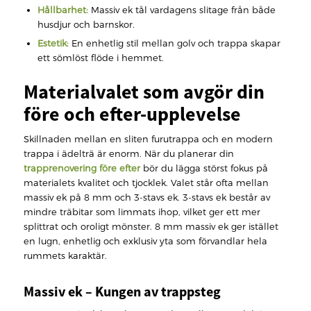
Hållbarhet:
Massiv ek tål vardagens slitage från både
husdjur och barnskor.
Estetik:
En enhetlig stil mellan golv och trappa skapar
ett sömlöst flöde i hemmet.
Materialvalet som avgör din
före och efter-upplevelse
Skillnaden mellan en sliten furutrappa och en modern
trappa i ädelträ är enorm. När du planerar din
trapprenovering före efter
bör du lägga störst fokus på
materialets kvalitet och tjocklek. Valet står ofta mellan
massiv ek på 8 mm och 3-stavs ek. 3-stavs ek består av
mindre träbitar som limmats ihop, vilket ger ett mer
splittrat och oroligt mönster. 8 mm massiv ek ger istället
en lugn, enhetlig och exklusiv yta som förvandlar hela
rummets karaktär.
Massiv ek – Kungen av trappsteg