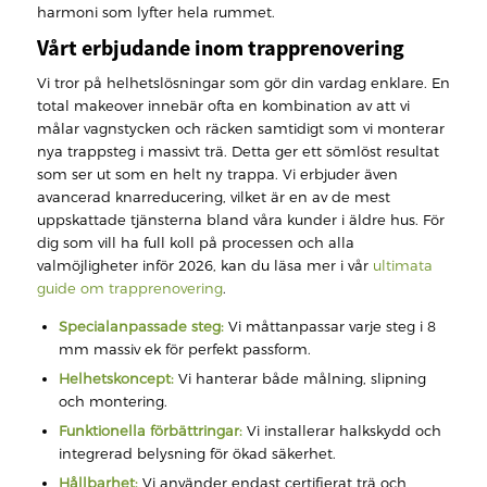
harmoni som lyfter hela rummet.
Vårt erbjudande inom trapprenovering
Vi tror på helhetslösningar som gör din vardag enklare. En
total makeover innebär ofta en kombination av att vi
målar vagnstycken och räcken samtidigt som vi monterar
nya trappsteg i massivt trä. Detta ger ett sömlöst resultat
som ser ut som en helt ny trappa. Vi erbjuder även
avancerad knarreducering, vilket är en av de mest
uppskattade tjänsterna bland våra kunder i äldre hus. För
dig som vill ha full koll på processen och alla
valmöjligheter inför 2026, kan du läsa mer i vår
ultimata
guide om trapprenovering
.
Specialanpassade steg:
Vi måttanpassar varje steg i 8
mm massiv ek för perfekt passform.
Helhetskoncept:
Vi hanterar både målning, slipning
och montering.
Funktionella förbättringar:
Vi installerar halkskydd och
integrerad belysning för ökad säkerhet.
Hållbarhet:
Vi använder endast certifierat trä och