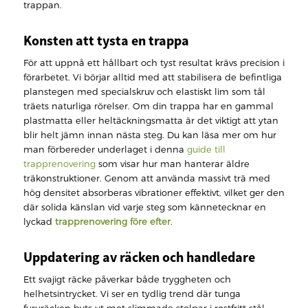
trappan.
Konsten att tysta en trappa
För att uppnå ett hållbart och tyst resultat krävs precision i
förarbetet. Vi börjar alltid med att stabilisera de befintliga
planstegen med specialskruv och elastiskt lim som tål
träets naturliga rörelser. Om din trappa har en gammal
plastmatta eller heltäckningsmatta är det viktigt att ytan
blir helt jämn innan nästa steg. Du kan läsa mer om hur
man förbereder underlaget i denna
guide till
trapprenovering
som visar hur man hanterar äldre
träkonstruktioner. Genom att använda massivt trä med
hög densitet absorberas vibrationer effektivt, vilket ger den
där solida känslan vid varje steg som kännetecknar en
lyckad
trapprenovering före efter
.
Uppdatering av räcken och handledare
Ett svajigt räcke påverkar både tryggheten och
helhetsintrycket. Vi ser en tydlig trend där tunga