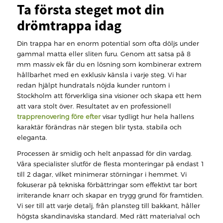
Ta första steget mot din
drömtrappa idag
Din trappa har en enorm potential som ofta döljs under
gammal matta eller sliten furu. Genom att satsa på 8
mm massiv ek får du en lösning som kombinerar extrem
hållbarhet med en exklusiv känsla i varje steg. Vi har
redan hjälpt hundratals nöjda kunder runtom i
Stockholm att förverkliga sina visioner och skapa ett hem
att vara stolt över. Resultatet av en professionell
trapprenovering före efter
visar tydligt hur hela hallens
karaktär förändras när stegen blir tysta, stabila och
eleganta.
Processen är smidig och helt anpassad för din vardag.
Våra specialister slutför de flesta monteringar på endast 1
till 2 dagar, vilket minimerar störningar i hemmet. Vi
fokuserar på tekniska förbättringar som effektivt tar bort
irriterande knarr och skapar en trygg grund för framtiden.
Vi ser till att varje detalj, från plansteg till bakkant, håller
högsta skandinaviska standard. Med rätt materialval och