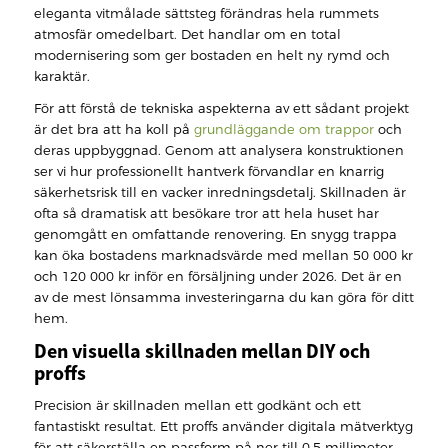
eleganta vitmålade sättsteg förändras hela rummets
atmosfär omedelbart. Det handlar om en total
modernisering som ger bostaden en helt ny rymd och
karaktär.
För att förstå de tekniska aspekterna av ett sådant projekt
är det bra att ha koll på
grundläggande om trappor
och
deras uppbyggnad. Genom att analysera konstruktionen
ser vi hur professionellt hantverk förvandlar en knarrig
säkerhetsrisk till en vacker inredningsdetalj. Skillnaden är
ofta så dramatisk att besökare tror att hela huset har
genomgått en omfattande renovering. En snygg trappa
kan öka bostadens marknadsvärde med mellan 50 000 kr
och 120 000 kr inför en försäljning under 2026. Det är en
av de mest lönsamma investeringarna du kan göra för ditt
hem.
Den visuella skillnaden mellan DIY och
proffs
Precision är skillnaden mellan ett godkänt och ett
fantastiskt resultat. Ett proffs använder digitala mätverktyg
för att säkerställa en passform på ner till 0,5 millimeter.