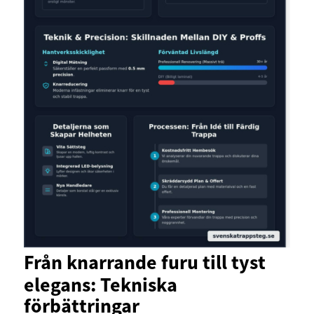
Från knarrande furu till tyst
elegans: Tekniska
förbättringar