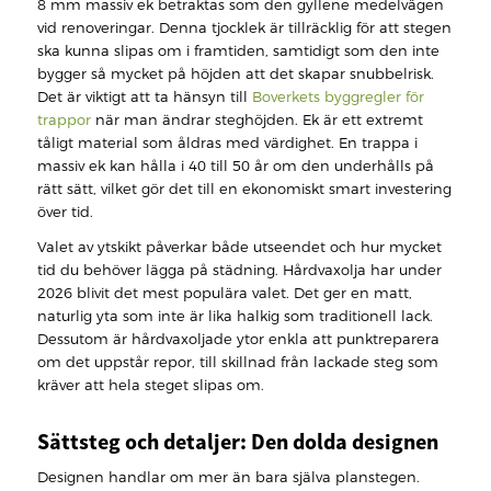
8 mm massiv ek betraktas som den gyllene medelvägen
vid renoveringar. Denna tjocklek är tillräcklig för att stegen
ska kunna slipas om i framtiden, samtidigt som den inte
bygger så mycket på höjden att det skapar snubbelrisk.
Det är viktigt att ta hänsyn till
Boverkets byggregler för
trappor
när man ändrar steghöjden. Ek är ett extremt
tåligt material som åldras med värdighet. En trappa i
massiv ek kan hålla i 40 till 50 år om den underhålls på
rätt sätt, vilket gör det till en ekonomiskt smart investering
över tid.
Valet av ytskikt påverkar både utseendet och hur mycket
tid du behöver lägga på städning. Hårdvaxolja har under
2026 blivit det mest populära valet. Det ger en matt,
naturlig yta som inte är lika halkig som traditionell lack.
Dessutom är hårdvaxoljade ytor enkla att punktreparera
om det uppstår repor, till skillnad från lackade steg som
kräver att hela steget slipas om.
Sättsteg och detaljer: Den dolda designen
Designen handlar om mer än bara själva planstegen.