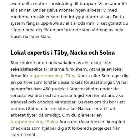
eventuella mattor i anslutning till trappan. Vi ansvarar för
allt annat. Under själva monteringen arbetar vi med
moderna maskiner som har inbyggt dammutsug. Detta
system fångar upp 95% av allt slipdamm, vilket gör att du
slipper oroa dig för en omfattande storstädning av hela
huset när vi är klara.
Lokal expertis i Täby, Nacka och Solna
Stockholm har en unik variation av arkitektur, från
sekelskiftesvillor till strama funkishem. Att välja en lokal
firma för
trapprenovering i Täby
, Nacka eller Solna ger dig
en partner som förstår dessa lokala förutsättningar. Vi har
genomfört över 450 projekt i Storstockholm under de
senaste två åren och anpassar logistiken för att undvika
trängsel och onödiga väntetider. Oavsett om du bor i ett
radhus i Solna eller en stor villa i Nacka, ser vi till att
arbetet flyter på smidigt. Om du planerar en
trapprenovering i Solna
finns det dessutom en komplett
checklista som hjälper dig att förbereda projektet från
start till mål.