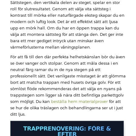
Sättstegen, den vertikala delen av steget, spelar en stor
roll för slutresultatet. Genom att välja vita sättsteg i
kontrast till mörka eller naturfärgade eksteg skapar du en
modern och luftig look. Det är ett effektivt sätt att ljusa
upp en mörk hall. Om du har en öppen trappa kan du
välja att montera sättsteg för att stänga den. Det ger inte
bara ett mer gediget intryck utan minskar även
värmeförlusterna mellan våningsplanen.
För att få till den där perfekta helhetskänslan bör du även
se över vanger och stolpar. Genom att måla dessa i en
neutral färg ramar du in de nya stegen på ett
professionellt sätt. Det vanligaste misstaget är att glömma
bort att matcha trappan med husets övriga golv. För ett
sömlöst flöde rekommenderas det att välja en nyans på
trappstegen som ligger så nära ditt befintliga parkettgolv
som möjligt. Du kan
beställa hem materialprover
för att
se hur de olika träslagen och behandlingarna ser ut i just
ditt ljus.