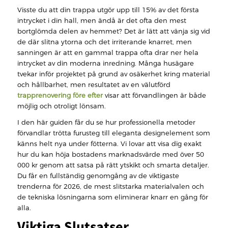
Visste du att din trappa utgör upp till 15% av det första
intrycket i din hall, men ändå är det ofta den mest
bortglömda delen av hemmet? Det är lätt att vänja sig vid
de där slitna ytorna och det irriterande knarret, men
sanningen är att en gammal trappa ofta drar ner hela
intrycket av din moderna inredning. Många husägare
tvekar inför projektet på grund av osäkerhet kring material
och hållbarhet, men resultatet av en välutförd
trapprenovering före efter
visar att förvandlingen är både
möjlig och otroligt lönsam.
I den här guiden får du se hur professionella metoder
förvandlar trötta furusteg till eleganta designelement som
känns helt nya under fötterna. Vi lovar att visa dig exakt
hur du kan höja bostadens marknadsvärde med över 50
000 kr genom att satsa på rätt ytskikt och smarta detaljer.
Du får en fullständig genomgång av de viktigaste
trenderna för 2026, de mest slitstarka materialvalen och
de tekniska lösningarna som eliminerar knarr en gång för
alla.
Viktiga Slutsatser