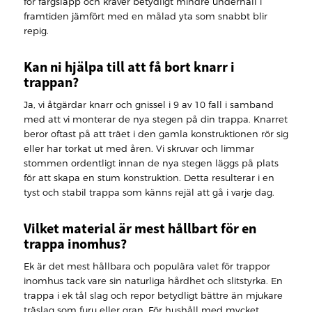
för färgsläpp och kräver betydligt mindre underhåll i
framtiden jämfört med en målad yta som snabbt blir
repig.
Kan ni hjälpa till att få bort knarr i
trappan?
Ja, vi åtgärdar knarr och gnissel i 9 av 10 fall i samband
med att vi monterar de nya stegen på din trappa. Knarret
beror oftast på att träet i den gamla konstruktionen rör sig
eller har torkat ut med åren. Vi skruvar och limmar
stommen ordentligt innan de nya stegen läggs på plats
för att skapa en stum konstruktion. Detta resulterar i en
tyst och stabil trappa som känns rejäl att gå i varje dag.
Vilket material är mest hållbart för en
trappa inomhus?
Ek är det mest hållbara och populära valet för trappor
inomhus tack vare sin naturliga hårdhet och slitstyrka. En
trappa i ek tål slag och repor betydligt bättre än mjukare
träslag som furu eller gran. För hushåll med mycket