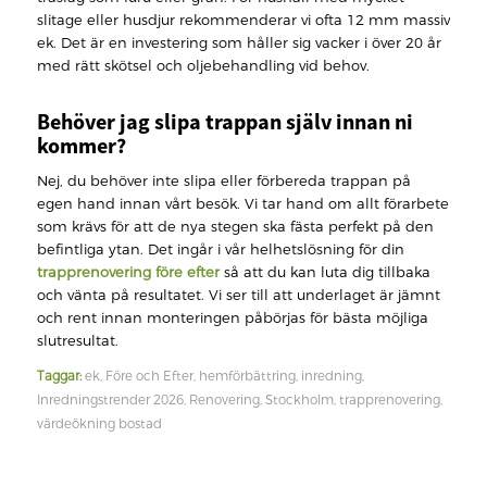
slitage eller husdjur rekommenderar vi ofta 12 mm massiv
ek. Det är en investering som håller sig vacker i över 20 år
med rätt skötsel och oljebehandling vid behov.
Behöver jag slipa trappan själv innan ni
kommer?
Nej, du behöver inte slipa eller förbereda trappan på
egen hand innan vårt besök. Vi tar hand om allt förarbete
som krävs för att de nya stegen ska fästa perfekt på den
befintliga ytan. Det ingår i vår helhetslösning för din
trapprenovering före efter
så att du kan luta dig tillbaka
och vänta på resultatet. Vi ser till att underlaget är jämnt
och rent innan monteringen påbörjas för bästa möjliga
slutresultat.
Taggar:
ek
,
Före och Efter
,
hemförbättring
,
inredning
,
Inredningstrender 2026
,
Renovering
,
Stockholm
,
trapprenovering
,
värdeökning bostad