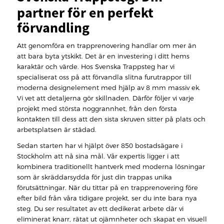
partner för en perfekt
förvandling
Att genomföra en trapprenovering handlar om mer än
att bara byta ytskikt. Det är en investering i ditt hems
karaktär och värde. Hos Svenska Trappsteg har vi
specialiserat oss på att förvandla slitna furutrappor till
moderna designelement med hjälp av 8 mm massiv ek.
Vi vet att detaljerna gör skillnaden. Därför följer vi varje
projekt med största noggrannhet, från den första
kontakten till dess att den sista skruven sitter på plats och
arbetsplatsen är städad.
Sedan starten har vi hjälpt över 850 bostadsägare i
Stockholm att nå sina mål. Vår expertis ligger i att
kombinera traditionellt hantverk med moderna lösningar
som är skräddarsydda för just din trappas unika
förutsättningar. När du tittar på en trapprenovering före
efter bild från våra tidigare projekt, ser du inte bara nya
steg. Du ser resultatet av ett dedikerat arbete där vi
eliminerat knarr, rätat ut ojämnheter och skapat en visuell