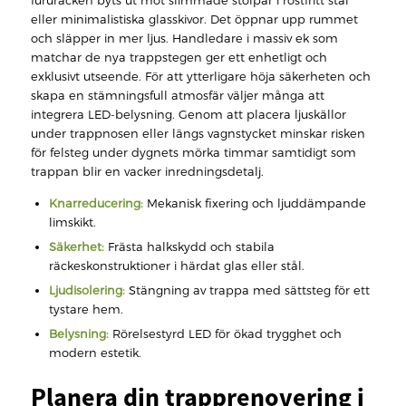
fururäcken byts ut mot slimmade stolpar i rostfritt stål
eller minimalistiska glasskivor. Det öppnar upp rummet
och släpper in mer ljus. Handledare i massiv ek som
matchar de nya trappstegen ger ett enhetligt och
exklusivt utseende. För att ytterligare höja säkerheten och
skapa en stämningsfull atmosfär väljer många att
integrera LED-belysning. Genom att placera ljuskällor
under trappnosen eller längs vagnstycket minskar risken
för felsteg under dygnets mörka timmar samtidigt som
trappan blir en vacker inredningsdetalj.
Knarreducering:
Mekanisk fixering och ljuddämpande
limskikt.
Säkerhet:
Frästa halkskydd och stabila
räckeskonstruktioner i härdat glas eller stål.
Ljudisolering:
Stängning av trappa med sättsteg för ett
tystare hem.
Belysning:
Rörelsestyrd LED för ökad trygghet och
modern estetik.
Planera din trapprenovering i