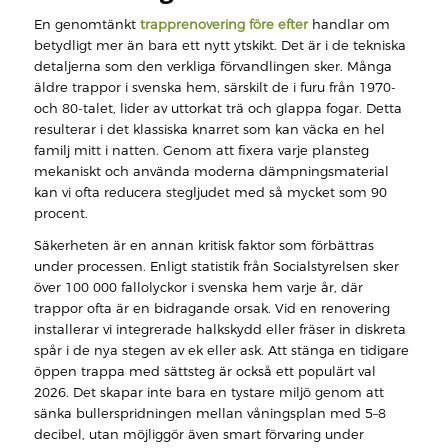
En genomtänkt
trapprenovering före efter
handlar om
betydligt mer än bara ett nytt ytskikt. Det är i de tekniska
detaljerna som den verkliga förvandlingen sker. Många
äldre trappor i svenska hem, särskilt de i furu från 1970-
och 80-talet, lider av uttorkat trä och glappa fogar. Detta
resulterar i det klassiska knarret som kan väcka en hel
familj mitt i natten. Genom att fixera varje plansteg
mekaniskt och använda moderna dämpningsmaterial
kan vi ofta reducera stegljudet med så mycket som 90
procent.
Säkerheten är en annan kritisk faktor som förbättras
under processen. Enligt statistik från Socialstyrelsen sker
över 100 000 fallolyckor i svenska hem varje år, där
trappor ofta är en bidragande orsak. Vid en renovering
installerar vi integrerade halkskydd eller fräser in diskreta
spår i de nya stegen av ek eller ask. Att stänga en tidigare
öppen trappa med sättsteg är också ett populärt val
2026. Det skapar inte bara en tystare miljö genom att
sänka bullerspridningen mellan våningsplan med 5–8
decibel, utan möjliggör även smart förvaring under