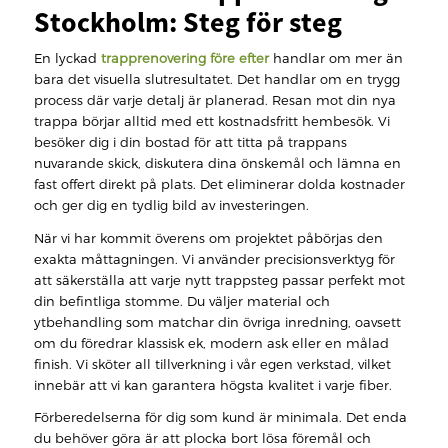
Stockholm: Steg för steg
En lyckad
trapprenovering före efter
handlar om mer än
bara det visuella slutresultatet. Det handlar om en trygg
process där varje detalj är planerad. Resan mot din nya
trappa börjar alltid med ett kostnadsfritt hembesök. Vi
besöker dig i din bostad för att titta på trappans
nuvarande skick, diskutera dina önskemål och lämna en
fast offert direkt på plats. Det eliminerar dolda kostnader
och ger dig en tydlig bild av investeringen.
När vi har kommit överens om projektet påbörjas den
exakta måttagningen. Vi använder precisionsverktyg för
att säkerställa att varje nytt trappsteg passar perfekt mot
din befintliga stomme. Du väljer material och
ytbehandling som matchar din övriga inredning, oavsett
om du föredrar klassisk ek, modern ask eller en målad
finish. Vi sköter all tillverkning i vår egen verkstad, vilket
innebär att vi kan garantera högsta kvalitet i varje fiber.
Förberedelserna för dig som kund är minimala. Det enda
du behöver göra är att plocka bort lösa föremål och