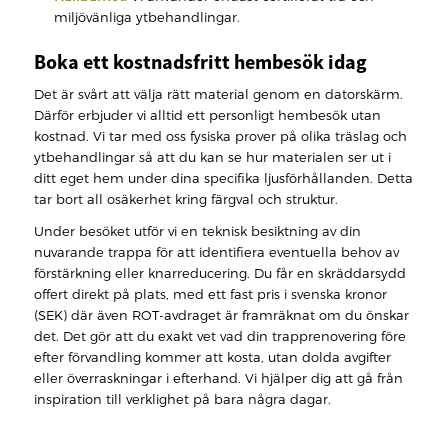
miljövänliga ytbehandlingar.
Boka ett kostnadsfritt hembesök idag
Det är svårt att välja rätt material genom en datorskärm.
Därför erbjuder vi alltid ett personligt hembesök utan
kostnad. Vi tar med oss fysiska prover på olika träslag och
ytbehandlingar så att du kan se hur materialen ser ut i
ditt eget hem under dina specifika ljusförhållanden. Detta
tar bort all osäkerhet kring färgval och struktur.
Under besöket utför vi en teknisk besiktning av din
nuvarande trappa för att identifiera eventuella behov av
förstärkning eller knarreducering. Du får en skräddarsydd
offert direkt på plats, med ett fast pris i svenska kronor
(SEK) där även ROT-avdraget är framräknat om du önskar
det. Det gör att du exakt vet vad din trapprenovering före
efter förvandling kommer att kosta, utan dolda avgifter
eller överraskningar i efterhand. Vi hjälper dig att gå från
inspiration till verklighet på bara några dagar.