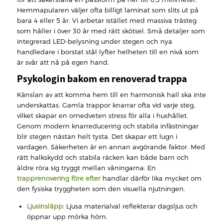
Hemmapularen väljer ofta billigt laminat som slits ut på
bara 4 eller 5 år. Vi arbetar istället med massiva trästeg
som håller i över 30 år med rätt skötsel. Små detaljer som
integrerad LED-belysning under stegen och nya
handledare i borstat stål lyfter helheten till en nivå som
är svår att nå på egen hand.
Psykologin bakom en renoverad trappa
Känslan av att komma hem till en harmonisk hall ska inte
underskattas. Gamla trappor knarrar ofta vid varje steg,
vilket skapar en omedveten stress för alla i hushållet.
Genom modern knarreducering och stabila infästningar
blir stegen nästan helt tysta. Det skapar ett lugn i
vardagen. Säkerheten är en annan avgörande faktor. Med
rätt halkskydd och stabila räcken kan både barn och
äldre röra sig tryggt mellan våningarna. En
trapprenovering före efter
handlar därför lika mycket om
den fysiska tryggheten som den visuella njutningen.
Ljusinsläpp:
Ljusa materialval reflekterar dagsljus och
öppnar upp mörka hörn.