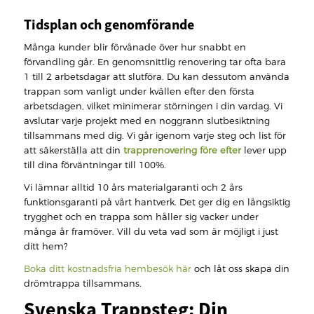
Tidsplan och genomförande
Många kunder blir förvånade över hur snabbt en
förvandling går. En genomsnittlig renovering tar ofta bara
1 till 2 arbetsdagar att slutföra. Du kan dessutom använda
trappan som vanligt under kvällen efter den första
arbetsdagen, vilket minimerar störningen i din vardag. Vi
avslutar varje projekt med en noggrann slutbesiktning
tillsammans med dig. Vi går igenom varje steg och list för
att säkerställa att din
trapprenovering före efter
lever upp
till dina förväntningar till 100%.
Vi lämnar alltid 10 års materialgaranti och 2 års
funktionsgaranti på vårt hantverk. Det ger dig en långsiktig
trygghet och en trappa som håller sig vacker under
många år framöver. Vill du veta vad som är möjligt i just
ditt hem?
Boka ditt kostnadsfria hembesök här
och låt oss skapa din
drömtrappa tillsammans.
Svenska Trappsteg: Din