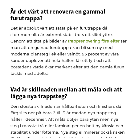
Är det värt att renovera en gammal
furutrappa?
Det är absolut värt att satsa på en furutrappa då
stommen ofta är extremt stabil trots ett slitet yttre.
Genom att titta på bilder av
trapprenovering före efter
ser
man att en gulnad furutrappa kan bli som ny med
moderna plansteg i ek eller valnöt. 95 procent av våra
kunder upplever att hela hallen får ett lyft och att
bostadens värde ökar markant efter att den gamla furun
täckts med ädelträ.
Vad är skillnaden mellan att måla och att
lägga nya trappsteg?
Den största skillnaden är hållbarheten och finishen, då
färg slits ner på bara 2 till 3 år medan nya trappsteg
håller i decennier. Att måla döljer bara ytan men nya
steg i massivt trä eller laminat ger en helt ny känsla och
stabilitet under fötterna. Nya steg eliminerar också risken