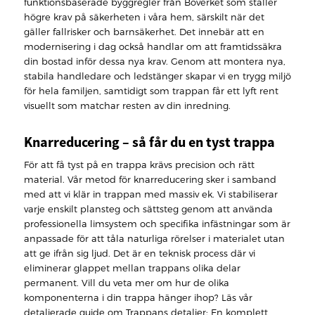
funktionsbaserade byggregler från Boverket som ställer
högre krav på säkerheten i våra hem, särskilt när det
gäller fallrisker och barnsäkerhet. Det innebär att en
modernisering i dag också handlar om att framtidssäkra
din bostad inför dessa nya krav. Genom att montera nya,
stabila handledare och ledstänger skapar vi en trygg miljö
för hela familjen, samtidigt som trappan får ett lyft rent
visuellt som matchar resten av din inredning.
Knarreducering – så får du en tyst trappa
För att få tyst på en trappa krävs precision och rätt
material. Vår metod för knarreducering sker i samband
med att vi klär in trappan med massiv ek. Vi stabiliserar
varje enskilt plansteg och sättsteg genom att använda
professionella limsystem och specifika infästningar som är
anpassade för att tåla naturliga rörelser i materialet utan
att ge ifrån sig ljud. Det är en teknisk process där vi
eliminerar glappet mellan trappans olika delar
permanent. Vill du veta mer om hur de olika
komponenterna i din trappa hänger ihop? Läs vår
detaljerade guide om Trappans detaljer: En komplett