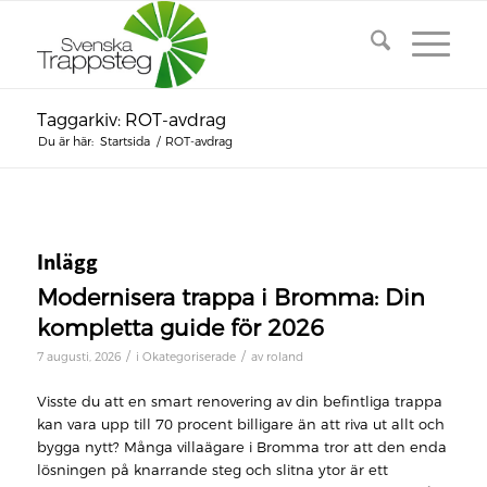
Taggarkiv: ROT-avdrag
Du är här:
Startsida
/
ROT-avdrag
Inlägg
Modernisera trappa i Bromma: Din
kompletta guide för 2026
/
/
7 augusti, 2026
i
Okategoriserade
av
roland
Visste du att en smart renovering av din befintliga trappa
kan vara upp till 70 procent billigare än att riva ut allt och
bygga nytt? Många villaägare i Bromma tror att den enda
lösningen på knarrande steg och slitna ytor är ett