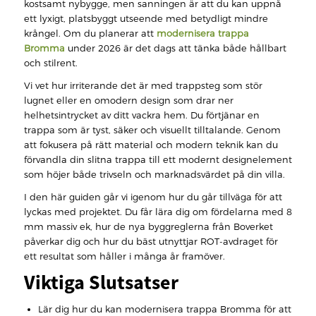
kostsamt nybygge, men sanningen är att du kan uppnå
ett lyxigt, platsbyggt utseende med betydligt mindre
krångel. Om du planerar att
modernisera trappa
Bromma
under 2026 är det dags att tänka både hållbart
och stilrent.
Vi vet hur irriterande det är med trappsteg som stör
lugnet eller en omodern design som drar ner
helhetsintrycket av ditt vackra hem. Du förtjänar en
trappa som är tyst, säker och visuellt tilltalande. Genom
att fokusera på rätt material och modern teknik kan du
förvandla din slitna trappa till ett modernt designelement
som höjer både trivseln och marknadsvärdet på din villa.
I den här guiden går vi igenom hur du går tillväga för att
lyckas med projektet. Du får lära dig om fördelarna med 8
mm massiv ek, hur de nya byggreglerna från Boverket
påverkar dig och hur du bäst utnyttjar ROT-avdraget för
ett resultat som håller i många år framöver.
Viktiga Slutsatser
Lär dig hur du kan modernisera trappa Bromma för att