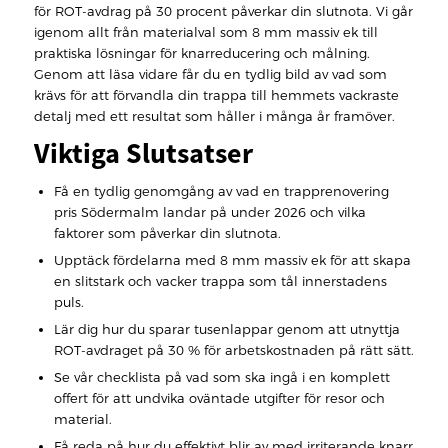
för ROT-avdrag på 30 procent påverkar din slutnota. Vi går
igenom allt från materialval som 8 mm massiv ek till
praktiska lösningar för knarreducering och målning.
Genom att läsa vidare får du en tydlig bild av vad som
krävs för att förvandla din trappa till hemmets vackraste
detalj med ett resultat som håller i många år framöver.
Viktiga Slutsatser
Få en tydlig genomgång av vad en trapprenovering
pris Södermalm landar på under 2026 och vilka
faktorer som påverkar din slutnota.
Upptäck fördelarna med 8 mm massiv ek för att skapa
en slitstark och vacker trappa som tål innerstadens
puls.
Lär dig hur du sparar tusenlappar genom att utnyttja
ROT-avdraget på 30 % för arbetskostnaden på rätt sätt.
Se vår checklista på vad som ska ingå i en komplett
offert för att undvika oväntade utgifter för resor och
material.
Få reda på hur du effektivt blir av med irriterande knarr