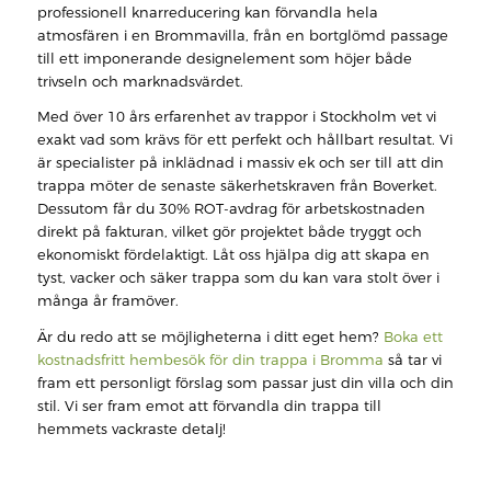
professionell knarreducering kan förvandla hela
atmosfären i en Brommavilla, från en bortglömd passage
till ett imponerande designelement som höjer både
trivseln och marknadsvärdet.
Med över 10 års erfarenhet av trappor i Stockholm vet vi
exakt vad som krävs för ett perfekt och hållbart resultat. Vi
är specialister på inklädnad i massiv ek och ser till att din
trappa möter de senaste säkerhetskraven från Boverket.
Dessutom får du 30% ROT-avdrag för arbetskostnaden
direkt på fakturan, vilket gör projektet både tryggt och
ekonomiskt fördelaktigt. Låt oss hjälpa dig att skapa en
tyst, vacker och säker trappa som du kan vara stolt över i
många år framöver.
Är du redo att se möjligheterna i ditt eget hem?
Boka ett
kostnadsfritt hembesök för din trappa i Bromma
så tar vi
fram ett personligt förslag som passar just din villa och din
stil. Vi ser fram emot att förvandla din trappa till
hemmets vackraste detalj!