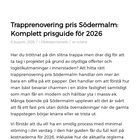
Trapprenovering pris Södermalm:
Komplett prisguide för 2026
/
/
6 augusti, 2026
i
Okategoriserade
av
roland
Har du tröttnat på din slitna trappa men drar dig för att
ta tag i projektet på grund av otydliga offerter och
logistikutmaningar i innerstaden? Att hitta rätt
trapprenovering pris Södermalm handlar om mer än
bara en siffra på ett papper. Det handlar om att förstå hur
man bäst bevarar charmen i en äldre fastighet samtidigt
som man får en modern och hållbar yta i massiv ek.
Många boende på Södermalm upplever att det är svårt
att få ett fast pris utan dolda överraskningar när de gamla
trappstegen börjar knarra eller se trista ut.
Vi förstår att du vill ha en smidig process med minimal
störning i din vardag. I den här guiden får du full koll på
kostnaderna för 2026, inklusive hur de aktuella reglerna