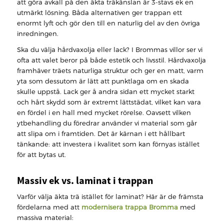
att göra avkall på den äkta träkänslan är 3-stavs ek en
utmärkt lösning. Båda alternativen ger trappan ett
enormt lyft och gör den till en naturlig del av den övriga
inredningen.
Ska du välja hårdvaxolja eller lack? I Brommas villor ser vi
ofta att valet beror på både estetik och livsstil. Hårdvaxolja
framhäver träets naturliga struktur och ger en matt, varm
yta som dessutom är lätt att punktlaga om en skada
skulle uppstå. Lack ger å andra sidan ett mycket starkt
och hårt skydd som är extremt lättstädat, vilket kan vara
en fördel i en hall med mycket rörelse. Oavsett vilken
ytbehandling du föredrar använder vi material som går
att slipa om i framtiden. Det är kärnan i ett hållbart
tänkande: att investera i kvalitet som kan förnyas istället
för att bytas ut.
Massiv ek vs. laminat i trappan
Varför välja äkta trä istället för laminat? Här är de främsta
fördelarna med att
modernisera trappa Bromma
med
massiva material: