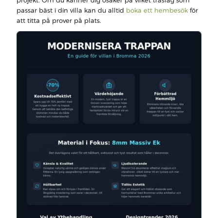
projekt. Om du känner dig osäker på vilket träslag som
passar bäst i din villa kan du alltid
boka ett hembesök
för
att titta på prover på plats.