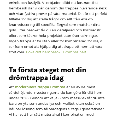
enkelt och lustfyllt. Vi erbjuder alltid ett kostnadsfritt
hembesök där vi går igenom din trappas nuvarande skick
och visar fysiska prover på våra material. Det är ett perfekt
tillfälle för dig att ställa frågor om allt från effektiv
knarreducering till specifika färgval som matchar dina
golv. Efter besöket får du en detaljerad och kostnadsfri
offert som täcker hela projektet utan överraskningar.
Ingen trappa är för liten eller för komplicerad för oss; vi
ser fram emot att hjälpa dig att skapa ett hem att vara
stolt över.
Boka ditt hembesök i Bromma här!
Ta första steget mot din
drömtrappa idag
Att
modernisera trappa Bromma
är en av de mest
värdehöjande investeringarna du kan göra för ditt hem
under 2026. Genom att välja 8 mm massiv ek får du inte
bara en yta som andas lyx och kvalitet, utan också en
hållbar lösning som tål vardagens slitage i generationer.
Vi har sett hur rätt materialval i kombination med