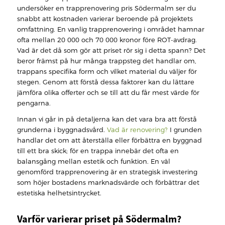
undersöker en trapprenovering pris Södermalm ser du
snabbt att kostnaden varierar beroende på projektets
omfattning. En vanlig trapprenovering i området hamnar
ofta mellan 20 000 och 70 000 kronor före ROT-avdrag.
Vad är det då som gör att priset rör sig i detta spann? Det
beror främst på hur många trappsteg det handlar om,
trappans specifika form och vilket material du väljer för
stegen. Genom att förstå dessa faktorer kan du lättare
jämföra olika offerter och se till att du får mest värde för
pengarna.
Innan vi går in på detaljerna kan det vara bra att förstå
grunderna i byggnadsvård.
Vad är renovering?
I grunden
handlar det om att återställa eller förbättra en byggnad
till ett bra skick; för en trappa innebär det ofta en
balansgång mellan estetik och funktion. En väl
genomförd trapprenovering är en strategisk investering
som höjer bostadens marknadsvärde och förbättrar det
estetiska helhetsintrycket.
Varför varierar priset på Södermalm?