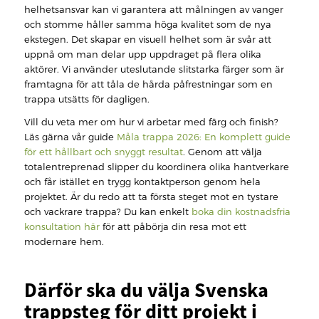
helhetsansvar kan vi garantera att målningen av vanger
och stomme håller samma höga kvalitet som de nya
ekstegen. Det skapar en visuell helhet som är svår att
uppnå om man delar upp uppdraget på flera olika
aktörer. Vi använder uteslutande slitstarka färger som är
framtagna för att tåla de hårda påfrestningar som en
trappa utsätts för dagligen.
Vill du veta mer om hur vi arbetar med färg och finish?
Läs gärna vår guide
Måla trappa 2026: En komplett guide
för ett hållbart och snyggt resultat
. Genom att välja
totalentreprenad slipper du koordinera olika hantverkare
och får istället en trygg kontaktperson genom hela
projektet. Är du redo att ta första steget mot en tystare
och vackrare trappa? Du kan enkelt
boka din kostnadsfria
konsultation här
för att påbörja din resa mot ett
modernare hem.
Därför ska du välja Svenska
trappsteg för ditt projekt i