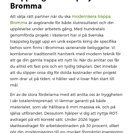
Bromma
Att välja rätt partner när du ska
modernisera trappa
Bromma
är avgörande för både slutresultatet och din
upplevelse under arbetets gång. Med hundratals
genomförda projekt i Västerort har vi på Svenska
trappsteg byggt upp en unik expertis kring de specifika
behov som finns i Brommas varierande bebyggelse. Vi
kombinerar traditionellt hantverk med modern teknik för
att ge din gamla trappa ett nytt liv. När du anlitar oss får
du alltid ett fast pris och en tydlig tidsplan. Det innebär
att du slipper oroa dig för dolda kostnader eller projekt
som drar ut på tiden; vi håller vad vi lovar från start till
mål.
En av de stora fördelarna med att anlita oss är tryggheten
i vår totalentreprenad. Vi lämnar garanti på både
materialet, som vår hållbara 8 mm massiva ek, och på
själva utförandet. Dessutom hjälper vi dig att nyttja ROT-
avdraget på ett korrekt sätt. Under 2026 ligger
skatteavdraget för arbetskostnaden på 30 procent, vilket
gör din modernisering till en mycket förmånlig investering