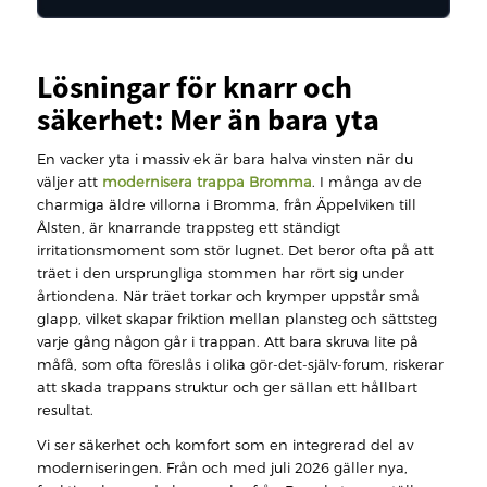
Lösningar för knarr och
säkerhet: Mer än bara yta
En vacker yta i massiv ek är bara halva vinsten när du
väljer att
modernisera trappa Bromma
. I många av de
charmiga äldre villorna i Bromma, från Äppelviken till
Ålsten, är knarrande trappsteg ett ständigt
irritationsmoment som stör lugnet. Det beror ofta på att
träet i den ursprungliga stommen har rört sig under
årtiondena. När träet torkar och krymper uppstår små
glapp, vilket skapar friktion mellan plansteg och sättsteg
varje gång någon går i trappan. Att bara skruva lite på
måfå, som ofta föreslås i olika gör-det-själv-forum, riskerar
att skada trappans struktur och ger sällan ett hållbart
resultat.
Vi ser säkerhet och komfort som en integrerad del av
moderniseringen. Från och med juli 2026 gäller nya,