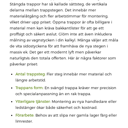
Stängda trappor har så kallade sättsteg, de vertikala
delarna mellan trappstegen. Det innebär mer
materialåtgång och fler arbetstimmar för montering,
vilket driver upp priset. Öppna trappor är ofta billigare i
material men kan kräva bakkantlister för att ge ett
proffsigt och säkert avslut. Glöm inte att även inkludera
målning av vagnstycken i din kalkyl. Många väljer att måla
de vita sidostyckena för att framhäva de nya stegen i
massiv ek. Det ger ett modernt lyft men påverkar
naturligtvis den totala offerten. Här är några faktorer som
påverkar priset:
Antal trappsteg:
Fler steg innebär mer material och
längre arbetstid.
Trappans form:
En svängd trappa kräver mer precision
och specialanpassning än en rak trappa.
Ytterligare tjänster:
Montering av nya handledare eller
ledstänger ökar både säkerhet och kostnad.
Förarbete:
Behov av att slipa ner gamla lager färg eller
limrester.