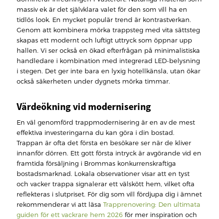
massiv ek är det självklara valet för den som vill ha en
tidlös look. En mycket populär trend är kontrastverkan.
Genom att kombinera mörka trappsteg med vita sättsteg
skapas ett modernt och luftigt uttryck som öppnar upp
hallen. Vi ser också en ökad efterfrågan på minimalistiska
handledare i kombination med integrerad LED-belysning
i stegen. Det ger inte bara en lyxig hotellkänsla, utan ökar
också säkerheten under dygnets mörka timmar.
Värdeökning vid modernisering
En väl genomförd trappmodernisering är en av de mest
effektiva investeringarna du kan göra i din bostad.
Trappan är ofta det första en besökare ser när de kliver
innanför dörren. Ett gott första intryck är avgörande vid en
framtida försäljning i Brommas konkurrenskraftiga
bostadsmarknad. Lokala observationer visar att en tyst
och vacker trappa signalerar ett välskött hem, vilket ofta
reflekteras i slutpriset. För dig som vill fördjupa dig i ämnet
rekommenderar vi att läsa
Trapprenovering: Den ultimata
guiden för ett vackrare hem 2026
för mer inspiration och