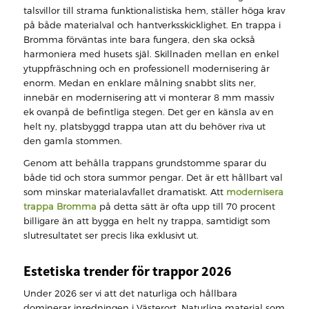
talsvillor till strama funktionalistiska hem, ställer höga krav
på både materialval och hantverksskicklighet. En trappa i
Bromma förväntas inte bara fungera, den ska också
harmoniera med husets själ. Skillnaden mellan en enkel
ytuppfräschning och en professionell modernisering är
enorm. Medan en enklare målning snabbt slits ner,
innebär en modernisering att vi monterar 8 mm massiv
ek ovanpå de befintliga stegen. Det ger en känsla av en
helt ny, platsbyggd trappa utan att du behöver riva ut
den gamla stommen.
Genom att behålla trappans grundstomme sparar du
både tid och stora summor pengar. Det är ett hållbart val
som minskar materialavfallet dramatiskt. Att
modernisera
trappa Bromma
på detta sätt är ofta upp till 70 procent
billigare än att bygga en helt ny trappa, samtidigt som
slutresultatet ser precis lika exklusivt ut.
Estetiska trender för trappor 2026
Under 2026 ser vi att det naturliga och hållbara
dominerar inredningen i Västerort. Naturliga material som