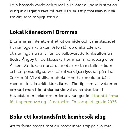
i din bostads värde och trivsel. Vi sköter all administration
kring avdraget direkt på fakturan så att processen blir så
smidig som möjligt för dig.
Lokal kännedom i Bromma
Bromma är inte ett enhetligt område och varje stadsdel
har sin egen karaktär. Vi förstår de unika tekniska
utmaningarna i allt från de välbevarade funkisvillorna i
Södra Ängby till de klassiska hemmen i Traneberg eller
Ålsten. Vår lokala närvaro innebär korta inställelsetider
och en personlig service där vi verkligen lyssnar på dina
önskemål. Vi vet vilka material som harmonierar bäst
med de lokala arkitekturstilarna. För dig som vill veta mer
om vad man bör tänka på vid val av hantverkare i
huvudstaden, rekommenderar vi vår guide
Hitta rätt firma
för trapprenovering i Stockholm: En komplett guide 2026
.
Boka ett kostnadsfritt hembesök idag
Att ta första steget mot en modernare trappa ska vara