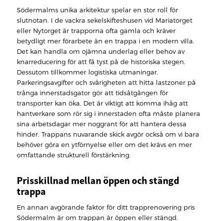
Södermalms unika arkitektur spelar en stor roll för
slutnotan. I de vackra sekelskifteshusen vid Mariatorget
eller Nytorget är trapporna ofta gamla och kräver
betydligt mer förarbete än en trappa i en modern villa.
Det kan handla om ojämna underlag eller behov av
knarreducering för att få tyst på de historiska stegen.
Dessutom tillkommer logistiska utmaningar.
Parkeringsavgifter och svårigheten att hitta lastzoner på
trånga innerstadsgator gör att tidsåtgången för
transporter kan öka. Det är viktigt att komma ihåg att
hantverkare som rör sig i innerstaden ofta måste planera
sina arbetsdagar mer noggrant för att hantera dessa
hinder. Trappans nuvarande skick avgör också om vi bara
behöver göra en ytförnyelse eller om det krävs en mer
omfattande strukturell förstärkning.
Prisskillnad mellan öppen och stängd
trappa
En annan avgörande faktor för ditt trapprenovering pris
Södermalm är om trappan är öppen eller stängd.