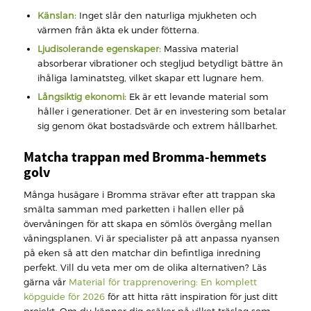
Känslan:
Inget slår den naturliga mjukheten och
värmen från äkta ek under fötterna.
Ljudisolerande egenskaper:
Massiva material
absorberar vibrationer och stegljud betydligt bättre än
ihåliga laminatsteg, vilket skapar ett lugnare hem.
Långsiktig ekonomi:
Ek är ett levande material som
håller i generationer. Det är en investering som betalar
sig genom ökat bostadsvärde och extrem hållbarhet.
Matcha trappan med Bromma-hemmets
golv
Många husägare i Bromma strävar efter att trappan ska
smälta samman med parketten i hallen eller på
övervåningen för att skapa en sömlös övergång mellan
våningsplanen. Vi är specialister på att anpassa nyansen
på eken så att den matchar din befintliga inredning
perfekt. Vill du veta mer om de olika alternativen? Läs
gärna vår
Material för trapprenovering: En komplett
köpguide för 2026
för att hitta rätt inspiration för just ditt