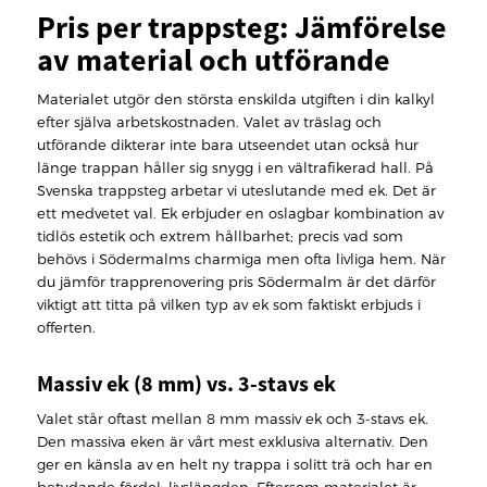
Pris per trappsteg: Jämförelse
av material och utförande
Materialet utgör den största enskilda utgiften i din kalkyl
efter själva arbetskostnaden. Valet av träslag och
utförande dikterar inte bara utseendet utan också hur
länge trappan håller sig snygg i en vältrafikerad hall. På
Svenska trappsteg arbetar vi uteslutande med ek. Det är
ett medvetet val. Ek erbjuder en oslagbar kombination av
tidlös estetik och extrem hållbarhet; precis vad som
behövs i Södermalms charmiga men ofta livliga hem. När
du jämför trapprenovering pris Södermalm är det därför
viktigt att titta på vilken typ av ek som faktiskt erbjuds i
offerten.
Massiv ek (8 mm) vs. 3-stavs ek
Valet står oftast mellan 8 mm massiv ek och 3-stavs ek.
Den massiva eken är vårt mest exklusiva alternativ. Den
ger en känsla av en helt ny trappa i solitt trä och har en