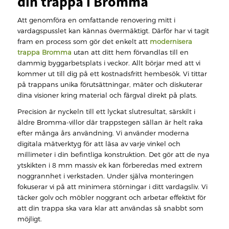
din trappa i Bromma
Att genomföra en omfattande renovering mitt i
vardagspusslet kan kännas övermäktigt. Därför har vi tagit
fram en process som gör det enkelt att
modernisera
trappa Bromma
utan att ditt hem förvandlas till en
dammig byggarbetsplats i veckor. Allt börjar med att vi
kommer ut till dig på ett kostnadsfritt hembesök. Vi tittar
på trappans unika förutsättningar, mäter och diskuterar
dina visioner kring material och färgval direkt på plats.
Precision är nyckeln till ett lyckat slutresultat, särskilt i
äldre Bromma-villor där trappstegen sällan är helt raka
efter många års användning. Vi använder moderna
digitala mätverktyg för att läsa av varje vinkel och
millimeter i din befintliga konstruktion. Det gör att de nya
ytskikten i 8 mm massiv ek kan förberedas med extrem
noggrannhet i verkstaden. Under själva monteringen
fokuserar vi på att minimera störningar i ditt vardagsliv. Vi
täcker golv och möbler noggrant och arbetar effektivt för
att din trappa ska vara klar att användas så snabbt som
möjligt.