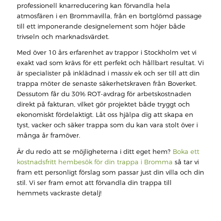
professionell knarreducering kan förvandla hela
atmosfären i en Brommavilla, från en bortglömd passage
till ett imponerande designelement som höjer både
trivseln och marknadsvärdet.
Med över 10 års erfarenhet av trappor i Stockholm vet vi
exakt vad som krävs för ett perfekt och hållbart resultat. Vi
är specialister på inklädnad i massiv ek och ser till att din
trappa möter de senaste säkerhetskraven från Boverket.
Dessutom får du 30% ROT-avdrag för arbetskostnaden
direkt på fakturan, vilket gör projektet både tryggt och
ekonomiskt fördelaktigt. Låt oss hjälpa dig att skapa en
tyst, vacker och säker trappa som du kan vara stolt över i
många år framöver.
Är du redo att se möjligheterna i ditt eget hem?
Boka ett
kostnadsfritt hembesök för din trappa i Bromma
så tar vi
fram ett personligt förslag som passar just din villa och din
stil. Vi ser fram emot att förvandla din trappa till
hemmets vackraste detalj!