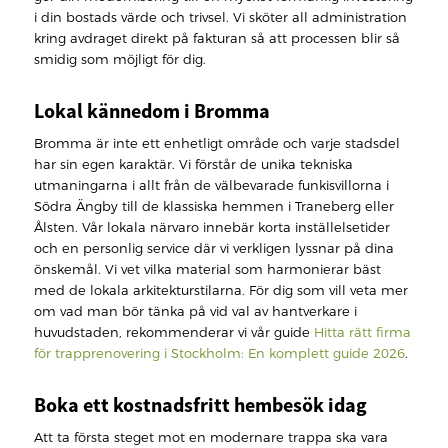
i din bostads värde och trivsel. Vi sköter all administration
kring avdraget direkt på fakturan så att processen blir så
smidig som möjligt för dig.
Lokal kännedom i Bromma
Bromma är inte ett enhetligt område och varje stadsdel
har sin egen karaktär. Vi förstår de unika tekniska
utmaningarna i allt från de välbevarade funkisvillorna i
Södra Ängby till de klassiska hemmen i Traneberg eller
Ålsten. Vår lokala närvaro innebär korta inställelsetider
och en personlig service där vi verkligen lyssnar på dina
önskemål. Vi vet vilka material som harmonierar bäst
med de lokala arkitekturstilarna. För dig som vill veta mer
om vad man bör tänka på vid val av hantverkare i
huvudstaden, rekommenderar vi vår guide
Hitta rätt firma
för trapprenovering i Stockholm: En komplett guide 2026
.
Boka ett kostnadsfritt hembesök idag
Att ta första steget mot en modernare trappa ska vara