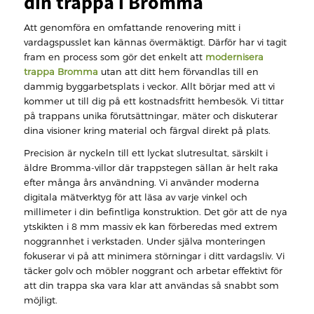
din trappa i Bromma
Att genomföra en omfattande renovering mitt i
vardagspusslet kan kännas övermäktigt. Därför har vi tagit
fram en process som gör det enkelt att
modernisera
trappa Bromma
utan att ditt hem förvandlas till en
dammig byggarbetsplats i veckor. Allt börjar med att vi
kommer ut till dig på ett kostnadsfritt hembesök. Vi tittar
på trappans unika förutsättningar, mäter och diskuterar
dina visioner kring material och färgval direkt på plats.
Precision är nyckeln till ett lyckat slutresultat, särskilt i
äldre Bromma-villor där trappstegen sällan är helt raka
efter många års användning. Vi använder moderna
digitala mätverktyg för att läsa av varje vinkel och
millimeter i din befintliga konstruktion. Det gör att de nya
ytskikten i 8 mm massiv ek kan förberedas med extrem
noggrannhet i verkstaden. Under själva monteringen
fokuserar vi på att minimera störningar i ditt vardagsliv. Vi
täcker golv och möbler noggrant och arbetar effektivt för
att din trappa ska vara klar att användas så snabbt som
möjligt.