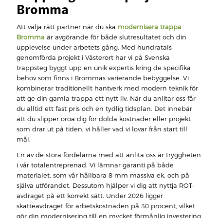
Bromma
Att välja rätt partner när du ska
modernisera trappa
Bromma
är avgörande för både slutresultatet och din
upplevelse under arbetets gång. Med hundratals
genomförda projekt i Västerort har vi på Svenska
trappsteg byggt upp en unik expertis kring de specifika
behov som finns i Brommas varierande bebyggelse. Vi
kombinerar traditionellt hantverk med modern teknik för
att ge din gamla trappa ett nytt liv. När du anlitar oss får
du alltid ett fast pris och en tydlig tidsplan. Det innebär
att du slipper oroa dig för dolda kostnader eller projekt
som drar ut på tiden; vi håller vad vi lovar från start till
mål.
En av de stora fördelarna med att anlita oss är tryggheten
i vår totalentreprenad. Vi lämnar garanti på både
materialet, som vår hållbara 8 mm massiva ek, och på
själva utförandet. Dessutom hjälper vi dig att nyttja ROT-
avdraget på ett korrekt sätt. Under 2026 ligger
skatteavdraget för arbetskostnaden på 30 procent, vilket
gör din modernisering till en mycket förmånlig investering