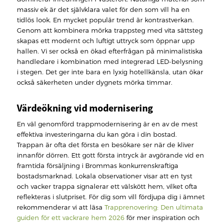
massiv ek är det självklara valet för den som vill ha en
tidlös look. En mycket populär trend är kontrastverkan.
Genom att kombinera mörka trappsteg med vita sättsteg
skapas ett modernt och luftigt uttryck som öppnar upp
hallen. Vi ser också en ökad efterfrågan på minimalistiska
handledare i kombination med integrerad LED-belysning
i stegen. Det ger inte bara en lyxig hotellkänsla, utan ökar
också säkerheten under dygnets mörka timmar.
Värdeökning vid modernisering
En väl genomförd trappmodernisering är en av de mest
effektiva investeringarna du kan göra i din bostad.
Trappan är ofta det första en besökare ser när de kliver
innanför dörren. Ett gott första intryck är avgörande vid en
framtida försäljning i Brommas konkurrenskraftiga
bostadsmarknad. Lokala observationer visar att en tyst
och vacker trappa signalerar ett välskött hem, vilket ofta
reflekteras i slutpriset. För dig som vill fördjupa dig i ämnet
rekommenderar vi att läsa
Trapprenovering: Den ultimata
guiden för ett vackrare hem 2026
för mer inspiration och