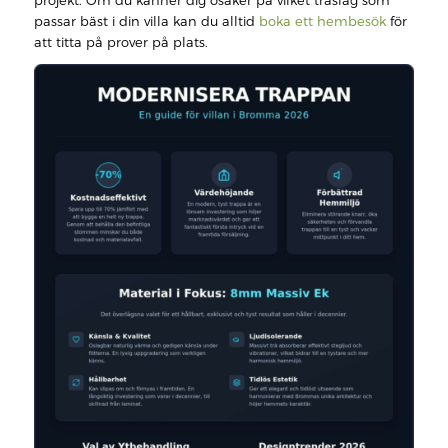
projekt. Om du känner dig osäker på vilket träslag som
passar bäst i din villa kan du alltid
boka ett hembesök
för
att titta på prover på plats.