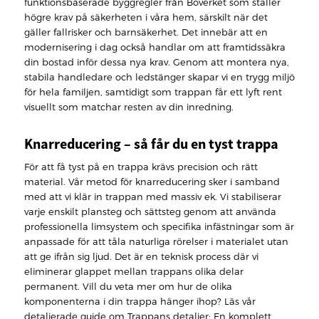
funktionsbaserade byggregler från Boverket som ställer
högre krav på säkerheten i våra hem, särskilt när det
gäller fallrisker och barnsäkerhet. Det innebär att en
modernisering i dag också handlar om att framtidssäkra
din bostad inför dessa nya krav. Genom att montera nya,
stabila handledare och ledstänger skapar vi en trygg miljö
för hela familjen, samtidigt som trappan får ett lyft rent
visuellt som matchar resten av din inredning.
Knarreducering – så får du en tyst trappa
För att få tyst på en trappa krävs precision och rätt
material. Vår metod för knarreducering sker i samband
med att vi klär in trappan med massiv ek. Vi stabiliserar
varje enskilt plansteg och sättsteg genom att använda
professionella limsystem och specifika infästningar som är
anpassade för att tåla naturliga rörelser i materialet utan
att ge ifrån sig ljud. Det är en teknisk process där vi
eliminerar glappet mellan trappans olika delar
permanent. Vill du veta mer om hur de olika
komponenterna i din trappa hänger ihop? Läs vår
detaljerade guide om Trappans detaljer: En komplett