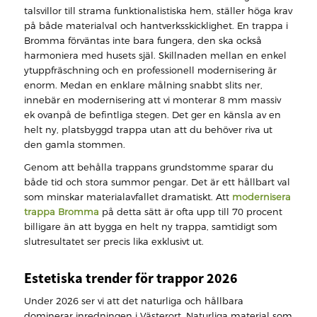
talsvillor till strama funktionalistiska hem, ställer höga krav
på både materialval och hantverksskicklighet. En trappa i
Bromma förväntas inte bara fungera, den ska också
harmoniera med husets själ. Skillnaden mellan en enkel
ytuppfräschning och en professionell modernisering är
enorm. Medan en enklare målning snabbt slits ner,
innebär en modernisering att vi monterar 8 mm massiv
ek ovanpå de befintliga stegen. Det ger en känsla av en
helt ny, platsbyggd trappa utan att du behöver riva ut
den gamla stommen.
Genom att behålla trappans grundstomme sparar du
både tid och stora summor pengar. Det är ett hållbart val
som minskar materialavfallet dramatiskt. Att
modernisera
trappa Bromma
på detta sätt är ofta upp till 70 procent
billigare än att bygga en helt ny trappa, samtidigt som
slutresultatet ser precis lika exklusivt ut.
Estetiska trender för trappor 2026
Under 2026 ser vi att det naturliga och hållbara
dominerar inredningen i Västerort. Naturliga material som