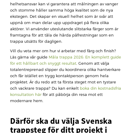
helhetsansvar kan vi garantera att målningen av vanger
och stomme håller samma höga kvalitet som de nya
ekstegen. Det skapar en visuell helhet som är svår att
uppnå om man delar upp uppdraget på flera olika
aktörer. Vi använder uteslutande slitstarka färger som är
framtagna för att tåla de hårda påfrestningar som en
trappa utsätts för dagligen.
Vill du veta mer om hur vi arbetar med färg och finish?
Läs gärna vår guide
Måla trappa 2026: En komplett guide
för ett hållbart och snyggt resultat
. Genom att välja
totalentreprenad slipper du koordinera olika hantverkare
och får istället en trygg kontaktperson genom hela
projektet. Är du redo att ta första steget mot en tystare
och vackrare trappa? Du kan enkelt
boka din kostnadsfria
konsultation här
för att påbörja din resa mot ett
modernare hem.
Därför ska du välja Svenska
trappsteg för ditt projekt i