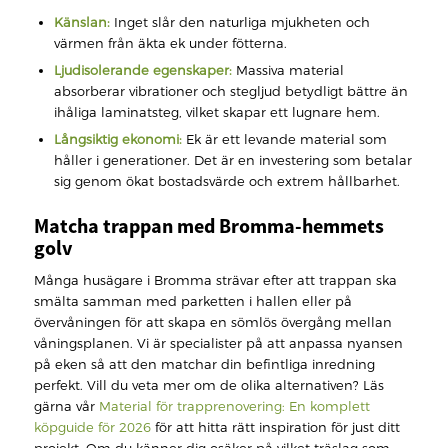
Känslan:
Inget slår den naturliga mjukheten och
värmen från äkta ek under fötterna.
Ljudisolerande egenskaper:
Massiva material
absorberar vibrationer och stegljud betydligt bättre än
ihåliga laminatsteg, vilket skapar ett lugnare hem.
Långsiktig ekonomi:
Ek är ett levande material som
håller i generationer. Det är en investering som betalar
sig genom ökat bostadsvärde och extrem hållbarhet.
Matcha trappan med Bromma-hemmets
golv
Många husägare i Bromma strävar efter att trappan ska
smälta samman med parketten i hallen eller på
övervåningen för att skapa en sömlös övergång mellan
våningsplanen. Vi är specialister på att anpassa nyansen
på eken så att den matchar din befintliga inredning
perfekt. Vill du veta mer om de olika alternativen? Läs
gärna vår
Material för trapprenovering: En komplett
köpguide för 2026
för att hitta rätt inspiration för just ditt