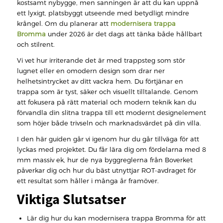
kostsamt nybygge, men sanningen är att du kan uppnå
ett lyxigt, platsbyggt utseende med betydligt mindre
krångel. Om du planerar att
modernisera trappa
Bromma
under 2026 är det dags att tänka både hållbart
och stilrent.
Vi vet hur irriterande det är med trappsteg som stör
lugnet eller en omodern design som drar ner
helhetsintrycket av ditt vackra hem. Du förtjänar en
trappa som är tyst, säker och visuellt tilltalande. Genom
att fokusera på rätt material och modern teknik kan du
förvandla din slitna trappa till ett modernt designelement
som höjer både trivseln och marknadsvärdet på din villa.
I den här guiden går vi igenom hur du går tillväga för att
lyckas med projektet. Du får lära dig om fördelarna med 8
mm massiv ek, hur de nya byggreglerna från Boverket
påverkar dig och hur du bäst utnyttjar ROT-avdraget för
ett resultat som håller i många år framöver.
Viktiga Slutsatser
Lär dig hur du kan modernisera trappa Bromma för att