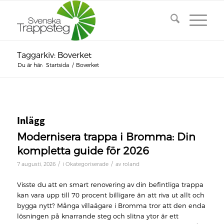
Taggarkiv: Boverket
Du är här:
Startsida
/
Boverket
Inlägg
Modernisera trappa i Bromma: Din
kompletta guide för 2026
/
/
7 augusti, 2026
i
Okategoriserade
av
roland
Visste du att en smart renovering av din befintliga trappa
kan vara upp till 70 procent billigare än att riva ut allt och
bygga nytt? Många villaägare i Bromma tror att den enda
lösningen på knarrande steg och slitna ytor är ett