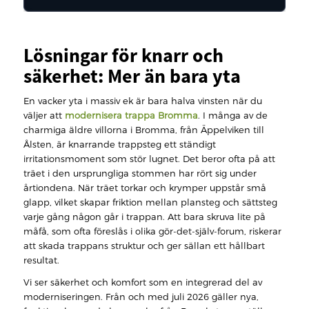
Lösningar för knarr och
säkerhet: Mer än bara yta
En vacker yta i massiv ek är bara halva vinsten när du
väljer att
modernisera trappa Bromma
. I många av de
charmiga äldre villorna i Bromma, från Äppelviken till
Ålsten, är knarrande trappsteg ett ständigt
irritationsmoment som stör lugnet. Det beror ofta på att
träet i den ursprungliga stommen har rört sig under
årtiondena. När träet torkar och krymper uppstår små
glapp, vilket skapar friktion mellan plansteg och sättsteg
varje gång någon går i trappan. Att bara skruva lite på
måfå, som ofta föreslås i olika gör-det-själv-forum, riskerar
att skada trappans struktur och ger sällan ett hållbart
resultat.
Vi ser säkerhet och komfort som en integrerad del av
moderniseringen. Från och med juli 2026 gäller nya,