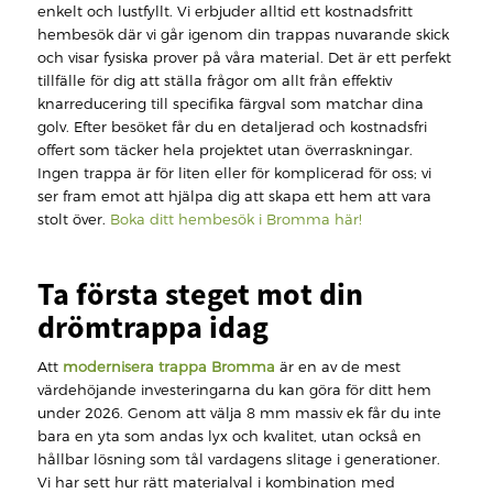
enkelt och lustfyllt. Vi erbjuder alltid ett kostnadsfritt
hembesök där vi går igenom din trappas nuvarande skick
och visar fysiska prover på våra material. Det är ett perfekt
tillfälle för dig att ställa frågor om allt från effektiv
knarreducering till specifika färgval som matchar dina
golv. Efter besöket får du en detaljerad och kostnadsfri
offert som täcker hela projektet utan överraskningar.
Ingen trappa är för liten eller för komplicerad för oss; vi
ser fram emot att hjälpa dig att skapa ett hem att vara
stolt över.
Boka ditt hembesök i Bromma här!
Ta första steget mot din
drömtrappa idag
Att
modernisera trappa Bromma
är en av de mest
värdehöjande investeringarna du kan göra för ditt hem
under 2026. Genom att välja 8 mm massiv ek får du inte
bara en yta som andas lyx och kvalitet, utan också en
hållbar lösning som tål vardagens slitage i generationer.
Vi har sett hur rätt materialval i kombination med