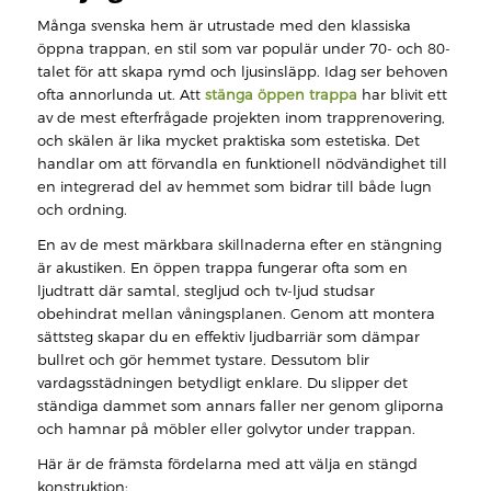
Många svenska hem är utrustade med den klassiska
öppna trappan, en stil som var populär under 70- och 80-
talet för att skapa rymd och ljusinsläpp. Idag ser behoven
ofta annorlunda ut. Att
stänga öppen trappa
har blivit ett
av de mest efterfrågade projekten inom trapprenovering,
och skälen är lika mycket praktiska som estetiska. Det
handlar om att förvandla en funktionell nödvändighet till
en integrerad del av hemmet som bidrar till både lugn
och ordning.
En av de mest märkbara skillnaderna efter en stängning
är akustiken. En öppen trappa fungerar ofta som en
ljudtratt där samtal, stegljud och tv-ljud studsar
obehindrat mellan våningsplanen. Genom att montera
sättsteg skapar du en effektiv ljudbarriär som dämpar
bullret och gör hemmet tystare. Dessutom blir
vardagsstädningen betydligt enklare. Du slipper det
ständiga dammet som annars faller ner genom gliporna
och hamnar på möbler eller golvytor under trappan.
Här är de främsta fördelarna med att välja en stängd
konstruktion: