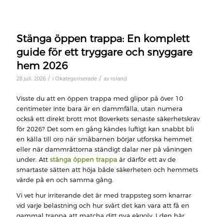
Stänga öppen trappa: En komplett
guide för ett tryggare och snyggare
hem 2026
/
/
28 juli, 2026
i
Okategoriserade
av
roland
Visste du att en öppen trappa med glipor på över 10
centimeter inte bara är en dammfälla, utan numera
också ett direkt brott mot Boverkets senaste säkerhetskrav
för 2026? Det som en gång kändes luftigt kan snabbt bli
en källa till oro när småbarnen börjar utforska hemmet
eller när dammråttorna ständigt dalar ner på våningen
under. Att
stänga öppen trappa
är därför ett av de
smartaste sätten att höja både säkerheten och hemmets
värde på en och samma gång.
Vi vet hur irriterande det är med trappsteg som knarrar
vid varje belastning och hur svårt det kan vara att få en
gammal trappa att matcha ditt nya ekgolv. I den här