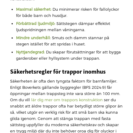
Maximal säkerhet:
Du minimerar risken för fallolyckor
för både barn och husdjur.
Förbättrad ljudmiljö:
Sättstegen dämpar effektivt
ljudspridningen mellan våningarna.
Mindre underhåll:
Smuts och damm stannar på
stegen istället för att spridas i huset.
Nyttjandegrad:
Du skapar förutsättningar för att bygga
garderober eller hyllsystem under trappan.
Säkerhetsregler för trappor inomhus
Säkerheten är ofta den tyngsta faktorn för barnfamiljer.
Enligt Boverkets gällande byggregler (BFS 2024:9) får
öppningar mellan trappsteg inte vara större än 100 mm.
Om du vill
lär dig mer om trappors konstruktion
ser du
snabbt att äldre trappor ofta har betydligt större glipor än
så, vilket utgör en verklig risk för att små barn ska kunna
glida igenom. Genom att stänga trappan med fasta
sättsteg uppfyller du moderna säkerhetskrav och skapar
en trygg miljö där du inte behöver oroa dig för olyckor i