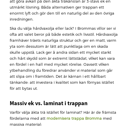
att göra avkall på den äkta träkänslan är 3-stavs ek en
utmärkt lösning. Båda alternativen ger trappan ett
enormt lyft och gör den till en naturlig del av den övriga
inredningen.
Ska du välja hårdvaxolja eller lack? I Brommas villor ser vi
ofta att valet beror på både estetik och livsstil. Hårdvaxolja
framhäver träets naturliga struktur och ger en matt, varm
yta som dessutom är lätt att punktlaga om en skada
skulle uppstå. Lack ger å andra sidan ett mycket starkt
och hårt skydd som är extremt lättstädat, vilket kan vara
en fördel i en hall med mycket rörelse. Oavsett vilken
ytbehandling du föredrar använder vi material som går
att slipa om i framtiden. Det är kärnan i ett hållbart
tänkande: att investera i kvalitet som kan förnyas istället
för att bytas ut.
Massiv ek vs. laminat i trappan
Varför välja äkta trä istället för laminat? Här är de främsta
fördelarna med att
modernisera trappa Bromma
med
massiva material: