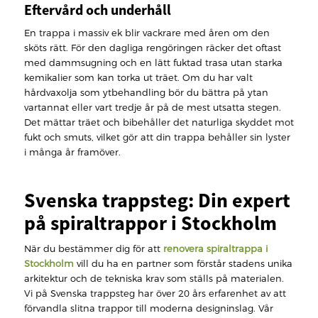
Eftervård och underhåll
En trappa i massiv ek blir vackrare med åren om den
sköts rätt. För den dagliga rengöringen räcker det oftast
med dammsugning och en lätt fuktad trasa utan starka
kemikalier som kan torka ut träet. Om du har valt
hårdvaxolja som ytbehandling bör du bättra på ytan
vartannat eller vart tredje år på de mest utsatta stegen.
Det mättar träet och bibehåller det naturliga skyddet mot
fukt och smuts, vilket gör att din trappa behåller sin lyster
i många år framöver.
Svenska trappsteg: Din expert
på spiraltrappor i Stockholm
När du bestämmer dig för att
renovera spiraltrappa i
Stockholm
vill du ha en partner som förstår stadens unika
arkitektur och de tekniska krav som ställs på materialen.
Vi på Svenska trappsteg har över 20 års erfarenhet av att
förvandla slitna trappor till moderna designinslag. Vår