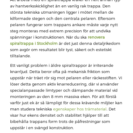
av hantverksskicklighet än en vanlig rak trappa. Den
största tekniska utmaningen ligger i mötet mellan de
kilformade stegen och den centrala pelaren. Eftersom
pelaren fungerar som trappans ankare måste varje nytt
steg monteras med extrem precision för att undvika
spänningar i konstruktionen. När du ska
renovera
spiraltrappa i Stockholm
är det just denna detaljrikedom
som avgör om resultatet blir tyst, säkert och estetiskt
tilltalande.
Ett vanligt problem i äldre spiraltrappor är irriterande
knarrljud. Detta beror ofta på mekanisk friktion som
uppstår när träet rör sig mot pelaren eller räckesstiften. Vi
löser detta genom aktiv knarreducering, där vi använder
specialanpassade limtyper och dämpande material vid
monteringen av den 8 mm massiva eken. För att förstå
varför just ek är så lämpligt för dessa krävande miljöer kan
man studera tekniska
egenskaper hos trämaterial
. Det
visar hur ekens densitet och stabilitet hjälper till att
bibehålla trappans form trots de påfrestningar som
uppstår i en svängd konstruktion.