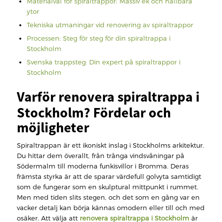
Materialval för spiraltrappor: Massiv ek och hållbara
ytor
Tekniska utmaningar vid renovering av spiraltrappor
Processen: Steg för steg för din spiraltrappa i
Stockholm
Svenska trappsteg: Din expert på spiraltrappor i
Stockholm
Varför renovera spiraltrappa i
Stockholm? Fördelar och
möjligheter
Spiraltrappan är ett ikoniskt inslag i Stockholms arkitektur.
Du hittar dem överallt, från trånga vindsvåningar på
Södermalm till moderna funkisvillor i Bromma. Deras
främsta styrka är att de sparar värdefull golvyta samtidigt
som de fungerar som en skulptural mittpunkt i rummet.
Men med tiden slits stegen, och det som en gång var en
vacker detalj kan börja kännas omodern eller till och med
osäker. Att välja att
renovera spiraltrappa i Stockholm
är