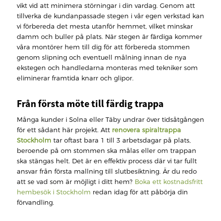
vikt vid att minimera störningar i din vardag. Genom att
tillverka de kundanpassade stegen i vår egen verkstad kan
vi förbereda det mesta utanför hemmet, vilket minskar
damm och buller på plats. När stegen är färdiga kommer
våra montörer hem till dig för att förbereda stommen
genom slipning och eventuell målning innan de nya
ekstegen och handledarna monteras med tekniker som
eliminerar framtida knarr och glipor.
Från första möte till färdig trappa
Många kunder i Solna eller Täby undrar över tidsåtgången
för ett sådant här projekt. Att
renovera spiraltrappa
Stockholm
tar oftast bara 1 till 3 arbetsdagar på plats,
beroende på om stommen ska målas eller om trappan
ska stängas helt. Det är en effektiv process där vi tar fullt
ansvar från första mallning till slutbesiktning. Är du redo
att se vad som är möjligt i ditt hem?
Boka ett kostnadsfritt
hembesök i Stockholm
redan idag för att påbörja din
förvandling.