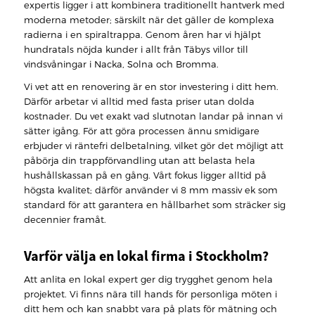
expertis ligger i att kombinera traditionellt hantverk med
moderna metoder; särskilt när det gäller de komplexa
radierna i en spiraltrappa. Genom åren har vi hjälpt
hundratals nöjda kunder i allt från Täbys villor till
vindsvåningar i Nacka, Solna och Bromma.
Vi vet att en renovering är en stor investering i ditt hem.
Därför arbetar vi alltid med fasta priser utan dolda
kostnader. Du vet exakt vad slutnotan landar på innan vi
sätter igång. För att göra processen ännu smidigare
erbjuder vi räntefri delbetalning, vilket gör det möjligt att
påbörja din trappförvandling utan att belasta hela
hushållskassan på en gång. Vårt fokus ligger alltid på
högsta kvalitet; därför använder vi 8 mm massiv ek som
standard för att garantera en hållbarhet som sträcker sig
decennier framåt.
Varför välja en lokal firma i Stockholm?
Att anlita en lokal expert ger dig trygghet genom hela
projektet. Vi finns nära till hands för personliga möten i
ditt hem och kan snabbt vara på plats för mätning och