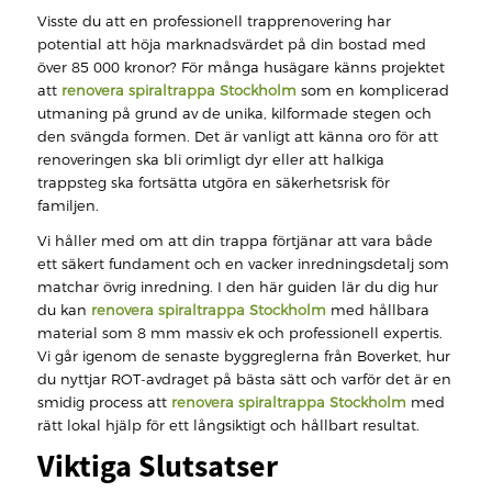
Visste du att en professionell trapprenovering har
potential att höja marknadsvärdet på din bostad med
över 85 000 kronor? För många husägare känns projektet
att
renovera spiraltrappa Stockholm
som en komplicerad
utmaning på grund av de unika, kilformade stegen och
den svängda formen. Det är vanligt att känna oro för att
renoveringen ska bli orimligt dyr eller att halkiga
trappsteg ska fortsätta utgöra en säkerhetsrisk för
familjen.
Vi håller med om att din trappa förtjänar att vara både
ett säkert fundament och en vacker inredningsdetalj som
matchar övrig inredning. I den här guiden lär du dig hur
du kan
renovera spiraltrappa Stockholm
med hållbara
material som 8 mm massiv ek och professionell expertis.
Vi går igenom de senaste byggreglerna från Boverket, hur
du nyttjar ROT-avdraget på bästa sätt och varför det är en
smidig process att
renovera spiraltrappa Stockholm
med
rätt lokal hjälp för ett långsiktigt och hållbart resultat.
Viktiga Slutsatser