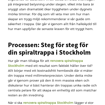
på integrerad belysning under stegen, vilket inte bara är
snyggt utan dramatiskt ökar tryggheten under dygnets
mörka timmar. För dig som vill veta mer om hur man
skapar en trygg miljö rekommenderar vi vår guide om
säkerhet i trappa. Där går vi igenom allt från halkskydd till
hur man uppfyller de senaste kraven för ett tryggt hem.
Processen: Steg för steg för
din spiraltrappa i Stockholm
Hur går man tillväga för att
renovera spiraltrappa
Stockholm
med ett resultat som faktiskt håller över tid?
Allt börjar med ett kostnadsfritt hembesök där vi mäter
din trappa med millimeterprecision. Under detta möte
går vi igenom prover på den 8 mm massiva eken och
diskuterar hur vi bäst hanterar din trappas unika radie och
centrala pelare för att skapa en enhetlig stil som matchar
resten av din inredning.
När vi ska
renovera spiraltrappa Stockholm
lägger vi stor