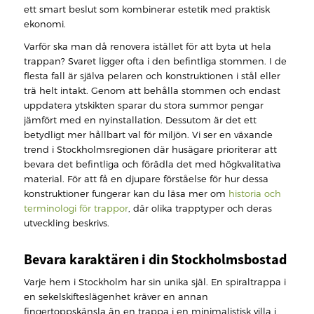
ett smart beslut som kombinerar estetik med praktisk
ekonomi.
Varför ska man då renovera istället för att byta ut hela
trappan? Svaret ligger ofta i den befintliga stommen. I de
flesta fall är själva pelaren och konstruktionen i stål eller
trä helt intakt. Genom att behålla stommen och endast
uppdatera ytskikten sparar du stora summor pengar
jämfört med en nyinstallation. Dessutom är det ett
betydligt mer hållbart val för miljön. Vi ser en växande
trend i Stockholmsregionen där husägare prioriterar att
bevara det befintliga och förädla det med högkvalitativa
material. För att få en djupare förståelse för hur dessa
konstruktioner fungerar kan du läsa mer om
historia och
terminologi för trappor
, där olika trapptyper och deras
utveckling beskrivs.
Bevara karaktären i din Stockholmsbostad
Varje hem i Stockholm har sin unika själ. En spiraltrappa i
en sekelskifteslägenhet kräver en annan
fingertoppskänsla än en trappa i en minimalistisk villa i