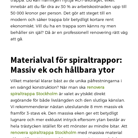
trappa. Du kan nämligen nyttja ROT-avdraget, vilket
innebär att du får dra av 30 % av arbetskostnaden upp till
50 000 kronor per person. Det gör att steget till en
modern och säker trappa blir betydligt kortare rent
ekonomiskt. Vill du ha en trappa som känns ny men
behåller sin själ? Då är en professionell renovering rätt väg
att gå.
Materialval för spiraltrappor:
Massiv ek och hållbara ytor
Vilket material klarar bäst av de unika påfrestningarna i
en svängd konstruktion? När man ska
renovera
spiraltrappa Stockholm
är valet av ytskikt direkt
avgörande för både livslängden och den slutliga känslan.
Vi rekommenderar nästan uteslutande 8 mm massiv ek
framför 3-stavs ek. Den massiva eken ger ett betydligt
lugnare och mer exklusivt intryck eftersom ytan består av
hela trästycken istället för ett mönster av mindre bitar. Att
renovera spiraltrappa Stockholm
med massiva material