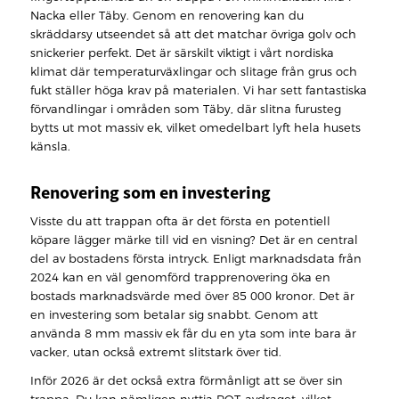
Nacka eller Täby. Genom en renovering kan du
skräddarsy utseendet så att det matchar övriga golv och
snickerier perfekt. Det är särskilt viktigt i vårt nordiska
klimat där temperaturväxlingar och slitage från grus och
fukt ställer höga krav på materialen. Vi har sett fantastiska
förvandlingar i områden som Täby, där slitna furusteg
bytts ut mot massiv ek, vilket omedelbart lyft hela husets
känsla.
Renovering som en investering
Visste du att trappan ofta är det första en potentiell
köpare lägger märke till vid en visning? Det är en central
del av bostadens första intryck. Enligt marknadsdata från
2024 kan en väl genomförd trapprenovering öka en
bostads marknadsvärde med över 85 000 kronor. Det är
en investering som betalar sig snabbt. Genom att
använda 8 mm massiv ek får du en yta som inte bara är
vacker, utan också extremt slitstark över tid.
Inför 2026 är det också extra förmånligt att se över sin