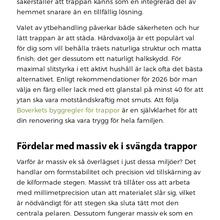
säkerställer att trappan känns som en integrerad del av
hemmet snarare än en tillfällig lösning.
Valet av ytbehandling påverkar både säkerheten och hur
lätt trappan är att städa. Hårdvaxolja är ett populärt val
för dig som vill behålla träets naturliga struktur och matta
finish; det ger dessutom ett naturligt halkskydd. För
maximal slitstyrka i ett aktivt hushåll är lack ofta det bästa
alternativet. Enligt rekommendationer för 2026 bör man
välja en färg eller lack med ett glanstal på minst 40 för att
ytan ska vara motståndskraftig mot smuts. Att följa
Boverkets byggregler för trappor
är en självklarhet för att
din renovering ska vara trygg för hela familjen.
Fördelar med massiv ek i svängda trappor
Varför är massiv ek så överlägset i just dessa miljöer? Det
handlar om formstabilitet och precision vid tillskärning av
de kilformade stegen. Massivt trä tillåter oss att arbeta
med millimetprecision utan att materialet slår sig, vilket
är nödvändigt för att stegen ska sluta tätt mot den
centrala pelaren. Dessutom fungerar massiv ek som en