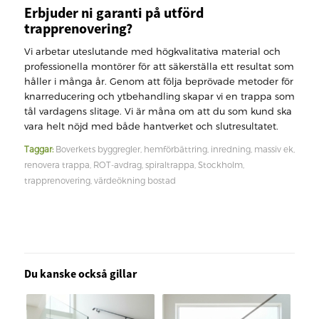
Erbjuder ni garanti på utförd
trapprenovering?
Vi arbetar uteslutande med högkvalitativa material och
professionella montörer för att säkerställa ett resultat som
håller i många år. Genom att följa beprövade metoder för
knarreducering och ytbehandling skapar vi en trappa som
tål vardagens slitage. Vi är måna om att du som kund ska
vara helt nöjd med både hantverket och slutresultatet.
Taggar:
Boverkets byggregler
,
hemförbättring
,
inredning
,
massiv ek
,
renovera trappa
,
ROT-avdrag
,
spiraltrappa
,
Stockholm
,
trapprenovering
,
värdeökning bostad
Du kanske också gillar