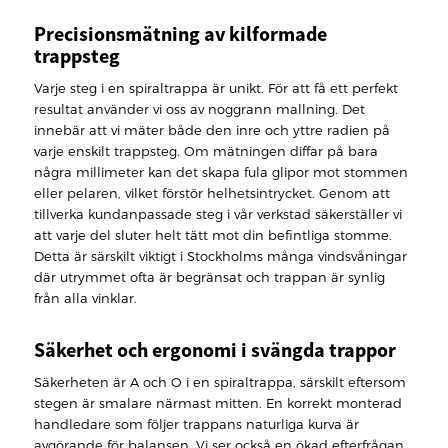
Precisionsmätning av kilformade
trappsteg
Varje steg i en spiraltrappa är unikt. För att få ett perfekt
resultat använder vi oss av noggrann mallning. Det
innebär att vi mäter både den inre och yttre radien på
varje enskilt trappsteg. Om mätningen diffar på bara
några millimeter kan det skapa fula glipor mot stommen
eller pelaren, vilket förstör helhetsintrycket. Genom att
tillverka kundanpassade steg i vår verkstad säkerställer vi
att varje del sluter helt tätt mot din befintliga stomme.
Detta är särskilt viktigt i Stockholms många vindsvåningar
där utrymmet ofta är begränsat och trappan är synlig
från alla vinklar.
Säkerhet och ergonomi i svängda trappor
Säkerheten är A och O i en spiraltrappa, särskilt eftersom
stegen är smalare närmast mitten. En korrekt monterad
handledare som följer trappans naturliga kurva är
avgörande för balansen. Vi ser också en ökad efterfrågan