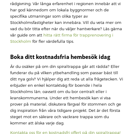
rådgivning. Vår långa erfarenhet i regionen innebär att vi
har god kännedom om lokala byggnormer och de
specifika utmaningar som olika typer av
Stockholmsfastigheter kan innebära. Vill du veta mer om
vad du bör titta efter när du väljer hantverkare? Läs gärna
vår guide om att
hitta rätt firma för trapprenovering i
Stockholm
för fler värdefulla tips.
Boka ditt kostnadsfria hembesök idag
Är du osäker på om din spiraltrappa går att rädda? Eller
funderar du på vilken ytbehandling som passar bäst till
ditt nya golv? Vi hjälper dig att reda ut alla frågetecken. Vi
erbjuder en enkel kontaktväg för boende i hela
Stockholms län; oavsett om du bor centralt eller i
kranskommunerna. Under ett hembesök kan vi visa
prover på material, diskutera färgval för stommen och ge
dig inspiration från våra tidigare projekt. Det är det första
steget mot en säkrare och vackrare trappa som du
kommer att älska varje dag.
Kontakta oss för en kostnadsfri offert på din spiraltrappa!