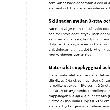
som känns både genomtänkt och arkit
element och blir istället en integrerad
Skillnaden mellan 3-stav o
När man väljer mönster står valet ofta 
och mer storslaget intryck, men det är o
aktiv vardag där skor, husdjur och bar
döljer små repor, märken och damm som
anledningarna till att det blivit en kla
mot vardagens utmaningar.
Materialets uppbyggnad och
Själva materialet vi använder är teknis
slitskikt av äkta ek som ger den där va
lamellkonstruktion. Eftersom trä är et
konstruktion avgörande. Lamellerna mot
trappstegen ska spricka eller att fula 
3-stavs ek kan hålla i upp till 30 år o
klimatavtrycket genom att återanvända 