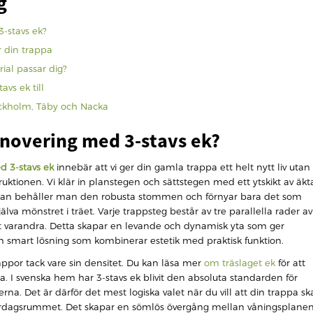
g
-stavs ek?
r din trappa
rial passar dig?
vs ek till
ockholm, Täby och Nacka
novering med 3-stavs ek?
d 3-stavs ek
innebär att vi ger din gamla trappa ett helt nytt liv utan
ruktionen. Vi klär in planstegen och sättstegen med ett ytskikt av äkt
trappan behåller man den robusta stommen och förnyar bara det som
 själva mönstret i träet. Varje trappsteg består av tre parallella rader av
t varandra. Detta skapar en levande och dynamisk yta som ger
n smart lösning som kombinerar estetik med praktisk funktion.
trappor tack vare sin densitet. Du kan läsa mer
om träslaget ek
för att
ka. I svenska hem har 3-stavs ek blivit den absoluta standarden för
na. Det är därför det mest logiska valet när du vill att din trappa sk
ardagsrummet. Det skapar en sömlös övergång mellan våningsplane