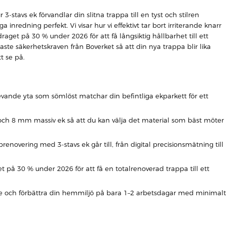
 3-stavs ek förvandlar din slitna trappa till en tyst och stilren
inredning perfekt. Vi visar hur vi effektivt tar bort irriterande knarr
aget på 30 % under 2026 för att få långsiktig hållbarhet till ett
aste säkerhetskraven från Boverket så att din nya trappa blir lika
t se på.
evande yta som sömlöst matchar din befintliga ekparkett för ett
 och 8 mm massiv ek så att du kan välja det material som bäst möter
prenovering med 3-stavs ek går till, från digital precisionsmätning till
t på 30 % under 2026 för att få en totalrenoverad trappa till ett
e och förbättra din hemmiljö på bara 1–2 arbetsdagar med minimalt