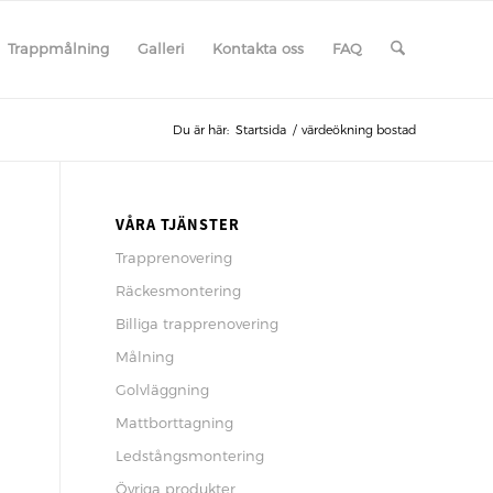
Trappmålning
Galleri
Kontakta oss
FAQ
Du är här:
Startsida
/
värdeökning bostad
VÅRA TJÄNSTER
Trapprenovering
Räckesmontering
Billiga trapprenovering
Målning
Golvläggning
Mattborttagning
Ledstångsmontering
Övriga produkter