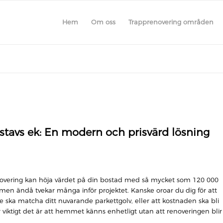
Hem
Om oss
Trapprenovering områden
tavs ek: En modern och prisvärd lösning
enovering kan höja värdet på din bostad med så mycket som 120 000
 men ändå tvekar många inför projektet. Kanske oroar du dig för att
 ska matcha ditt nuvarande parkettgolv, eller att kostnaden ska bli
r viktigt det är att hemmet känns enhetligt utan att renoveringen blir