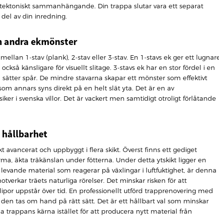
ektoniskt sammanhängande. Din trappa slutar vara ett separat
 del av din inredning.
ch andra ekmönster
mellan 1-stav (plank), 2-stav eller 3-stav. En 1-stavs ek ger ett lugnar
ckså känsligare för visuellt slitage. 3-stavs ek har en stor fördel i en
n sätter spår. De mindre stavarna skapar ett mönster som effektivt
 annars syns direkt på en helt slät yta. Det är en av
ssiker i svenska villor. Det är vackert men samtidigt otroligt förlåtande
 hållbarhet
kt avancerat och uppbyggt i flera skikt. Överst finns ett gediget
rma, äkta träkänslan under fötterna. Under detta ytskikt ligger en
t levande material som reagerar på växlingar i luftfuktighet, är denna
verkar träets naturliga rörelser. Det minskar risken för att
glipor uppstår över tid. En professionellt utförd trapprenovering med
m den tas om hand på rätt sätt. Det är ett hållbart val som minskar
trappans kärna istället för att producera nytt material från