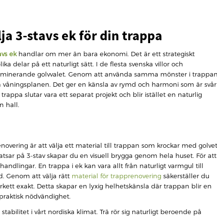
ja 3-stavs ek för din trappa
vs ek
handlar om mer än bara ekonomi. Det är ett strategiskt
 delar på ett naturligt sätt. I de flesta svenska villor och
 dominerande golvvalet. Genom att använda samma mönster i trappa
n våningsplanen. Det ger en känsla av rymd och harmoni som är svår
appa slutar vara ett separat projekt och blir istället en naturlig
n hall.
novering är att välja ett material till trappan som krockar med golve
satsar på 3-stav skapar du en visuell brygga genom hela huset. För att
ehandlingar. En trappa i ek kan vara allt från naturligt varmgul till
d. Genom att välja rätt
material för trapprenovering
säkerställer du
kett exakt. Detta skapar en lyxig helhetskänsla där trappan blir en
praktisk nödvändighet.
tabilitet i vårt nordiska klimat. Trä rör sig naturligt beroende på