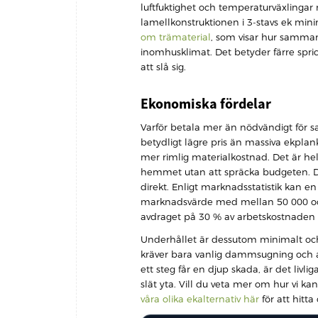
luftfuktighet och temperaturväxlinga
lamellkonstruktionen i 3-stavs ek min
om trämaterial
, som visar hur sammans
inomhusklimat. Det betyder färre spric
att slå sig.
Ekonomiska fördelar
Varför betala mer än nödvändigt för sa
betydligt lägre pris än massiva ekplan
mer rimlig materialkostnad. Det är helt
hemmet utan att spräcka budgeten. De
direkt. Enligt marknadsstatistik kan en
marknadsvärde med mellan 50 000 och
avdraget på 30 % av arbetskostnaden un
Underhållet är dessutom minimalt och an
kräver bara vanlig dammsugning och a
ett steg får en djup skada, är det livl
slät yta. Vill du veta mer om hur vi kan
våra olika ekalternativ här
för att hitta 