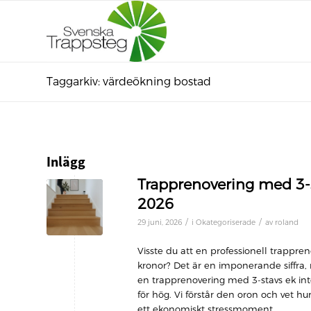
Taggarkiv: värdeökning bostad
Inlägg
Trapprenovering med 3-s
2026
/
/
29 juni, 2026
i
Okategoriserade
av
roland
Visste du att en professionell trappr
kronor? Det är en imponerande siffra,
en trapprenovering med 3-stavs ek inte
för hög. Vi förstår den oron och vet hu
ett ekonomiskt stressmoment.