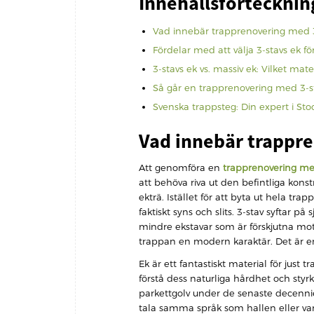
Innehållsförtecknin
Vad innebär trapprenovering med 3
Fördelar med att välja 3-stavs ek fö
3-stavs ek vs. massiv ek: Vilket mate
Så går en trapprenovering med 3-sta
Svenska trappsteg: Din expert i St
Vad innebär trappre
Att genomföra en
trapprenovering me
att behöva riva ut den befintliga konst
ekträ. Istället för att byta ut hela 
faktiskt syns och slits. 3-stav syftar på
mindre ekstavar som är förskjutna mo
trappan en modern karaktär. Det är e
Ek är ett fantastiskt material för just 
förstå dess naturliga hårdhet och styr
parkettgolv under de senaste decennier
tala samma språk som hallen eller v