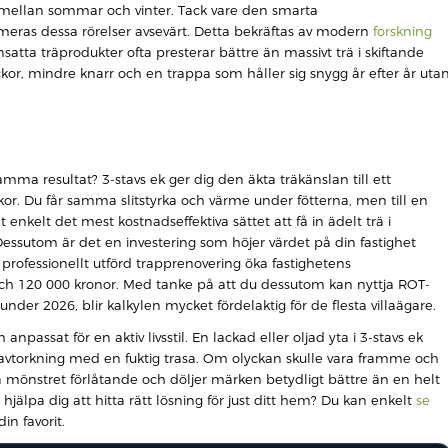
r mellan sommar och vinter. Tack vare den smarta
imeras dessa rörelser avsevärt. Detta bekräftas av modern
forskning
atta träprodukter ofta presterar bättre än massivt trä i skiftande
kor, mindre knarr och en trappa som håller sig snygg år efter år uta
mma resultat? 3-stavs ek ger dig den äkta träkänslan till ett
kor. Du får samma slitstyrka och värme under fötterna, men till en
 enkelt det mest kostnadseffektiva sättet att få in ädelt trä i
ssutom är det en investering som höjer värdet på din fastighet
 professionellt utförd trapprenovering öka fastighetens
 120 000 kronor. Med tanke på att du dessutom kan nyttja ROT-
der 2026, blir kalkylen mycket fördelaktig för de flesta villaägare.
passat för en aktiv livsstil. En lackad eller oljad yta i 3-stavs ek
vtorkning med en fuktig trasa. Om olyckan skulle vara framme och
iga mönstret förlåtande och döljer märken betydligt bättre än en helt
 hjälpa dig att hitta rätt lösning för just ditt hem? Du kan enkelt
se
din favorit.