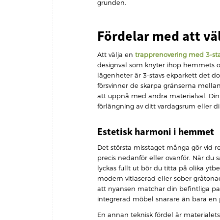
grunden.
Fördelar med att väl
Att välja en
trapprenovering med 3-sta
designval som knyter ihop hemmets olika
lägenheter är 3-stavs ekparkett det
försvinner de skarpa gränserna mella
att uppnå med andra materialval. Din tr
förlängning av ditt vardagsrum eller di
Estetisk harmoni i hemmet
Det största misstaget många gör vid re
precis nedanför eller ovanför. När du 
lyckas fullt ut bör du titta på olika ytb
modern vitlaserad eller sober gråtona
att nyansen matchar din befintliga par
integrerad möbel snarare än bara en 
En annan teknisk fördel är materialets s