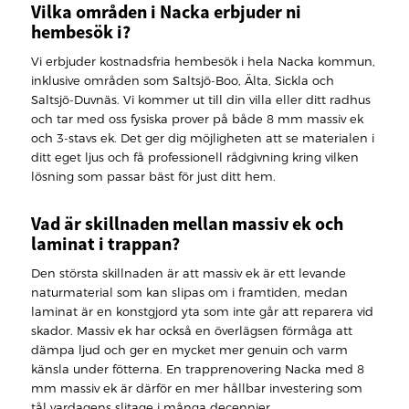
Vilka områden i Nacka erbjuder ni
hembesök i?
Vi erbjuder kostnadsfria hembesök i hela Nacka kommun,
inklusive områden som Saltsjö-Boo, Älta, Sickla och
Saltsjö-Duvnäs. Vi kommer ut till din villa eller ditt radhus
och tar med oss fysiska prover på både 8 mm massiv ek
och 3-stavs ek. Det ger dig möjligheten att se materialen i
ditt eget ljus och få professionell rådgivning kring vilken
lösning som passar bäst för just ditt hem.
Vad är skillnaden mellan massiv ek och
laminat i trappan?
Den största skillnaden är att massiv ek är ett levande
naturmaterial som kan slipas om i framtiden, medan
laminat är en konstgjord yta som inte går att reparera vid
skador. Massiv ek har också en överlägsen förmåga att
dämpa ljud och ger en mycket mer genuin och varm
känsla under fötterna. En trapprenovering Nacka med 8
mm massiv ek är därför en mer hållbar investering som
tål vardagens slitage i många decennier.