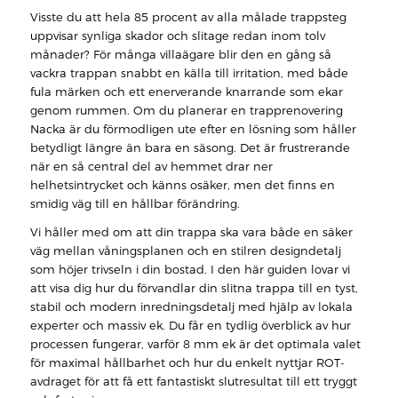
Visste du att hela 85 procent av alla målade trappsteg
uppvisar synliga skador och slitage redan inom tolv
månader? För många villaägare blir den en gång så
vackra trappan snabbt en källa till irritation, med både
fula märken och ett enerverande knarrande som ekar
genom rummen. Om du planerar en trapprenovering
Nacka är du förmodligen ute efter en lösning som håller
betydligt längre än bara en säsong. Det är frustrerande
när en så central del av hemmet drar ner
helhetsintrycket och känns osäker, men det finns en
smidig väg till en hållbar förändring.
Vi håller med om att din trappa ska vara både en säker
väg mellan våningsplanen och en stilren designdetalj
som höjer trivseln i din bostad. I den här guiden lovar vi
att visa dig hur du förvandlar din slitna trappa till en tyst,
stabil och modern inredningsdetalj med hjälp av lokala
experter och massiv ek. Du får en tydlig överblick av hur
processen fungerar, varför 8 mm ek är det optimala valet
för maximal hållbarhet och hur du enkelt nyttjar ROT-
avdraget för att få ett fantastiskt slutresultat till ett tryggt