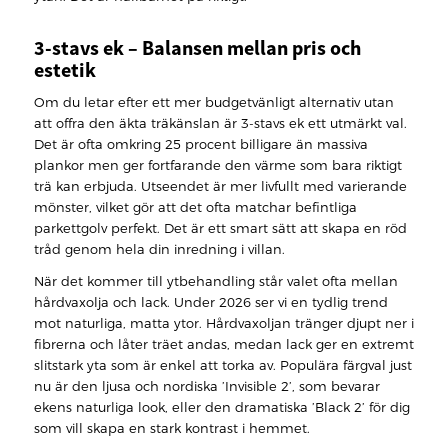
3-stavs ek – Balansen mellan pris och
estetik
Om du letar efter ett mer budgetvänligt alternativ utan
att offra den äkta träkänslan är 3-stavs ek ett utmärkt val.
Det är ofta omkring 25 procent billigare än massiva
plankor men ger fortfarande den värme som bara riktigt
trä kan erbjuda. Utseendet är mer livfullt med varierande
mönster, vilket gör att det ofta matchar befintliga
parkettgolv perfekt. Det är ett smart sätt att skapa en röd
tråd genom hela din inredning i villan.
När det kommer till ytbehandling står valet ofta mellan
hårdvaxolja och lack. Under 2026 ser vi en tydlig trend
mot naturliga, matta ytor. Hårdvaxoljan tränger djupt ner i
fibrerna och låter träet andas, medan lack ger en extremt
slitstark yta som är enkel att torka av. Populära färgval just
nu är den ljusa och nordiska ’Invisible 2’, som bevarar
ekens naturliga look, eller den dramatiska ’Black 2’ för dig
som vill skapa en stark kontrast i hemmet.