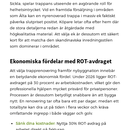
Sickla, spelar trappans utseende en avgörande roll för
helhetsintrycket. Vid en framtida försäljning i områden
som Älta kan en nyrenoverad trappa i massiv ek faktiskt
påverka slutpriset positivt. Köpare letar ofta efter hem där
de stora detaljerna redan är åtgärdade med
högkvalitativa material. Att välja ek är dessutom ett säkert
kort för att matcha den skandinaviska inredningsstilen
som dominerar i området.
Ekonomiska fördelar med ROT-avdraget
Att välja trapprenovering framför nybyggnation innebär
en betydande ekonomisk fördel. Under 2026 ligger ROT-
avdraget på 30 procent av arbetskostnaden, vilket gör den
professionella hjälpen mycket prisvärd för privatpersoner.
Processen är dessutom betydligt snabbare än att bygga
nytt. En renovering tar ofta bara ett par dagar, medan ett
totalbyte kan dra ut på tiden i flera veckor och kräva
omfattande ingrepp i både väggar och golv.
Sänk dina kostnader:
Nyttja 30% ROT-avdrag på
arbetet direkt på fakturan.