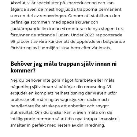
Absolut, vi är specialister på knarreducering och kan
åtgärda även de mest högljudda trapporna permanent
som en del av renoveringen. Genom att stabilisera den
befintliga stommen med specialskruvar och
ljuddämpande lim innan vi monterar de nya stegen i ek
försvinner de störande ljuden. Under 2023 rapporterade
98 procent av våra kunder att de upplevde en betydande
förbättring av ljudmiljön i sina hem efter vår insats.
Behöver jag måla trappan själv innan ni
kommer?
Nej, du behöver inte göra något förarbete eller måla
någonting själv innan vi påbörjar din renovering. Vi
erbjuder en komplett helhetslösning där vi även utför
professionell målning av vagnstycken, räcken och
handledare för att skapa ett enhetligt och snyggt
slutresultat. Om du önskar kan vi även måla om de
intilliggande rummen så att din nya trappa i massiv ek
smälter in perfekt med resten av din inredning.