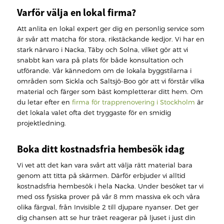
Varför välja en lokal firma?
Att anlita en lokal expert ger dig en personlig service som
är svår att matcha för stora, rikstäckande kedjor. Vi har en
stark närvaro i Nacka, Täby och Solna, vilket gör att vi
snabbt kan vara på plats för både konsultation och
utförande. Vår kännedom om de lokala byggstilarna i
områden som Sickla och Saltsjö-Boo gör att vi förstår vilka
material och färger som bäst kompletterar ditt hem. Om
du letar efter en
firma för trapprenovering i Stockholm
är
det lokala valet ofta det tryggaste för en smidig
projektledning.
Boka ditt kostnadsfria hembesök idag
Vi vet att det kan vara svårt att välja rätt material bara
genom att titta på skärmen. Därför erbjuder vi alltid
kostnadsfria hembesök i hela Nacka. Under besöket tar vi
med oss fysiska prover på vår 8 mm massiva ek och våra
olika färgval, från Invisible 2 till djupare nyanser. Det ger
dig chansen att se hur träet reagerar på ljuset i just din