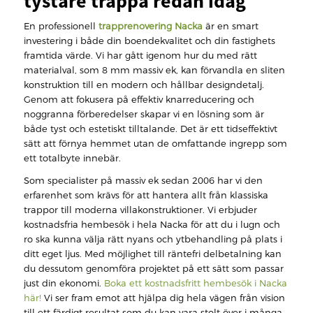
tystare trappa redan idag
En professionell
trapprenovering Nacka
är en smart
investering i både din boendekvalitet och din fastighets
framtida värde. Vi har gått igenom hur du med rätt
materialval, som 8 mm massiv ek, kan förvandla en sliten
konstruktion till en modern och hållbar designdetalj.
Genom att fokusera på effektiv knarreducering och
noggranna förberedelser skapar vi en lösning som är
både tyst och estetiskt tilltalande. Det är ett tidseffektivt
sätt att förnya hemmet utan de omfattande ingrepp som
ett totalbyte innebär.
Som specialister på massiv ek sedan 2006 har vi den
erfarenhet som krävs för att hantera allt från klassiska
trappor till moderna villakonstruktioner. Vi erbjuder
kostnadsfria hembesök i hela Nacka för att du i lugn och
ro ska kunna välja rätt nyans och ytbehandling på plats i
ditt eget ljus. Med möjlighet till räntefri delbetalning kan
du dessutom genomföra projektet på ett sätt som passar
just din ekonomi.
Boka ett kostnadsfritt hembesök i Nacka
här!
Vi ser fram emot att hjälpa dig hela vägen från vision
till ett färdigt resultat som du kan vara stolt över i många