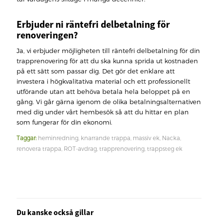
Erbjuder ni räntefri delbetalning för
renoveringen?
Ja, vi erbjuder möjligheten till räntefri delbetalning för din
trapprenovering för att du ska kunna sprida ut kostnaden
på ett sätt som passar dig. Det gör det enklare att
investera i högkvalitativa material och ett professionellt
utförande utan att behöva betala hela beloppet på en
gång. Vi går gärna igenom de olika betalningsalternativen
med dig under vårt hembesök så att du hittar en plan
som fungerar för din ekonomi.
Taggar:
heminredning
,
knarrande trappa
,
massiv ek
,
Nacka
,
renovera trappa
,
ROT-avdrag
,
trapprenovering
,
trappsteg ek
Du kanske också gillar