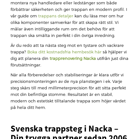
montera nya handledare eller ledstänger som både
förbättrar säkerheten och ger trappan en modern profil. I
vår guide om
trappans detaljer
kan du läsa mer om hur
olika komponenter samverkar för att skapa rätt stil. Vi
målar även intilliggande rum om det behövs för att
trappan ska smälta in perfekt i din övriga inredning.
Är du redo att ta nästa steg mot en tystare och vackrare
trappa?
Boka ditt kostnadsfria hembesök här
så hjälper vi
dig att planera din
trapprenovering Nacka
utifrån just dina
förutsättningar.
När alla förberedelser och stabiliseringar är klara utför vi
precisionsmonteringen av de nya planstegen i ek. Varje
steg skärs till med millimeterprecision för att sitta perfekt
mot din befintliga stomme. Resultatet är en stabil,
modern och estetiskt tilltalande trappa som höjer värdet
på hela ditt hem.
Svenska trappsteg i Nacka –
Din trygga partner sedan 2006