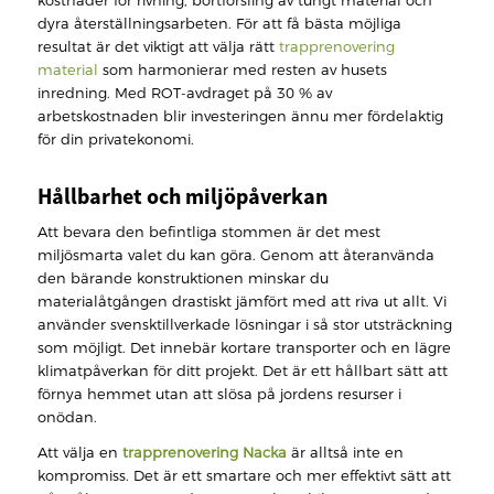
kostnader för rivning, bortforsling av tungt material och
dyra återställningsarbeten. För att få bästa möjliga
resultat är det viktigt att välja rätt
trapprenovering
material
som harmonierar med resten av husets
inredning. Med ROT-avdraget på 30 % av
arbetskostnaden blir investeringen ännu mer fördelaktig
för din privatekonomi.
Hållbarhet och miljöpåverkan
Att bevara den befintliga stommen är det mest
miljösmarta valet du kan göra. Genom att återanvända
den bärande konstruktionen minskar du
materialåtgången drastiskt jämfört med att riva ut allt. Vi
använder svensktillverkade lösningar i så stor utsträckning
som möjligt. Det innebär kortare transporter och en lägre
klimatpåverkan för ditt projekt. Det är ett hållbart sätt att
förnya hemmet utan att slösa på jordens resurser i
onödan.
Att välja en
trapprenovering Nacka
är alltså inte en
kompromiss. Det är ett smartare och mer effektivt sätt att