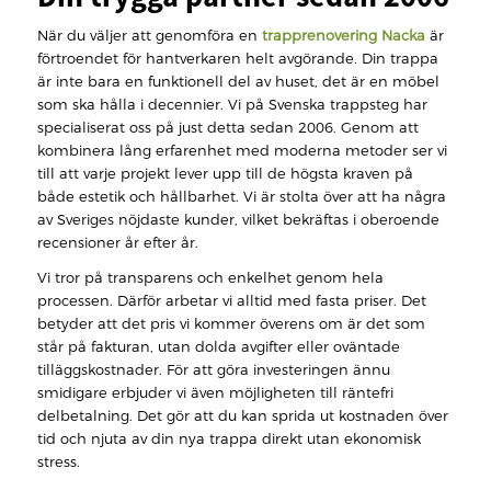
När du väljer att genomföra en
trapprenovering Nacka
är
förtroendet för hantverkaren helt avgörande. Din trappa
är inte bara en funktionell del av huset, det är en möbel
som ska hålla i decennier. Vi på Svenska trappsteg har
specialiserat oss på just detta sedan 2006. Genom att
kombinera lång erfarenhet med moderna metoder ser vi
till att varje projekt lever upp till de högsta kraven på
både estetik och hållbarhet. Vi är stolta över att ha några
av Sveriges nöjdaste kunder, vilket bekräftas i oberoende
recensioner år efter år.
Vi tror på transparens och enkelhet genom hela
processen. Därför arbetar vi alltid med fasta priser. Det
betyder att det pris vi kommer överens om är det som
står på fakturan, utan dolda avgifter eller oväntade
tilläggskostnader. För att göra investeringen ännu
smidigare erbjuder vi även möjligheten till räntefri
delbetalning. Det gör att du kan sprida ut kostnaden över
tid och njuta av din nya trappa direkt utan ekonomisk
stress.