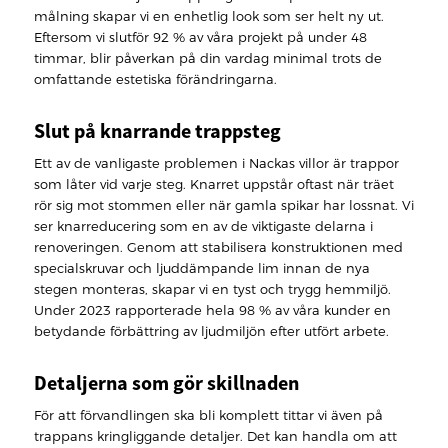
målning skapar vi en enhetlig look som ser helt ny ut.
Eftersom vi slutför 92 % av våra projekt på under 48
timmar, blir påverkan på din vardag minimal trots de
omfattande estetiska förändringarna.
Slut på knarrande trappsteg
Ett av de vanligaste problemen i Nackas villor är trappor
som låter vid varje steg. Knarret uppstår oftast när träet
rör sig mot stommen eller när gamla spikar har lossnat. Vi
ser knarreducering som en av de viktigaste delarna i
renoveringen. Genom att stabilisera konstruktionen med
specialskruvar och ljuddämpande lim innan de nya
stegen monteras, skapar vi en tyst och trygg hemmiljö.
Under 2023 rapporterade hela 98 % av våra kunder en
betydande förbättring av ljudmiljön efter utfört arbete.
Detaljerna som gör skillnaden
För att förvandlingen ska bli komplett tittar vi även på
trappans kringliggande detaljer. Det kan handla om att