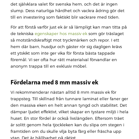
det självklara valet för svenska hem, och det är ingen
slump. Dess naturliga hårdhet och vackra ådring gör det
till en investering som faktiskt blir vackrare med tiden.
För att förstå varför just ek är så lämpligt kan man titta på
de tekniska
egenskaper hos massiv ek
som gör träslaget
så motståndskraftigt mot tryckmärken och repor. I ett
hem där barn, husdjur och gäster rör sig dagligen krävs
ett ytskikt som inte ger vika för första bästa tappade
föremål. Vi ser ofta hur rätt materialval förvandlar en
anonym trappa till en exklusiv möbel.
Fördelarna med 8 mm massiv ek
Vi rekommenderar nästan alltid 8 mm massiv ek för
trappsteg. Till skillnad från tunnare laminat eller faner ger
den massiva eken en helt annan tyngd och stabilitet. Det
dämpar ljudet effektivt, vilket skapar en tystare miljö i hela
huset. En stor fördel är också livslängden. Eftersom träet
är solitt genom hela tjockleken kan du slipa om stegen i
framtiden om du skulle vilja byta färg eller fräscha upp
ytan. Det är hållbarhet på riktigt.