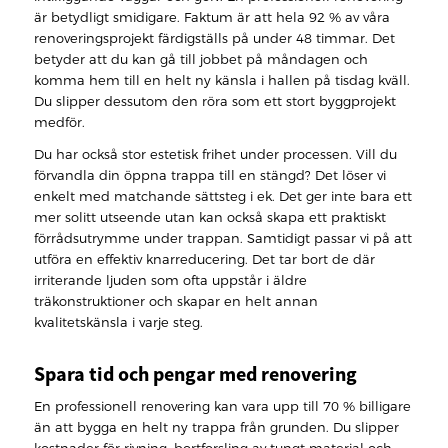
är betydligt smidigare. Faktum är att hela 92 % av våra
renoveringsprojekt färdigställs på under 48 timmar. Det
betyder att du kan gå till jobbet på måndagen och
komma hem till en helt ny känsla i hallen på tisdag kväll.
Du slipper dessutom den röra som ett stort byggprojekt
medför.
Du har också stor estetisk frihet under processen. Vill du
förvandla din öppna trappa till en stängd? Det löser vi
enkelt med matchande sättsteg i ek. Det ger inte bara ett
mer solitt utseende utan kan också skapa ett praktiskt
förrådsutrymme under trappan. Samtidigt passar vi på att
utföra en effektiv knarreducering. Det tar bort de där
irriterande ljuden som ofta uppstår i äldre
träkonstruktioner och skapar en helt annan
kvalitetskänsla i varje steg.
Spara tid och pengar med renovering
En professionell renovering kan vara upp till 70 % billigare
än att bygga en helt ny trappa från grunden. Du slipper