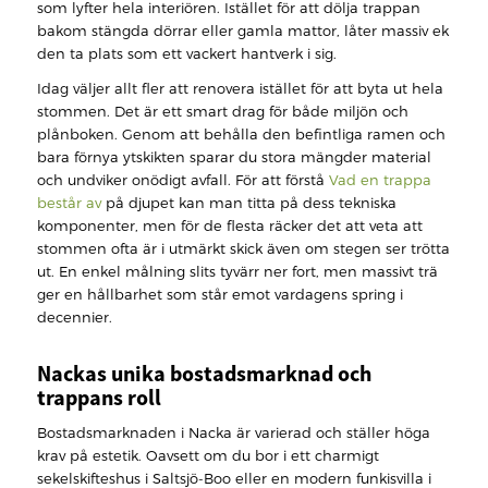
som lyfter hela interiören. Istället för att dölja trappan
bakom stängda dörrar eller gamla mattor, låter massiv ek
den ta plats som ett vackert hantverk i sig.
Idag väljer allt fler att renovera istället för att byta ut hela
stommen. Det är ett smart drag för både miljön och
plånboken. Genom att behålla den befintliga ramen och
bara förnya ytskikten sparar du stora mängder material
och undviker onödigt avfall. För att förstå
Vad en trappa
består av
på djupet kan man titta på dess tekniska
komponenter, men för de flesta räcker det att veta att
stommen ofta är i utmärkt skick även om stegen ser trötta
ut. En enkel målning slits tyvärr ner fort, men massivt trä
ger en hållbarhet som står emot vardagens spring i
decennier.
Nackas unika bostadsmarknad och
trappans roll
Bostadsmarknaden i Nacka är varierad och ställer höga
krav på estetik. Oavsett om du bor i ett charmigt
sekelskifteshus i Saltsjö-Boo eller en modern funkisvilla i