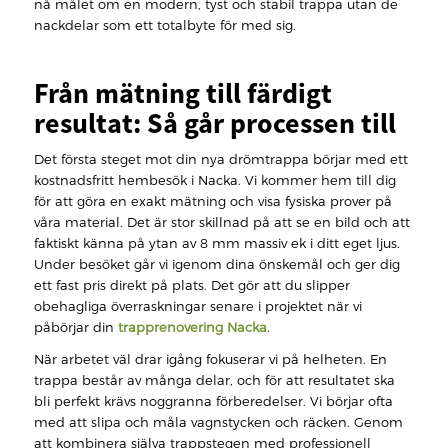
nå målet om en modern, tyst och stabil trappa utan de
nackdelar som ett totalbyte för med sig.
Från mätning till färdigt
resultat: Så går processen till
Det första steget mot din nya drömtrappa börjar med ett
kostnadsfritt hembesök i Nacka. Vi kommer hem till dig
för att göra en exakt mätning och visa fysiska prover på
våra material. Det är stor skillnad på att se en bild och att
faktiskt känna på ytan av 8 mm massiv ek i ditt eget ljus.
Under besöket går vi igenom dina önskemål och ger dig
ett fast pris direkt på plats. Det gör att du slipper
obehagliga överraskningar senare i projektet när vi
påbörjar din
trapprenovering Nacka
.
När arbetet väl drar igång fokuserar vi på helheten. En
trappa består av många delar, och för att resultatet ska
bli perfekt krävs noggranna förberedelser. Vi börjar ofta
med att slipa och måla vagnstycken och räcken. Genom
att kombinera själva trappstegen med professionell