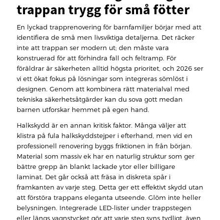
trappan trygg för små fötter
En lyckad trapprenovering för barnfamiljer börjar med att
identifiera de små men livsviktiga detaljerna. Det räcker
inte att trappan ser modern ut; den måste vara
konstruerad för att förhindra fall och feltramp. För
föräldrar är säkerheten alltid högsta prioritet, och 2026 ser
vi ett ökat fokus på lösningar som integreras sömlöst i
designen. Genom att kombinera rätt materialval med
tekniska säkerhetsåtgärder kan du sova gott medan
barnen utforskar hemmet på egen hand.
Halkskydd är en annan kritisk faktor. Många väljer att
klistra på fula halkskyddstejper i efterhand, men vid en
professionell renovering byggs friktionen in från början.
Material som massiv ek har en naturlig struktur som ger
bättre grepp än blankt lackade ytor eller billigare
laminat. Det går också att fräsa in diskreta spår i
framkanten av varje steg. Detta ger ett effektivt skydd utan
att förstöra trappans eleganta utseende. Glöm inte heller
belysningen. Integrerade LED-lister under trappstegen
eller längs vagnstycket gör att varje steg syns tydligt, även