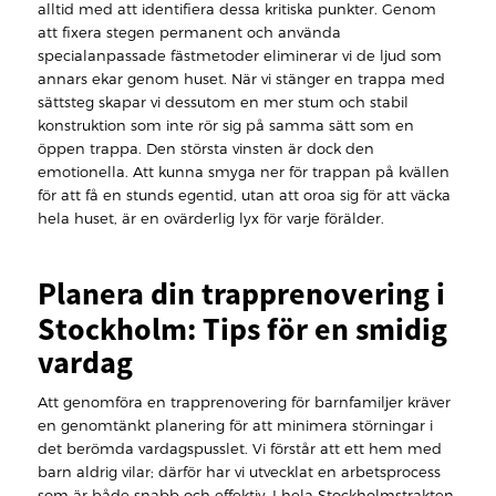
alltid med att identifiera dessa kritiska punkter. Genom
att fixera stegen permanent och använda
specialanpassade fästmetoder eliminerar vi de ljud som
annars ekar genom huset. När vi stänger en trappa med
sättsteg skapar vi dessutom en mer stum och stabil
konstruktion som inte rör sig på samma sätt som en
öppen trappa. Den största vinsten är dock den
emotionella. Att kunna smyga ner för trappan på kvällen
för att få en stunds egentid, utan att oroa sig för att väcka
hela huset, är en ovärderlig lyx för varje förälder.
Planera din trapprenovering i
Stockholm: Tips för en smidig
vardag
Att genomföra en trapprenovering för barnfamiljer kräver
en genomtänkt planering för att minimera störningar i
det berömda vardagspusslet. Vi förstår att ett hem med
barn aldrig vilar; därför har vi utvecklat en arbetsprocess
som är både snabb och effektiv. I hela Stockholmstrakten,