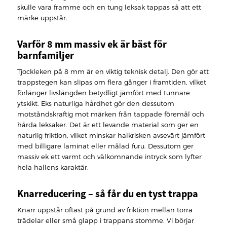
skulle vara framme och en tung leksak tappas så att ett
märke uppstår.
Varför 8 mm massiv ek är bäst för
barnfamiljer
Tjockleken på 8 mm är en viktig teknisk detalj. Den gör att
trappstegen kan slipas om flera gånger i framtiden, vilket
förlänger livslängden betydligt jämfört med tunnare
ytskikt. Eks naturliga hårdhet gör den dessutom
motståndskraftig mot märken från tappade föremål och
hårda leksaker. Det är ett levande material som ger en
naturlig friktion, vilket minskar halkrisken avsevärt jämfört
med billigare laminat eller målad furu. Dessutom ger
massiv ek ett varmt och välkomnande intryck som lyfter
hela hallens karaktär.
Knarreducering – så får du en tyst trappa
Knarr uppstår oftast på grund av friktion mellan torra
trädelar eller små glapp i trappans stomme. Vi börjar