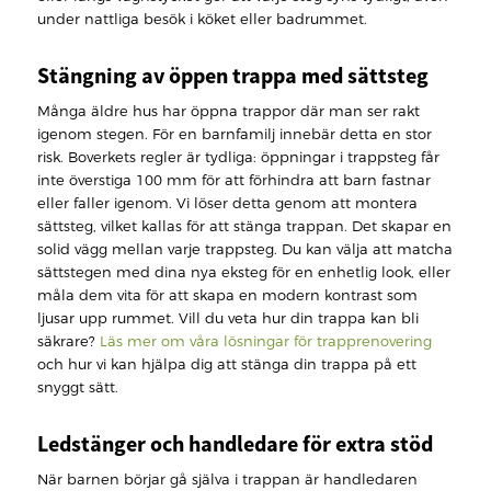
under nattliga besök i köket eller badrummet.
Stängning av öppen trappa med sättsteg
Många äldre hus har öppna trappor där man ser rakt
igenom stegen. För en barnfamilj innebär detta en stor
risk. Boverkets regler är tydliga: öppningar i trappsteg får
inte överstiga 100 mm för att förhindra att barn fastnar
eller faller igenom. Vi löser detta genom att montera
sättsteg, vilket kallas för att stänga trappan. Det skapar en
solid vägg mellan varje trappsteg. Du kan välja att matcha
sättstegen med dina nya eksteg för en enhetlig look, eller
måla dem vita för att skapa en modern kontrast som
ljusar upp rummet. Vill du veta hur din trappa kan bli
säkrare?
Läs mer om våra lösningar för trapprenovering
och hur vi kan hjälpa dig att stänga din trappa på ett
snyggt sätt.
Ledstänger och handledare för extra stöd
När barnen börjar gå själva i trappan är handledaren