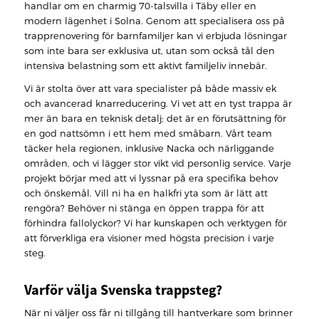
handlar om en charmig 70-talsvilla i Täby eller en
modern lägenhet i Solna. Genom att specialisera oss på
trapprenovering för barnfamiljer kan vi erbjuda lösningar
som inte bara ser exklusiva ut, utan som också tål den
intensiva belastning som ett aktivt familjeliv innebär.
Vi är stolta över att vara specialister på både massiv ek
och avancerad knarreducering. Vi vet att en tyst trappa är
mer än bara en teknisk detalj; det är en förutsättning för
en god nattsömn i ett hem med småbarn. Vårt team
täcker hela regionen, inklusive Nacka och närliggande
områden, och vi lägger stor vikt vid personlig service. Varje
projekt börjar med att vi lyssnar på era specifika behov
och önskemål. Vill ni ha en halkfri yta som är lätt att
rengöra? Behöver ni stänga en öppen trappa för att
förhindra fallolyckor? Vi har kunskapen och verktygen för
att förverkliga era visioner med högsta precision i varje
steg.
Varför välja Svenska trappsteg?
När ni väljer oss får ni tillgång till hantverkare som brinner