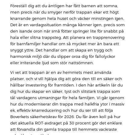
Föreställ dig att du äntligen har fått barnen att somna,
men precis när du smyger nerför trappan ekar ett högt
knarrande genom hela huset och väcker minstingen igen.
Det är en vardagssituation många känner igen, precis som
den isande oron när små fötter springer lite för snabbt på
hala eller slitna trappsteg. Att planera en trapprenovering
för barnfamiljer handlar om så mycket mer än bara ett
snyggt yttre. Det handlar om att skapa en trygg och
harmonisk miljö där du slipper oroa dig för fallolyckor
eller irriterande ljud som stör nattsömnen.
Vi vet att trappan är en av hemmets mest använda
platser, och vi vill hjälpa dig att göra den till en säker och
hållbar investering för framtiden. I den här artikeln lär du
dig hur du skapar en säker, tyst och slitstark trappa som
tål vardagens utmaningar för hela familjen. Vi går igenom
hur du moderniserar din trappa med halkfria ytor i massiv
ek, effektiv knarreducering och hur du ser till att följa
Boverkets säkerhetskrav för 2026. Du får även koll på hur
det aktuella ROT-avdraget på 30 procent gör det enklare
att förvandla din gamla trappa till hemmets vackraste