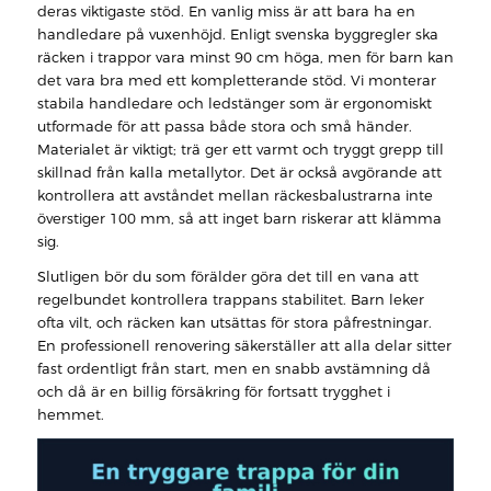
deras viktigaste stöd. En vanlig miss är att bara ha en
handledare på vuxenhöjd. Enligt svenska byggregler ska
räcken i trappor vara minst 90 cm höga, men för barn kan
det vara bra med ett kompletterande stöd. Vi monterar
stabila handledare och ledstänger som är ergonomiskt
utformade för att passa både stora och små händer.
Materialet är viktigt; trä ger ett varmt och tryggt grepp till
skillnad från kalla metallytor. Det är också avgörande att
kontrollera att avståndet mellan räckesbalustrarna inte
överstiger 100 mm, så att inget barn riskerar att klämma
sig.
Slutligen bör du som förälder göra det till en vana att
regelbundet kontrollera trappans stabilitet. Barn leker
ofta vilt, och räcken kan utsättas för stora påfrestningar.
En professionell renovering säkerställer att alla delar sitter
fast ordentligt från start, men en snabb avstämning då
och då är en billig försäkring för fortsatt trygghet i
hemmet.