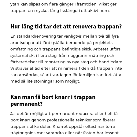
ytan kan slipas om flera gånger i framtiden, vilket ger
trappan en mycket lång livslängd i ett aktivt hem.
Hur lång tid tar det att renovera trappan?
En standardrenovering tar vanligtvis mellan två till fyra
arbetsdagar att färdigställa beroende på projektets
omfattning och trappans befintliga skick. Arbetet utförs
systematiskt i flera steg, från noggrann mätning och
förberedelser till montering av nya steg och handledare.
Vi strävar alltid efter att minimera tiden då trappan inte
kan användas, så att vardagen för familjen kan fortsätta
med så lite störningar som möjligt.
Kan man få bort knarr i trappan
permanent?
Ja, det är möjligt att permanent reducera eller helt få
bort knarr genom professionella tekniker som fixerar
trappans olika delar. Knarret uppstår oftast när torra
träytor gnids mot varandra eller när fästen har lossnat