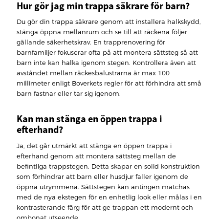
Hur gör jag min trappa säkrare för barn?
Du gör din trappa säkrare genom att installera halkskydd,
stänga öppna mellanrum och se till att räckena följer
gällande säkerhetskrav. En trapprenovering för
barnfamiljer fokuserar ofta på att montera sättsteg så att
barn inte kan halka igenom stegen. Kontrollera även att
avståndet mellan räckesbalustrarna är max 100
millimeter enligt Boverkets regler för att förhindra att små
barn fastnar eller tar sig igenom.
Kan man stänga en öppen trappa i
efterhand?
Ja, det går utmärkt att stänga en öppen trappa i
efterhand genom att montera sättsteg mellan de
befintliga trappstegen. Detta skapar en solid konstruktion
som förhindrar att barn eller husdjur faller igenom de
öppna utrymmena. Sättstegen kan antingen matchas
med de nya ekstegen för en enhetlig look eller målas i en
kontrasterande färg för att ge trappan ett modernt och
ombonat utseende.