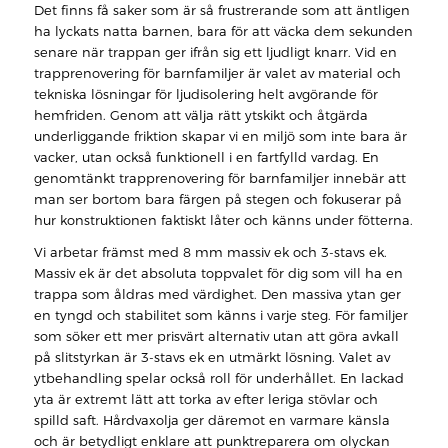
Det finns få saker som är så frustrerande som att äntligen
ha lyckats natta barnen, bara för att väcka dem sekunden
senare när trappan ger ifrån sig ett ljudligt knarr. Vid en
trapprenovering för barnfamiljer är valet av material och
tekniska lösningar för ljudisolering helt avgörande för
hemfriden. Genom att välja rätt ytskikt och åtgärda
underliggande friktion skapar vi en miljö som inte bara är
vacker, utan också funktionell i en fartfylld vardag. En
genomtänkt trapprenovering för barnfamiljer innebär att
man ser bortom bara färgen på stegen och fokuserar på
hur konstruktionen faktiskt låter och känns under fötterna.
Vi arbetar främst med 8 mm massiv ek och 3-stavs ek.
Massiv ek är det absoluta toppvalet för dig som vill ha en
trappa som åldras med värdighet. Den massiva ytan ger
en tyngd och stabilitet som känns i varje steg. För familjer
som söker ett mer prisvärt alternativ utan att göra avkall
på slitstyrkan är 3-stavs ek en utmärkt lösning. Valet av
ytbehandling spelar också roll för underhållet. En lackad
yta är extremt lätt att torka av efter leriga stövlar och
spilld saft. Hårdvaxolja ger däremot en varmare känsla
och är betydligt enklare att punktreparera om olyckan