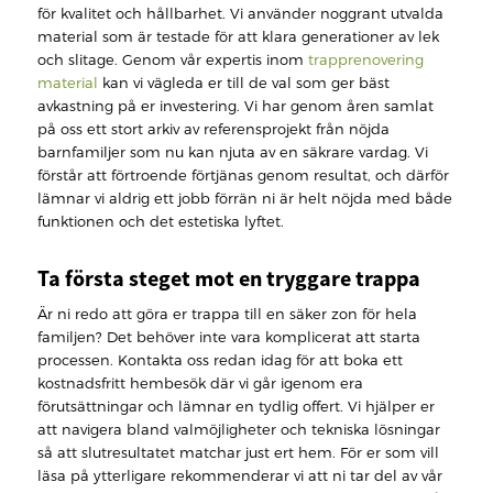
för kvalitet och hållbarhet. Vi använder noggrant utvalda
material som är testade för att klara generationer av lek
och slitage. Genom vår expertis inom
trapprenovering
material
kan vi vägleda er till de val som ger bäst
avkastning på er investering. Vi har genom åren samlat
på oss ett stort arkiv av referensprojekt från nöjda
barnfamiljer som nu kan njuta av en säkrare vardag. Vi
förstår att förtroende förtjänas genom resultat, och därför
lämnar vi aldrig ett jobb förrän ni är helt nöjda med både
funktionen och det estetiska lyftet.
Ta första steget mot en tryggare trappa
Är ni redo att göra er trappa till en säker zon för hela
familjen? Det behöver inte vara komplicerat att starta
processen. Kontakta oss redan idag för att boka ett
kostnadsfritt hembesök där vi går igenom era
förutsättningar och lämnar en tydlig offert. Vi hjälper er
att navigera bland valmöjligheter och tekniska lösningar
så att slutresultatet matchar just ert hem. För er som vill
läsa på ytterligare rekommenderar vi att ni tar del av vår