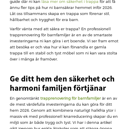
guide där ni kan
läsa mer om säkerhet i trappa
för att få
ännu fler tips på hur ni barnsäkrar hemmet inför 2026.
Låt oss tillsammans skapa en trappa som förenar stil,
hållbarhet och trygghet för era barn.
Varför vänta med att säkra er trappa? En professionell
trapprenovering för barnfamiljer är en av de smartaste
investeringarna ni kan göra i ert boende. Vi ser fram emot
att besöka er och visa hur vi kan förvandla er gamla
trappa till en stabil och tyst möbel som ni kan vara stolta
över i många år framöver.
Ge ditt hem den säkerhet och
harmoni familjen förtjänar
En genomtänkt
trapprenovering för barnfamiljer
är en av
de mest värdefulla investeringarna du kan göra för ditt
hem 2026. Genom att kombinera naturligt halkfria ytor i
massiv ek med professionell knarreducering skapar du en
miljö som är både trygg och tyst. Vi har i denna artikel
gått igenom hur enkla åtgärder som att stänga öppna