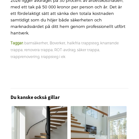
2026 ligger avdraget på 30 procent av arbetskostnaden,
med ett tak på 50 000 kronor per person och år. Det är
ett fördelaktigt sätt att sänka den totala kostnaden
samtidigt som du höjer både säkerheten och
marknadsvärdet på ditt hem genom professionellt utfört
hantverk.
Taggar:
barnsäkerhet
,
Boverket
,
halkfria trappsteg
,
knarrande
trappa
,
renovera trappa
,
ROT-avdrag
,
säker trappa
,
trapprenovering
,
trappsteg i ek
Du kanske också gillar