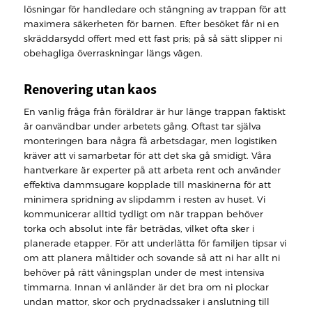
lösningar för handledare och stängning av trappan för att
maximera säkerheten för barnen. Efter besöket får ni en
skräddarsydd offert med ett fast pris; på så sätt slipper ni
obehagliga överraskningar längs vägen.
Renovering utan kaos
En vanlig fråga från föräldrar är hur länge trappan faktiskt
är oanvändbar under arbetets gång. Oftast tar själva
monteringen bara några få arbetsdagar, men logistiken
kräver att vi samarbetar för att det ska gå smidigt. Våra
hantverkare är experter på att arbeta rent och använder
effektiva dammsugare kopplade till maskinerna för att
minimera spridning av slipdamm i resten av huset. Vi
kommunicerar alltid tydligt om när trappan behöver
torka och absolut inte får beträdas, vilket ofta sker i
planerade etapper. För att underlätta för familjen tipsar vi
om att planera måltider och sovande så att ni har allt ni
behöver på rätt våningsplan under de mest intensiva
timmarna. Innan vi anländer är det bra om ni plockar
undan mattor, skor och prydnadssaker i anslutning till