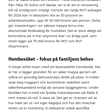
från Täby till Solna och Nacka, ser vi till att er renovering
blir så smidig som möjligt. Genom att nyttja ROT-avdraget
för 2026 kan ni dessutom dra av 30 procent av
arbetskostnaden, upp till 50 000 kronor per person. Detta
gör investeringen i en säkrare trappa ännu mer
ekonomiskt fördelaktig för hushållet. Det är dock viktigt att
kontrollera att ni har utrymme kvar i er årliga pott, som
totalt ligger på 75 000 kronor för ROT och RUT
tillsammans.
Hembesöket – fokus på familjens behov
Vi börjar alltid resan med ett kostnadsfritt hembesök. Det
är här vi lägger grunden för en säker trappa genom att
utföra en grundlig behovsanalys direkt på plats. Vi mäter
varje steg noggrant och kontrollerar stabilitet samt
säkerhetsavstånd enligt de senaste byggreglerna. Under
besöket har vi med oss fysiska materialprover på både 8
mm massiv ek och 3-stavs ek. Det ger er chansen att se
hur träet ser ut i ert eget dagsljus och hur det matchar
resten av er inredning. Vi diskuterar också specifika