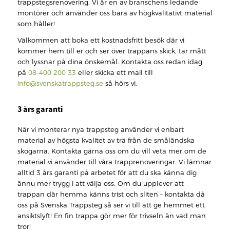
trappstegsrenovering. Vi är en av branschens ledande
montörer och använder oss bara av högkvalitativt material
som håller!
Välkommen att boka ett kostnadsfritt besök där vi
kommer hem till er och ser över trappans skick, tar mått
och lyssnar på dina önskemål. Kontakta oss redan idag
på
08-400 200 33
eller skicka ett mail till
info@svenskatrappsteg.se
så hörs vi.
3 års garanti
När vi monterar nya trappsteg använder vi enbart
material av högsta kvalitet av trä från de småländska
skogarna. Kontakta gärna oss om du vill veta mer om de
material vi använder till våra trapprenoveringar. Vi lämnar
alltid 3 års garanti på arbetet för att du ska känna dig
ännu mer trygg i att välja oss. Om du upplever att
trappan där hemma känns trist och sliten – kontakta då
oss på Svenska Trappsteg så ser vi till att ge hemmet ett
ansiktslyft! En fin trappa gör mer för trivseln än vad man
tror!