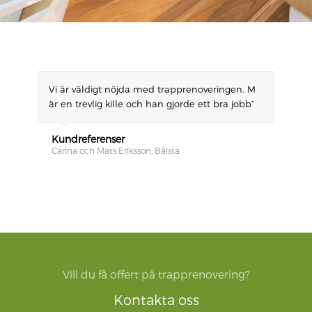
Vi är väldigt nöjda med trapprenoveringen. M
”Tack, vi är jättenöjda med resultatet och er
är en trevlig kille och han gjorde ett bra jobb”
pålitlighet och ’trevlighet”
Kundreferenser
Kundreferenser
Carina och Mats Eriksson, Bålsta
Maria Westman-Clement, Sigtuna
Vill du få offert på trapprenovering?
Kontakta oss