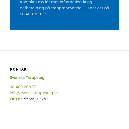
Kontakta oss för mer information kring
delbetalning på trapprenovering. Du når oss på
08-400 200 33
KONTAKT
Svenska Trappsteg
08-400 200 33
info@svenskatrappsteg.se
Org nr:
556590-3753