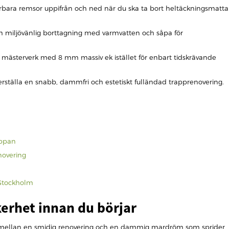
erbara remsor uppifrån och ned när du ska ta bort heltäckningsmatta
åsom miljövänlig borttagning med varmvatten och såpa för
igt mästerverk med 8 mm massiv ek istället för enbart tidskrävande
äkerställa en snabb, dammfri och estetiskt fulländad trapprenovering.
appan
novering
 Stockholm
kerhet innan du börjar
en mellan en smidig renovering och en dammig mardröm som sprider