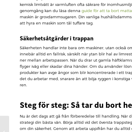
kemisk limtvätt är varmluften ofta säkrare för inomhusmiljö
genomgång kan du läsa denna
guide för att ta bort matt
maskin är grovdammsugaren. Din vanliga hushållsdammsu
att hyra en maskin som tål tuffare tag.
Säkerhetsåtgärder i trappan
Säkerheten handlar inte bara om maskiner, utan också om 
innebär alltid en fallrisk, särskilt när ytan blir hal av limre
ner mellan arbetspassen. När du drar ut gamla häftklamra
flyger iväg eller skadar dina händer. Om du använder lös
produkter kan avge ångor som blir koncentrerade i ett tra
det du arbetar med, snarare än att böja ryggen i konstiga v
ren.
Steg för steg: Så tar du bort 
Nu är det dags att gå från förberedelse till handling. När 
strategi din bästa vän. Börja alltid vid det översta trappst
Förnya hallen med
om din säkerhet. Genom att arbeta uppifrån har du alltid en
trapprenovering: