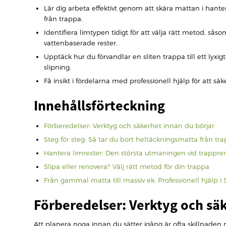
Lär dig arbeta effektivt genom att skära mattan i hant
från trappa.
Identifiera limtypen tidigt för att välja rätt metod, s
vattenbaserade rester.
Upptäck hur du förvandlar en sliten trappa till ett lyx
slipning.
Få insikt i fördelarna med professionell hjälp för att s
Innehållsförteckning
Förberedelser: Verktyg och säkerhet innan du börjar
Steg för steg: Så tar du bort heltäckningsmatta från tr
Hantera limrester: Den största utmaningen vid trappre
Slipa eller renovera? Välj rätt metod för din trappa
Från gammal matta till massiv ek: Professionell hjälp i
Förberedelser: Verktyg och sä
Att planera noga innan du sätter igång är ofta skillnad