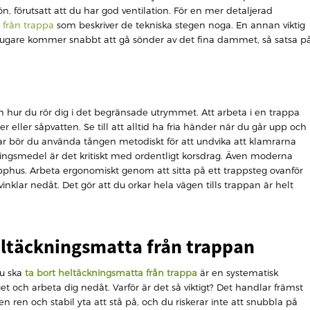
n, förutsatt att du har god ventilation. För en mer detaljerad
a från trappa
som beskriver de tekniska stegen noga. En annan viktig
gare kommer snabbt att gå sönder av det fina dammet, så satsa p
hur du rör dig i det begränsade utrymmet. Att arbeta i en trappa
ster eller såpvatten. Se till att alltid ha fria händer när du går upp och
r bör du använda tången metodiskt för att undvika att klamrarna
ningsmedel är det kritiskt med ordentligt korsdrag. Även moderna
pphus. Arbeta ergonomiskt genom att sitta på ett trappsteg ovanför
inklar nedåt. Det gör att du orkar hela vägen tills trappan är helt
heltäckningsmatta från trappan
du ska
ta bort heltäckningsmatta från trappa
är en systematisk
eget och arbeta dig nedåt. Varför är det så viktigt? Det handlar främst
 ren och stabil yta att stå på, och du riskerar inte att snubbla på