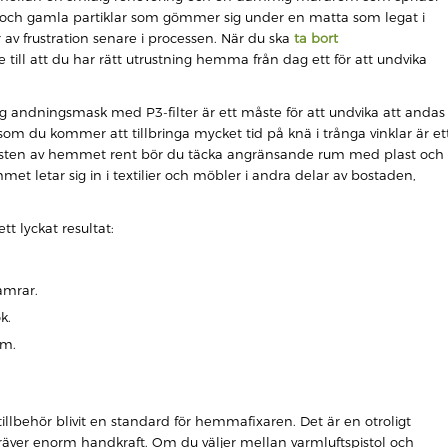
 och gamla partiklar som gömmer sig under en matta som legat i
av frustration senare i processen. När du ska
ta bort
 till att du har rätt utrustning hemma från dag ett för att undvika
 andningsmask med P3-filter är ett måste för att undvika att andas
om du kommer att tillbringa mycket tid på knä i trånga vinklar är et
 resten av hemmet rent bör du täcka angränsande rum med plast och
et letar sig in i textilier och möbler i andra delar av bostaden,
t lyckat resultat:
lamrar.
k.
im.
lbehör blivit en standard för hemmafixaren. Det är en otroligt
s kräver enorm handkraft. Om du väljer mellan varmluftspistol och