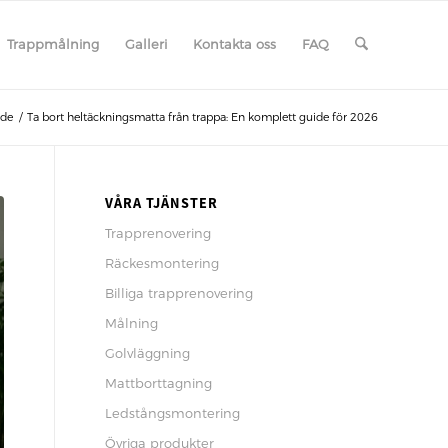
Trappmålning
Galleri
Kontakta oss
FAQ
ade
/
Ta bort heltäckningsmatta från trappa: En komplett guide för 2026
VÅRA TJÄNSTER
Trapprenovering
Räckesmontering
Billiga trapprenovering
Målning
Golvläggning
Mattborttagning
Ledstångsmontering
Övriga produkter