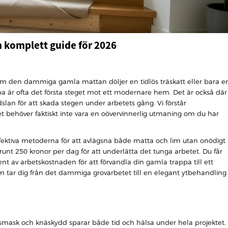
n komplett guide för 2026
 om den dammiga gamla mattan döljer en tidlös träskatt eller bara e
a är ofta det första steget mot ett modernare hem. Det är också där
ädslan för att skada stegen under arbetets gång. Vi förstår
t behöver faktiskt inte vara en oövervinnerlig utmaning om du har
ffektiva metoderna för att avlägsna både matta och lim utan onödigt
runt 250 kronor per dag för att underlätta det tunga arbetet. Du får
nt av arbetskostnaden för att förvandla din gamla trappa till ett
m tar dig från det dammiga grovarbetet till en elegant ytbehandling
mask och knäskydd sparar både tid och hälsa under hela projektet.