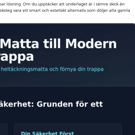
lbar lösning. Om du upptäcker att underlaget är i sämre skick än
steg vara ett smart och estetiskt alternativ som döljer alla gamla