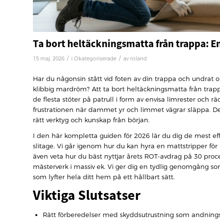
Ta bort heltäckningsmatta från trappa: E
/
/
15 maj, 2026
i
Okategoriserade
av
roland
Har du någonsin stått vid foten av din trappa och undrat
klibbig mardröm? Att ta bort heltäckningsmatta från trapp
de flesta stöter på patrull i form av envisa limrester och r
frustrationen när dammet yr och limmet vägrar släppa. De
rätt verktyg och kunskap från början.
I den här kompletta guiden för 2026 lär du dig de mest e
slitage. Vi går igenom hur du kan hyra en mattstripper för 
även veta hur du bäst nyttjar årets ROT-avdrag på 30 proce
mästerverk i massiv ek. Vi ger dig en tydlig genomgång so
som lyfter hela ditt hem på ett hållbart sätt.
Viktiga Slutsatser
Rätt förberedelser med skyddsutrustning som andnings