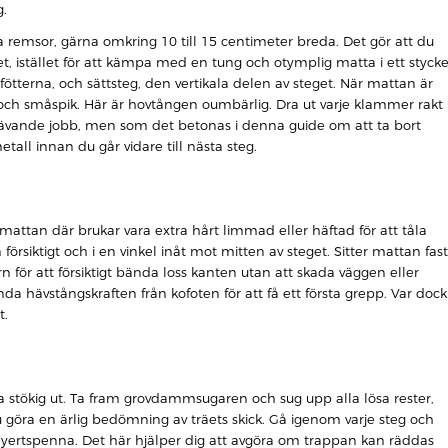
g.
a remsor, gärna omkring 10 till 15 centimeter breda. Det gör att du
t, istället för att kämpa med en tung och otymplig matta i ett stycke
ötterna, och sättsteg, den vertikala delen av steget. När mattan är
ch småspik. Här är hovtången oumbärlig. Dra ut varje klammer rakt
krävande jobb, men som det betonas i denna guide om att ta bort
etall innan du går vidare till nästa steg.
tan där brukar vara extra hårt limmad eller häftad för att tåla
n försiktigt och i en vinkel inåt mot mitten av steget. Sitter mattan fast
n för att försiktigt bända loss kanten utan att skada väggen eller
a hävstångskraften från kofoten för att få ett första grepp. Var dock
t.
 stökig ut. Ta fram grovdammsugaren och sug upp alla lösa rester,
göra en ärlig bedömning av träets skick. Gå igenom varje steg och
lyertspenna. Det här hjälper dig att avgöra om trappan kan räddas