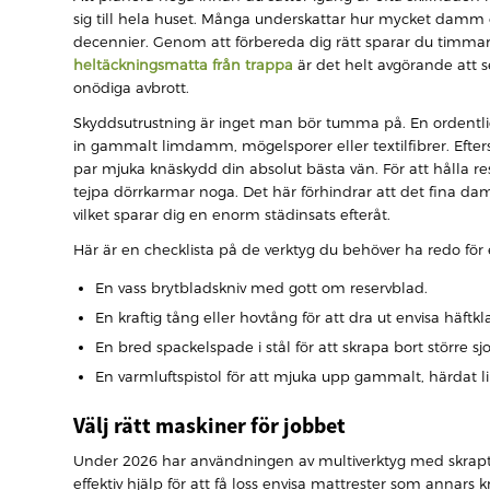
sig till hela huset. Många underskattar hur mycket damm
decennier. Genom att förbereda dig rätt sparar du timmar 
heltäckningsmatta från trappa
är det helt avgörande att se
onödiga avbrott.
Skyddsutrustning är inget man bör tumma på. En ordentlig
in gammalt limdamm, mögelsporer eller textilfibrer. Efters
par mjuka knäskydd din absolut bästa vän. För att hålla
tejpa dörrkarmar noga. Det här förhindrar att det fina damm
vilket sparar dig en enorm städinsats efteråt.
Här är en checklista på de verktyg du behöver ha redo för et
En vass brytbladskniv med gott om reservblad.
En kraftig tång eller hovtång för att dra ut envisa häftk
En bred spackelspade i stål för att skrapa bort större sjo
En varmluftspistol för att mjuka upp gammalt, härdat l
Välj rätt maskiner för jobbet
Under 2026 har användningen av multiverktyg med skraptil
effektiv hjälp för att få loss envisa mattrester som annar