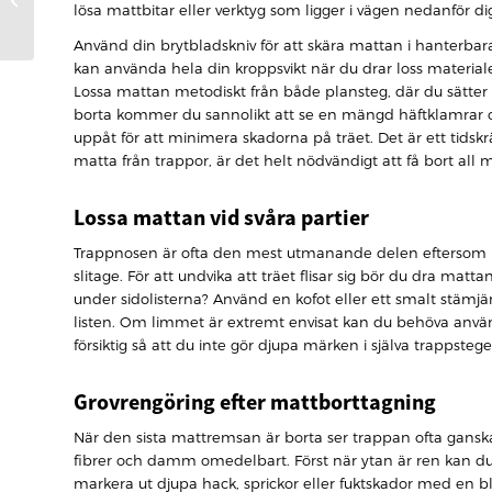
lösa mattbitar eller verktyg som ligger i vägen nedanför di
Skapa ett
välkomnande hem
Använd din brytbladskniv för att skära mattan i hanterbar
2026
kan använda hela din kroppsvikt när du drar loss materiale
Lossa mattan metodiskt från både plansteg, där du sätter f
borta kommer du sannolikt att se en mängd häftklamrar o
uppåt för att minimera skadorna på träet. Det är ett tids
matta från trappor, är det helt nödvändigt att få bort all m
Lossa mattan vid svåra partier
Trappnosen är ofta den mest utmanande delen eftersom mat
slitage. För att undvika att träet flisar sig bör du dra matta
under sidolisterna? Använd en kofot eller ett smalt stämjär
listen. Om limmet är extremt envisat kan du behöva använd
försiktig så att du inte gör djupa märken i själva trappstege
Grovrengöring efter mattborttagning
När den sista mattremsan är borta ser trappan ofta ganska
fibrer och damm omedelbart. Först när ytan är ren kan du 
markera ut djupa hack, sprickor eller fuktskador med en b