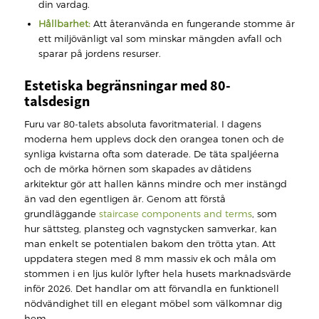
din vardag.
Hållbarhet:
Att återanvända en fungerande stomme är
ett miljövänligt val som minskar mängden avfall och
sparar på jordens resurser.
Estetiska begränsningar med 80-
talsdesign
Furu var 80-talets absoluta favoritmaterial. I dagens
moderna hem upplevs dock den orangea tonen och de
synliga kvistarna ofta som daterade. De täta spaljéerna
och de mörka hörnen som skapades av dåtidens
arkitektur gör att hallen känns mindre och mer instängd
än vad den egentligen är. Genom att förstå
grundläggande
staircase components and terms
, som
hur sättsteg, plansteg och vagnstycken samverkar, kan
man enkelt se potentialen bakom den trötta ytan. Att
uppdatera stegen med 8 mm massiv ek och måla om
stommen i en ljus kulör lyfter hela husets marknadsvärde
inför 2026. Det handlar om att förvandla en funktionell
nödvändighet till en elegant möbel som välkomnar dig
hem.