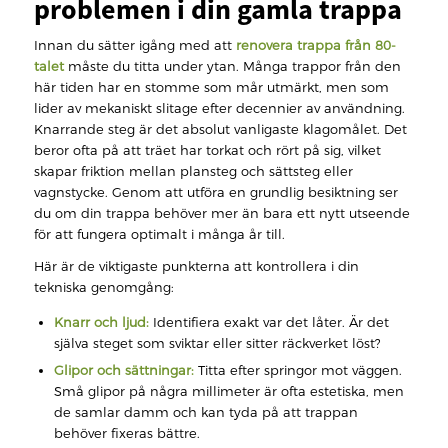
problemen i din gamla trappa
Innan du sätter igång med att
renovera trappa från 80-
talet
måste du titta under ytan. Många trappor från den
här tiden har en stomme som mår utmärkt, men som
lider av mekaniskt slitage efter decennier av användning.
Knarrande steg är det absolut vanligaste klagomålet. Det
beror ofta på att träet har torkat och rört på sig, vilket
skapar friktion mellan plansteg och sättsteg eller
vagnstycke. Genom att utföra en grundlig besiktning ser
du om din trappa behöver mer än bara ett nytt utseende
för att fungera optimalt i många år till.
Här är de viktigaste punkterna att kontrollera i din
tekniska genomgång:
Knarr och ljud:
Identifiera exakt var det låter. Är det
själva steget som sviktar eller sitter räckverket löst?
Glipor och sättningar:
Titta efter springor mot väggen.
Små glipor på några millimeter är ofta estetiska, men
de samlar damm och kan tyda på att trappan
behöver fixeras bättre.