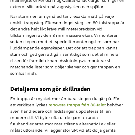
målningstekniker och högkvalitativa lackfärger som ger en
extremt slitstark yta på vagnstycken och spjälor.
När stommen är nymålad tar vi exakta mått på varje
enskilt trappsteg. Eftersom inget steg i en 80-talstrappa är
det andra helt likt krävs millimeterprecision vid
tillskärningen av den 8 mm massiva eken. Vi monterar
sedan stegen med ett speciellt monteringslim som har
ljuddämpande egenskaper. Det gör att trappan känns
stum och gedigen att gå i, samtidigt som det eliminerar
risken för framtida knarr. Avslutningsvis monterar vi
matchande lister som döljer skarvar och ger trappan en
sömlös finish.
Detaljerna som gör skillnaden
En trappa är mycket mer än bara stegen du går på. För
att verkligen lyckas
renovera trappa från 80-talet
behöver
även handledare och ledstänger uppdateras till en
modern stil. Vi byter ofta ut de gamla, runda
furuhandledarna mot mer stilrena alternativ i ek eller
målat utförande. Vi lägger stor vikt vid att dölja gamla