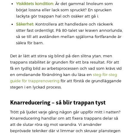
Ytskiktets kondition:
Är det gammal linoleum som
börjat lossna eller lack som spruckit? En sprucken
lackyta gör trappan hal och osäker att gå i.
Säkerhet:
Kontrollera att handledare och räckverk
sitter fast ordentligt. På 80-talet var kraven annorlunda,
så se till att avstånden mellan spjälorna fortfarande är
säkra för barn.
Det är lätt att stirra sig blind på den slitna ytan, men
trappans stabilitet är grunden för ett bra resultat. För att
få en tydlig bild av arbetsprocessen och vad som krävs vid
en omdanande förändring kan du läsa en
steg-för-steg
guide för trapprenovering
för att förstå de grundläggande
stegen i en lyckad process.
Knarreducering – så blir trappan tyst
Trött på ljudet varje gång någon går uppför mitt i natten?
Knarreducering handlar om att fixera trappans delar så
att de slutar röra sig mot varandra. Vi använder
beprövade tekniker där vi limmar och skruvar planstegen