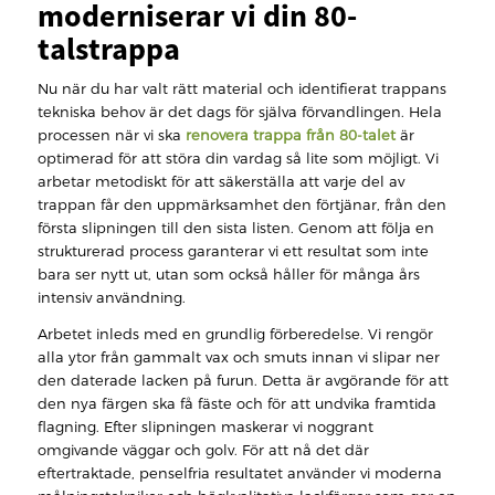
moderniserar vi din 80-
talstrappa
Nu när du har valt rätt material och identifierat trappans
tekniska behov är det dags för själva förvandlingen. Hela
processen när vi ska
renovera trappa från 80-talet
är
optimerad för att störa din vardag så lite som möjligt. Vi
arbetar metodiskt för att säkerställa att varje del av
trappan får den uppmärksamhet den förtjänar, från den
första slipningen till den sista listen. Genom att följa en
strukturerad process garanterar vi ett resultat som inte
bara ser nytt ut, utan som också håller för många års
intensiv användning.
Arbetet inleds med en grundlig förberedelse. Vi rengör
alla ytor från gammalt vax och smuts innan vi slipar ner
den daterade lacken på furun. Detta är avgörande för att
den nya färgen ska få fäste och för att undvika framtida
flagning. Efter slipningen maskerar vi noggrant
omgivande väggar och golv. För att nå det där
eftertraktade, penselfria resultatet använder vi moderna