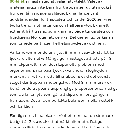
80-talet
är nästa steg att välja rätt ytskikt. Valet av
material avgör inte bara hur trappan ser ut, utan också
hur den tål vardagens slitage. Ek har länge varit
guldstandarden för trappsteg, och under 2026 ser vi en
tydlig trend mot naturliga och hållbara ytor. Ek är ett
extremt hårt träslag som klarar av både tunga steg och
husdjurens klor utan att ge vika. Det ger en tidlös känsla
som omedelbart höjer helhetsintrycket av ditt hem.
Varför rekommenderar vi just 8 mm massiv ek istället för
tjockare alternativ? Många gör misstaget att titta på 18
mm ekparkett, men det skapar ofta problem med
ergonomin. En så pass tjock skiva ändrar steghöjden
markant, vilket kan leda till snubbelrisk vid det översta
steget där trappan möter golvet. Med 8 mm massiv ek
behåller du trappans ursprungliga proportioner samtidigt
som du får en yta som går att slipa om flera gånger i
framtiden. Det är den perfekta balansen mellan estetik
och funktion.
För dig som vill ha ekens skönhet men har en stramare
budget är 3-stavs ek ett utmärkt alternativ. Det ger
samma slitstyrka som massiv ek men till ett lägre pris.