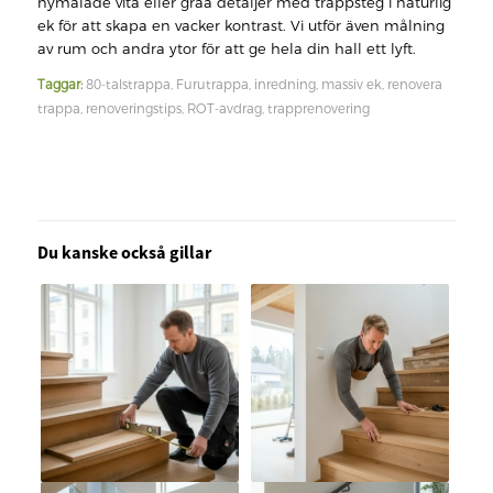
nymålade vita eller gråa detaljer med trappsteg i naturlig
ek för att skapa en vacker kontrast. Vi utför även målning
av rum och andra ytor för att ge hela din hall ett lyft.
Taggar:
80-talstrappa
,
Furutrappa
,
inredning
,
massiv ek
,
renovera
trappa
,
renoveringstips
,
ROT-avdrag
,
trapprenovering
Du kanske också gillar