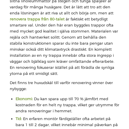
slitna linoleummattor på stegen och tunga spaljéer är
vardag för många husägare. Det är lätt att tro att den
enda lösningen är att riva ut allt och börja om, men att
renovera trappa från 80-talet
är faktiskt ett betydligt
smartare val. Under den här eran byggdes trappor ofta
med mycket god kvalitet i själva stommen. Materialen var
rejäla och hantverket solitt. Genom att behålla den
stabila konstruktionen sparar du inte bara pengar utan
minskar också ditt klimatavtryck drastiskt. En komplett
installation av en ny trappa innebär ofta stora ingrepp i
väggar och bjälklag som kräver omfattande efterarbete.
En renovering fokuserar istället på att förädla de synliga
ytorna på ett smidigt sätt.
Det finns tre huvudskäl till varför renovering vinner över
nybygge:
Ekonomi:
Du kan spara upp till 70 % jämfört med
kostnaden för en helt ny trappa, vilket ger utrymme för
andra renoveringar i hemmet.
Tid:
En erfaren montör färdigställer ofta arbetet på
bara 1 till 2 dagar, vilket innebär minimal påverkan på