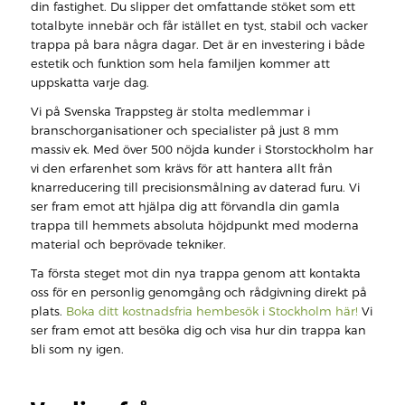
din fastighet. Du slipper det omfattande stöket som ett
totalbyte innebär och får istället en tyst, stabil och vacker
trappa på bara några dagar. Det är en investering i både
estetik och funktion som hela familjen kommer att
uppskatta varje dag.
Vi på Svenska Trappsteg är stolta medlemmar i
branschorganisationer och specialister på just 8 mm
massiv ek. Med över 500 nöjda kunder i Storstockholm har
vi den erfarenhet som krävs för att hantera allt från
knarreducering till precisionsmålning av daterad furu. Vi
ser fram emot att hjälpa dig att förvandla din gamla
trappa till hemmets absoluta höjdpunkt med moderna
material och beprövade tekniker.
Ta första steget mot din nya trappa genom att kontakta
oss för en personlig genomgång och rådgivning direkt på
plats.
Boka ditt kostnadsfria hembesök i Stockholm här!
Vi
ser fram emot att besöka dig och visa hur din trappa kan
bli som ny igen.