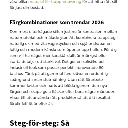
våra olika
material för trapprenovering
för att hitta rätt stil
för just din bostad.
Färgkombinationer som trendar 2026
Den mest efterfrågade stilen just nu är kontrasten mellan
naturmaterial och målade ytor. Att kombinera trappsteg i
naturlig ek med vita vagnstycken och spjälor skapar en
luftig och modern känsla som öppnar upp hallen. För dig
som vill ha något mer karaktärsfullt är mörkgrå eller
svarta detaljer ett starkt val. Det ger en sofistikerad,
industriell look som passar perfekt i renoverade 80-
talshus. Tänk på att gammal furu kräver en ordentlig
spärrgrund innan slutmålning. Utan rätt förarbete
kommer kvistar och harts att blöda igenom den nya
färgen och skapa gula fläckar efter bara några månader.
Vi ser till att använda rätt produkter så att ditt resultat
förblir felfritt år efter år.
Steg-för-steg: Så