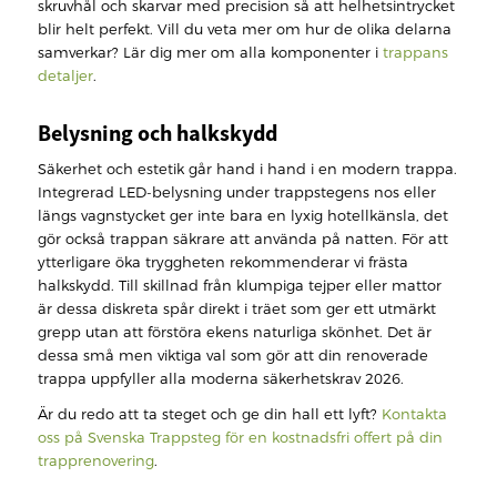
skruvhål och skarvar med precision så att helhetsintrycket
blir helt perfekt. Vill du veta mer om hur de olika delarna
samverkar? Lär dig mer om alla komponenter i
trappans
detaljer
.
Belysning och halkskydd
Säkerhet och estetik går hand i hand i en modern trappa.
Integrerad LED-belysning under trappstegens nos eller
längs vagnstycket ger inte bara en lyxig hotellkänsla, det
gör också trappan säkrare att använda på natten. För att
ytterligare öka tryggheten rekommenderar vi frästa
halkskydd. Till skillnad från klumpiga tejper eller mattor
är dessa diskreta spår direkt i träet som ger ett utmärkt
grepp utan att förstöra ekens naturliga skönhet. Det är
dessa små men viktiga val som gör att din renoverade
trappa uppfyller alla moderna säkerhetskrav 2026.
Är du redo att ta steget och ge din hall ett lyft?
Kontakta
oss på Svenska Trappsteg för en kostnadsfri offert på din
trapprenovering
.