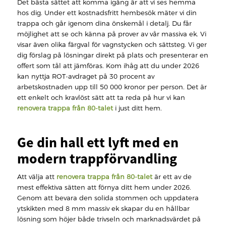
Det bästa sättet att komma igång är att vi ses hemma
hos dig. Under ett kostnadsfritt hembesök mäter vi din
trappa och går igenom dina önskemål i detalj. Du får
möjlighet att se och känna på prover av vår massiva ek. Vi
visar även olika färgval för vagnstycken och sättsteg. Vi ger
dig förslag på lösningar direkt på plats och presenterar en
offert som tål att jämföras. Kom ihåg att du under 2026
kan nyttja ROT-avdraget på 30 procent av
arbetskostnaden upp till 50 000 kronor per person. Det är
ett enkelt och kravlöst sätt att ta reda på hur vi kan
renovera trappa från 80-talet
i just ditt hem.
Ge din hall ett lyft med en
modern trappförvandling
Att välja att
renovera trappa från 80-talet
är ett av de
mest effektiva sätten att förnya ditt hem under 2026.
Genom att bevara den solida stommen och uppdatera
ytskikten med 8 mm massiv ek skapar du en hållbar
lösning som höjer både trivseln och marknadsvärdet på