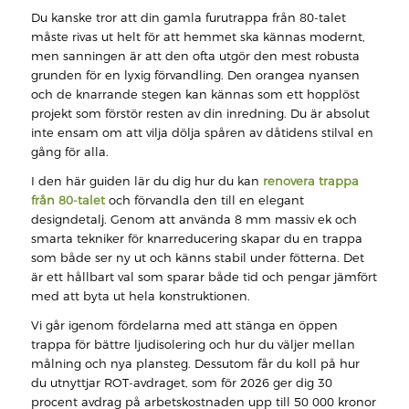
Du kanske tror att din gamla furutrappa från 80-talet
måste rivas ut helt för att hemmet ska kännas modernt,
men sanningen är att den ofta utgör den mest robusta
grunden för en lyxig förvandling. Den orangea nyansen
och de knarrande stegen kan kännas som ett hopplöst
projekt som förstör resten av din inredning. Du är absolut
inte ensam om att vilja dölja spåren av dåtidens stilval en
gång för alla.
I den här guiden lär du dig hur du kan
renovera trappa
från 80-talet
och förvandla den till en elegant
designdetalj. Genom att använda 8 mm massiv ek och
smarta tekniker för knarreducering skapar du en trappa
som både ser ny ut och känns stabil under fötterna. Det
är ett hållbart val som sparar både tid och pengar jämfört
med att byta ut hela konstruktionen.
Vi går igenom fördelarna med att stänga en öppen
trappa för bättre ljudisolering och hur du väljer mellan
målning och nya plansteg. Dessutom får du koll på hur
du utnyttjar ROT-avdraget, som för 2026 ger dig 30
procent avdrag på arbetskostnaden upp till 50 000 kronor