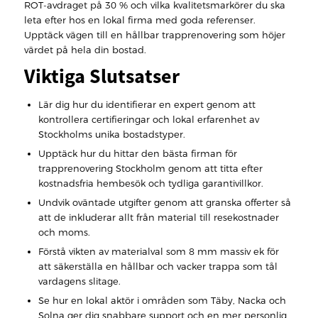
ROT-avdraget på 30 % och vilka kvalitetsmarkörer du ska
leta efter hos en lokal firma med goda referenser.
Upptäck vägen till en hållbar trapprenovering som höjer
värdet på hela din bostad.
Viktiga Slutsatser
Lär dig hur du identifierar en expert genom att
kontrollera certifieringar och lokal erfarenhet av
Stockholms unika bostadstyper.
Upptäck hur du hittar den bästa firman för
trapprenovering Stockholm genom att titta efter
kostnadsfria hembesök och tydliga garantivillkor.
Undvik oväntade utgifter genom att granska offerter så
att de inkluderar allt från material till resekostnader
och moms.
Förstå vikten av materialval som 8 mm massiv ek för
att säkerställa en hållbar och vacker trappa som tål
vardagens slitage.
Se hur en lokal aktör i områden som Täby, Nacka och
Solna ger dig snabbare support och en mer personlig