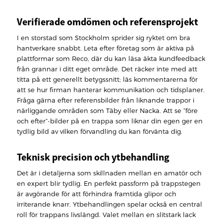
Verifierade omdömen och referensprojekt
I en storstad som Stockholm sprider sig ryktet om bra
hantverkare snabbt. Leta efter företag som är aktiva på
plattformar som Reco, där du kan läsa äkta kundfeedback
från grannar i ditt eget område. Det räcker inte med att
titta på ett generellt betygssnitt; läs kommentarerna för
att se hur firman hanterar kommunikation och tidsplaner.
Fråga gärna efter referensbilder från liknande trappor i
närliggande områden som Täby eller Nacka. Att se ”före
och efter”-bilder på en trappa som liknar din egen ger en
tydlig bild av vilken förvandling du kan förvänta dig.
Teknisk precision och ytbehandling
Det är i detaljerna som skillnaden mellan en amatör och
en expert blir tydlig. En perfekt passform på trappstegen
är avgörande för att förhindra framtida glipor och
irriterande knarr. Ytbehandlingen spelar också en central
roll för trappans livslängd. Valet mellan en slitstark lack