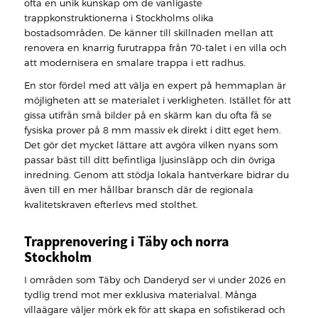
ofta en unik kunskap om de vanligaste
trappkonstruktionerna i Stockholms olika
bostadsområden. De känner till skillnaden mellan att
renovera en knarrig furutrappa från 70-talet i en villa och
att modernisera en smalare trappa i ett radhus.
En stor fördel med att välja en expert på hemmaplan är
möjligheten att se materialet i verkligheten. Istället för att
gissa utifrån små bilder på en skärm kan du ofta få se
fysiska prover på 8 mm massiv ek direkt i ditt eget hem.
Det gör det mycket lättare att avgöra vilken nyans som
passar bäst till ditt befintliga ljusinsläpp och din övriga
inredning. Genom att stödja lokala hantverkare bidrar du
även till en mer hållbar bransch där de regionala
kvalitetskraven efterlevs med stolthet.
Trapprenovering i Täby och norra
Stockholm
I områden som Täby och Danderyd ser vi under 2026 en
tydlig trend mot mer exklusiva materialval. Många
villaägare väljer mörk ek för att skapa en sofistikerad och