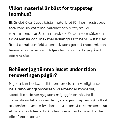
Vilket material är bäst för trappsteg
inomhus?
Ek är det överlägset bästa materialet för inomhustrappor
tack vare sin extrema hårdhet och slitstyrka. Vi
rekommenderar 8 mm massiv ek för den som söker en
tidlös känsla och maximal livslängd i sitt hem. 3-stavs ek
är ett annat utmärkt alternativ som ger ett modernt och
levande mönster som döljer damm och slitage på ett
effektivt sätt.
Behöver jag tömma huset under tiden
renoveringen pågår?
Nej, du kan bo kvar i ditt hem precis som vanligt under
hela renoveringsprocessen. Vi använder moderna,
specialiserade verktyg som möjliggör en nästintill
dammfri installation av de nya stegen. Trappan går oftast
att använda under kvällarna, även om vi rekommenderar
att man undviker att gå i den precis när limmet härdar
eller färgen torkar.