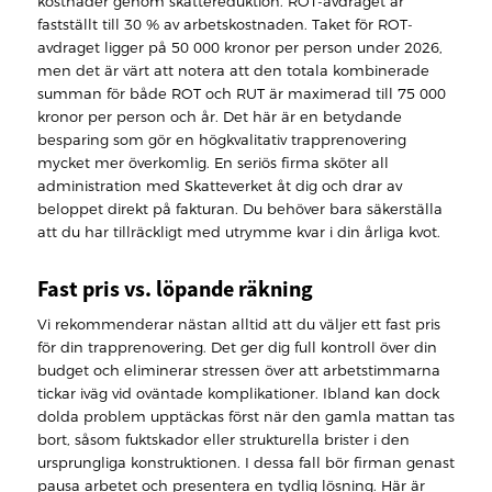
kostnader genom skattereduktion. ROT-avdraget är
fastställt till 30 % av arbetskostnaden. Taket för ROT-
avdraget ligger på 50 000 kronor per person under 2026,
men det är värt att notera att den totala kombinerade
summan för både ROT och RUT är maximerad till 75 000
kronor per person och år. Det här är en betydande
besparing som gör en högkvalitativ trapprenovering
mycket mer överkomlig. En seriös firma sköter all
administration med Skatteverket åt dig och drar av
beloppet direkt på fakturan. Du behöver bara säkerställa
att du har tillräckligt med utrymme kvar i din årliga kvot.
Fast pris vs. löpande räkning
Vi rekommenderar nästan alltid att du väljer ett fast pris
för din trapprenovering. Det ger dig full kontroll över din
budget och eliminerar stressen över att arbetstimmarna
tickar iväg vid oväntade komplikationer. Ibland kan dock
dolda problem upptäckas först när den gamla mattan tas
bort, såsom fuktskador eller strukturella brister i den
ursprungliga konstruktionen. I dessa fall bör firman genast
pausa arbetet och presentera en tydlig lösning. Här är