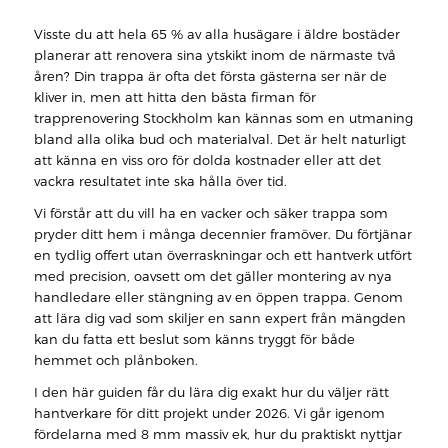
Visste du att hela 65 % av alla husägare i äldre bostäder
planerar att renovera sina ytskikt inom de närmaste två
åren? Din trappa är ofta det första gästerna ser när de
kliver in, men att hitta den bästa firman för
trapprenovering Stockholm kan kännas som en utmaning
bland alla olika bud och materialval. Det är helt naturligt
att känna en viss oro för dolda kostnader eller att det
vackra resultatet inte ska hålla över tid.
Vi förstår att du vill ha en vacker och säker trappa som
pryder ditt hem i många decennier framöver. Du förtjänar
en tydlig offert utan överraskningar och ett hantverk utfört
med precision, oavsett om det gäller montering av nya
handledare eller stängning av en öppen trappa. Genom
att lära dig vad som skiljer en sann expert från mängden
kan du fatta ett beslut som känns tryggt för både
hemmet och plånboken.
I den här guiden får du lära dig exakt hur du väljer rätt
hantverkare för ditt projekt under 2026. Vi går igenom
fördelarna med 8 mm massiv ek, hur du praktiskt nyttjar