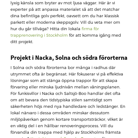
lyxig känsla som bryter av mot ljusa väggar. Här är vi
experter på att anpassa materialet så att det matchar
dina befintliga golv perfekt, oavsett om du har klassisk
parkett eller moderna skeppsgolv. Vill du veta mer om
hur du går tillväga? Hitta din lokala
firma för
trapprenovering i Stockholm
för att komma igång med
ditt projekt.
Projekt i Nacka, Solna och södra förorterna
I Solna och södra förorterna bor många i radhus där
utrymmet ofta är begränsat. Här fokuserar vi på effektiva
lösningar som att stänga öppna trappor för att skapa
förvaring eller minska ljudnivån mellan våningsplanen.
För funkisvillor i Nacka och Saltsjö-Boo handlar det ofta
om att bevara den tidstypiska stilen samtidigt som
säkerheten höjs med nya handledare och ledstänger. En
lokal närvaro i dessa områden minskar dessutom
miljöpåverkan genom kortare transportsträckor, vilket är
en viktig del i en hållbar renoveringsprocess. Vill du
förvandla din trappa med hjälp av Stockholms främsta