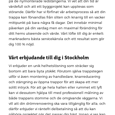
på de nymonterade ledstängerna. Vi vet att din tid är
värdefull och att ett byggprojekt kan upplevas som
störande. Därför har vi förfinat vår arbetsprocess så att din
trappa kan förvandlas från sliten och knarrig till en vacker
mittpunkt på bara några få dagar. Det innebär minimal
påverkan på din vardag men en maximal förändring för
ditt hems utseende och värde. Vårt löfte till dig är enkelt:
marknadens bästa servicekänsla och ett resultat som gör
dig 100 % nöjd.
Vårt erbjudande till dig i Stockholm
Vi erbjuder en unik helhetslösning som sträcker sig
bortom att bara byta ytskikt. Förutom själva trappstegen
utför vi även montering av handledare, knarreducering
och stängning av öppna trappor för att skapa ett mer
solitt intryck. För att ge hela hallen eller rummet ett lyft
kan vi dessutom hjälpa till med professionell målning av
både trappans stomme och de omgivande väggarna. Vi
vill att din drömrenovering ska vara tillgänglig för alla, och
därför erbjuder vi räntefri delbetalning så att du kan
påbörja projektet när det passar dig bäst. Innan vi ses kan