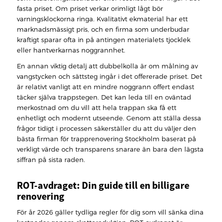
fasta priset. Om priset verkar orimligt lågt bör
varningsklockorna ringa. Kvalitativt ekmaterial har ett
marknadsmässigt pris, och en firma som underbudar
kraftigt sparar ofta in på antingen materialets tjocklek
eller hantverkarnas noggrannhet.
En annan viktig detalj att dubbelkolla är om målning av
vangstycken och sättsteg ingår i det offererade priset. Det
är relativt vanligt att en mindre noggrann offert endast
täcker själva trappstegen. Det kan leda till en oväntad
merkostnad om du vill att hela trappan ska få ett
enhetligt och modernt utseende. Genom att ställa dessa
frågor tidigt i processen säkerställer du att du väljer den
bästa firman för trapprenovering Stockholm baserat på
verkligt värde och transparens snarare än bara den lägsta
siffran på sista raden.
ROT-avdraget: Din guide till en billigare
renovering
För år 2026 gäller tydliga regler för dig som vill sänka dina