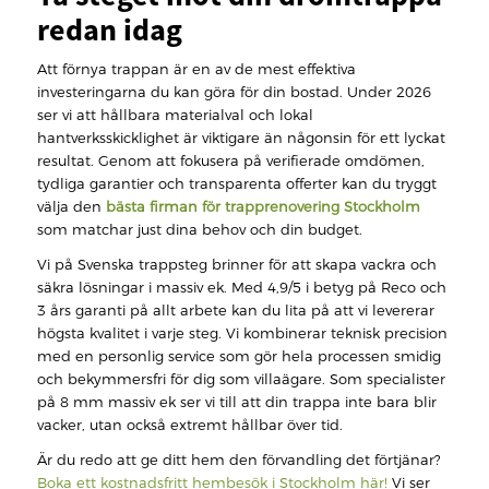
redan idag
Att förnya trappan är en av de mest effektiva
investeringarna du kan göra för din bostad. Under 2026
ser vi att hållbara materialval och lokal
hantverksskicklighet är viktigare än någonsin för ett lyckat
resultat. Genom att fokusera på verifierade omdömen,
tydliga garantier och transparenta offerter kan du tryggt
välja den
bästa firman för trapprenovering Stockholm
som matchar just dina behov och din budget.
Vi på Svenska trappsteg brinner för att skapa vackra och
säkra lösningar i massiv ek. Med 4,9/5 i betyg på Reco och
3 års garanti på allt arbete kan du lita på att vi levererar
högsta kvalitet i varje steg. Vi kombinerar teknisk precision
med en personlig service som gör hela processen smidig
och bekymmersfri för dig som villaägare. Som specialister
på 8 mm massiv ek ser vi till att din trappa inte bara blir
vacker, utan också extremt hållbar över tid.
Är du redo att ge ditt hem den förvandling det förtjänar?
Boka ett kostnadsfritt hembesök i Stockholm här!
Vi ser