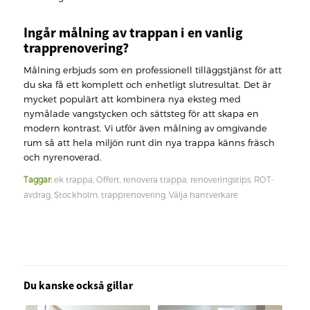
Ingår målning av trappan i en vanlig
trapprenovering?
Målning erbjuds som en professionell tilläggstjänst för att
du ska få ett komplett och enhetligt slutresultat. Det är
mycket populärt att kombinera nya eksteg med
nymålade vangstycken och sättsteg för att skapa en
modern kontrast. Vi utför även målning av omgivande
rum så att hela miljön runt din nya trappa känns fräsch
och nyrenoverad.
Taggar:
ek trappa
,
Offert
,
renovera trappa
,
renoveringstips
,
ROT-
avdrag
,
Stockholm
,
trapprenovering
,
Välja hantverkare
Du kanske också gillar