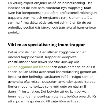
En verklig expert erbjuder också en helhetslösning. Det
innebär att de inte bara monterar nya trappsteg, utan
även har kompetensen att utföra professionell målning av
trappans stomme och omgivande rum. Genom att låta
samma firma sköta både snickeri och måleri får du ett
enhetligt resultat där färgval och trämaterial harmonierar
perfekt.
Vikten av specialisering inom trappor
Det är stor skillnad på en allmän byggfirma och en
nischad trappspecialist. Trappor är komplexa
konstruktioner som kräver specifik kunskap om
Grundläggande om trappor
och deras bärande delar. En
specialist kan utföra avancerad knarreducering genom att
förstärka den befintliga strukturen inifrån, något som en
generalist ofta missar. Dessutom använder specialiserade
firmor moderna verktyg som möjliggör en nästintill
dammfri installation. Det betyder att du kan bo kvar i
hemmet under renoveringen utan att behöva oroa dig för
att slipdamm sprider sig till varje hörn av huset.