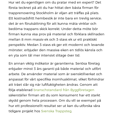
Hur vet du egentligen om du pratar med en expert? Det
första tecknet på att du har hittat den bästa firman för
trapprenovering Stockholm är viljan att träffas på plats.
Ett kostnadsfritt hembesök är inte bara en trevlig service;
det är en förutsättning för att kunna mäta vinklar och
bedöma trappans skick korrekt. Under detta möte bör
firman kunna visa prov på material och förklara skillnaden
mellan 8 mm massiv ek och 3-stavs ek ur ett praktiskt
perspektiv. Medan 3-stavs ek ger ett modernt och levande
mönster, erbjuder den massiva eken en tidlös känsla och
en yta som tål mer intensivt slitage över tid.
En annan viktig indikator är garantierna. Seriösa företag
erbjuder minst 3 års garanti på både material och utfört
arbete. De använder material som är svensktillverkat och
anpassat för vårt specifika inomhusklimat, vilket förhindrar
att träet slår sig när luftfuktigheten ändras. Genom att
följa etablerad
branschstandard från Byggföretagen
säkerställer firman att du som konsument har ett starkt
skydd genom hela processen. Om du vill se exempel på
hur ett professionellt resultat ser ut kan du utforska våra
tidigare projekt hos
Svenska Trappsteg
.