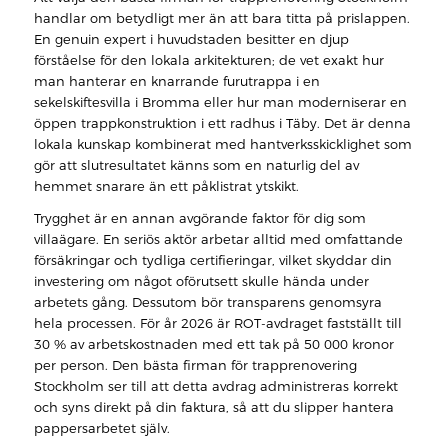
handlar om betydligt mer än att bara titta på prislappen.
En genuin expert i huvudstaden besitter en djup
förståelse för den lokala arkitekturen; de vet exakt hur
man hanterar en knarrande furutrappa i en
sekelskiftesvilla i Bromma eller hur man moderniserar en
öppen trappkonstruktion i ett radhus i Täby. Det är denna
lokala kunskap kombinerat med hantverksskicklighet som
gör att slutresultatet känns som en naturlig del av
hemmet snarare än ett påklistrat ytskikt.
Trygghet är en annan avgörande faktor för dig som
villaägare. En seriös aktör arbetar alltid med omfattande
försäkringar och tydliga certifieringar, vilket skyddar din
investering om något oförutsett skulle hända under
arbetets gång. Dessutom bör transparens genomsyra
hela processen. För år 2026 är ROT-avdraget fastställt till
30 % av arbetskostnaden med ett tak på 50 000 kronor
per person. Den bästa firman för trapprenovering
Stockholm ser till att detta avdrag administreras korrekt
och syns direkt på din faktura, så att du slipper hantera
pappersarbetet själv.