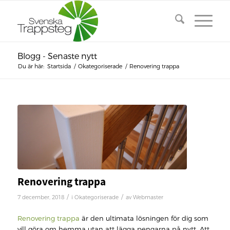
Blogg - Senaste nytt
Du är här:
Startsida
/
Okategoriserade
/
Renovering trappa
Renovering trappa
/
/
7 december, 2018
i
Okategoriserade
av
Webmaster
Renovering trappa
är den ultimata lösningen för dig som
vill göra om hemma utan att lägga pengarna på nytt. Att