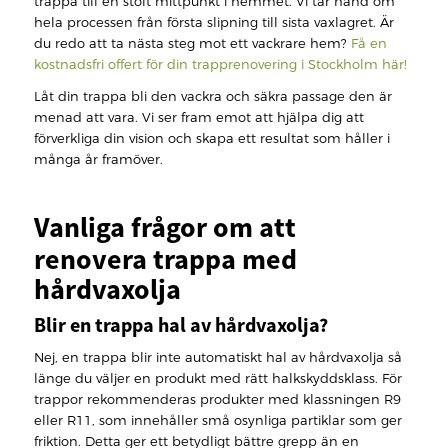
trappa till en stolt mittpunkt i hemmet. Vi tar hand om
hela processen från första slipning till sista vaxlagret. Är
du redo att ta nästa steg mot ett vackrare hem?
Få en
kostnadsfri offert för din trapprenovering i Stockholm här!
Låt din trappa bli den vackra och säkra passage den är
menad att vara. Vi ser fram emot att hjälpa dig att
förverkliga din vision och skapa ett resultat som håller i
många år framöver.
Vanliga frågor om att
renovera trappa med
hårdvaxolja
Blir en trappa hal av hårdvaxolja?
Nej, en trappa blir inte automatiskt hal av hårdvaxolja så
länge du väljer en produkt med rätt halkskyddsklass. För
trappor rekommenderas produkter med klassningen R9
eller R11, som innehåller små osynliga partiklar som ger
friktion. Detta ger ett betydligt bättre grepp än en