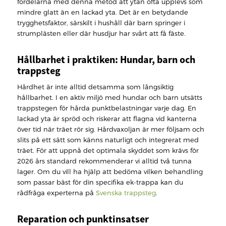
fördelarna med denna metod att ytan ofta upplevs som
mindre glatt än en lackad yta. Det är en betydande
trygghetsfaktor, särskilt i hushåll där barn springer i
strumplästen eller där husdjur har svårt att få fäste.
Hållbarhet i praktiken: Hundar, barn och
trappsteg
Hårdhet är inte alltid detsamma som långsiktig
hållbarhet. I en aktiv miljö med hundar och barn utsätts
trappstegen för hårda punktbelastningar varje dag. En
lackad yta är spröd och riskerar att flagna vid kanterna
över tid när träet rör sig. Hårdvaxoljan är mer följsam och
slits på ett sätt som känns naturligt och integrerat med
träet. För att uppnå det optimala skyddet som krävs för
2026 års standard rekommenderar vi alltid två tunna
lager. Om du vill ha hjälp att bedöma vilken behandling
som passar bäst för din specifika ek-trappa kan du
rådfråga experterna på
Svenska trappsteg
.
Reparation och punktinsatser