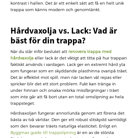
kontrast i hallen. Det är ett enkelt sätt att få en helt unik
trappa som känns modern och genomtänkt.
Hårdvaxolja vs. Lack: Vad är
bäst för din trappa?
När du står inför beslutet att
renovera trappa med
hårdvaxolja
eller lack är det viktigt att titta på hur trappan
faktiskt används i vardagen. Lack ger en extremt hård yta
som fungerar som en skyddande plasthinna ovanpå träet.
Det är effektivt mot spill, men när lacken väl repas eller
spricker blir det ett stort problem. Fukt kan tränga in
under hinnan och orsaka mörka missfärgningar i träet
som inte går att få bort utan en total omslipning av hela
trappsteget.
Hårdvaxoljan fungerar annorlunda genom att förena det
bästa av två världar. Den ger ett robust slitskydd samtidigt
som den bevarar träets naturliga elasticitet. Enligt en
Byggmax guide till trappslipning
är en av de största