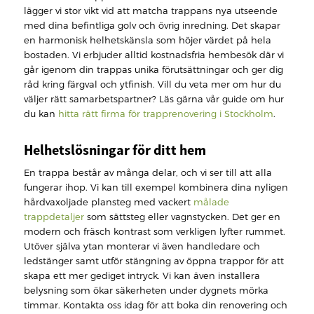
lägger vi stor vikt vid att matcha trappans nya utseende
med dina befintliga golv och övrig inredning. Det skapar
en harmonisk helhetskänsla som höjer värdet på hela
bostaden. Vi erbjuder alltid kostnadsfria hembesök där vi
går igenom din trappas unika förutsättningar och ger dig
råd kring färgval och ytfinish. Vill du veta mer om hur du
väljer rätt samarbetspartner? Läs gärna vår guide om hur
du kan
hitta rätt firma för trapprenovering i Stockholm
.
Helhetslösningar för ditt hem
En trappa består av många delar, och vi ser till att alla
fungerar ihop. Vi kan till exempel kombinera dina nyligen
hårdvaxoljade plansteg med vackert
målade
trappdetaljer
som sättsteg eller vagnstycken. Det ger en
modern och fräsch kontrast som verkligen lyfter rummet.
Utöver själva ytan monterar vi även handledare och
ledstänger samt utför stängning av öppna trappor för att
skapa ett mer gediget intryck. Vi kan även installera
belysning som ökar säkerheten under dygnets mörka
timmar. Kontakta oss idag för att boka din renovering och