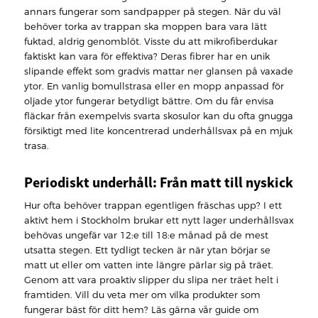
annars fungerar som sandpapper på stegen. När du väl
behöver torka av trappan ska moppen bara vara lätt
fuktad, aldrig genomblöt. Visste du att mikrofiberdukar
faktiskt kan vara för effektiva? Deras fibrer har en unik
slipande effekt som gradvis mattar ner glansen på vaxade
ytor. En vanlig bomullstrasa eller en mopp anpassad för
oljade ytor fungerar betydligt bättre. Om du får envisa
fläckar från exempelvis svarta skosulor kan du ofta gnugga
försiktigt med lite koncentrerad underhållsvax på en mjuk
trasa.
Periodiskt underhåll: Från matt till nyskick
Hur ofta behöver trappan egentligen fräschas upp? I ett
aktivt hem i Stockholm brukar ett nytt lager underhållsvax
behövas ungefär var 12:e till 18:e månad på de mest
utsatta stegen. Ett tydligt tecken är när ytan börjar se
matt ut eller om vatten inte längre pärlar sig på träet.
Genom att vara proaktiv slipper du slipa ner träet helt i
framtiden. Vill du veta mer om vilka produkter som
fungerar bäst för ditt hem? Läs gärna vår guide om