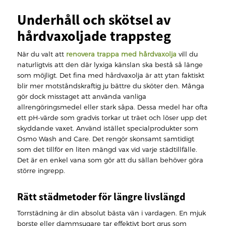
Underhåll och skötsel av
hårdvaxoljade trappsteg
När du valt att
renovera trappa med hårdvaxolja
vill du
naturligtvis att den där lyxiga känslan ska bestå så länge
som möjligt. Det fina med hårdvaxolja är att ytan faktiskt
blir mer motståndskraftig ju bättre du sköter den. Många
gör dock misstaget att använda vanliga
allrengöringsmedel eller stark såpa. Dessa medel har ofta
ett pH-värde som gradvis torkar ut träet och löser upp det
skyddande vaxet. Använd istället specialprodukter som
Osmo Wash and Care. Det rengör skonsamt samtidigt
som det tillför en liten mängd vax vid varje städtillfälle.
Det är en enkel vana som gör att du sällan behöver göra
större ingrepp.
Rätt städmetoder för längre livslängd
Torrstädning är din absolut bästa vän i vardagen. En mjuk
borste eller dammsugare tar effektivt bort grus som