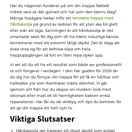
Har du någonsin funderat på om din trappa faktiskt
måste vara så där gulnad och hal som den känns idag?
Många husägare tvekar inför att
renovera trappa med
hårdvaxolja
på grund av rädslan för att ytan ska bli glatt
eller svår att laga. Sanningen är att hårdvaxolja är det
smartaste valet för dig som vill ha träets naturliga känsla
kombinerat med ett extremt tåligt skydd. Det är dags att
sluta oroa sig för att behöva slipa om hela
trappuppgången så fort en liten repa dyker upp.
Vi vet att du vill ha ett resultat som både ser professionellt
ut och fungerar i vardagen. I den här guiden för 2026 lär
du dig hur du förnyar din trappa för att få en hållbar och
halksäker yta som framhäver träets skönhet. Vi går
igenom allt från hur du skapar en modern look med
vittonad eller matt ek till hemligheten bakom enkla
reparationer. Här får du de verktyg och tips du behöver för
att ge din trappa ett helt nytt liv.
Viktiga Slutsatser
Hårdvaxolja ger trappan ett djupt skydd som andas