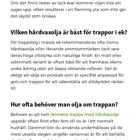
Om det finns rester av lack kvar kommer oljan inte att
sugas upp, vilket resulterar i en flammig yta som inte ger
det skydd som önskas.
Vilken hårdvaxolja är bäst för trappor i ek?
För trappsteg i massiv ek rekommenderas ofta Osmo
Hårdvaxolja eller liknande premiummärken tack vare
deras höga slitstyrka och naturliga finish. En matt eller
sidenmatt variant är oftast bäst för att framhäva ekens
unika ådring utan att skapa störande reflexer. Det är
viktigt att välja en produkt som är specifikt anpassad för
golv och trappor för att säkerställa att slitskyddet räcker
till.
Hur ofta behöver man olja om trappan?
Behovet av att helt
renovera trappa med hårdvaxolja
uppstår oftast först efter fem till tio år i ett normalt
hushåll. Däremot bör du använda underhållsvax på de
mest utsatta stegen ungefär vartannat år för att behålla