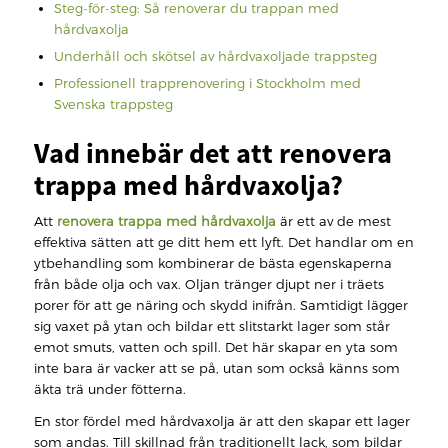
Steg-för-steg: Så renoverar du trappan med
hårdvaxolja
Underhåll och skötsel av hårdvaxoljade trappsteg
Professionell trapprenovering i Stockholm med
Svenska trappsteg
Vad innebär det att renovera
trappa med hårdvaxolja?
Att
renovera trappa med hårdvaxolja
är ett av de mest
effektiva sätten att ge ditt hem ett lyft. Det handlar om en
ytbehandling som kombinerar de bästa egenskaperna
från både olja och vax. Oljan tränger djupt ner i träets
porer för att ge näring och skydd inifrån. Samtidigt lägger
sig vaxet på ytan och bildar ett slitstarkt lager som står
emot smuts, vatten och spill. Det här skapar en yta som
inte bara är vacker att se på, utan som också känns som
äkta trä under fötterna.
En stor fördel med hårdvaxolja är att den skapar ett lager
som andas. Till skillnad från traditionellt lack, som bildar