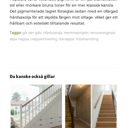
stil eller mörkare bruna toner för en mer klassisk känsla.
Det pigmenterade lagret förseglas sedan med en ofärgad
hårdvaxolja för att skydda färgen mot slitage, vilket ger ett
hållbart och estetiskt tilltalande resultat.
Taggar:
gör det själv
,
Hårdvaxolja
,
Hemmaprojekt
,
renoveringstips
,
slipa trappa
,
trapprenovering
,
trätrappa
,
Ytbehandling
Du kanske också gillar