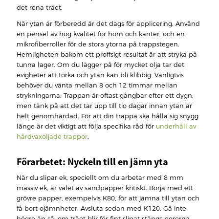
det rena träet.
När ytan är förberedd är det dags för applicering. Använd
en pensel av hög kvalitet för hörn och kanter, och en
mikrofiberroller för de stora ytorna på trappstegen.
Hemligheten bakom ett proffsigt resultat är att stryka på
tunna lager. Om du lägger på för mycket olja tar det
evigheter att torka och ytan kan bli klibbig. Vanligtvis
behöver du vänta mellan 8 och 12 timmar mellan
strykningarna. Trappan är oftast gångbar efter ett dygn,
men tänk på att det tar upp till tio dagar innan ytan är
helt genomhärdad. För att din trappa ska hålla sig snygg
länge är det viktigt att följa specifika råd för
underhåll av
hårdvaxoljade trappor
.
Förarbetet: Nyckeln till en jämn yta
När du slipar ek, speciellt om du arbetar med 8 mm
massiv ek, är valet av sandpapper kritiskt. Börja med ett
grövre papper, exempelvis K80, för att jämna till ytan och
få bort ojämnheter. Avsluta sedan med K120. Gå inte
högre än så; om träet blir för fint slipat stängs porerna