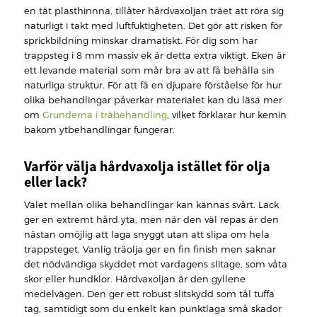
en tät plasthinnna, tillåter hårdvaxoljan träet att röra sig
naturligt i takt med luftfuktigheten. Det gör att risken för
sprickbildning minskar dramatiskt. För dig som har
trappsteg i 8 mm massiv ek är detta extra viktigt. Eken är
ett levande material som mår bra av att få behålla sin
naturliga struktur. För att få en djupare förståelse för hur
olika behandlingar påverkar materialet kan du läsa mer
om
Grunderna i träbehandling
, vilket förklarar hur kemin
bakom ytbehandlingar fungerar.
Varför välja hårdvaxolja istället för olja
eller lack?
Valet mellan olika behandlingar kan kännas svårt. Lack
ger en extremt hård yta, men när den väl repas är den
nästan omöjlig att laga snyggt utan att slipa om hela
trappsteget. Vanlig träolja ger en fin finish men saknar
det nödvändiga skyddet mot vardagens slitage, som våta
skor eller hundklor. Hårdvaxoljan är den gyllene
medelvägen. Den ger ett robust slitskydd som tål tuffa
tag, samtidigt som du enkelt kan punktlaga små skador