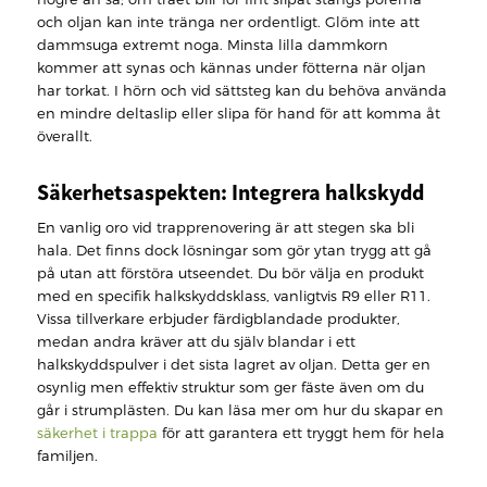
och oljan kan inte tränga ner ordentligt. Glöm inte att
dammsuga extremt noga. Minsta lilla dammkorn
kommer att synas och kännas under fötterna när oljan
har torkat. I hörn och vid sättsteg kan du behöva använda
en mindre deltaslip eller slipa för hand för att komma åt
överallt.
Säkerhetsaspekten: Integrera halkskydd
En vanlig oro vid trapprenovering är att stegen ska bli
hala. Det finns dock lösningar som gör ytan trygg att gå
på utan att förstöra utseendet. Du bör välja en produkt
med en specifik halkskyddsklass, vanligtvis R9 eller R11.
Vissa tillverkare erbjuder färdigblandade produkter,
medan andra kräver att du själv blandar i ett
halkskyddspulver i det sista lagret av oljan. Detta ger en
osynlig men effektiv struktur som ger fäste även om du
går i strumplästen. Du kan läsa mer om hur du skapar en
säkerhet i trappa
för att garantera ett tryggt hem för hela
familjen.