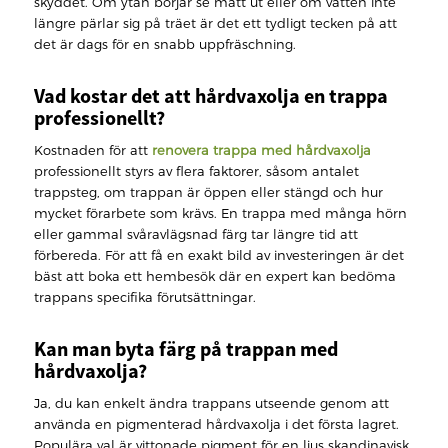
skyddet. Om ytan börjar se matt ut eller om vatten inte
längre pärlar sig på träet är det ett tydligt tecken på att
det är dags för en snabb uppfräschning.
Vad kostar det att hårdvaxolja en trappa
professionellt?
Kostnaden för att
renovera trappa med hårdvaxolja
professionellt styrs av flera faktorer, såsom antalet
trappsteg, om trappan är öppen eller stängd och hur
mycket förarbete som krävs. En trappa med många hörn
eller gammal svåravlägsnad färg tar längre tid att
förbereda. För att få en exakt bild av investeringen är det
bäst att boka ett hembesök där en expert kan bedöma
trappans specifika förutsättningar.
Kan man byta färg på trappan med
hårdvaxolja?
Ja, du kan enkelt ändra trappans utseende genom att
använda en pigmenterad hårdvaxolja i det första lagret.
Populära val är vittonade pigment för en ljus skandinavisk