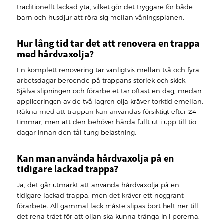
traditionellt lackad yta, vilket gör det tryggare för både
barn och husdjur att röra sig mellan våningsplanen.
Hur lång tid tar det att renovera en trappa
med hårdvaxolja?
En komplett renovering tar vanligtvis mellan två och fyra
arbetsdagar beroende på trappans storlek och skick.
Själva slipningen och förarbetet tar oftast en dag, medan
appliceringen av de två lagren olja kräver torktid emellan.
Räkna med att trappan kan användas försiktigt efter 24
timmar, men att den behöver härda fullt ut i upp till tio
dagar innan den tål tung belastning.
Kan man använda hårdvaxolja på en
tidigare lackad trappa?
Ja, det går utmärkt att använda hårdvaxolja på en
tidigare lackad trappa, men det kräver ett noggrant
förarbete. All gammal lack måste slipas bort helt ner till
det rena träet för att oljan ska kunna tränga in i porerna.