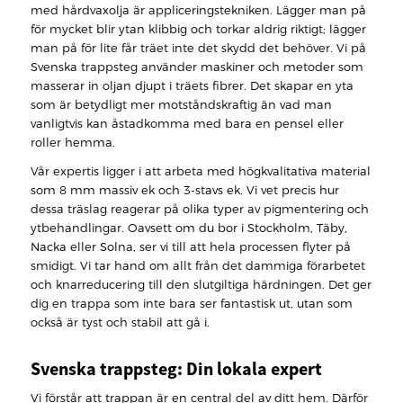
med hårdvaxolja är appliceringstekniken. Lägger man på
för mycket blir ytan klibbig och torkar aldrig riktigt; lägger
man på för lite får träet inte det skydd det behöver. Vi på
Svenska trappsteg använder maskiner och metoder som
masserar in oljan djupt i träets fibrer. Det skapar en yta
som är betydligt mer motståndskraftig än vad man
vanligtvis kan åstadkomma med bara en pensel eller
roller hemma.
Vår expertis ligger i att arbeta med högkvalitativa material
som 8 mm massiv ek och 3-stavs ek. Vi vet precis hur
dessa träslag reagerar på olika typer av pigmentering och
ytbehandlingar. Oavsett om du bor i Stockholm, Täby,
Nacka eller Solna, ser vi till att hela processen flyter på
smidigt. Vi tar hand om allt från det dammiga förarbetet
och knarreducering till den slutgiltiga härdningen. Det ger
dig en trappa som inte bara ser fantastisk ut, utan som
också är tyst och stabil att gå i.
Svenska trappsteg: Din lokala expert
Vi förstår att trappan är en central del av ditt hem. Därför