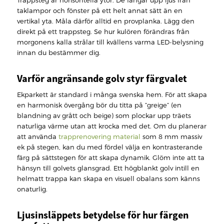
Trappsteg är horisontella ytor. De fångar upp ljus från
taklampor och fönster på ett helt annat sätt än en
vertikal yta. Måla därför alltid en provplanka. Lägg den
direkt på ett trappsteg. Se hur kulören förändras från
morgonens kalla strålar till kvällens varma LED-belysning
innan du bestämmer dig.
Varför angränsande golv styr färgvalet
Ekparkett är standard i många svenska hem. För att skapa
en harmonisk övergång bör du titta på ”greige” (en
blandning av grått och beige) som plockar upp träets
naturliga värme utan att krocka med det. Om du planerar
att använda
trapprenovering material
som 8 mm massiv
ek på stegen, kan du med fördel välja en kontrasterande
färg på sättstegen för att skapa dynamik. Glöm inte att ta
hänsyn till golvets glansgrad. Ett högblankt golv intill en
helmatt trappa kan skapa en visuell obalans som känns
onaturlig.
Ljusinsläppets betydelse för hur färgen