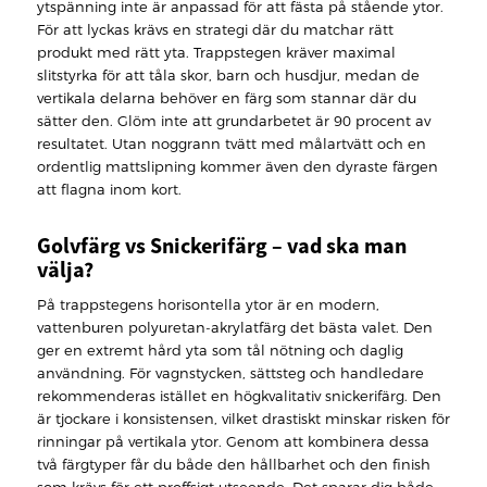
ytspänning inte är anpassad för att fästa på stående ytor.
För att lyckas krävs en strategi där du matchar rätt
produkt med rätt yta. Trappstegen kräver maximal
slitstyrka för att tåla skor, barn och husdjur, medan de
vertikala delarna behöver en färg som stannar där du
sätter den. Glöm inte att grundarbetet är 90 procent av
resultatet. Utan noggrann tvätt med målartvätt och en
ordentlig mattslipning kommer även den dyraste färgen
att flagna inom kort.
Golvfärg vs Snickerifärg – vad ska man
välja?
På trappstegens horisontella ytor är en modern,
vattenburen polyuretan-akrylatfärg det bästa valet. Den
ger en extremt hård yta som tål nötning och daglig
användning. För vagnstycken, sättsteg och handledare
rekommenderas istället en högkvalitativ snickerifärg. Den
är tjockare i konsistensen, vilket drastiskt minskar risken för
rinningar på vertikala ytor. Genom att kombinera dessa
två färgtyper får du både den hållbarhet och den finish