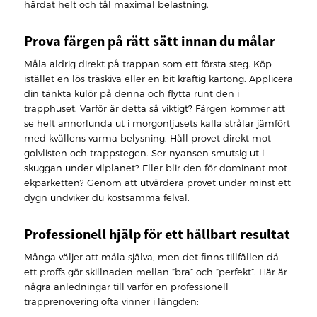
härdat helt och tål maximal belastning.
Prova färgen på rätt sätt innan du målar
Måla aldrig direkt på trappan som ett första steg. Köp
istället en lös träskiva eller en bit kraftig kartong. Applicera
din tänkta kulör på denna och flytta runt den i
trapphuset. Varför är detta så viktigt? Färgen kommer att
se helt annorlunda ut i morgonljusets kalla strålar jämfört
med kvällens varma belysning. Håll provet direkt mot
golvlisten och trappstegen. Ser nyansen smutsig ut i
skuggan under vilplanet? Eller blir den för dominant mot
ekparketten? Genom att utvärdera provet under minst ett
dygn undviker du kostsamma felval.
Professionell hjälp för ett hållbart resultat
Många väljer att måla själva, men det finns tillfällen då
ett proffs gör skillnaden mellan ”bra” och ”perfekt”. Här är
några anledningar till varför en professionell
trapprenovering ofta vinner i längden: