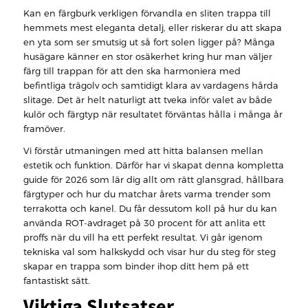
Kan en färgburk verkligen förvandla en sliten trappa till
hemmets mest eleganta detalj, eller riskerar du att skapa
en yta som ser smutsig ut så fort solen ligger på? Många
husägare känner en stor osäkerhet kring hur man väljer
färg till trappan för att den ska harmoniera med
befintliga trägolv och samtidigt klara av vardagens hårda
slitage. Det är helt naturligt att tveka inför valet av både
kulör och färgtyp när resultatet förväntas hålla i många år
framöver.
Vi förstår utmaningen med att hitta balansen mellan
estetik och funktion. Därför har vi skapat denna kompletta
guide för 2026 som lär dig allt om rätt glansgrad, hållbara
färgtyper och hur du matchar årets varma trender som
terrakotta och kanel. Du får dessutom koll på hur du kan
använda ROT-avdraget på 30 procent för att anlita ett
proffs när du vill ha ett perfekt resultat. Vi går igenom
tekniska val som halkskydd och visar hur du steg för steg
skapar en trappa som binder ihop ditt hem på ett
fantastiskt sätt.
Viktiga Slutsatser