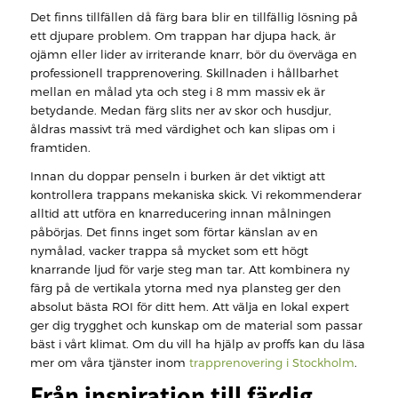
Det finns tillfällen då färg bara blir en tillfällig lösning på
ett djupare problem. Om trappan har djupa hack, är
ojämn eller lider av irriterande knarr, bör du överväga en
professionell trapprenovering. Skillnaden i hållbarhet
mellan en målad yta och steg i 8 mm massiv ek är
betydande. Medan färg slits ner av skor och husdjur,
åldras massivt trä med värdighet och kan slipas om i
framtiden.
Innan du doppar penseln i burken är det viktigt att
kontrollera trappans mekaniska skick. Vi rekommenderar
alltid att utföra en knarreducering innan målningen
påbörjas. Det finns inget som förtar känslan av en
nymålad, vacker trappa så mycket som ett högt
knarrande ljud för varje steg man tar. Att kombinera ny
färg på de vertikala ytorna med nya plansteg ger den
absolut bästa ROI för ditt hem. Att välja en lokal expert
ger dig trygghet och kunskap om de material som passar
bäst i vårt klimat. Om du vill ha hjälp av proffs kan du läsa
mer om våra tjänster inom
trapprenovering i Stockholm
.
Från inspiration till färdig