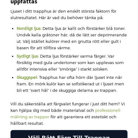
uppfattas
Ljuset i ditt trapphus är den enskilt största faktorn för
slutresultatet. Här är vad du behöver tänka på:
Nordligt ljus:
Detta ljus är kallt och förstärker blå toner.
Undvik kalla gråtoner här, då de lätt ser deprimerande
ut. Välj istället kulörer med en gnutta rött eller gult i
basen för att tillföra värme.
Sydligt ljus:
Detta ljus förstärker varma färger. Var
försiktig med gula undertoner som kan upplevas som
alltför intensiva eller ”smöriga” i starkt solsken.
Skuggspel:
Trapphus har ofta hörn där ljuset inte når
fram. En mörk kulör kan se sofistikerad ut i ljuset men
bli ett ”svart hål” i de skuggiga delarna av trappan.
Vill du säkerställa att färgvalet fungerar i just ditt hem? Vi
kan hjälpa dig med både materialval och
professionell
målning av trappor
för att garantera ett estetiskt och
hållbart resultat.