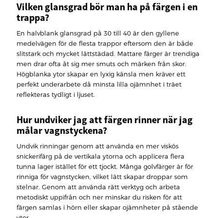
Vilken glansgrad bör man ha på färgen i en
trappa?
En halvblank glansgrad på 30 till 40 är den gyllene
medelvägen för de flesta trappor eftersom den är både
slitstark och mycket lättstädad. Mattare färger är trendiga
men drar ofta åt sig mer smuts och märken från skor.
Högblanka ytor skapar en lyxig känsla men kräver ett
perfekt underarbete då minsta lilla ojämnhet i träet
reflekteras tydligt i ljuset.
Hur undviker jag att färgen rinner när jag
målar vagnstyckena?
Undvik rinningar genom att använda en mer viskös
snickerifärg på de vertikala ytorna och applicera flera
tunna lager istället för ett tjockt. Många golvfärger är för
rinniga för vagnstycken, vilket lätt skapar droppar som
stelnar. Genom att använda rätt verktyg och arbeta
metodiskt uppifrån och ner minskar du risken för att
färgen samlas i hörn eller skapar ojämnheter på stående
ytor.