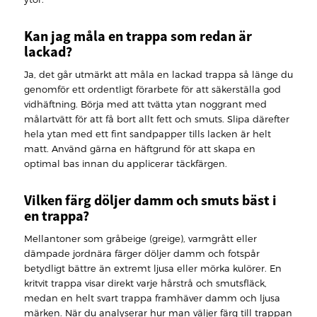
Kan jag måla en trappa som redan är
lackad?
Ja, det går utmärkt att måla en lackad trappa så länge du
genomför ett ordentligt förarbete för att säkerställa god
vidhäftning. Börja med att tvätta ytan noggrant med
målartvätt för att få bort allt fett och smuts. Slipa därefter
hela ytan med ett fint sandpapper tills lacken är helt
matt. Använd gärna en häftgrund för att skapa en
optimal bas innan du applicerar täckfärgen.
Vilken färg döljer damm och smuts bäst i
en trappa?
Mellantoner som gråbeige (greige), varmgrått eller
dämpade jordnära färger döljer damm och fotspår
betydligt bättre än extremt ljusa eller mörka kulörer. En
kritvit trappa visar direkt varje hårstrå och smutsfläck,
medan en helt svart trappa framhäver damm och ljusa
märken. När du analyserar hur man väljer färg till trappan