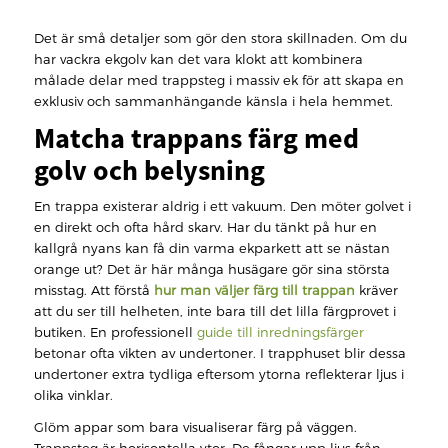
Det är små detaljer som gör den stora skillnaden. Om du
har vackra ekgolv kan det vara klokt att kombinera
målade delar med trappsteg i massiv ek för att skapa en
exklusiv och sammanhängande känsla i hela hemmet.
Matcha trappans färg med
golv och belysning
En trappa existerar aldrig i ett vakuum. Den möter golvet i
en direkt och ofta hård skarv. Har du tänkt på hur en
kallgrå nyans kan få din varma ekparkett att se nästan
orange ut? Det är här många husägare gör sina största
misstag. Att förstå
hur man väljer färg till trappan
kräver
att du ser till helheten, inte bara till det lilla färgprovet i
butiken. En professionell
guide till inredningsfärger
betonar ofta vikten av undertoner. I trapphuset blir dessa
undertoner extra tydliga eftersom ytorna reflekterar ljus i
olika vinklar.
Glöm appar som bara visualiserar färg på väggen.