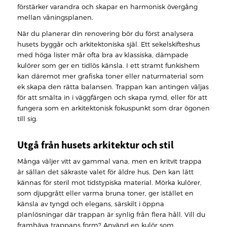
förstärker varandra och skapar en harmonisk övergång
mellan våningsplanen.
När du planerar din renovering bör du först analysera
husets byggår och arkitektoniska själ. Ett sekelskifteshus
med höga lister mår ofta bra av klassiska, dämpade
kulörer som ger en tidlös känsla. I ett stramt funkishem
kan däremot mer grafiska toner eller naturmaterial som
ek skapa den rätta balansen. Trappan kan antingen väljas
för att smälta in i väggfärgen och skapa rymd, eller för att
fungera som en arkitektonisk fokuspunkt som drar ögonen
till sig.
Utgå från husets arkitektur och stil
Många väljer vitt av gammal vana, men en kritvit trappa
är sällan det säkraste valet för äldre hus. Den kan lätt
kännas för steril mot tidstypiska material. Mörka kulörer,
som djupgrått eller varma bruna toner, ger istället en
känsla av tyngd och elegans, särskilt i öppna
planlösningar där trappan är synlig från flera håll. Vill du
framhäva trappans form? Använd en kulör som