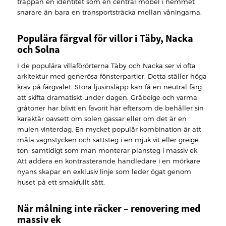
trappan en identitet som en central möbel i hemmet
snarare än bara en transportsträcka mellan våningarna.
Populära färgval för villor i Täby, Nacka
och Solna
I de populära villaförörterna Täby och Nacka ser vi ofta
arkitektur med generösa fönsterpartier. Detta ställer höga
krav på färgvalet. Stora ljusinsläpp kan få en neutral färg
att skifta dramatiskt under dagen. Gråbeige och varma
gråtoner har blivit en favorit här eftersom de behåller sin
karaktär oavsett om solen gassar eller om det är en
mulen vinterdag. En mycket populär kombination är att
måla vagnstycken och sättsteg i en mjuk vit eller greige
ton, samtidigt som man monterar plansteg i massiv ek.
Att addera en kontrasterande handledare i en mörkare
nyans skapar en exklusiv linje som leder ögat genom
huset på ett smakfullt sätt.
När målning inte räcker – renovering med
massiv ek