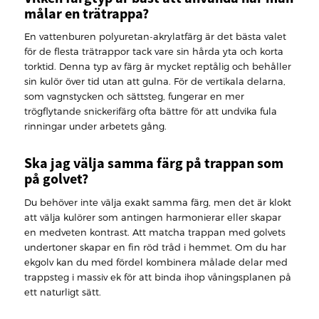
målar en trätrappa?
En vattenburen polyuretan-akrylatfärg är det bästa valet
för de flesta trätrappor tack vare sin hårda yta och korta
torktid. Denna typ av färg är mycket reptålig och behåller
sin kulör över tid utan att gulna. För de vertikala delarna,
som vagnstycken och sättsteg, fungerar en mer
trögflytande snickerifärg ofta bättre för att undvika fula
rinningar under arbetets gång.
Ska jag välja samma färg på trappan som
på golvet?
Du behöver inte välja exakt samma färg, men det är klokt
att välja kulörer som antingen harmonierar eller skapar
en medveten kontrast. Att matcha trappan med golvets
undertoner skapar en fin röd tråd i hemmet. Om du har
ekgolv kan du med fördel kombinera målade delar med
trappsteg i massiv ek för att binda ihop våningsplanen på
ett naturligt sätt.