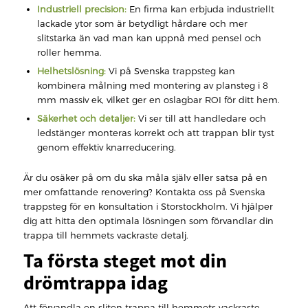
Industriell precision:
En firma kan erbjuda industriellt
lackade ytor som är betydligt hårdare och mer
slitstarka än vad man kan uppnå med pensel och
roller hemma.
Helhetslösning:
Vi på Svenska trappsteg kan
kombinera målning med montering av plansteg i 8
mm massiv ek, vilket ger en oslagbar ROI för ditt hem.
Säkerhet och detaljer:
Vi ser till att handledare och
ledstänger monteras korrekt och att trappan blir tyst
genom effektiv knarreducering.
Är du osäker på om du ska måla själv eller satsa på en
mer omfattande renovering? Kontakta oss på Svenska
trappsteg för en konsultation i Storstockholm. Vi hjälper
dig att hitta den optimala lösningen som förvandlar din
trappa till hemmets vackraste detalj.
Ta första steget mot din
drömtrappa idag
Att förvandla en sliten trappa till hemmets vackraste