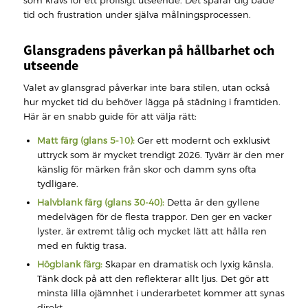
som krävs för ett proffsigt utseende. Det sparar dig både
tid och frustration under själva målningsprocessen.
Glansgradens påverkan på hållbarhet och
utseende
Valet av glansgrad påverkar inte bara stilen, utan också
hur mycket tid du behöver lägga på städning i framtiden.
Här är en snabb guide för att välja rätt:
Matt färg (glans 5-10):
Ger ett modernt och exklusivt
uttryck som är mycket trendigt 2026. Tyvärr är den mer
känslig för märken från skor och damm syns ofta
tydligare.
Halvblank färg (glans 30-40):
Detta är den gyllene
medelvägen för de flesta trappor. Den ger en vacker
lyster, är extremt tålig och mycket lätt att hålla ren
med en fuktig trasa.
Högblank färg:
Skapar en dramatisk och lyxig känsla.
Tänk dock på att den reflekterar allt ljus. Det gör att
minsta lilla ojämnhet i underarbetet kommer att synas
direkt.