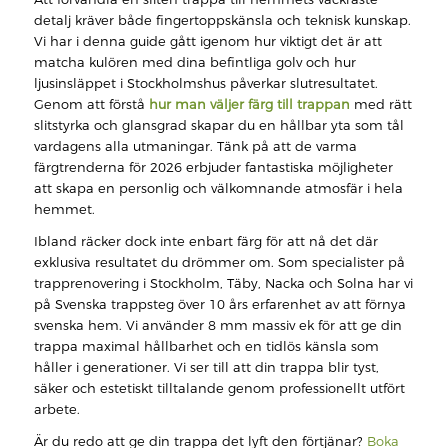
detalj kräver både fingertoppskänsla och teknisk kunskap.
Vi har i denna guide gått igenom hur viktigt det är att
matcha kulören med dina befintliga golv och hur
ljusinsläppet i Stockholmshus påverkar slutresultatet.
Genom att förstå
hur man väljer färg till trappan
med rätt
slitstyrka och glansgrad skapar du en hållbar yta som tål
vardagens alla utmaningar. Tänk på att de varma
färgtrenderna för 2026 erbjuder fantastiska möjligheter
att skapa en personlig och välkomnande atmosfär i hela
hemmet.
Ibland räcker dock inte enbart färg för att nå det där
exklusiva resultatet du drömmer om. Som specialister på
trapprenovering i Stockholm, Täby, Nacka och Solna har vi
på Svenska trappsteg över 10 års erfarenhet av att förnya
svenska hem. Vi använder 8 mm massiv ek för att ge din
trappa maximal hållbarhet och en tidlös känsla som
håller i generationer. Vi ser till att din trappa blir tyst,
säker och estetiskt tilltalande genom professionellt utfört
arbete.
Är du redo att ge din trappa det lyft den förtjänar?
Boka