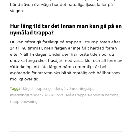
bör du även överväga hur det naturliga ljuset faller på
stegen.
Hur lång tid tar det innan man kan gå på en
nymålad trappa?
Du kan oftast gå försiktigt på trappan i strumplästen efter
24 till 48 timmar, men färgen är inte fullt härdad förrän
efter 7 till 14 dagar. Under den här första tiden bör du
undvika tunga skor, husdjur med vassa klor och all form av
våttorkning. Att låta färgen härda ordentligt är helt
avgörande för att ytan ska bli så reptålig och hållbar som
möjligt över tid.
Taggar:
färg till trappa
,
gör det själv
,
Inredningstips
,
Inredningstrender 2026
,
kulörval
,
Måla trappa
,
Renovera hemma
,
trapprenovering