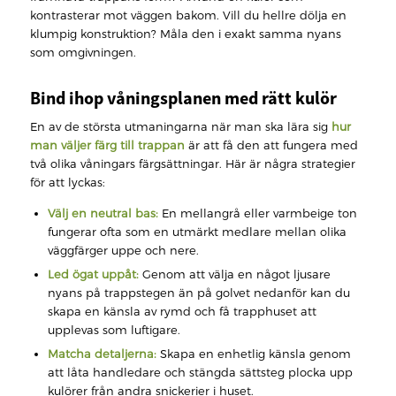
kontrasterar mot väggen bakom. Vill du hellre dölja en
klumpig konstruktion? Måla den i exakt samma nyans
som omgivningen.
Bind ihop våningsplanen med rätt kulör
En av de största utmaningarna när man ska lära sig
hur
man väljer färg till trappan
är att få den att fungera med
två olika våningars färgsättningar. Här är några strategier
för att lyckas:
Välj en neutral bas:
En mellangrå eller varmbeige ton
fungerar ofta som en utmärkt medlare mellan olika
väggfärger uppe och nere.
Led ögat uppåt:
Genom att välja en något ljusare
nyans på trappstegen än på golvet nedanför kan du
skapa en känsla av rymd och få trapphuset att
upplevas som luftigare.
Matcha detaljerna:
Skapa en enhetlig känsla genom
att låta handledare och stängda sättsteg plocka upp
kulörer från andra snickerier i huset.