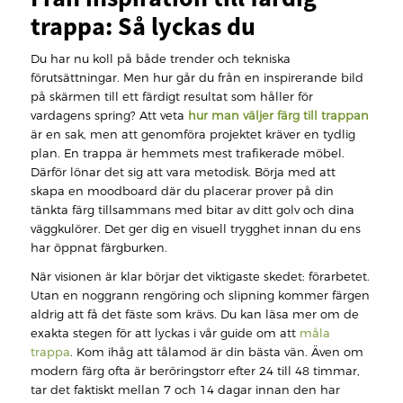
trappa: Så lyckas du
Du har nu koll på både trender och tekniska
förutsättningar. Men hur går du från en inspirerande bild
på skärmen till ett färdigt resultat som håller för
vardagens spring? Att veta
hur man väljer färg till trappan
är en sak, men att genomföra projektet kräver en tydlig
plan. En trappa är hemmets mest trafikerade möbel.
Därför lönar det sig att vara metodisk. Börja med att
skapa en moodboard där du placerar prover på din
tänkta färg tillsammans med bitar av ditt golv och dina
väggkulörer. Det ger dig en visuell trygghet innan du ens
har öppnat färgburken.
När visionen är klar börjar det viktigaste skedet: förarbetet.
Utan en noggrann rengöring och slipning kommer färgen
aldrig att få det fäste som krävs. Du kan läsa mer om de
exakta stegen för att lyckas i vår guide om att
måla
trappa
. Kom ihåg att tålamod är din bästa vän. Även om
modern färg ofta är beröringstorr efter 24 till 48 timmar,
tar det faktiskt mellan 7 och 14 dagar innan den har