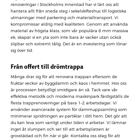
renoveringar i Stockholms innerstad har vi lärt oss att
hantera allt från sneda steg i sekelskifteshus till logistiska
utmaningar med parkering och materialtransport. Vi
kompromissar aldrig med kvaliteten. Genom att använda
material av högsta klass, som vår populära 8 mm massiva
ek, skapar vi en yta som inte bara är vacker utan också
slipbar och extremt tålig. Det är en investering som lönar
sig över tid.
Från offert till drömtrappa
Många drar sig för att renovera trappan eftersom de
fruktar veckor av byggdamm och kaos i hemmet. Hos oss
är processen betydligt smidigare än så. Tack vare vår
effektiva metodik och moderna maskinpark färdigställs de
flesta trapprenoveringar på bara 1–2 arbetsdagar. Vi
använder avancerade system för dammuppsamling som
minimerar spridningen av partiklar i ditt hem. Det gör att
du kan leva som vanligt under tiden vi arbetar. Vi lämnar
inget åt slumpen och ser till att arbetsplatsen är
grovstädad och fin när vi går. Kontakta oss idag för att