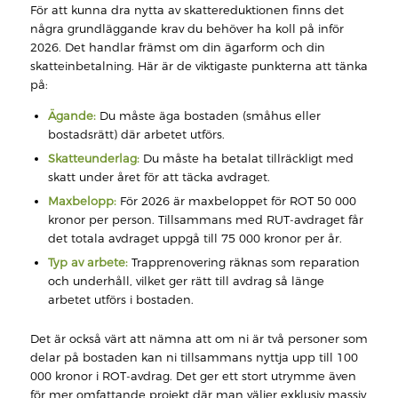
För att kunna dra nytta av skattereduktionen finns det
några grundläggande krav du behöver ha koll på inför
2026. Det handlar främst om din ägarform och din
skatteinbetalning. Här är de viktigaste punkterna att tänka
på:
Ägande:
Du måste äga bostaden (småhus eller
bostadsrätt) där arbetet utförs.
Skatteunderlag:
Du måste ha betalat tillräckligt med
skatt under året för att täcka avdraget.
Maxbelopp:
För 2026 är maxbeloppet för ROT 50 000
kronor per person. Tillsammans med RUT-avdraget får
det totala avdraget uppgå till 75 000 kronor per år.
Typ av arbete:
Trapprenovering räknas som reparation
och underhåll, vilket ger rätt till avdrag så länge
arbetet utförs i bostaden.
Det är också värt att nämna att om ni är två personer som
delar på bostaden kan ni tillsammans nyttja upp till 100
000 kronor i ROT-avdrag. Det ger ett stort utrymme även
för mer omfattande projekt där man väljer exklusiv massiv