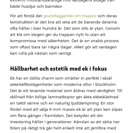
extremt motståndskraftiga mot vardagens slitage från
både husdjur och barnskor.
För att förstå det
grundläggande om trappor
och deras
konstruktion är det bra att veta att de bärande delarna
ofta håller i över hundra år. Det som slits är ytan. Genom
att klä om stegen ger du trappan nytt liv utan att
kompromissa med säkerheten. Det är en snabb process
som oftast bara tar några dagar, vilket gör att vardagen
kan rulla på nästan som vanligt.
Hållbarhet och estetik med ek i fokus
Ek har en tidlös charm som smälter in perfekt i såväl
sekelskifteslägenheter som moderna villor i Stockholm.
Det är ett levande material som åldras med värdighet. Till
skillnad från billiga laminatkopior ger äkta ekbeklädnad
en taktil värme och en naturlig ljuddämpning. En stor
fördel med att välja 8 mm massiv ek är att ytan kan slipas
om flera gånger i framtiden. Det betyder att din
investering håller i generationer. Känslan av att sätta ner
foten på riktigt trä går helt enkelt inte att jämföra med