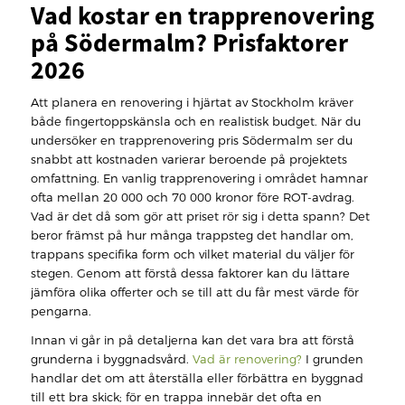
Vad kostar en trapprenovering
på Södermalm? Prisfaktorer
2026
Att planera en renovering i hjärtat av Stockholm kräver
både fingertoppskänsla och en realistisk budget. När du
undersöker en trapprenovering pris Södermalm ser du
snabbt att kostnaden varierar beroende på projektets
omfattning. En vanlig trapprenovering i området hamnar
ofta mellan 20 000 och 70 000 kronor före ROT-avdrag.
Vad är det då som gör att priset rör sig i detta spann? Det
beror främst på hur många trappsteg det handlar om,
trappans specifika form och vilket material du väljer för
stegen. Genom att förstå dessa faktorer kan du lättare
jämföra olika offerter och se till att du får mest värde för
pengarna.
Innan vi går in på detaljerna kan det vara bra att förstå
grunderna i byggnadsvård.
Vad är renovering?
I grunden
handlar det om att återställa eller förbättra en byggnad
till ett bra skick; för en trappa innebär det ofta en