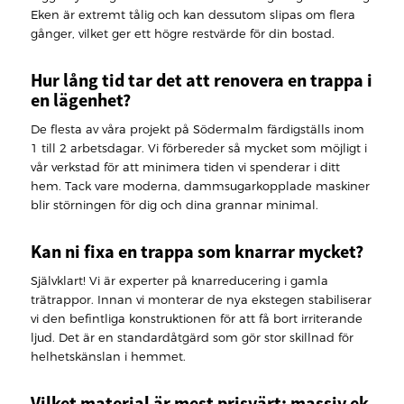
Eken är extremt tålig och kan dessutom slipas om flera
gånger, vilket ger ett högre restvärde för din bostad.
Hur lång tid tar det att renovera en trappa i
en lägenhet?
De flesta av våra projekt på Södermalm färdigställs inom
1 till 2 arbetsdagar. Vi förbereder så mycket som möjligt i
vår verkstad för att minimera tiden vi spenderar i ditt
hem. Tack vare moderna, dammsugarkopplade maskiner
blir störningen för dig och dina grannar minimal.
Kan ni fixa en trappa som knarrar mycket?
Självklart! Vi är experter på knarreducering i gamla
trätrappor. Innan vi monterar de nya ekstegen stabiliserar
vi den befintliga konstruktionen för att få bort irriterande
ljud. Det är en standardåtgärd som gör stor skillnad för
helhetskänslan i hemmet.
Vilket material är mest prisvärt: massiv ek