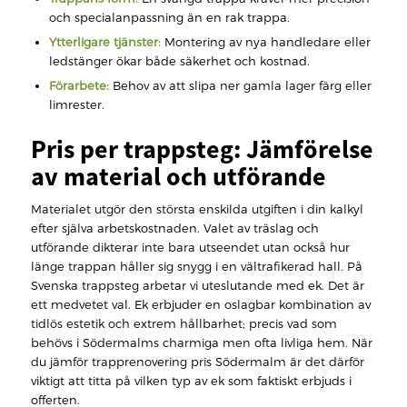
och specialanpassning än en rak trappa.
Ytterligare tjänster:
Montering av nya handledare eller
ledstänger ökar både säkerhet och kostnad.
Förarbete:
Behov av att slipa ner gamla lager färg eller
limrester.
Pris per trappsteg: Jämförelse
av material och utförande
Materialet utgör den största enskilda utgiften i din kalkyl
efter själva arbetskostnaden. Valet av träslag och
utförande dikterar inte bara utseendet utan också hur
länge trappan håller sig snygg i en vältrafikerad hall. På
Svenska trappsteg arbetar vi uteslutande med ek. Det är
ett medvetet val. Ek erbjuder en oslagbar kombination av
tidlös estetik och extrem hållbarhet; precis vad som
behövs i Södermalms charmiga men ofta livliga hem. När
du jämför trapprenovering pris Södermalm är det därför
viktigt att titta på vilken typ av ek som faktiskt erbjuds i
offerten.