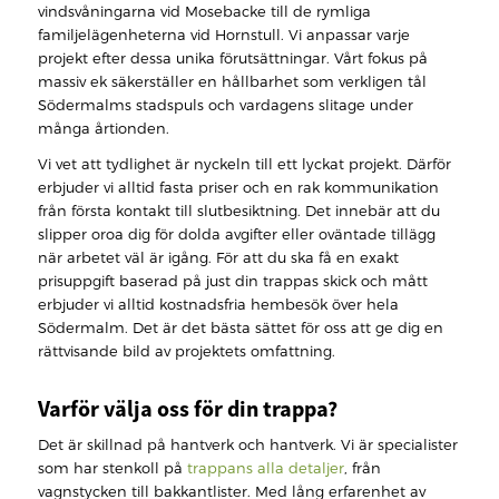
vindsvåningarna vid Mosebacke till de rymliga
familjelägenheterna vid Hornstull. Vi anpassar varje
projekt efter dessa unika förutsättningar. Vårt fokus på
massiv ek säkerställer en hållbarhet som verkligen tål
Södermalms stadspuls och vardagens slitage under
många årtionden.
Vi vet att tydlighet är nyckeln till ett lyckat projekt. Därför
erbjuder vi alltid fasta priser och en rak kommunikation
från första kontakt till slutbesiktning. Det innebär att du
slipper oroa dig för dolda avgifter eller oväntade tillägg
när arbetet väl är igång. För att du ska få en exakt
prisuppgift baserad på just din trappas skick och mått
erbjuder vi alltid kostnadsfria hembesök över hela
Södermalm. Det är det bästa sättet för oss att ge dig en
rättvisande bild av projektets omfattning.
Varför välja oss för din trappa?
Det är skillnad på hantverk och hantverk. Vi är specialister
som har stenkoll på
trappans alla detaljer
, från
vagnstycken till bakkantlister. Med lång erfarenhet av