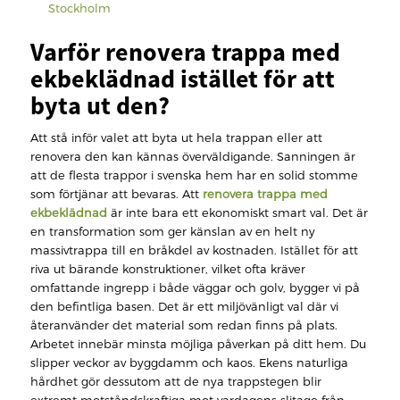
Stockholm
Varför renovera trappa med
ekbeklädnad istället för att
byta ut den?
Att stå inför valet att byta ut hela trappan eller att
renovera den kan kännas överväldigande. Sanningen är
att de flesta trappor i svenska hem har en solid stomme
som förtjänar att bevaras. Att
renovera trappa med
ekbeklädnad
är inte bara ett ekonomiskt smart val. Det är
en transformation som ger känslan av en helt ny
massivtrappa till en bråkdel av kostnaden. Istället för att
riva ut bärande konstruktioner, vilket ofta kräver
omfattande ingrepp i både väggar och golv, bygger vi på
den befintliga basen. Det är ett miljövänligt val där vi
återanvänder det material som redan finns på plats.
Arbetet innebär minsta möjliga påverkan på ditt hem. Du
slipper veckor av byggdamm och kaos. Ekens naturliga
hårdhet gör dessutom att de nya trappstegen blir