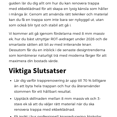
guiden lär du dig allt om hur du kan renovera trappa
med ekbeklädnad för att skapa en lyxig känsla som håller
i många år. Genom att använda rätt tekniker och material
kan du få en trappa som inte bara ser nybyggd ut, utan
som också blir tyst och stabil att gå i.
Vi kommer att gå igenom fördelarna med 8 mm massiv
ek, hur du bäst utnyttjar ROT-avdraget under 2026 och de
smartaste sätten att bli av med irriterande knarr.
Dessutom får du en inblick i de senaste designtrenderna
som kombinerar naturligt trä med moderna färger för att
maximera din bostads värde.
Viktiga Slutsatser
Lär dig varför trapprenovering är upp till 70 % billigare
än att byta hela trappan och hur du återanvänder
stommen för ett hållbart resultat.
Upptäck skillnaden mellan 8 mm massiv ek och 3-
stavs ek så att du väljer rätt material när du ska
renovera trappa med ekbeklädnad.
Få insikt i hur professionell knarreducering åtgärdar