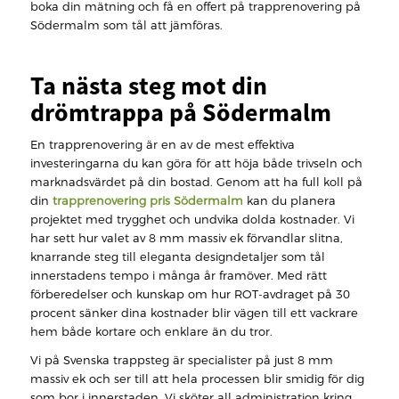
boka din mätning och få en offert på trapprenovering på
Södermalm som tål att jämföras.
Ta nästa steg mot din
drömtrappa på Södermalm
En trapprenovering är en av de mest effektiva
investeringarna du kan göra för att höja både trivseln och
marknadsvärdet på din bostad. Genom att ha full koll på
din
trapprenovering pris Södermalm
kan du planera
projektet med trygghet och undvika dolda kostnader. Vi
har sett hur valet av 8 mm massiv ek förvandlar slitna,
knarrande steg till eleganta designdetaljer som tål
innerstadens tempo i många år framöver. Med rätt
förberedelser och kunskap om hur ROT-avdraget på 30
procent sänker dina kostnader blir vägen till ett vackrare
hem både kortare och enklare än du tror.
Vi på Svenska trappsteg är specialister på just 8 mm
massiv ek och ser till att hela processen blir smidig för dig
som bor i innerstaden. Vi sköter all administration kring