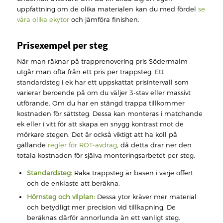
uppfattning om de olika materialen kan du med fördel
se
våra olika ekytor
och jämföra finishen.
Prisexempel per steg
När man räknar på trapprenovering pris Södermalm
utgår man ofta från ett pris per trappsteg. Ett
standardsteg i ek har ett uppskattat prisintervall som
varierar beroende på om du väljer 3-stav eller massivt
utförande. Om du har en stängd trappa tillkommer
kostnaden för sättsteg. Dessa kan monteras i matchande
ek eller i vitt för att skapa en snygg kontrast mot de
mörkare stegen. Det är också viktigt att ha koll på
gällande
regler för ROT-avdrag
, då detta drar ner den
totala kostnaden för själva monteringsarbetet per steg.
Standardsteg:
Raka trappsteg är basen i varje offert
och de enklaste att beräkna.
Hörnsteg och vilplan:
Dessa ytor kräver mer material
och betydligt mer precision vid tillkapning. De
beräknas därför annorlunda än ett vanligt steg.