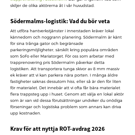
skiljer de olika aktörerna åt i vår huvudstad.
Södermalms-logistik: Vad du bör veta
Att utföra hantverkstjänster i innerstaden kräver lokal
kännedom och noggrann planering. Södermalm är känt
för sina trånga gator och begränsade
parkeringsmöjligheter, särskilt kring populära områden
som SoFo eller Mariatorget. För oss som arbetar med
trapprenovering pris Södermalm påverkar detta
logistiken. Att transportera tunga skivor av 8 mm massiv
ek kräver att vi kan parkera nära porten. I många äldre
fastigheter saknas dessutom hiss, eller så är den för liten
för materialet. Det innebär att vi ofta får bära materialet
flera trappsteg upp i huset. Genom att välja en lokal aktör
som är van vid dessa förutsättningar undviker du onödiga
förseningar och logistiska problem som annars kan driva
upp kostnaden.
Krav för att nyttja ROT-avdrag 2026