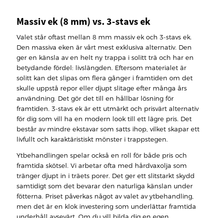
Massiv ek (8 mm) vs. 3-stavs ek
Valet står oftast mellan 8 mm massiv ek och 3-stavs ek.
Den massiva eken är vårt mest exklusiva alternativ. Den
ger en känsla av en helt ny trappa i solitt trä och har en
betydande fördel: livslängden. Eftersom materialet är
solitt kan det slipas om flera gånger i framtiden om det
skulle uppstå repor eller djupt slitage efter många års
användning. Det gör det till en hållbar lösning för
framtiden. 3-stavs ek är ett utmärkt och prisvärt alternativ
för dig som vill ha en modern look till ett lägre pris. Det
består av mindre ekstavar som satts ihop, vilket skapar ett
livfullt och karaktäristiskt mönster i trappstegen.
Ytbehandlingen spelar också en roll för både pris och
framtida skötsel. Vi arbetar ofta med hårdvaxolja som
tränger djupt in i träets porer. Det ger ett slitstarkt skydd
samtidigt som det bevarar den naturliga känslan under
fötterna. Priset påverkas något av valet av ytbehandling,
men det är en klok investering som underlättar framtida
underhåll avsevärt. Om du vill bilda dig en egen