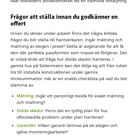
ökar bostadens attraktionskraft vid en framtida försäljning.
Frågor att ställa innan du godkänner en
offert
Innan du skriver under avtalet finns det några kritiska
frågor du bör ställa till hantverkaren. Ingår mätning och
mallning av stegen i priset? Detta är avgörande för att få
den där perfekta passformen som massiv ek förtjänar. Det
är också klokt att fråga hur dolda skador hanteras. I
gamla hus på Södermalm kan det dölja sig allt från ruttet
trä till instabila konstruktioner under gamla
linoleummattor. Här är en snabb checklista på vad du bör
stämma av:
Mätning:
Ingår ett personligt besök för exakt mätning
och mallning?
Dolda skador:
Finns det en tydlig plan för hur
oförutsedda problem under ytan hanteras?
Garantier:
Vilken garanti lämnas på ek-stegen och
själva monteringsarbetet?