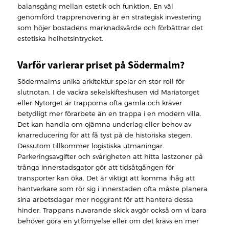
balansgång mellan estetik och funktion. En väl
genomförd trapprenovering är en strategisk investering
som höjer bostadens marknadsvärde och förbättrar det
estetiska helhetsintrycket.
Varför varierar priset på Södermalm?
Södermalms unika arkitektur spelar en stor roll för
slutnotan. I de vackra sekelskifteshusen vid Mariatorget
eller Nytorget är trapporna ofta gamla och kräver
betydligt mer förarbete än en trappa i en modern villa.
Det kan handla om ojämna underlag eller behov av
knarreducering för att få tyst på de historiska stegen.
Dessutom tillkommer logistiska utmaningar.
Parkeringsavgifter och svårigheten att hitta lastzoner på
trånga innerstadsgator gör att tidsåtgången för
transporter kan öka. Det är viktigt att komma ihåg att
hantverkare som rör sig i innerstaden ofta måste planera
sina arbetsdagar mer noggrant för att hantera dessa
hinder. Trappans nuvarande skick avgör också om vi bara
behöver göra en ytförnyelse eller om det krävs en mer