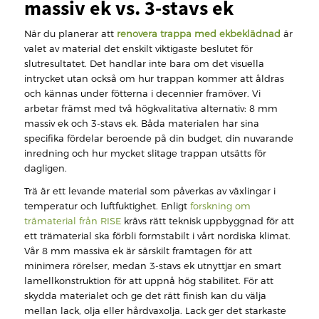
massiv ek vs. 3-stavs ek
När du planerar att
renovera trappa med ekbeklädnad
är
valet av material det enskilt viktigaste beslutet för
slutresultatet. Det handlar inte bara om det visuella
intrycket utan också om hur trappan kommer att åldras
och kännas under fötterna i decennier framöver. Vi
arbetar främst med två högkvalitativa alternativ: 8 mm
massiv ek och 3-stavs ek. Båda materialen har sina
specifika fördelar beroende på din budget, din nuvarande
inredning och hur mycket slitage trappan utsätts för
dagligen.
Trä är ett levande material som påverkas av växlingar i
temperatur och luftfuktighet. Enligt
forskning om
trämaterial från RISE
krävs rätt teknisk uppbyggnad för att
ett trämaterial ska förbli formstabilt i vårt nordiska klimat.
Vår 8 mm massiva ek är särskilt framtagen för att
minimera rörelser, medan 3-stavs ek utnyttjar en smart
lamellkonstruktion för att uppnå hög stabilitet. För att
skydda materialet och ge det rätt finish kan du välja
mellan lack, olja eller hårdvaxolja. Lack ger det starkaste