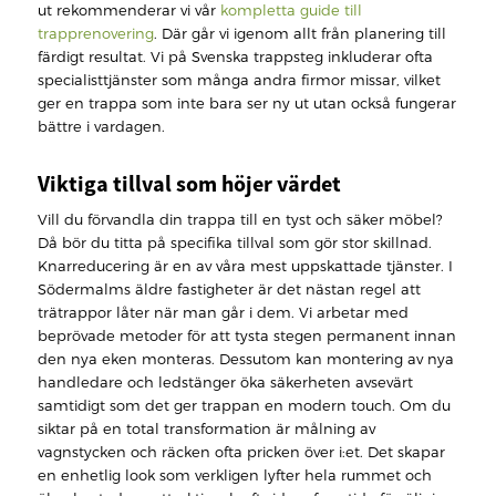
ut rekommenderar vi vår
kompletta guide till
trapprenovering
. Där går vi igenom allt från planering till
färdigt resultat. Vi på Svenska trappsteg inkluderar ofta
specialisttjänster som många andra firmor missar, vilket
ger en trappa som inte bara ser ny ut utan också fungerar
bättre i vardagen.
Viktiga tillval som höjer värdet
Vill du förvandla din trappa till en tyst och säker möbel?
Då bör du titta på specifika tillval som gör stor skillnad.
Knarreducering är en av våra mest uppskattade tjänster. I
Södermalms äldre fastigheter är det nästan regel att
trätrappor låter när man går i dem. Vi arbetar med
beprövade metoder för att tysta stegen permanent innan
den nya eken monteras. Dessutom kan montering av nya
handledare och ledstänger öka säkerheten avsevärt
samtidigt som det ger trappan en modern touch. Om du
siktar på en total transformation är målning av
vagnstycken och räcken ofta pricken över i:et. Det skapar
en enhetlig look som verkligen lyfter hela rummet och