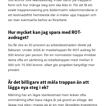
000 kronor före skatteavdrag. Priset beror på trappans
form och hur många steg som ska kläs in. För att få ett
exakt trapprenovering pris Södermalm rekommenderar vi
ett kostnadsfritt hembesök där vi mäter upp trappan och
ser över eventuella behov av förarbete.
Hur mycket kan jag spara med ROT-
avdraget?
Du får dra av 30 procent av arbetskostnaden direkt på
fakturan. Under 2026 är maxbeloppet för ROT-avdrag 50
000 kronor per person. För en normalstor trappa innebär
detta ofta en sänkning av totalbeloppet med mellan 5
000 och 15 000 kronor, vilket gör projektet betydligt mer
prisvärt.
Är det billigare att måla trappan än att
lägga nya steg i ek?
Målning har en lägre startkostnad men kräver ofta
ommålning efter bara några år på grund av slitage. Att
lägga nya steg i massiv ek är en mer långsiktig investering.