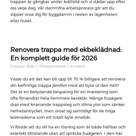
trappan är gångbar under kvällstid och vi städar upp efter
oss varje dag. Vår dammfria arbetsprocess gör att du
slipper oroa dig för byggdamm i resten av lägenheten
eller huset.
Renovera trappa med ekbeklädnad:
En komplett guide för 2026
/
/
5 augusti, 2026
i
Okategoriserade
av
roland
Visste du att det kan bli upp till 70 % billigare att renovera
din befintliga trappa jämfört med att byta ut den helt?
Det är en betydande besparing för en investering som
ofta förvandlar hela hemmets karaktär. Många husägare
dras med knarrande trappsteg och slitna ytor som sänker
helhetsintrycket, men oroar sig samtidigt för de höga
kostnaderna som ett totalt byte innebär.
Vi förstår att du vill ha en lösning som är både hållbar och
estetiskt tilltalande utan att spräcka budgeten. I den här