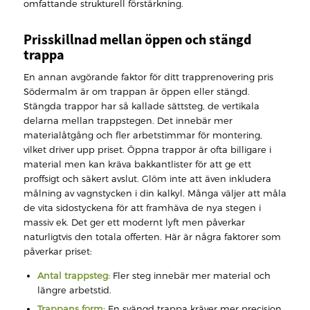
omfattande strukturell förstärkning.
Prisskillnad mellan öppen och stängd
trappa
En annan avgörande faktor för ditt trapprenovering pris
Södermalm är om trappan är öppen eller stängd.
Stängda trappor har så kallade sättsteg, de vertikala
delarna mellan trappstegen. Det innebär mer
materialåtgång och fler arbetstimmar för montering,
vilket driver upp priset. Öppna trappor är ofta billigare i
material men kan kräva bakkantlister för att ge ett
proffsigt och säkert avslut. Glöm inte att även inkludera
målning av vagnstycken i din kalkyl. Många väljer att måla
de vita sidostyckena för att framhäva de nya stegen i
massiv ek. Det ger ett modernt lyft men påverkar
naturligtvis den totala offerten. Här är några faktorer som
påverkar priset:
Antal trappsteg:
Fler steg innebär mer material och
längre arbetstid.
Trappans form:
En svängd trappa kräver mer precision