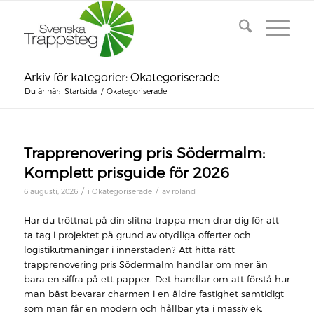
Arkiv för kategorier: Okategoriserade
Du är här:
Startsida
/
Okategoriserade
Trapprenovering pris Södermalm:
Komplett prisguide för 2026
/
/
6 augusti, 2026
i
Okategoriserade
av
roland
Har du tröttnat på din slitna trappa men drar dig för att
ta tag i projektet på grund av otydliga offerter och
logistikutmaningar i innerstaden? Att hitta rätt
trapprenovering pris Södermalm handlar om mer än
bara en siffra på ett papper. Det handlar om att förstå hur
man bäst bevarar charmen i en äldre fastighet samtidigt
som man får en modern och hållbar yta i massiv ek.