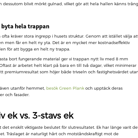
n dessutom blivit mörkt gulnad, vilket gör att hela hallen känns trån
t byta hela trappan
ta kräver stora ingrepp i husets struktur. Genom att istället välja at
 men får en helt ny yta. Det är en mycket mer kostnadseffektiv
n för att bygga en helt ny trappa.
tt kasta bort fungerande material ger vi trappan nytt liv med 8 mm
ftast är arbetet helt klart på bara en till två dagar, vilket minimerar
t premiumresultat som höjer både trivseln och fastighetsvärdet uta
tta även utanför hemmet,
besök Green Plank
och upptäck deras
er och fasader.
 ek vs. 3-stavs ek
et enskilt viktigaste beslutet för slutresultatet. Ek har länge varit de
 det. Träslaget är naturligt hårt och motståndskraftigt mot de