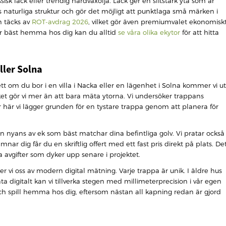
sk lack eller trendig hårdvaxolja. Lack ger en slitstark yta som är
ets naturliga struktur och gör det möjligt att punktlaga små märken i
n täcks av
ROT-avdrag 2026
, vilket gör även premiumvalet ekonomisk
sar bäst hemma hos dig kan du alltid
se våra olika ekytor
för att hitta
ller Solna
t om du bor i en villa i Nacka eller en lägenhet i Solna kommer vi ut
et gör vi mer än att bara mäta ytorna. Vi undersöker trappans
är här vi lägger grunden för en tystare trappa genom att planera för
lken nyans av ek som bäst matchar dina befintliga golv. Vi pratar också
ar dig får du en skriftlig offert med ett fast pris direkt på plats. De
a avgifter som dyker upp senare i projektet.
der vi oss av modern digital mätning. Varje trappa är unik. I äldre hus
a digitalt kan vi tillverka stegen med millimeterprecision i vår egen
 spill hemma hos dig, eftersom nästan all kapning redan är gjord