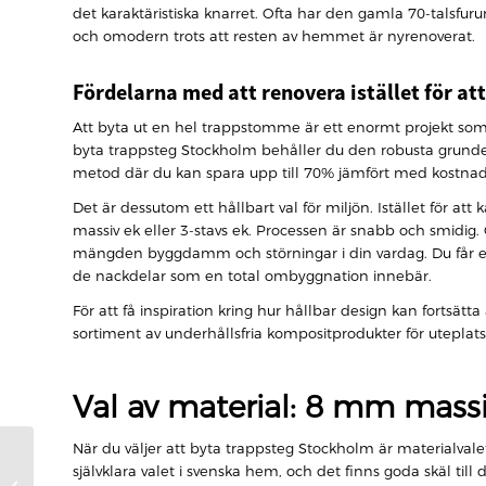
det karaktäristiska knarret. Ofta har den gamla 70-talsfuru
och omodern trots att resten av hemmet är nyrenoverat.
Fördelarna med att renovera istället för at
Att byta ut en hel trappstomme är ett enormt projekt som of
byta trappsteg Stockholm behåller du den robusta grunden
metod där du kan spara upp till 70% jämfört med kostnade
Det är dessutom ett hållbart val för miljön. Istället för a
massiv ek eller 3-stavs ek. Processen är snabb och smidig. O
mängden byggdamm och störningar i din vardag. Du får et
de nackdelar som en total ombyggnation innebär.
För att få inspiration kring hur hållbar design kan fortsä
sortiment av underhållsfria kompositprodukter för uteplats
Val av material: 8 mm massiv
När du väljer att byta trappsteg Stockholm är materialvalet d
Varför renovera
självklara valet i svenska hem, och det finns goda skäl till
trappan med ek?