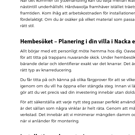
När det kommer till ytbehandling kan du välja mellan klassi
nästintill underhållsfri. Hårdvaxolja framhäver istället trä
framtiden. Kom ihåg att arbetskostnaden för installatione
fördelaktigt. Om du är osäker på vilket material som pas
rätt stil.
Hembesöket – Planering i din villa i Nacka e
Allt börjar med ett personligt möte hemma hos dig. Oavset
för att titta på trappans nuvarande skick. Under hembesök
bärande delar och identifierar exakt var det knarrar. Det 
rätt typ av knarreducering.
Du får titta på och känna på olika färgprover för att se vi
igenom om du vill ha öppna eller stängda steg. Innan vi lämn
gör att du vet precis vad din investering innebär utan dold
För att säkerställa att varje nytt steg passar perfekt använ
är det sällan som några vinklar är helt räta. Genom att mät
verkstad. Det innebär att vi minimerar mängden damm och
när vi anländer för montering.