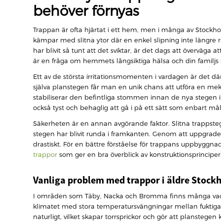
behöver förnyas
Trappan är ofta hjärtat i ett hem, men i många av Stockho
kämpar med slitna ytor där en enkel slipning inte längre räc
har blivit så tunt att det sviktar, är det dags att överväg
är en fråga om hemmets långsiktiga hälsa och din familjs 
Ett av de största irritationsmomenten i vardagen är det d
själva planstegen får man en unik chans att utföra en meka
stabiliserar den befintliga stommen innan de nya stegen i 
också tyst och behaglig att gå i på ett sätt som enbart m
Säkerheten är en annan avgörande faktor. Slitna trappsteg 
stegen har blivit runda i framkanten. Genom att uppgrader
drastiskt. För en bättre förståelse för trappans uppbygg
trappor
som ger en bra överblick av konstruktionsprinciper
Vanliga problem med trappor i äldre Stoc
I områden som Täby, Nacka och Bromma finns många vackra 
klimatet med stora temperatursvängningar mellan fuktiga som
naturligt, vilket skapar torrsprickor och gör att planstege