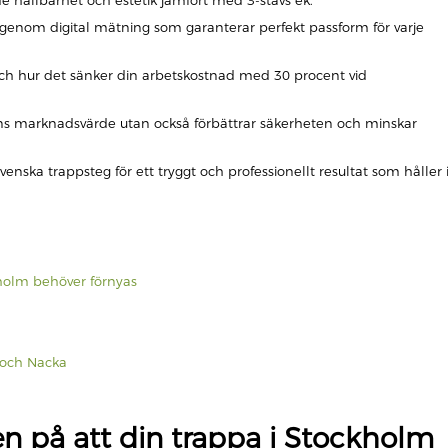
de hållbarhet och estetik jämfört med 3-stavs ek.
genom digital mätning som garanterar perfekt passform för varje
och hur det sänker din arbetskostnad med 30 procent vid
ens marknadsvärde utan också förbättrar säkerheten och minskar
enska trappsteg för ett tryggt och professionellt resultat som håller 
kholm behöver förnyas
y och Nacka
en på att din trappa i Stockholm