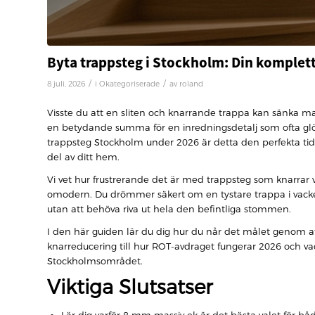
Byta trappsteg i Stockholm: Din komplett
/
/
8 juli, 2026
i
Okategoriserade
av
roland
Visste du att en sliten och knarrande trappa kan sänka 
en betydande summa för en inredningsdetalj som ofta glöm
trappsteg Stockholm under 2026 är detta den perfekta tidpu
del av ditt hem.
Vi vet hur frustrerande det är med trappsteg som knarrar v
omodern. Du drömmer säkert om en tystare trappa i vacker,
utan att behöva riva ut hela den befintliga stommen.
I den här guiden lär du dig hur du når det målet genom at
knarreducering till hur ROT-avdraget fungerar 2026 och va
Stockholmsområdet.
Viktiga Slutsatser