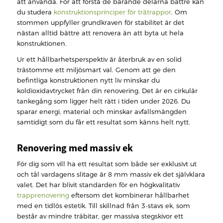
att använda. För att förstå de bärande delarna bättre kan
du studera
konstruktionsprinciper för trätrappor
. Om
stommen uppfyller grundkraven för stabilitet är det
nästan alltid bättre att renovera än att byta ut hela
konstruktionen.
Ur ett hållbarhetsperspektiv är återbruk av en solid
trästomme ett miljösmart val. Genom att ge den
befintliga konstruktionen nytt liv minskar du
koldioxidavtrycket från din renovering. Det är en cirkulär
tankegång som ligger helt rätt i tiden under 2026. Du
sparar energi, material och minskar avfallsmängden
samtidigt som du får ett resultat som känns helt nytt.
Renovering med massiv ek
För dig som vill ha ett resultat som både ser exklusivt ut
och tål vardagens slitage är 8 mm massiv ek det självklara
valet. Det har blivit standarden för en högkvalitativ
trapprenovering
eftersom det kombinerar hållbarhet
med en tidlös estetik. Till skillnad från 3-stavs ek, som
består av mindre träbitar, ger massiva stegskivor ett