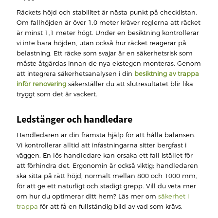
Räckets höjd och stabilitet är nästa punkt på checklistan.
Om fallhöjden är över 1,0 meter kräver reglerna att räcket
är minst 1,1 meter högt. Under en besiktning kontrollerar
vi inte bara höjden, utan också hur räcket reagerar på
belastning. Ett räcke som svajar är en säkerhetsrisk som
måste åtgärdas innan de nya ekstegen monteras. Genom
att integrera säkerhetsanalysen i din
besiktning av trappa
inför renovering
säkerställer du att slutresultatet blir lika
tryggt som det är vackert.
Ledstänger och handledare
Handledaren är din främsta hjälp för att hålla balansen.
Vi kontrollerar alltid att infästningarna sitter bergfast i
väggen. En lös handledare kan orsaka ett fall istället för
att förhindra det. Ergonomin är också viktig; handledaren
ska sitta på rätt höjd, normalt mellan 800 och 1000 mm,
för att ge ett naturligt och stadigt grepp. Vill du veta mer
om hur du optimerar ditt hem? Läs mer om
säkerhet i
trappa
för att få en fullständig bild av vad som krävs.