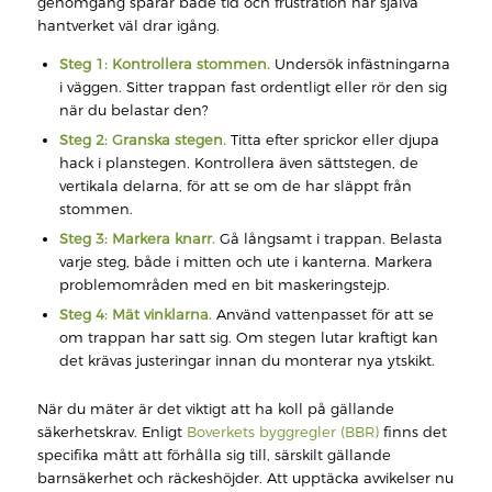
genomgång sparar både tid och frustration när själva
hantverket väl drar igång.
Steg 1: Kontrollera stommen.
Undersök infästningarna
i väggen. Sitter trappan fast ordentligt eller rör den sig
när du belastar den?
Steg 2: Granska stegen.
Titta efter sprickor eller djupa
hack i planstegen. Kontrollera även sättstegen, de
vertikala delarna, för att se om de har släppt från
stommen.
Steg 3: Markera knarr.
Gå långsamt i trappan. Belasta
varje steg, både i mitten och ute i kanterna. Markera
problemområden med en bit maskeringstejp.
Steg 4: Mät vinklarna.
Använd vattenpasset för att se
om trappan har satt sig. Om stegen lutar kraftigt kan
det krävas justeringar innan du monterar nya ytskikt.
När du mäter är det viktigt att ha koll på gällande
säkerhetskrav. Enligt
Boverkets byggregler (BBR)
finns det
specifika mått att förhålla sig till, särskilt gällande
barnsäkerhet och räckeshöjder. Att upptäcka avvikelser nu