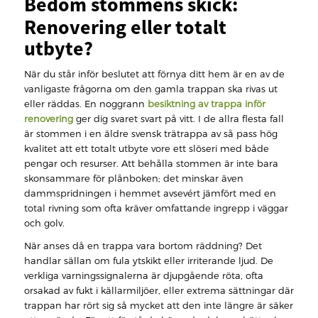
Bedöm stommens skick:
Renovering eller totalt
utbyte?
När du står inför beslutet att förnya ditt hem är en av de
vanligaste frågorna om den gamla trappan ska rivas ut
eller räddas. En noggrann
besiktning av trappa inför
renovering
ger dig svaret svart på vitt. I de allra flesta fall
är stommen i en äldre svensk trätrappa av så pass hög
kvalitet att ett totalt utbyte vore ett slöseri med både
pengar och resurser. Att behålla stommen är inte bara
skonsammare för plånboken; det minskar även
dammspridningen i hemmet avsevért jämfört med en
total rivning som ofta kräver omfattande ingrepp i väggar
och golv.
När anses då en trappa vara bortom räddning? Det
handlar sällan om fula ytskikt eller irriterande ljud. De
verkliga varningssignalerna är djupgående röta, ofta
orsakad av fukt i källarmiljöer, eller extrema sättningar där
trappan har rört sig så mycket att den inte längre är säker