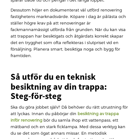
sparar både tid och pengar i det långa loppet.
Dessutom höjer en dokumenterat väl utförd renovering
fastighetens marknadsvärde. Köpare i dag är pålästa och
ställer högre krav på att renoveringar är
fackmannamässigt utförda från grunden. När du kan visa
att trappan har besiktigats och åtgärdats korrekt skapar
det en trygghet som ofta reflekteras i slutpriset vid en
försäljning. Planera smart, besiktiga noga och bygg för
framtiden.
Så utför du en teknisk
besiktning av din trappa:
Steg-för-steg
Ska du göra jobbet själv? Då behöver du rätt utrustning för
att lyckas. Innan du påbörjar din
besiktning av trappa
inför renovering
bör du samla ihop ett vattenpass, ett
mätband och en stark ficklampa. Med dessa verktyg kan
du se det som ögat annars missar. En metodisk