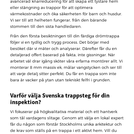
avancerad knarreducering för att skapa ett tystare hem
eller stängning av trappor för att optimera
värmekostnader och öka säkerheten för barn och husdur.
Vi ser till att helheten fungerar, från den bärande
stommen till den sista handledaren.
Från den första besiktningen till din färdiga drömtrappa
följer vi en tydlig och trygg process. Det börjar med
besöket där vi mäter och analyserar. Därefter får du en
detaljerad offert baserad på fakta, inte gissningar. När
arbetet väl drar igång sköter våra erfarna montörer allt. Vi
monterar 8 mm massiv ek, målar vangstycken och ser till
att varje detalj sitter perfekt. Du får en trappa som inte
bara är vacker på ytan utan tekniskt felfri i grunden.
Varför välja Svenska trappsteg för din
inspektion?
Vi fokuserar på högkvalitativa material och ett hantverk
som tål vardagens slitage. Genom att välja en lokal expert
får du någon som förstår Stockholms unika arkitektur och
de krav som ställs på en trappa i ett aktivt hem. Vill du