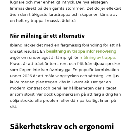
lugnare och mer enhetligt intryck. De nya ekstegen
limmas direkt på den gamla stommen. Det döljer effektivt
även den tråkigaste furustrappa och skapar en känsla av
en helt ny trappa i massivt ädelträ.
När målning är ett alternativ
Ibland räcker det med en färgmässig förändring för att nå
önskat resultat. En
besiktning av trappa inför renovering
avgör om underlaget är lämpligt för
målning av trappa
.
Kravet är att träet är torrt, rent och fritt från djupa sprickor
som färgen inte kan överbrygga. En populär kombination
under 2026 är att måla vangstycken och sättsteg i en ljus
kulör medan planstegen kläs in i varm ek. Det ger en
modern kontrast och behåller hållbarheten där slitaget
är som störst. Var dock uppmärksam på att färg aldrig kan
dölja strukturella problem eller dämpa kraftigt knarr på
sikt.
Säkerhetskrav och ergonomi