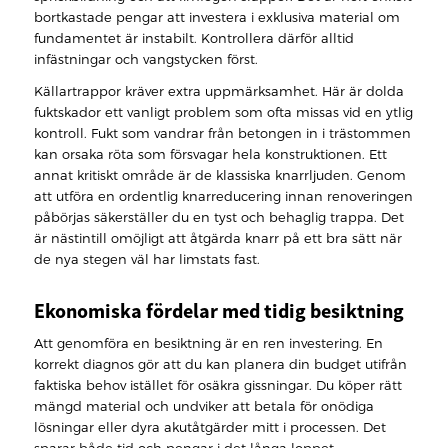
bortkastade pengar att investera i exklusiva material om
fundamentet är instabilt. Kontrollera därför alltid
infästningar och vangstycken först.
Källartrappor kräver extra uppmärksamhet. Här är dolda
fuktskador ett vanligt problem som ofta missas vid en ytlig
kontroll. Fukt som vandrar från betongen in i trästommen
kan orsaka röta som försvagar hela konstruktionen. Ett
annat kritiskt område är de klassiska knarrljuden. Genom
att utföra en ordentlig knarreducering innan renoveringen
påbörjas säkerställer du en tyst och behaglig trappa. Det
är nästintill omöjligt att åtgärda knarr på ett bra sätt när
de nya stegen väl har limstats fast.
Ekonomiska fördelar med tidig besiktning
Att genomföra en besiktning är en ren investering. En
korrekt diagnos gör att du kan planera din budget utifrån
faktiska behov istället för osäkra gissningar. Du köper rätt
mängd material och undviker att betala för onödiga
lösningar eller dyra akutåtgärder mitt i processen. Det