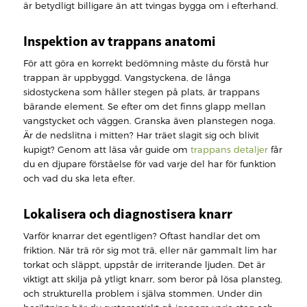
är betydligt billigare än att tvingas bygga om i efterhand.
Inspektion av trappans anatomi
För att göra en korrekt bedömning måste du förstå hur
trappan är uppbyggd. Vangstyckena, de långa
sidostyckena som håller stegen på plats, är trappans
bärande element. Se efter om det finns glapp mellan
vangstycket och väggen. Granska även planstegen noga.
Är de nedslitna i mitten? Har träet slagit sig och blivit
kupigt? Genom att läsa vår guide om
trappans detaljer
får
du en djupare förståelse för vad varje del har för funktion
och vad du ska leta efter.
Lokalisera och diagnostisera knarr
Varför knarrar det egentligen? Oftast handlar det om
friktion. När trä rör sig mot trä, eller när gammalt lim har
torkat och släppt, uppstår de irriterande ljuden. Det är
viktigt att skilja på ytligt knarr, som beror på lösa plansteg,
och strukturella problem i själva stommen. Under din