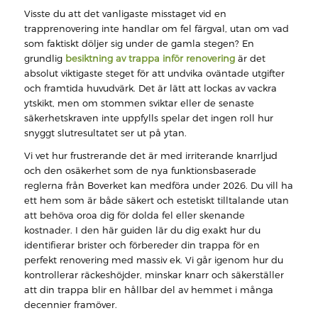
Visste du att det vanligaste misstaget vid en
trapprenovering inte handlar om fel färgval, utan om vad
som faktiskt döljer sig under de gamla stegen? En
grundlig
besiktning av trappa inför renovering
är det
absolut viktigaste steget för att undvika oväntade utgifter
och framtida huvudvärk. Det är lätt att lockas av vackra
ytskikt, men om stommen sviktar eller de senaste
säkerhetskraven inte uppfylls spelar det ingen roll hur
snyggt slutresultatet ser ut på ytan.
Vi vet hur frustrerande det är med irriterande knarrljud
och den osäkerhet som de nya funktionsbaserade
reglerna från Boverket kan medföra under 2026. Du vill ha
ett hem som är både säkert och estetiskt tilltalande utan
att behöva oroa dig för dolda fel eller skenande
kostnader. I den här guiden lär du dig exakt hur du
identifierar brister och förbereder din trappa för en
perfekt renovering med massiv ek. Vi går igenom hur du
kontrollerar räckeshöjder, minskar knarr och säkerställer
att din trappa blir en hållbar del av hemmet i många
decennier framöver.