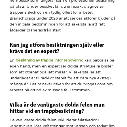
hembesök som fungerar som en professionell besiktning
på plats. Under besöket får du en exakt diagnos av
trappans skick och en tydlig offert för arbetet.
Branschpraxis under 2026 är att seriösa aktörer bjuder på
den initiala bedömningen för att säkerställa att rätt
åtgärder planeras från start.
Kan jag utföra besiktningen själv eller
krävs det en expert?
En
besiktning av trappa inför renovering
kan påbörjas på
egen hand, men en expert ser dolda strukturella brister
som ett otränat öga lätt missar. Vi säkerställer att
underlaget är tillräckligt stabilt för att bära nya eksteg i
många år. Det minskar risken för att du tvingas göra om
arbetet på grund av missade fel i stommen.
Vilka är de vanligaste dolda felen man
hittar vid en trappbesiktning?
De vanligaste dolda felen inkluderar fuktskador i
vangstycken, lösa infästningar mot väggen och torkat lim