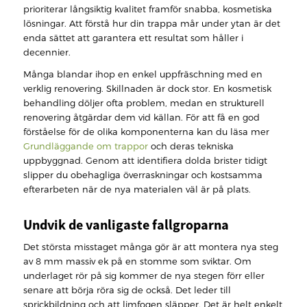
prioriterar långsiktig kvalitet framför snabba, kosmetiska
lösningar. Att förstå hur din trappa mår under ytan är det
enda sättet att garantera ett resultat som håller i
decennier.
Många blandar ihop en enkel uppfräschning med en
verklig renovering. Skillnaden är dock stor. En kosmetisk
behandling döljer ofta problem, medan en strukturell
renovering åtgärdar dem vid källan. För att få en god
förståelse för de olika komponenterna kan du läsa mer
Grundläggande om trappor
och deras tekniska
uppbyggnad. Genom att identifiera dolda brister tidigt
slipper du obehagliga överraskningar och kostsamma
efterarbeten när de nya materialen väl är på plats.
Undvik de vanligaste fallgroparna
Det största misstaget många gör är att montera nya steg
av 8 mm massiv ek på en stomme som sviktar. Om
underlaget rör på sig kommer de nya stegen förr eller
senare att börja röra sig de också. Det leder till
sprickbildning och att limfogen släpper. Det är helt enkelt