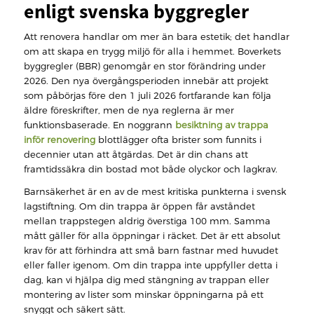
enligt svenska byggregler
Att renovera handlar om mer än bara estetik; det handlar
om att skapa en trygg miljö för alla i hemmet. Boverkets
byggregler (BBR) genomgår en stor förändring under
2026. Den nya övergångsperioden innebär att projekt
som påbörjas före den 1 juli 2026 fortfarande kan följa
äldre föreskrifter, men de nya reglerna är mer
funktionsbaserade. En noggrann
besiktning av trappa
inför renovering
blottlägger ofta brister som funnits i
decennier utan att åtgärdas. Det är din chans att
framtidssäkra din bostad mot både olyckor och lagkrav.
Barnsäkerhet är en av de mest kritiska punkterna i svensk
lagstiftning. Om din trappa är öppen får avståndet
mellan trappstegen aldrig överstiga 100 mm. Samma
mått gäller för alla öppningar i räcket. Det är ett absolut
krav för att förhindra att små barn fastnar med huvudet
eller faller igenom. Om din trappa inte uppfyller detta i
dag, kan vi hjälpa dig med stängning av trappan eller
montering av lister som minskar öppningarna på ett
snyggt och säkert sätt.