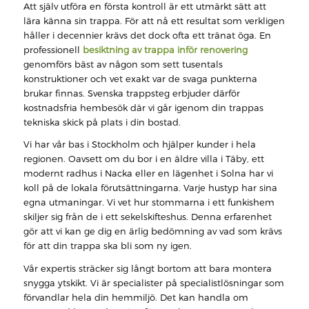
Att själv utföra en första kontroll är ett utmärkt sätt att
lära känna sin trappa. För att nå ett resultat som verkligen
håller i decennier krävs det dock ofta ett tränat öga. En
professionell
besiktning av trappa inför renovering
genomförs bäst av någon som sett tusentals
konstruktioner och vet exakt var de svaga punkterna
brukar finnas. Svenska trappsteg erbjuder därför
kostnadsfria hembesök där vi går igenom din trappas
tekniska skick på plats i din bostad.
Vi har vår bas i Stockholm och hjälper kunder i hela
regionen. Oavsett om du bor i en äldre villa i Täby, ett
modernt radhus i Nacka eller en lägenhet i Solna har vi
koll på de lokala förutsättningarna. Varje hustyp har sina
egna utmaningar. Vi vet hur stommarna i ett funkishem
skiljer sig från de i ett sekelskifteshus. Denna erfarenhet
gör att vi kan ge dig en ärlig bedömning av vad som krävs
för att din trappa ska bli som ny igen.
Vår expertis sträcker sig långt bortom att bara montera
snygga ytskikt. Vi är specialister på specialistlösningar som
förvandlar hela din hemmiljö. Det kan handla om