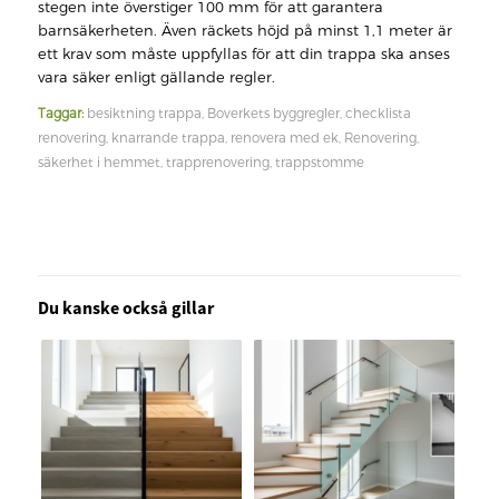
stegen inte överstiger 100 mm för att garantera
barnsäkerheten. Även räckets höjd på minst 1,1 meter är
ett krav som måste uppfyllas för att din trappa ska anses
vara säker enligt gällande regler.
Taggar:
besiktning trappa
,
Boverkets byggregler
,
checklista
renovering
,
knarrande trappa
,
renovera med ek
,
Renovering
,
säkerhet i hemmet
,
trapprenovering
,
trappstomme
Du kanske också gillar