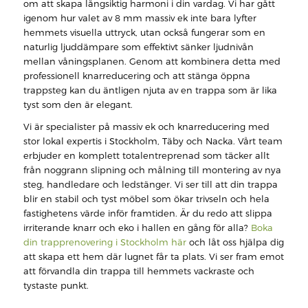
om att skapa långsiktig harmoni i din vardag. Vi har gått
igenom hur valet av 8 mm massiv ek inte bara lyfter
hemmets visuella uttryck, utan också fungerar som en
naturlig ljuddämpare som effektivt sänker ljudnivån
mellan våningsplanen. Genom att kombinera detta med
professionell knarreducering och att stänga öppna
trappsteg kan du äntligen njuta av en trappa som är lika
tyst som den är elegant.
Vi är specialister på massiv ek och knarreducering med
stor lokal expertis i Stockholm, Täby och Nacka. Vårt team
erbjuder en komplett totalentreprenad som täcker allt
från noggrann slipning och målning till montering av nya
steg, handledare och ledstänger. Vi ser till att din trappa
blir en stabil och tyst möbel som ökar trivseln och hela
fastighetens värde inför framtiden. Är du redo att slippa
irriterande knarr och eko i hallen en gång för alla?
Boka
din trapprenovering i Stockholm här
och låt oss hjälpa dig
att skapa ett hem där lugnet får ta plats. Vi ser fram emot
att förvandla din trappa till hemmets vackraste och
tystaste punkt.