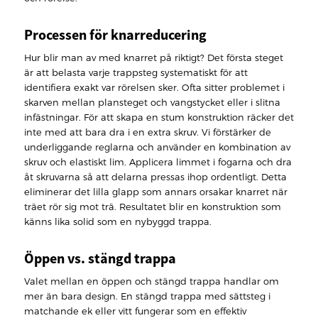
Processen för knarreducering
Hur blir man av med knarret på riktigt? Det första steget
är att belasta varje trappsteg systematiskt för att
identifiera exakt var rörelsen sker. Ofta sitter problemet i
skarven mellan plansteget och vangstycket eller i slitna
infästningar. För att skapa en stum konstruktion räcker det
inte med att bara dra i en extra skruv. Vi förstärker de
underliggande reglarna och använder en kombination av
skruv och elastiskt lim. Applicera limmet i fogarna och dra
åt skruvarna så att delarna pressas ihop ordentligt. Detta
eliminerar det lilla glapp som annars orsakar knarret när
träet rör sig mot trä. Resultatet blir en konstruktion som
känns lika solid som en nybyggd trappa.
Öppen vs. stängd trappa
Valet mellan en öppen och stängd trappa handlar om
mer än bara design. En stängd trappa med sättsteg i
matchande ek eller vitt fungerar som en effektiv