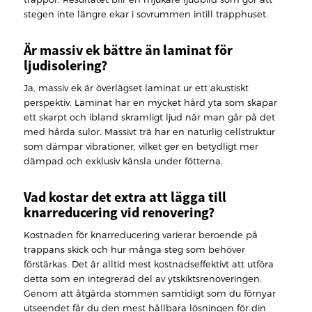
stegen inte längre ekar i sovrummen intill trapphuset.
Är massiv ek bättre än laminat för
ljudisolering?
Ja, massiv ek är överlägset laminat ur ett akustiskt
perspektiv. Laminat har en mycket hård yta som skapar
ett skarpt och ibland skramligt ljud när man går på det
med hårda sulor. Massivt trä har en naturlig cellstruktur
som dämpar vibrationer, vilket ger en betydligt mer
dämpad och exklusiv känsla under fötterna.
Vad kostar det extra att lägga till
knarreducering vid renovering?
Kostnaden för knarreducering varierar beroende på
trappans skick och hur många steg som behöver
förstärkas. Det är alltid mest kostnadseffektivt att utföra
detta som en integrerad del av ytskiktsrenoveringen.
Genom att åtgärda stommen samtidigt som du förnyar
utseendet får du den mest hållbara lösningen för din