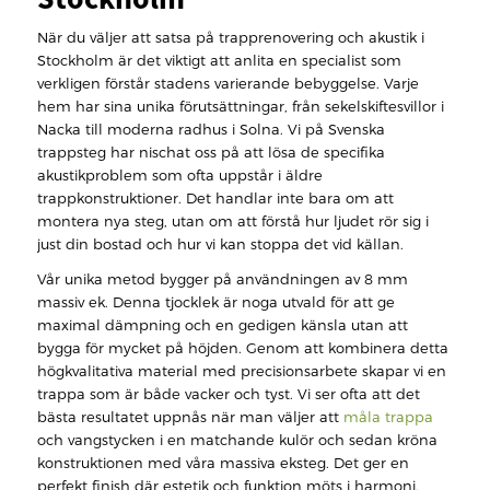
När du väljer att satsa på trapprenovering och akustik i
Stockholm är det viktigt att anlita en specialist som
verkligen förstår stadens varierande bebyggelse. Varje
hem har sina unika förutsättningar, från sekelskiftesvillor i
Nacka till moderna radhus i Solna. Vi på Svenska
trappsteg har nischat oss på att lösa de specifika
akustikproblem som ofta uppstår i äldre
trappkonstruktioner. Det handlar inte bara om att
montera nya steg, utan om att förstå hur ljudet rör sig i
just din bostad och hur vi kan stoppa det vid källan.
Vår unika metod bygger på användningen av 8 mm
massiv ek. Denna tjocklek är noga utvald för att ge
maximal dämpning och en gedigen känsla utan att
bygga för mycket på höjden. Genom att kombinera detta
högkvalitativa material med precisionsarbete skapar vi en
trappa som är både vacker och tyst. Vi ser ofta att det
bästa resultatet uppnås när man väljer att
måla trappa
och vangstycken i en matchande kulör och sedan kröna
konstruktionen med våra massiva eksteg. Det ger en
perfekt finish där estetik och funktion möts i harmoni.