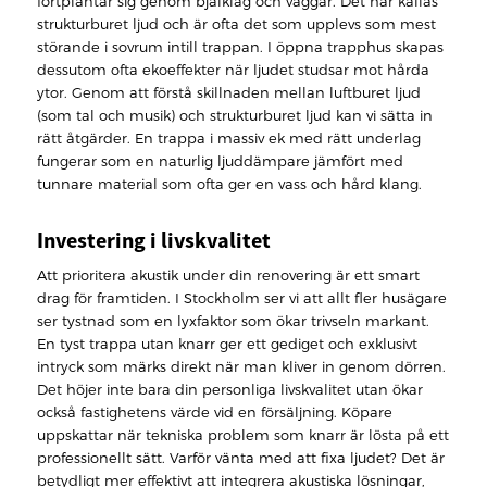
fortplantar sig genom bjälklag och väggar. Det här kallas
strukturburet ljud och är ofta det som upplevs som mest
störande i sovrum intill trappan. I öppna trapphus skapas
dessutom ofta ekoeffekter när ljudet studsar mot hårda
ytor. Genom att förstå skillnaden mellan luftburet ljud
(som tal och musik) och strukturburet ljud kan vi sätta in
rätt åtgärder. En trappa i massiv ek med rätt underlag
fungerar som en naturlig ljuddämpare jämfört med
tunnare material som ofta ger en vass och hård klang.
Investering i livskvalitet
Att prioritera akustik under din renovering är ett smart
drag för framtiden. I Stockholm ser vi att allt fler husägare
ser tystnad som en lyxfaktor som ökar trivseln markant.
En tyst trappa utan knarr ger ett gediget och exklusivt
intryck som märks direkt när man kliver in genom dörren.
Det höjer inte bara din personliga livskvalitet utan ökar
också fastighetens värde vid en försäljning. Köpare
uppskattar när tekniska problem som knarr är lösta på ett
professionellt sätt. Varför vänta med att fixa ljudet? Det är
betydligt mer effektivt att integrera akustiska lösningar,