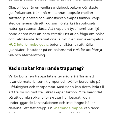
Glapp i fogar är en vanlig syndabock bakom oönskade
ljudfrekvenser. När små mellanrum uppstår mellan
sättsteg, plansteg och vangstycken skapas friktion. Varje
steg genererar då ett ljud som förstärks i trapphusets
naturliga resonanslåda. Att skapa en tyst inomhusmiljö
handlar om mer än bara estetik. Det är en fråga om hälsa
och välmående. Internationella riktlinjer, som exempelvis
HUD interior noise goals
, betonar vikten av att hålla
ljudnivåer i bostäder på en balanserad nivå för att främja
vila och återhämtning.
Vad orsakar knarrande trappsteg?
Varför börjar en trappa låta efter några år? Trä är ett
levande material som krymper och sväller beroende på
luftfuktighet och temperatur. Med tiden kan detta leda till
att trä rör sig mot trä, vilket skapar friktion. Ofta beror det
på att gamla spikar eller skruvar har lossnat i den
underliggande konstruktionen och inte längre håller
delarna i ett fast grepp. En
knarrande trappa
kan dock