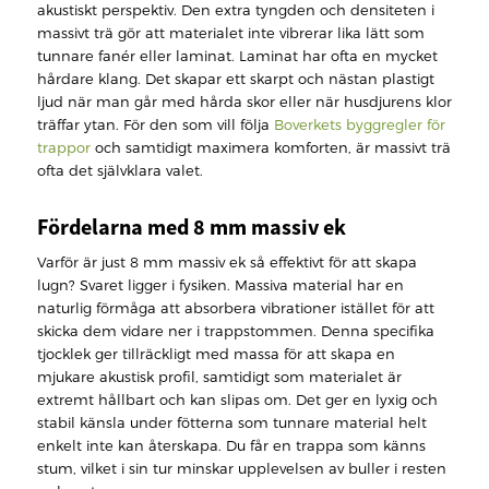
akustiskt perspektiv. Den extra tyngden och densiteten i
massivt trä gör att materialet inte vibrerar lika lätt som
tunnare fanér eller laminat. Laminat har ofta en mycket
hårdare klang. Det skapar ett skarpt och nästan plastigt
ljud när man går med hårda skor eller när husdjurens klor
träffar ytan. För den som vill följa
Boverkets byggregler för
trappor
och samtidigt maximera komforten, är massivt trä
ofta det självklara valet.
Fördelarna med 8 mm massiv ek
Varför är just 8 mm massiv ek så effektivt för att skapa
lugn? Svaret ligger i fysiken. Massiva material har en
naturlig förmåga att absorbera vibrationer istället för att
skicka dem vidare ner i trappstommen. Denna specifika
tjocklek ger tillräckligt med massa för att skapa en
mjukare akustisk profil, samtidigt som materialet är
extremt hållbart och kan slipas om. Det ger en lyxig och
stabil känsla under fötterna som tunnare material helt
enkelt inte kan återskapa. Du får en trappa som känns
stum, vilket i sin tur minskar upplevelsen av buller i resten