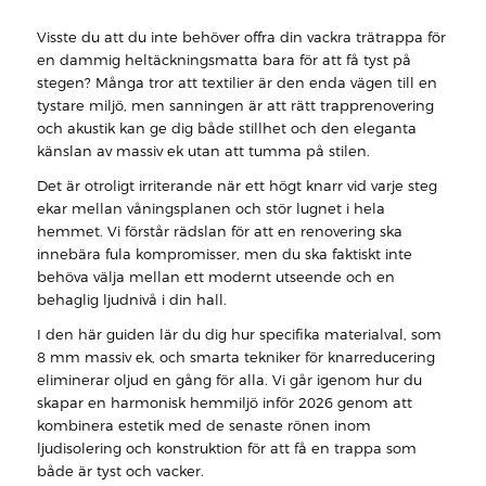
Visste du att du inte behöver offra din vackra trätrappa för
en dammig heltäckningsmatta bara för att få tyst på
stegen? Många tror att textilier är den enda vägen till en
tystare miljö, men sanningen är att rätt trapprenovering
och akustik kan ge dig både stillhet och den eleganta
känslan av massiv ek utan att tumma på stilen.
Det är otroligt irriterande när ett högt knarr vid varje steg
ekar mellan våningsplanen och stör lugnet i hela
hemmet. Vi förstår rädslan för att en renovering ska
innebära fula kompromisser, men du ska faktiskt inte
behöva välja mellan ett modernt utseende och en
behaglig ljudnivå i din hall.
I den här guiden lär du dig hur specifika materialval, som
8 mm massiv ek, och smarta tekniker för knarreducering
eliminerar oljud en gång för alla. Vi går igenom hur du
skapar en harmonisk hemmiljö inför 2026 genom att
kombinera estetik med de senaste rönen inom
ljudisolering och konstruktion för att få en trappa som
både är tyst och vacker.