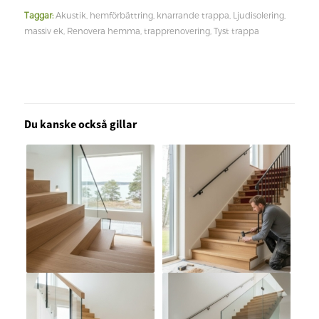
Taggar:
Akustik
,
hemförbättring
,
knarrande trappa
,
Ljudisolering
,
massiv ek
,
Renovera hemma
,
trapprenovering
,
Tyst trappa
Du kanske också gillar