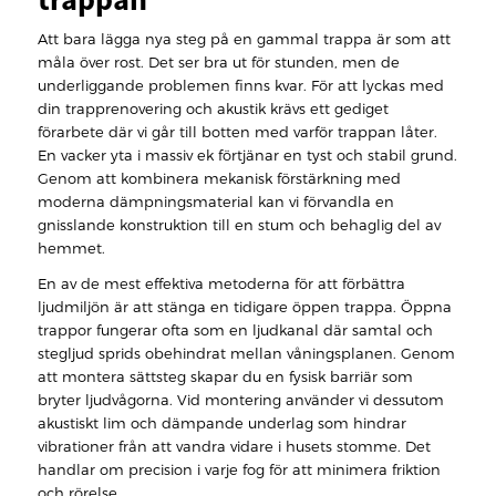
Att bara lägga nya steg på en gammal trappa är som att
måla över rost. Det ser bra ut för stunden, men de
underliggande problemen finns kvar. För att lyckas med
din trapprenovering och akustik krävs ett gediget
förarbete där vi går till botten med varför trappan låter.
En vacker yta i massiv ek förtjänar en tyst och stabil grund.
Genom att kombinera mekanisk förstärkning med
moderna dämpningsmaterial kan vi förvandla en
gnisslande konstruktion till en stum och behaglig del av
hemmet.
En av de mest effektiva metoderna för att förbättra
ljudmiljön är att stänga en tidigare öppen trappa. Öppna
trappor fungerar ofta som en ljudkanal där samtal och
stegljud sprids obehindrat mellan våningsplanen. Genom
att montera sättsteg skapar du en fysisk barriär som
bryter ljudvågorna. Vid montering använder vi dessutom
akustiskt lim och dämpande underlag som hindrar
vibrationer från att vandra vidare i husets stomme. Det
handlar om precision i varje fog för att minimera friktion
och rörelse.