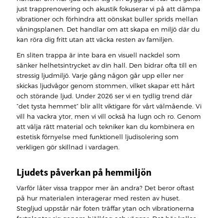
just trapprenovering och akustik fokuserar vi på att dämpa
vibrationer och förhindra att oönskat buller sprids mellan
våningsplanen. Det handlar om att skapa en miljö där du
kan röra dig fritt utan att väcka resten av familjen.
En sliten trappa är inte bara en visuell nackdel som
sänker helhetsintrycket av din hall. Den bidrar ofta till en
stressig ljudmiljö. Varje gång någon går upp eller ner
skickas ljudvågor genom stommen, vilket skapar ett hårt
och störande ljud. Under 2026 ser vi en tydlig trend där
”det tysta hemmet” blir allt viktigare för vårt välmående. Vi
vill ha vackra ytor, men vi vill också ha lugn och ro. Genom
att välja rätt material och tekniker kan du kombinera en
estetisk förnyelse med funktionell ljudisolering som
verkligen gör skillnad i vardagen.
Ljudets påverkan på hemmiljön
Varför låter vissa trappor mer än andra? Det beror oftast
på hur materialen interagerar med resten av huset.
Stegljud uppstår när foten träffar ytan och vibrationerna