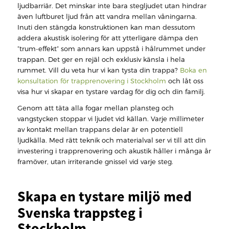
ljudbarriär. Det minskar inte bara stegljudet utan hindrar
även luftburet ljud från att vandra mellan våningarna.
Inuti den stängda konstruktionen kan man dessutom
addera akustisk isolering för att ytterligare dämpa den
”trum-effekt” som annars kan uppstå i hålrummet under
trappan. Det ger en rejäl och exklusiv känsla i hela
rummet. Vill du veta hur vi kan tysta din trappa?
Boka en
konsultation för trapprenovering i Stockholm
och låt oss
visa hur vi skapar en tystare vardag för dig och din familj.
Genom att täta alla fogar mellan plansteg och
vangstycken stoppar vi ljudet vid källan. Varje millimeter
av kontakt mellan trappans delar är en potentiell
ljudkälla. Med rätt teknik och materialval ser vi till att din
investering i trapprenovering och akustik håller i många år
framöver, utan irriterande gnissel vid varje steg.
Skapa en tystare miljö med
Svenska trappsteg i
Stockholm