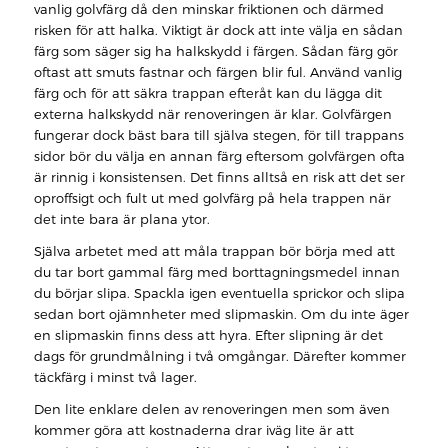
vanlig golvfärg då den minskar friktionen och därmed
risken för att halka. Viktigt är dock att inte välja en sådan
färg som säger sig ha halkskydd i färgen. Sådan färg gör
oftast att smuts fastnar och färgen blir ful. Använd vanlig
färg och för att säkra trappan efteråt kan du lägga dit
externa halkskydd när renoveringen är klar. Golvfärgen
fungerar dock bäst bara till själva stegen, för till trappans
sidor bör du välja en annan färg eftersom golvfärgen ofta
är rinnig i konsistensen. Det finns alltså en risk att det ser
oproffsigt och fult ut med golvfärg på hela trappen när
det inte bara är plana ytor.
Själva arbetet med att måla trappan bör börja med att
du tar bort gammal färg med borttagningsmedel innan
du börjar slipa. Spackla igen eventuella sprickor och slipa
sedan bort ojämnheter med slipmaskin. Om du inte äger
en slipmaskin finns dess att hyra. Efter slipning är det
dags för grundmålning i två omgångar. Därefter kommer
täckfärg i minst två lager.
Den lite enklare delen av renoveringen men som även
kommer göra att kostnaderna drar iväg lite är att