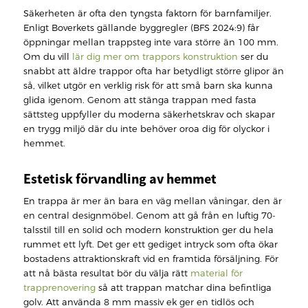
Säkerheten är ofta den tyngsta faktorn för barnfamiljer.
Enligt Boverkets gällande byggregler (BFS 2024:9) får
öppningar mellan trappsteg inte vara större än 100 mm.
Om du vill
lär dig mer om trappors konstruktion
ser du
snabbt att äldre trappor ofta har betydligt större glipor än
så, vilket utgör en verklig risk för att små barn ska kunna
glida igenom. Genom att stänga trappan med fasta
sättsteg uppfyller du moderna säkerhetskrav och skapar
en trygg miljö där du inte behöver oroa dig för olyckor i
hemmet.
Estetisk förvandling av hemmet
En trappa är mer än bara en väg mellan våningar, den är
en central designmöbel. Genom att gå från en luftig 70-
talsstil till en solid och modern konstruktion ger du hela
rummet ett lyft. Det ger ett gediget intryck som ofta ökar
bostadens attraktionskraft vid en framtida försäljning. För
att nå bästa resultat bör du välja rätt
material för
trapprenovering
så att trappan matchar dina befintliga
golv. Att använda 8 mm massiv ek ger en tidlös och