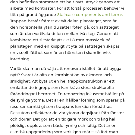
den befintliga stommen ett helt nytt uttryck genom att
arbeta med kontraster. För att förstå processen behöver vi
titta på grundläggande
Staircase components and terms
.
Trappan består främst av två delar: plansteget, som är
den horisontella ytan du sätter foten på, och sättsteget,
som är den vertikala delen mellan två steg. Genom att
kombinera ett slitstarkt ytskikt i 8 mm massiv ek på
planstegen med en krispigt vit yta på sättstegen skapas
en visuell lätthet som är en hörnsten i skandinavisk
inredning.
Varför ska man då välja att renovera istället för att bygga
nytt? Svaret är ofta en kombination av ekonomi och
smidighet. Att byta ut en hel trappkonstruktion är ett
omfattande ingrepp som kan kräva stora strukturella
förändringar i hemmet. En renovering fokuserar istället på
de synliga ytorna. Det är en hållbar lösning som sparar på
resurser samtidigt som trappans funktion förbättras.
Dessutom reflekterar de vita ytorna dagsljuset från fönster
och dörrar. Det gör att en tidigare mörk och trång hall
plötsligt upplevs som både rymlig och luftig. Det är en
estetisk uppgradering som verkligen märks så fort man