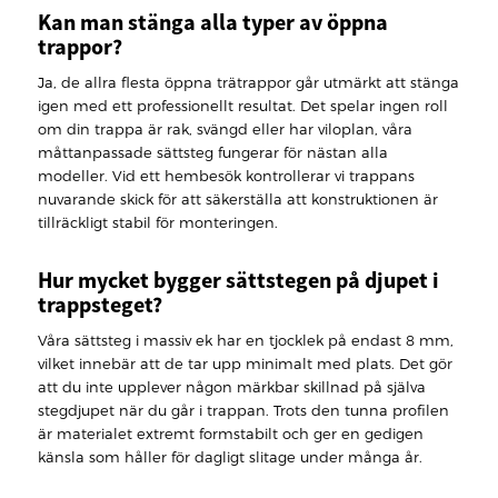
Kan man stänga alla typer av öppna
trappor?
Ja, de allra flesta öppna trätrappor går utmärkt att stänga
igen med ett professionellt resultat. Det spelar ingen roll
om din trappa är rak, svängd eller har viloplan, våra
måttanpassade sättsteg fungerar för nästan alla
modeller. Vid ett hembesök kontrollerar vi trappans
nuvarande skick för att säkerställa att konstruktionen är
tillräckligt stabil för monteringen.
Hur mycket bygger sättstegen på djupet i
trappsteget?
Våra sättsteg i massiv ek har en tjocklek på endast 8 mm,
vilket innebär att de tar upp minimalt med plats. Det gör
att du inte upplever någon märkbar skillnad på själva
stegdjupet när du går i trappan. Trots den tunna profilen
är materialet extremt formstabilt och ger en gedigen
känsla som håller för dagligt slitage under många år.