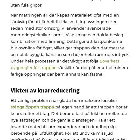
utan fula glipor.
När mätningen är klar kapas materialet, ofta med en
sänksåg för att få helt flisfria snitt. Inpassningen sker
sedan med stor omsorg. Vi använder avancerade
monteringstekniker som skråspikning och dolda beslag i
kombination med limning. Detta gör att fästpunkterna
blir osynliga för ögat, vilket ger trappan den där massiva
och platsbyggda känslan som höjer hela rummets intryck.
Under hela processen är det viktigt att följa
Boverkets
byggregler för trappor
, särskilt när det gäller att eliminera
farliga öppningar där barn annars kan fastna.
Vikten av knarreducering
Ett vanligt problem när glada hemmafixare försöker
stänga öppen trappa
på egen hand är att trappan börjar
knarra efter ett tag. Det beror oftast på friktion mellan de
nya sättstegen och de gamla planstegen. Trä är ett
levande material som expanderar och drar ihop sig
beroende på luftfuktighet. För att undvika missljud
använder vi på Svenska trappsteg alltid ett högkvalitativt