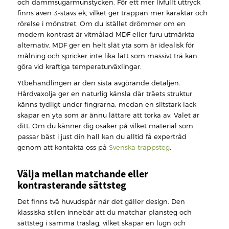
och dammsugarmunstycken. För ett mer livfullt uttryck
finns även 3-stavs ek, vilket ger trappan mer karaktär och
rörelse i mönstret. Om du istället drömmer om en
modern kontrast är vitmålad MDF eller furu utmärkta
alternativ. MDF ger en helt slät yta som är idealisk för
målning och spricker inte lika lätt som massivt trä kan
göra vid kraftiga temperaturväxlingar.
Ytbehandlingen är den sista avgörande detaljen.
Hårdvaxolja ger en naturlig känsla där träets struktur
känns tydligt under fingrarna, medan en slitstark lack
skapar en yta som är ännu lättare att torka av. Valet är
ditt. Om du känner dig osäker på vilket material som
passar bäst i just din hall kan du alltid få expertråd
genom att kontakta oss på
Svenska trappsteg
.
Välja mellan matchande eller
kontrasterande sättsteg
Det finns två huvudspår när det gäller design. Den
klassiska stilen innebär att du matchar plansteg och
sättsteg i samma träslag, vilket skapar en lugn och