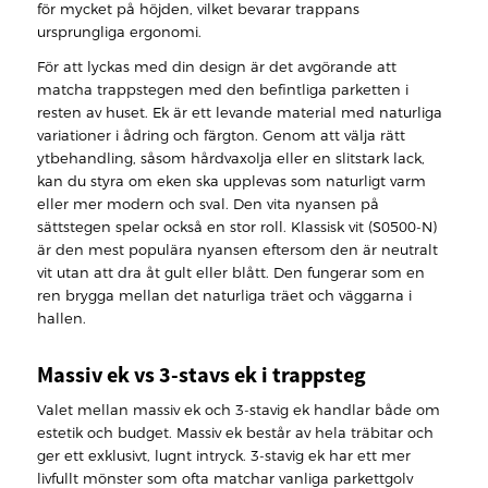
för mycket på höjden, vilket bevarar trappans
ursprungliga ergonomi.
För att lyckas med din design är det avgörande att
matcha trappstegen med den befintliga parketten i
resten av huset. Ek är ett levande material med naturliga
variationer i ådring och färgton. Genom att välja rätt
ytbehandling, såsom hårdvaxolja eller en slitstark lack,
kan du styra om eken ska upplevas som naturligt varm
eller mer modern och sval. Den vita nyansen på
sättstegen spelar också en stor roll. Klassisk vit (S0500-N)
är den mest populära nyansen eftersom den är neutralt
vit utan att dra åt gult eller blått. Den fungerar som en
ren brygga mellan det naturliga träet och väggarna i
hallen.
Massiv ek vs 3-stavs ek i trappsteg
Valet mellan massiv ek och 3-stavig ek handlar både om
estetik och budget. Massiv ek består av hela träbitar och
ger ett exklusivt, lugnt intryck. 3-stavig ek har ett mer
livfullt mönster som ofta matchar vanliga parkettgolv