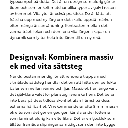
typexempel på detta. Det är en design som aldrig går ur
tiden och som enkelt matchar olika typer av golv i resten
av hemmet. Vita ytor är också praktiska. De är lätta att
fräscha upp med ny färg om det skulle uppstå märken
efter många års användning. Kontrasten mellan det
varma träet i eken och den rena vita färgen skapar en
dynamik som lyfter hela interiören till en ny nivå.
Designval: Kombinera massiv
ek med vita sättsteg
När du bestämmer dig för att renovera trappa med
vitmålade sättsteg handlar det om att hitta den perfekta
balansen mellan värme och ljus. Massiv ek har länge varit
det självklara valet för plansteg i svenska hem. Det beror
inte bara på dess tidlösa skönhet utan främst på dess
extrema hållbarhet. Vi rekommenderar ofta 8 mm massiv
ek eftersom det ger en gedigen känsla under fötterna
som laminat aldrig kan efterlikna. Det är en tjocklek som
tillåter framtida slipningar samtidigt som den inte bygger