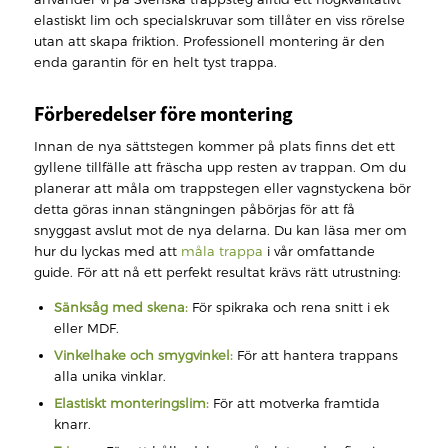
elastiskt lim och specialskruvar som tillåter en viss rörelse
utan att skapa friktion. Professionell montering är den
enda garantin för en helt tyst trappa.
Förberedelser före montering
Innan de nya sättstegen kommer på plats finns det ett
gyllene tillfälle att fräscha upp resten av trappan. Om du
planerar att måla om trappstegen eller vagnstyckena bör
detta göras innan stängningen påbörjas för att få
snyggast avslut mot de nya delarna. Du kan läsa mer om
hur du lyckas med att
måla trappa
i vår omfattande
guide. För att nå ett perfekt resultat krävs rätt utrustning:
Sänksåg med skena:
För spikraka och rena snitt i ek
eller MDF.
Vinkelhake och smygvinkel:
För att hantera trappans
alla unika vinklar.
Elastiskt monteringslim:
För att motverka framtida
knarr.