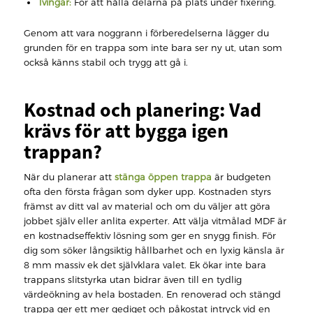
Tvingar:
För att hålla delarna på plats under fixering.
Genom att vara noggrann i förberedelserna lägger du
grunden för en trappa som inte bara ser ny ut, utan som
också känns stabil och trygg att gå i.
Kostnad och planering: Vad
krävs för att bygga igen
trappan?
När du planerar att
stänga öppen trappa
är budgeten
ofta den första frågan som dyker upp. Kostnaden styrs
främst av ditt val av material och om du väljer att göra
jobbet själv eller anlita experter. Att välja vitmålad MDF är
en kostnadseffektiv lösning som ger en snygg finish. För
dig som söker långsiktig hållbarhet och en lyxig känsla är
8 mm massiv ek det självklara valet. Ek ökar inte bara
trappans slitstyrka utan bidrar även till en tydlig
värdeökning av hela bostaden. En renoverad och stängd
trappa ger ett mer gediget och påkostat intryck vid en