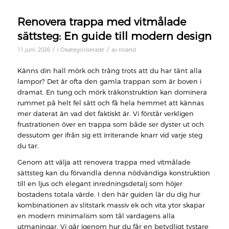
Renovera trappa med vitmålade
sättsteg: En guide till modern design
/
/
11 juni, 2026
i
Okategoriserade
av
roland
Känns din hall mörk och trång trots att du har tänt alla
lampor? Det är ofta den gamla trappan som är boven i
dramat. En tung och mörk träkonstruktion kan dominera
rummet på helt fel sätt och få hela hemmet att kännas
mer daterat än vad det faktiskt är. Vi förstår verkligen
frustrationen över en trappa som både ser dyster ut och
dessutom ger ifrån sig ett irriterande knarr vid varje steg
du tar.
Genom att välja att renovera trappa med vitmålade
sättsteg kan du förvandla denna nödvändiga konstruktion
till en ljus och elegant inredningsdetalj som höjer
bostadens totala värde. I den här guiden lär du dig hur
kombinationen av slitstark massiv ek och vita ytor skapar
en modern minimalism som tål vardagens alla
utmaningar. Vi går igenom hur du får en betydligt tystare