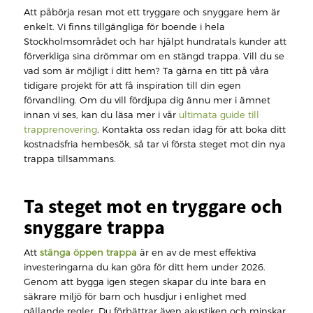
Att påbörja resan mot ett tryggare och snyggare hem är
enkelt. Vi finns tillgängliga för boende i hela
Stockholmsområdet och har hjälpt hundratals kunder att
förverkliga sina drömmar om en stängd trappa. Vill du se
vad som är möjligt i ditt hem? Ta gärna en titt på våra
tidigare projekt för att få inspiration till din egen
förvandling. Om du vill fördjupa dig ännu mer i ämnet
innan vi ses, kan du läsa mer i vår
ultimata guide till
trapprenovering
. Kontakta oss redan idag för att boka ditt
kostnadsfria hembesök, så tar vi första steget mot din nya
trappa tillsammans.
Ta steget mot en tryggare och
snyggare trappa
Att
stänga öppen trappa
är en av de mest effektiva
investeringarna du kan göra för ditt hem under 2026.
Genom att bygga igen stegen skapar du inte bara en
säkrare miljö för barn och husdjur i enlighet med
gällande regler. Du förbättrar även akustiken och minskar