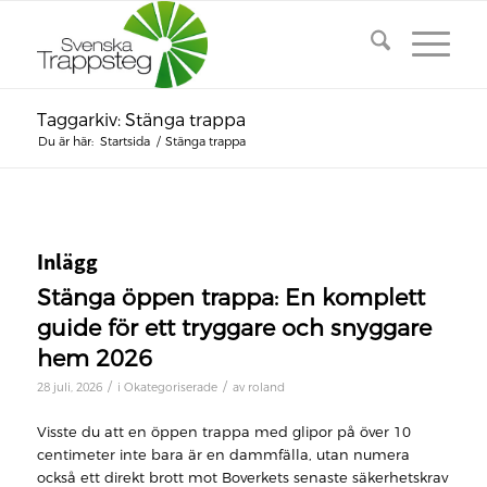
Taggarkiv: Stänga trappa
Du är här:
Startsida
/
Stänga trappa
Inlägg
Stänga öppen trappa: En komplett
guide för ett tryggare och snyggare
hem 2026
/
/
28 juli, 2026
i
Okategoriserade
av
roland
Visste du att en öppen trappa med glipor på över 10
centimeter inte bara är en dammfälla, utan numera
också ett direkt brott mot Boverkets senaste säkerhetskrav