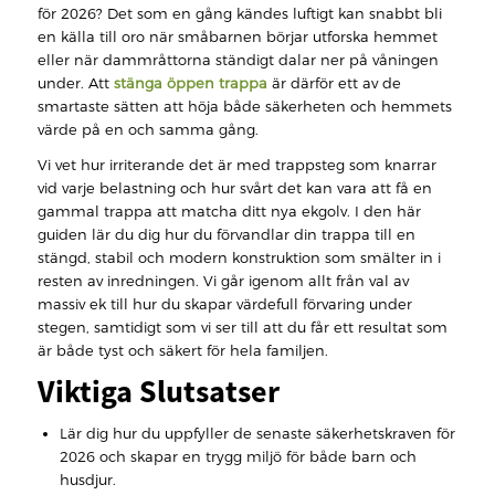
för 2026? Det som en gång kändes luftigt kan snabbt bli
en källa till oro när småbarnen börjar utforska hemmet
eller när dammråttorna ständigt dalar ner på våningen
under. Att
stänga öppen trappa
är därför ett av de
smartaste sätten att höja både säkerheten och hemmets
värde på en och samma gång.
Vi vet hur irriterande det är med trappsteg som knarrar
vid varje belastning och hur svårt det kan vara att få en
gammal trappa att matcha ditt nya ekgolv. I den här
guiden lär du dig hur du förvandlar din trappa till en
stängd, stabil och modern konstruktion som smälter in i
resten av inredningen. Vi går igenom allt från val av
massiv ek till hur du skapar värdefull förvaring under
stegen, samtidigt som vi ser till att du får ett resultat som
är både tyst och säkert för hela familjen.
Viktiga Slutsatser
Lär dig hur du uppfyller de senaste säkerhetskraven för
2026 och skapar en trygg miljö för både barn och
husdjur.