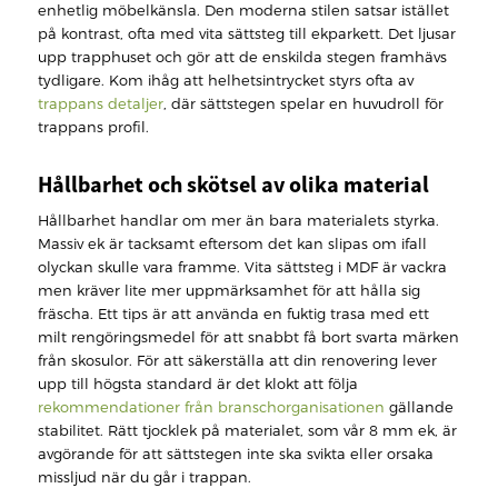
enhetlig möbelkänsla. Den moderna stilen satsar istället
på kontrast, ofta med vita sättsteg till ekparkett. Det ljusar
upp trapphuset och gör att de enskilda stegen framhävs
tydligare. Kom ihåg att helhetsintrycket styrs ofta av
trappans detaljer
, där sättstegen spelar en huvudroll för
trappans profil.
Hållbarhet och skötsel av olika material
Hållbarhet handlar om mer än bara materialets styrka.
Massiv ek är tacksamt eftersom det kan slipas om ifall
olyckan skulle vara framme. Vita sättsteg i MDF är vackra
men kräver lite mer uppmärksamhet för att hålla sig
fräscha. Ett tips är att använda en fuktig trasa med ett
milt rengöringsmedel för att snabbt få bort svarta märken
från skosulor. För att säkerställa att din renovering lever
upp till högsta standard är det klokt att följa
rekommendationer från branschorganisationen
gällande
stabilitet. Rätt tjocklek på materialet, som vår 8 mm ek, är
avgörande för att sättstegen inte ska svikta eller orsaka
missljud när du går i trappan.