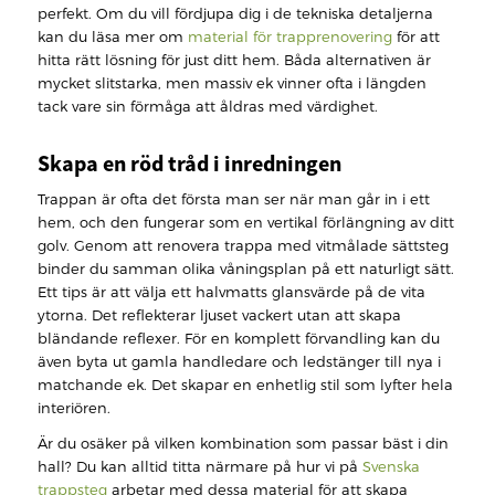
perfekt. Om du vill fördjupa dig i de tekniska detaljerna
kan du läsa mer om
material för trapprenovering
för att
hitta rätt lösning för just ditt hem. Båda alternativen är
mycket slitstarka, men massiv ek vinner ofta i längden
tack vare sin förmåga att åldras med värdighet.
Skapa en röd tråd i inredningen
Trappan är ofta det första man ser när man går in i ett
hem, och den fungerar som en vertikal förlängning av ditt
golv. Genom att renovera trappa med vitmålade sättsteg
binder du samman olika våningsplan på ett naturligt sätt.
Ett tips är att välja ett halvmatts glansvärde på de vita
ytorna. Det reflekterar ljuset vackert utan att skapa
bländande reflexer. För en komplett förvandling kan du
även byta ut gamla handledare och ledstänger till nya i
matchande ek. Det skapar en enhetlig stil som lyfter hela
interiören.
Är du osäker på vilken kombination som passar bäst i din
hall? Du kan alltid titta närmare på hur vi på
Svenska
trappsteg
arbetar med dessa material för att skapa