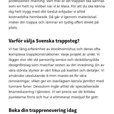
professionell målning. Vårt mål är att trappan ska kännas
som en helt ny möbel när vi är klara. För att du ska känna
dig helt trygg med ditt beslut erbjuder vi alltid
kostnadsfria hembesök. Då går vi igenom materialval,
mäter din trappa och lämnar en tydlig offert direkt på
plats.
Varför välja Svenska trappsteg?
Vi har lång erfarenhet av stockholmshus och deras ofta
komplexa trappkonstruktioner. Varje projekt är unikt. Vi
lägger stor vikt vid personlig service och skräddarsydda
designförslag som matchar resten av din inredning. En av
våra största styrkor är vårt fokus på kvalitet och detaljer. Vi
använder uteslutande 8 mm massiv ek för våra
renoveringar, vilket ger en överlägsen känsla jämfört med
tunnare faner. Dessutom ingår alltid vår specialiserade
knarreducering i tjänsten. Vi vet precis var de kritiska
punkterna finns och hur vi eliminerar missljud för gott.
Boka din trapprenovering idag