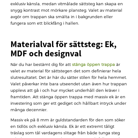
exklusiv känsla, medan vitmålade sättsteg kan skapa en
snygg kontrast mot mörkare plansteg. Valet av material
avgör om trappan ska smälta in i bakgrunden eller
fungera som ett blickfång i hallen.
Materialval för sättsteg: Ek,
MDF och designval
När du har bestämt dig för att
stänga öppen trappa
är
valet av material för sättstegen det som definierar hela
slutresultatet. Det är här du sätter stilen för hela hemmet.
Valet påverkar inte bara utseendet utan även hur trappan
upplevs att gå i och hur mycket underhåll den kräver i
framtiden. Att stänga öppen trappa med massiv ek är en
investering som ger ett gediget och hållbart intryck under
många decennier.
Massiv ek på 8 mm är guldstandarden för den som söker
en tidlös och exklusiv känsla. Ek är ett extremt tåligt
träslag som tål vardagens slitage från både tunga steg