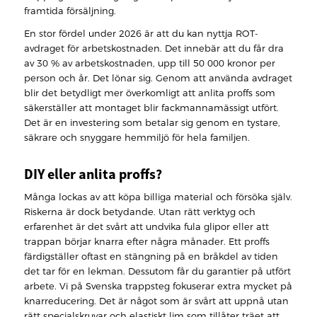
framtida försäljning.
En stor fördel under 2026 är att du kan nyttja ROT-
avdraget för arbetskostnaden. Det innebär att du får dra
av 30 % av arbetskostnaden, upp till 50 000 kronor per
person och år. Det lönar sig. Genom att använda avdraget
blir det betydligt mer överkomligt att anlita proffs som
säkerställer att montaget blir fackmannamässigt utfört.
Det är en investering som betalar sig genom en tystare,
säkrare och snyggare hemmiljö för hela familjen.
DIY eller anlita proffs?
Många lockas av att köpa billiga material och försöka själv.
Riskerna är dock betydande. Utan rätt verktyg och
erfarenhet är det svårt att undvika fula glipor eller att
trappan börjar knarra efter några månader. Ett proffs
färdigställer oftast en stängning på en bråkdel av tiden
det tar för en lekman. Dessutom får du garantier på utfört
arbete. Vi på Svenska trappsteg fokuserar extra mycket på
knarreducering. Det är något som är svårt att uppnå utan
rätt specialskruvar och elastiskt lim som tillåter träet att