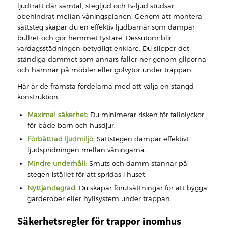
ljudtratt där samtal, stegljud och tv-ljud studsar
obehindrat mellan våningsplanen. Genom att montera
sättsteg skapar du en effektiv ljudbarriär som dämpar
bullret och gör hemmet tystare. Dessutom blir
vardagsstädningen betydligt enklare. Du slipper det
ständiga dammet som annars faller ner genom gliporna
och hamnar på möbler eller golvytor under trappan.
Här är de främsta fördelarna med att välja en stängd
konstruktion:
Maximal säkerhet:
Du minimerar risken för fallolyckor
för både barn och husdjur.
Förbättrad ljudmiljö:
Sättstegen dämpar effektivt
ljudspridningen mellan våningarna.
Mindre underhåll:
Smuts och damm stannar på
stegen istället för att spridas i huset.
Nyttjandegrad:
Du skapar förutsättningar för att bygga
garderober eller hyllsystem under trappan.
Säkerhetsregler för trappor inomhus