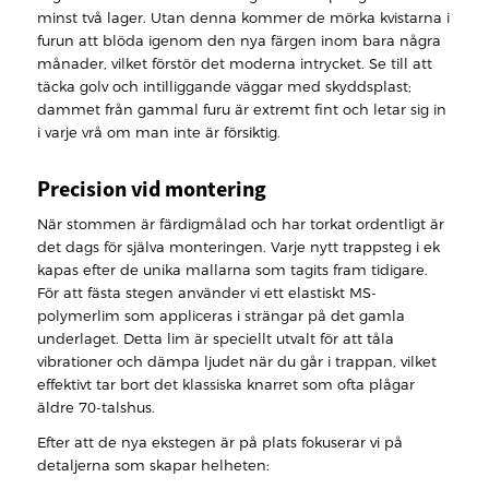
minst två lager. Utan denna kommer de mörka kvistarna i
furun att blöda igenom den nya färgen inom bara några
månader, vilket förstör det moderna intrycket. Se till att
täcka golv och intilliggande väggar med skyddsplast;
dammet från gammal furu är extremt fint och letar sig in
i varje vrå om man inte är försiktig.
Precision vid montering
När stommen är färdigmålad och har torkat ordentligt är
det dags för själva monteringen. Varje nytt trappsteg i ek
kapas efter de unika mallarna som tagits fram tidigare.
För att fästa stegen använder vi ett elastiskt MS-
polymerlim som appliceras i strängar på det gamla
underlaget. Detta lim är speciellt utvalt för att tåla
vibrationer och dämpa ljudet när du går i trappan, vilket
effektivt tar bort det klassiska knarret som ofta plågar
äldre 70-talshus.
Efter att de nya ekstegen är på plats fokuserar vi på
detaljerna som skapar helheten: