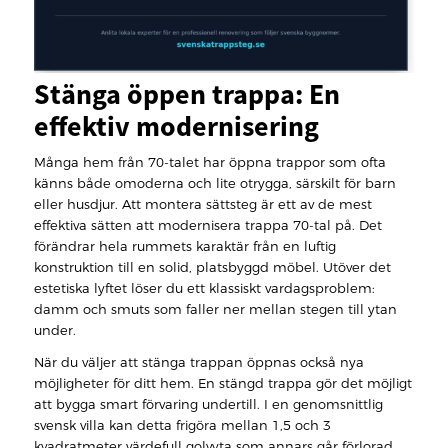
Stänga öppen trappa: En
effektiv modernisering
Många hem från 70-talet har öppna trappor som ofta
känns både omoderna och lite otrygga, särskilt för barn
eller husdjur. Att montera sättsteg är ett av de mest
effektiva sätten att modernisera trappa 70-tal på. Det
förändrar hela rummets karaktär från en luftig
konstruktion till en solid, platsbyggd möbel. Utöver det
estetiska lyftet löser du ett klassiskt vardagsproblem:
damm och smuts som faller ner mellan stegen till ytan
under.
När du väljer att stänga trappan öppnas också nya
möjligheter för ditt hem. En stängd trappa gör det möjligt
att bygga smart förvaring undertill. I en genomsnittlig
svensk villa kan detta frigöra mellan 1,5 och 3
kvadratmeter värdefull golvyta som annars går förlorad.