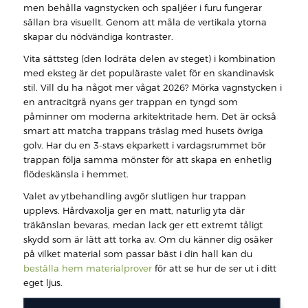
men behålla vagnstycken och spaljéer i furu fungerar
sällan bra visuellt. Genom att måla de vertikala ytorna
skapar du nödvändiga kontraster.
Vita sättsteg (den lodräta delen av steget) i kombination
med eksteg är det populäraste valet för en skandinavisk
stil. Vill du ha något mer vågat 2026? Mörka vagnstycken i
en antracitgrå nyans ger trappan en tyngd som
påminner om moderna arkitektritade hem. Det är också
smart att matcha trappans träslag med husets övriga
golv. Har du en 3-stavs ekparkett i vardagsrummet bör
trappan följa samma mönster för att skapa en enhetlig
flödeskänsla i hemmet.
Valet av ytbehandling avgör slutligen hur trappan
upplevs. Hårdvaxolja ger en matt, naturlig yta där
träkänslan bevaras, medan lack ger ett extremt tåligt
skydd som är lätt att torka av. Om du känner dig osäker
på vilket material som passar bäst i din hall kan du
beställa hem materialprover
för att se hur de ser ut i ditt
eget ljus.