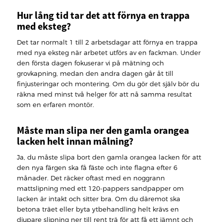
Hur lång tid tar det att förnya en trappa
med eksteg?
Det tar normalt 1 till 2 arbetsdagar att förnya en trappa
med nya eksteg när arbetet utförs av en fackman. Under
den första dagen fokuserar vi på mätning och
grovkapning, medan den andra dagen går åt till
finjusteringar och montering. Om du gör det själv bör du
räkna med minst två helger för att nå samma resultat
som en erfaren montör.
Måste man slipa ner den gamla orangea
lacken helt innan målning?
Ja, du måste slipa bort den gamla orangea lacken för att
den nya färgen ska få fäste och inte flagna efter 6
månader. Det räcker oftast med en noggrann
mattslipning med ett 120-pappers sandpapper om
lacken är intakt och sitter bra. Om du däremot ska
betona träet eller byta ytbehandling helt krävs en
djupare slipning ner till rent trä för att få ett jämnt och