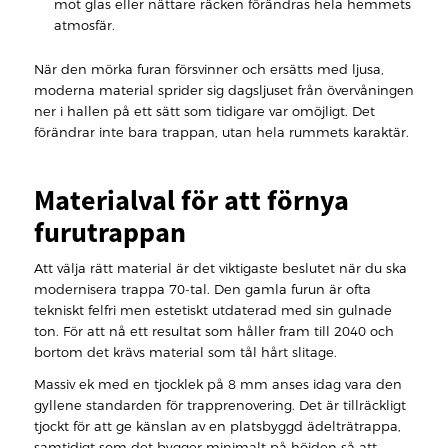
mot glas eller nättare räcken förändras hela hemmets
atmosfär.
När den mörka furan försvinner och ersätts med ljusa,
moderna material sprider sig dagsljuset från övervåningen
ner i hallen på ett sätt som tidigare var omöjligt. Det
förändrar inte bara trappan, utan hela rummets karaktär.
Materialval för att förnya
furutrappan
Att välja rätt material är det viktigaste beslutet när du ska
modernisera trappa 70-tal. Den gamla furun är ofta
tekniskt felfri men estetiskt utdaterad med sin gulnade
ton. För att nå ett resultat som håller fram till 2040 och
bortom det krävs material som tål hårt slitage.
Massiv ek med en tjocklek på 8 mm anses idag vara den
gyllene standarden för trapprenovering. Det är tillräckligt
tjockt för att ge känslan av en platsbyggd ädelträtrappa,
samtidigt som det bygger minimalt på höjden så att