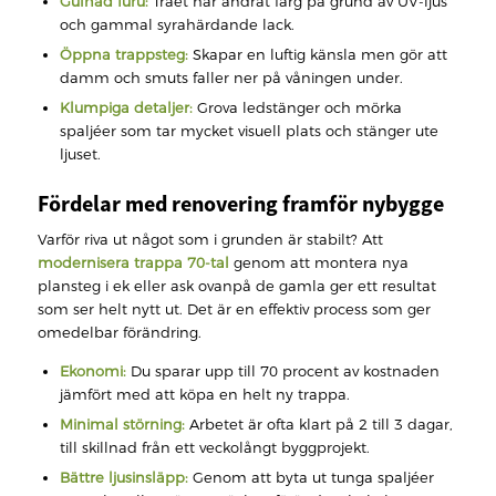
Gulnad furu:
Träet har ändrat färg på grund av UV-ljus
och gammal syrahärdande lack.
Öppna trappsteg:
Skapar en luftig känsla men gör att
damm och smuts faller ner på våningen under.
Klumpiga detaljer:
Grova ledstänger och mörka
spaljéer som tar mycket visuell plats och stänger ute
ljuset.
Fördelar med renovering framför nybygge
Varför riva ut något som i grunden är stabilt? Att
modernisera trappa 70-tal
genom att montera nya
plansteg i ek eller ask ovanpå de gamla ger ett resultat
som ser helt nytt ut. Det är en effektiv process som ger
omedelbar förändring.
Ekonomi:
Du sparar upp till 70 procent av kostnaden
jämfört med att köpa en helt ny trappa.
Minimal störning:
Arbetet är ofta klart på 2 till 3 dagar,
till skillnad från ett veckolångt byggprojekt.
Bättre ljusinsläpp:
Genom att byta ut tunga spaljéer