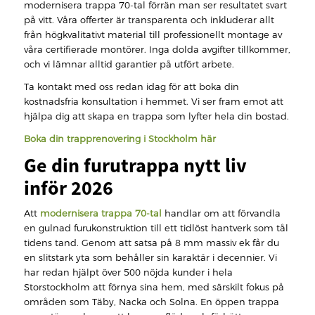
modernisera trappa 70-tal förrän man ser resultatet svart
på vitt. Våra offerter är transparenta och inkluderar allt
från högkvalitativt material till professionellt montage av
våra certifierade montörer. Inga dolda avgifter tillkommer,
och vi lämnar alltid garantier på utfört arbete.
Ta kontakt med oss redan idag för att boka din
kostnadsfria konsultation i hemmet. Vi ser fram emot att
hjälpa dig att skapa en trappa som lyfter hela din bostad.
Boka din trapprenovering i Stockholm här
Ge din furutrappa nytt liv
inför 2026
Att
modernisera trappa 70-tal
handlar om att förvandla
en gulnad furukonstruktion till ett tidlöst hantverk som tål
tidens tand. Genom att satsa på 8 mm massiv ek får du
en slitstark yta som behåller sin karaktär i decennier. Vi
har redan hjälpt över 500 nöjda kunder i hela
Storstockholm att förnya sina hem, med särskilt fokus på
områden som Täby, Nacka och Solna. En öppen trappa