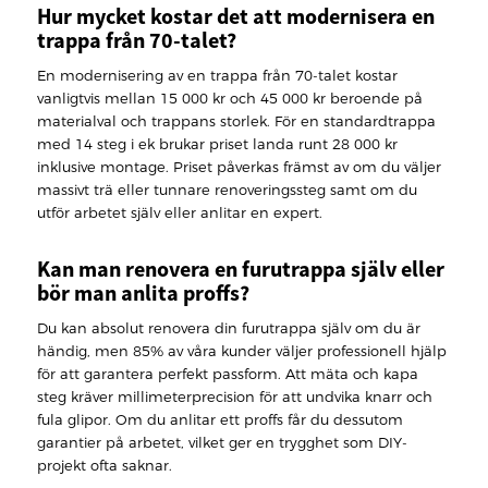
Hur mycket kostar det att modernisera en
trappa från 70-talet?
En modernisering av en trappa från 70-talet kostar
vanligtvis mellan 15 000 kr och 45 000 kr beroende på
materialval och trappans storlek. För en standardtrappa
med 14 steg i ek brukar priset landa runt 28 000 kr
inklusive montage. Priset påverkas främst av om du väljer
massivt trä eller tunnare renoveringssteg samt om du
utför arbetet själv eller anlitar en expert.
Kan man renovera en furutrappa själv eller
bör man anlita proffs?
Du kan absolut renovera din furutrappa själv om du är
händig, men 85% av våra kunder väljer professionell hjälp
för att garantera perfekt passform. Att mäta och kapa
steg kräver millimeterprecision för att undvika knarr och
fula glipor. Om du anlitar ett proffs får du dessutom
garantier på arbetet, vilket ger en trygghet som DIY-
projekt ofta saknar.