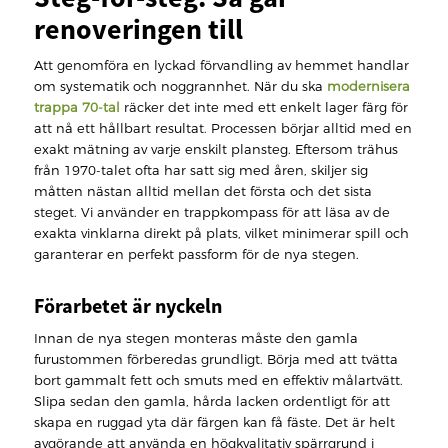
renoveringen till
Att genomföra en lyckad förvandling av hemmet handlar
om systematik och noggrannhet. När du ska
modernisera
trappa 70-tal
räcker det inte med ett enkelt lager färg för
att nå ett hållbart resultat. Processen börjar alltid med en
exakt mätning av varje enskilt plansteg. Eftersom trähus
från 1970-talet ofta har satt sig med åren, skiljer sig
måtten nästan alltid mellan det första och det sista
steget. Vi använder en trappkompass för att läsa av de
exakta vinklarna direkt på plats, vilket minimerar spill och
garanterar en perfekt passform för de nya stegen.
Förarbetet är nyckeln
Innan de nya stegen monteras måste den gamla
furustommen förberedas grundligt. Börja med att tvätta
bort gammalt fett och smuts med en effektiv målartvätt.
Slipa sedan den gamla, hårda lacken ordentligt för att
skapa en ruggad yta där färgen kan få fäste. Det är helt
avgörande att använda en högkvalitativ spärrgrund i