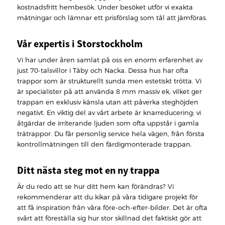
kostnadsfritt hembesök. Under besöket utför vi exakta
mätningar och lämnar ett prisförslag som tål att jämföras.
Vår expertis i Storstockholm
Vi har under åren samlat på oss en enorm erfarenhet av
just 70-talsvillor i Täby och Nacka. Dessa hus har ofta
trappor som är strukturellt sunda men estetiskt trötta. Vi
är specialister på att använda 8 mm massiv ek, vilket ger
trappan en exklusiv känsla utan att påverka steghöjden
negativt. En viktig del av vårt arbete är knarreducering; vi
åtgärdar de irriterande ljuden som ofta uppstår i gamla
trätrappor. Du får personlig service hela vägen, från första
kontrollmätningen till den färdigmonterade trappan.
Ditt nästa steg mot en ny trappa
Är du redo att se hur ditt hem kan förändras? Vi
rekommenderar att du kikar på våra tidigare projekt för
att få inspiration från våra före-och-efter-bilder. Det är ofta
svårt att föreställa sig hur stor skillnad det faktiskt gör att