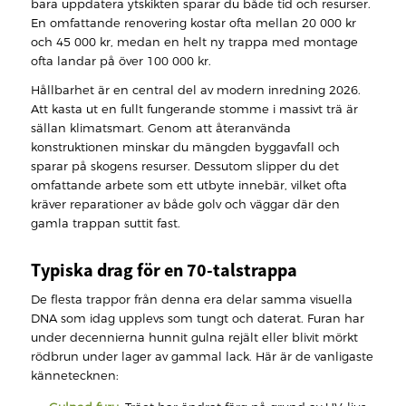
bara uppdatera ytskikten sparar du både tid och resurser.
En omfattande renovering kostar ofta mellan 20 000 kr
och 45 000 kr, medan en helt ny trappa med montage
ofta landar på över 100 000 kr.
Hållbarhet är en central del av modern inredning 2026.
Att kasta ut en fullt fungerande stomme i massivt trä är
sällan klimatsmart. Genom att återanvända
konstruktionen minskar du mängden byggavfall och
sparar på skogens resurser. Dessutom slipper du det
omfattande arbete som ett utbyte innebär, vilket ofta
kräver reparationer av både golv och väggar där den
gamla trappan suttit fast.
Typiska drag för en 70-talstrappa
De flesta trappor från denna era delar samma visuella
DNA som idag upplevs som tungt och daterat. Furan har
under decennierna hunnit gulna rejält eller blivit mörkt
rödbrun under lager av gammal lack. Här är de vanligaste
kännetecknen: