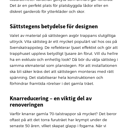
Det är en perfekt plats för platsbyggda lådor eller en
diskret garderob för ytterkläder och skor.
Sättstegens betydelse för designen
Valet av material på sättstegen avgör trappans slutgiltiga
uttryck. Vita sättsteg är ett mycket populärt val hos oss på
Svenskatrappsteg. De reflekterar ljuset effektivt och gör att
trapphuset upplevs betydligt ljusare än förut. Vill du hellre
ha en exklusiv och enhetlig look? Då bör du välja sättsteg i
samma ekmaterial som planstegen. För att installationen
ska bli säker krävs det att sättstegen monteras med rätt
spänning. Det stabiliserar hela konstruktionen och
förhindrar framtida rörelser i det gamla träet.
Knarreducering – en viktig del av
renoveringen
Varför knarrar gamla 70-talstrappor så mycket? Det beror
oftast på att det torra furuträet har krympt under de
senaste 50 åren, vilket skapat glapp i fogarna. När vi