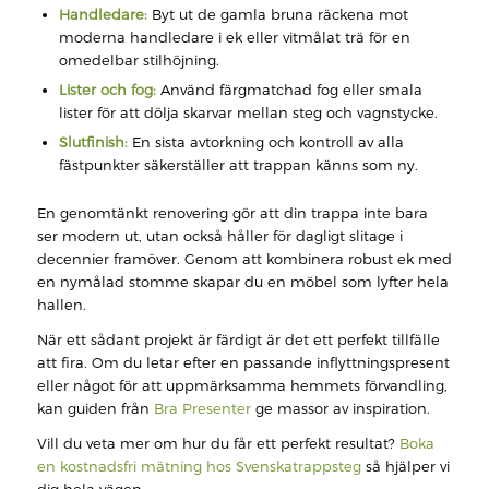
Handledare:
Byt ut de gamla bruna räckena mot
moderna handledare i ek eller vitmålat trä för en
omedelbar stilhöjning.
Lister och fog:
Använd färgmatchad fog eller smala
lister för att dölja skarvar mellan steg och vagnstycke.
Slutfinish:
En sista avtorkning och kontroll av alla
fästpunkter säkerställer att trappan känns som ny.
En genomtänkt renovering gör att din trappa inte bara
ser modern ut, utan också håller för dagligt slitage i
decennier framöver. Genom att kombinera robust ek med
en nymålad stomme skapar du en möbel som lyfter hela
hallen.
När ett sådant projekt är färdigt är det ett perfekt tillfälle
att fira. Om du letar efter en passande inflyttningspresent
eller något för att uppmärksamma hemmets förvandling,
kan guiden från
Bra Presenter
ge massor av inspiration.
Vill du veta mer om hur du får ett perfekt resultat?
Boka
en kostnadsfri mätning hos Svenskatrappsteg
så hjälper vi