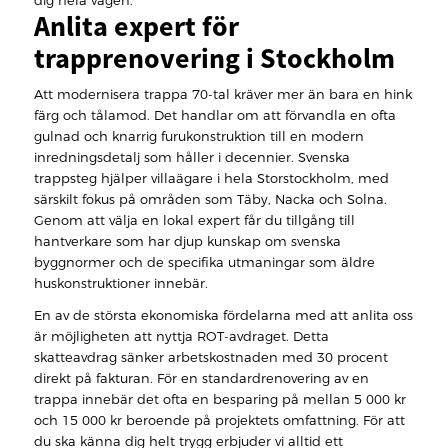
dig hela vägen.
Anlita expert för
trapprenovering i Stockholm
Att modernisera trappa 70-tal kräver mer än bara en hink
färg och tålamod. Det handlar om att förvandla en ofta
gulnad och knarrig furukonstruktion till en modern
inredningsdetalj som håller i decennier. Svenska
trappsteg hjälper villaägare i hela Storstockholm, med
särskilt fokus på områden som Täby, Nacka och Solna.
Genom att välja en lokal expert får du tillgång till
hantverkare som har djup kunskap om svenska
byggnormer och de specifika utmaningar som äldre
huskonstruktioner innebär.
En av de största ekonomiska fördelarna med att anlita oss
är möjligheten att nyttja ROT-avdraget. Detta
skatteavdrag sänker arbetskostnaden med 30 procent
direkt på fakturan. För en standardrenovering av en
trappa innebär det ofta en besparing på mellan 5 000 kr
och 15 000 kr beroende på projektets omfattning. För att
du ska känna dig helt trygg erbjuder vi alltid ett