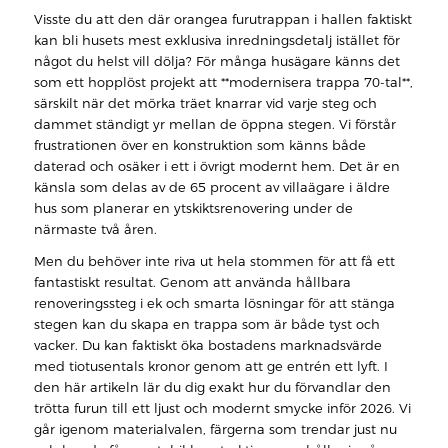
Visste du att den där orangea furutrappan i hallen faktiskt
kan bli husets mest exklusiva inredningsdetalj istället för
något du helst vill dölja? För många husägare känns det
som ett hopplöst projekt att **modernisera trappa 70-tal**,
särskilt när det mörka träet knarrar vid varje steg och
dammet ständigt yr mellan de öppna stegen. Vi förstår
frustrationen över en konstruktion som känns både
daterad och osäker i ett i övrigt modernt hem. Det är en
känsla som delas av de 65 procent av villaägare i äldre
hus som planerar en ytskiktsrenovering under de
närmaste två åren.
Men du behöver inte riva ut hela stommen för att få ett
fantastiskt resultat. Genom att använda hållbara
renoveringssteg i ek och smarta lösningar för att stänga
stegen kan du skapa en trappa som är både tyst och
vacker. Du kan faktiskt öka bostadens marknadsvärde
med tiotusentals kronor genom att ge entrén ett lyft. I
den här artikeln lär du dig exakt hur du förvandlar den
trötta furun till ett ljust och modernt smycke inför 2026. Vi
går igenom materialvalen, färgerna som trendar just nu