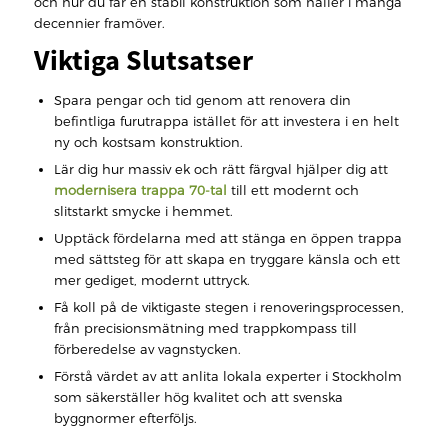
och hur du får en stabil konstruktion som håller i många
decennier framöver.
Viktiga Slutsatser
Spara pengar och tid genom att renovera din
befintliga furutrappa istället för att investera i en helt
ny och kostsam konstruktion.
Lär dig hur massiv ek och rätt färgval hjälper dig att
modernisera trappa 70-tal
till ett modernt och
slitstarkt smycke i hemmet.
Upptäck fördelarna med att stänga en öppen trappa
med sättsteg för att skapa en tryggare känsla och ett
mer gediget, modernt uttryck.
Få koll på de viktigaste stegen i renoveringsprocessen,
från precisionsmätning med trappkompass till
förberedelse av vagnstycken.
Förstå värdet av att anlita lokala experter i Stockholm
som säkerställer hög kvalitet och att svenska
byggnormer efterföljs.