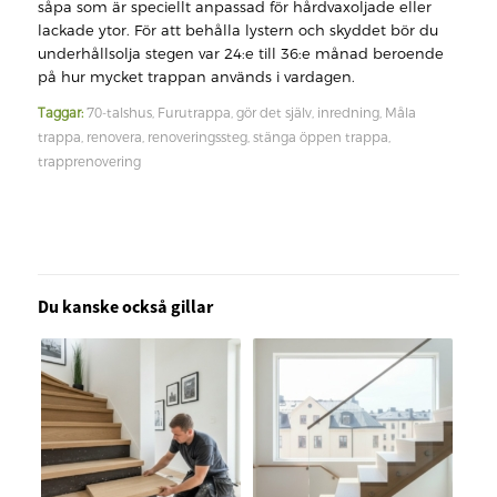
såpa som är speciellt anpassad för hårdvaxoljade eller
lackade ytor. För att behålla lystern och skyddet bör du
underhållsolja stegen var 24:e till 36:e månad beroende
på hur mycket trappan används i vardagen.
Taggar:
70-talshus
,
Furutrappa
,
gör det själv
,
inredning
,
Måla
trappa
,
renovera
,
renoveringssteg
,
stänga öppen trappa
,
trapprenovering
Du kanske också gillar