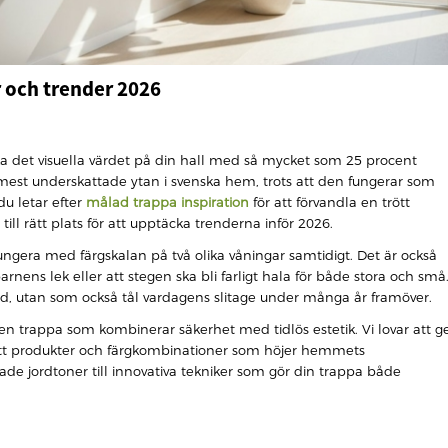
r och trender 2026
a det visuella värdet på din hall med så mycket som 25 procent
 mest underskattade ytan i svenska hem, trots att den fungerar som
u letar efter
målad trappa inspiration
för att förvandla en trött
ll rätt plats för att upptäcka trenderna inför 2026.
 fungera med färgskalan på två olika våningar samtidigt. Det är också
 barnens lek eller att stegen ska bli farligt hala för både stora och små
 bild, utan som också tål vardagens slitage under många år framöver.
 en trappa som kombinerar säkerhet med tidlös estetik. Vi lovar att g
rätt produkter och färgkombinationer som höjer hemmets
pade jordtoner till innovativa tekniker som gör din trappa både