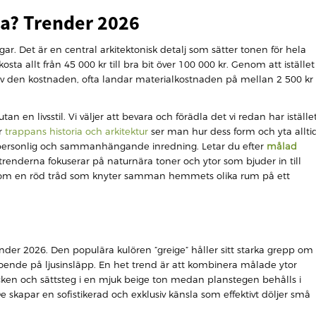
pa? Trender 2026
r. Det är en central arkitektonisk detalj som sätter tonen för hela
sta allt från 45 000 kr till bra bit över 100 000 kr. Genom att istället
 av den kostnaden, ofta landar materialkostnaden på mellan 2 500 kr
n en livsstil. Vi väljer att bevara och förädla det vi redan har iställe
ar
trappans historia och arkitektur
ser man hur dess form och yta allti
 personlig och sammanhängande inredning. Letar du efter
målad
renderna fokuserar på naturnära toner och ytor som bjuder in till
r som en röd tråd som knyter samman hemmets olika rum på ett
nder 2026. Den populära kulören ”greige” håller sitt starka grepp om
eroende på ljusinsläpp. En het trend är att kombinera målade ytor
cken och sättsteg i en mjuk beige ton medan planstegen behålls i
. De skapar en sofistikerad och exklusiv känsla som effektivt döljer små