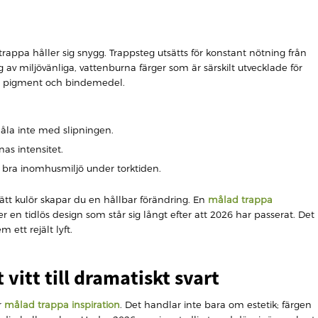
n trappa håller sig snygg. Trappsteg utsätts för konstant nötning från
g av miljövänliga, vattenburna färger som är särskilt utvecklade för
till pigment och bindemedel.
snåla inte med slipningen.
as intensitet.
 bra inomhusmiljö under torktiden.
rätt kulör skapar du en hållbar förändring. En
målad trappa
r en tidlös design som står sig långt efter att 2026 har passerat. Det
 ett rejält lyft.
 vitt till dramatiskt svart
r
målad trappa inspiration
. Det handlar inte bara om estetik; färgen