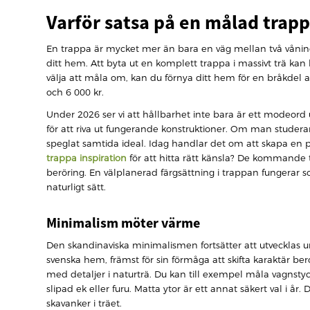
Varför satsa på en målad trap
En trappa är mycket mer än bara en väg mellan två våninga
ditt hem. Att byta ut en komplett trappa i massivt trä kan ko
välja att måla om, kan du förnya ditt hem för en bråkdel
och 6 000 kr.
Under 2026 ser vi att hållbarhet inte bara är ett modeord uta
för att riva ut fungerande konstruktioner. Om man studer
speglat samtida ideal. Idag handlar det om att skapa en
trappa inspiration
för att hitta rätt känsla? De kommande t
beröring. En välplanerad färgsättning i trappan fungera
naturligt sätt.
Minimalism möter värme
Den skandinaviska minimalismen fortsätter att utvecklas u
svenska hem, främst för sin förmåga att skifta karaktär b
med detaljer i naturträ. Du kan till exempel måla vagnsty
slipad ek eller furu. Matta ytor är ett annat säkert val i år
skavanker i träet.