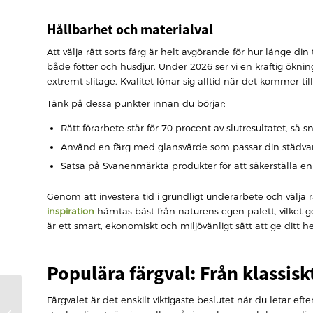
Hållbarhet och materialval
Att välja rätt sorts färg är helt avgörande för hur länge di
både fötter och husdjur. Under 2026 ser vi en kraftig öknin
extremt slitage. Kvalitet lönar sig alltid när det kommer 
Tänk på dessa punkter innan du börjar:
Rätt förarbete står för 70 procent av slutresultatet, så 
Använd en färg med glansvärde som passar din städvan
Satsa på Svanenmärkta produkter för att säkerställa en
Genom att investera tid i grundligt underarbete och välja 
inspiration
hämtas bäst från naturens egen palett, vilket ge
är ett smart, ekonomiskt och miljövänligt sätt att ge ditt hem
Populära färgval: Från klassiskt
Trappans detaljer: En
Färgvalet är det enskilt viktigaste beslutet när du letar efte
komplett guide till