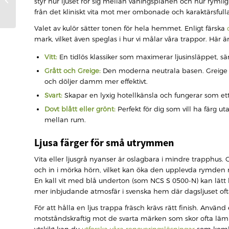
styr hur ljuset rör sig mellan våningsplanen och hur rymlig 
trappans alla delar
från det kliniskt vita mot mer ombonade och karaktärsfulla
2026
Valet av kulör sätter tonen för hela hemmet. Enligt färska
mark, vilket även speglas i hur vi målar våra trappor. Här 
Vitt:
En tidlös klassiker som maximerar ljusinsläppet, sä
Grått och Greige:
Den moderna neutrala basen. Greige (
och döljer damm mer effektivt.
Svart:
Skapar en lyxig hotellkänsla och fungerar som et
Dovt blått eller grönt:
Perfekt för dig som vill ha färg u
mellan rum.
Ljusa färger för små utrymmen
Vita eller ljusgrå nyanser är oslagbara i mindre trapphus. G
och in i mörka hörn, vilket kan öka den upplevda rymden med
En kall vit med blå underton (som NCS S 0500-N) kan lätt
mer inbjudande atmosfär i svenska hem där dagsljuset ofta
För att hålla en ljus trappa fräsch krävs rätt finish. Anv
motståndskraftig mot de svarta märken som skor ofta lämnar