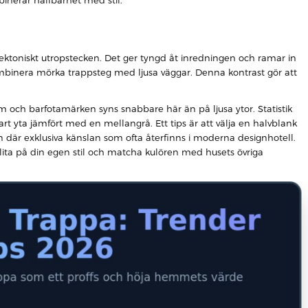
nerar hållbarhet med stil.
itektoniskt utropstecken. Det ger tyngd åt inredningen och ramar in
ombinera mörka trappsteg med ljusa väggar. Denna kontrast gör att
 och barfotamärken syns snabbare här än på ljusa ytor. Statistik
rt yta jämfört med en mellangrå. Ett tips är att välja en halvblank
n där exklusiva känslan som ofta återfinns i moderna designhotell.
lita på din egen stil och matcha kulören med husets övriga