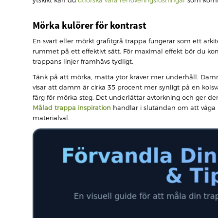
ytskikt kan du
utforska våra renoveringslösningar
som kombi
Mörka kulörer för kontrast
En svart eller mörkt grafitgrå trappa fungerar som ett ark
rummet på ett effektivt sätt. För maximal effekt bör du k
trappans linjer framhävs tydligt.
Tänk på att mörka, matta ytor kräver mer underhåll. Damm
visar att damm är cirka 35 procent mer synligt på en kolsva
färg för mörka steg. Det underlättar avtorkning och ger de
Målad trappa inspiration
handlar i slutändan om att våga 
materialval.