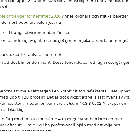
din hall upplevs. Under 2026 ser vi en tydlig trend där vi rör oss bort
 val.
designtrender för hemmet 2026
vinner jordnära och mjuka paletter
är de mest populära valen just nu:
rskilt i trånga utrymmen utan fönster.
en blandning av grått och beige) ger en mjukare känsla än ren grå
t arkitektoniskt ankare i hemmet.
tan att det blir för dominant. Dessa toner skapar ett lugn i övergången
enom att måla sättstegen i en krispig vit ton reflekteras ljuset uppåt
 upp till 20 procent. Det är dock viktigt att välja rätt nyans av vitt.
 kännas steril, medan en varmare vit (som NCS S 0502-Y) skapar en
 är blåaktigt.
änd en färg med minst glansvärde 40. Det gör ytan hårdare och mer
 efter sig. Om du vill ha professionell hjälp med att välja rätt