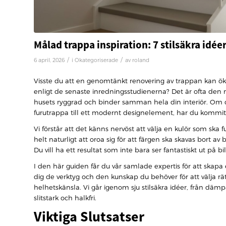
Målad trappa inspiration: 7 stilsäkra idée
/
/
6 april, 2026
i
Okategoriserade
av
roland
Visste du att en genomtänkt renovering av trappan kan ök
enligt de senaste inredningsstudienerna? Det är ofta den
husets ryggrad och binder samman hela din interiör. Om d
furutrappa till ett modernt designelement, har du kommit ti
Vi förstår att det känns nervöst att välja en kulör som ska
helt naturligt att oroa sig för att färgen ska skavas bort av
Du vill ha ett resultat som inte bara ser fantastiskt ut på
I den här guiden får du vår samlade expertis för att skapa
dig de verktyg och den kunskap du behöver för att välja 
helhetskänsla. Vi går igenom sju stilsäkra idéer, från däm
slitstark och halkfri.
Viktiga Slutsatser