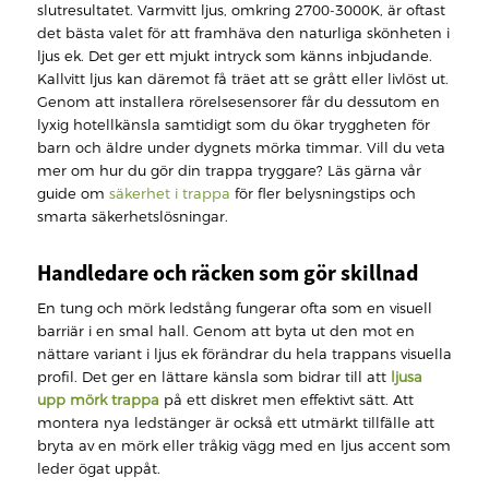
slutresultatet. Varmvitt ljus, omkring 2700-3000K, är oftast
det bästa valet för att framhäva den naturliga skönheten i
ljus ek. Det ger ett mjukt intryck som känns inbjudande.
Kallvitt ljus kan däremot få träet att se grått eller livlöst ut.
Genom att installera rörelsesensorer får du dessutom en
lyxig hotellkänsla samtidigt som du ökar tryggheten för
barn och äldre under dygnets mörka timmar. Vill du veta
mer om hur du gör din trappa tryggare? Läs gärna vår
guide om
säkerhet i trappa
för fler belysningstips och
smarta säkerhetslösningar.
Handledare och räcken som gör skillnad
En tung och mörk ledstång fungerar ofta som en visuell
barriär i en smal hall. Genom att byta ut den mot en
nättare variant i ljus ek förändrar du hela trappans visuella
profil. Det ger en lättare känsla som bidrar till att
ljusa
upp mörk trappa
på ett diskret men effektivt sätt. Att
montera nya ledstänger är också ett utmärkt tillfälle att
bryta av en mörk eller tråkig vägg med en ljus accent som
leder ögat uppåt.