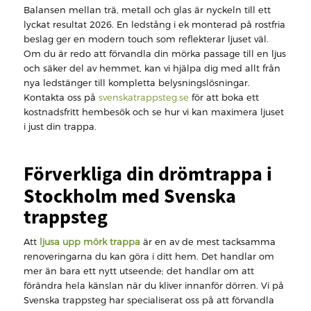
Balansen mellan trä, metall och glas är nyckeln till ett
lyckat resultat 2026. En ledstång i ek monterad på rostfria
beslag ger en modern touch som reflekterar ljuset väl.
Om du är redo att förvandla din mörka passage till en ljus
och säker del av hemmet, kan vi hjälpa dig med allt från
nya ledstänger till kompletta belysningslösningar.
Kontakta oss på
svenskatrappsteg.se
för att boka ett
kostnadsfritt hembesök och se hur vi kan maximera ljuset
i just din trappa.
Förverkliga din drömtrappa i
Stockholm med Svenska
trappsteg
Att
ljusa upp mörk trappa
är en av de mest tacksamma
renoveringarna du kan göra i ditt hem. Det handlar om
mer än bara ett nytt utseende; det handlar om att
förändra hela känslan när du kliver innanför dörren. Vi på
Svenska trappsteg har specialiserat oss på att förvandla