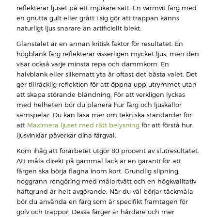
reflekterar ljuset på ett mjukare sätt. En varmvit färg med
en gnutta gult eller grått i sig gör att trappan känns
naturligt ljus snarare än artificiellt blekt.
Glanstalet är en annan kritisk faktor för resultatet. En
högblank färg reflekterar visserligen mycket ljus, men den
visar också varje minsta repa och dammkorn. En
halvblank eller silkematt yta är oftast det bästa valet. Det
ger tillräcklig reflektion för att öppna upp utrymmet utan
att skapa störande bländning. För att verkligen lyckas
med helheten bör du planera hur färg och ljuskällor
samspelar. Du kan läsa mer om tekniska standarder för
att
Maximera ljuset med rätt belysning
för att förstå hur
ljusvinklar påverkar dina färgval.
Kom ihåg att förarbetet utgör 80 procent av slutresultatet.
Att måla direkt på gammal lack är en garanti för att
färgen ska börja flagna inom kort. Grundlig slipning,
noggrann rengöring med målartvätt och en högkvalitativ
häftgrund är helt avgörande. När du väl börjar täckmåla
bör du använda en färg som är specifikt framtagen för
golv och trappor. Dessa färger är hårdare och mer