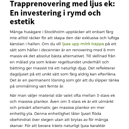
Trapprenovering med ljus ek:
En investering i rymd och
estetik
Många husägare i Stockholm upptäcker att enbart färg
inte alltid räcker för att skapa den där exklusiva och luftiga
känslan i hallen. Om du vill
ljusa upp mörk trappa
på ett
sätt som håller i decennier är en renovering med 8 mm
massiv ek det absolut bästa alternativet. Till skillnad från
en målad yta som kräver regelbundet underhåll och
bättring ger massivt trä ett naturligt djup. Det reflekterar
dagsljuset på ett unikt sätt som färg aldrig kan efterlikna.
Det är en permanent lösning som gör att du slipper tänka
på ommålning vart femte år.
När man väljer material står valet ofta mellan 3-stavs ek
och massiva plankor. Även om 3-stavs ek är ett utmärkt
och prisvärt alternativ, ger massiva plankor en mer
enhetlig yta. Denna enhetlighet låter ljuset flöda
obehindrat över stegen utan att brytas av för många
skarvar. För att bevara träets naturligt ljusa karaktär