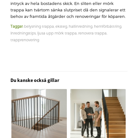
intryck av hela bostadens skick. En sliten eller mörk
trappa kan tvärtom sänka slutpriset då den signalerar ett
behov av framtida åtgärder och renoveringar för köparen.
Taggar:
belysning trappa
,
eksteg
,
hallinredning
,
hemförbättring
,
Inredningstips
,
ljusa upp mörk trappa
,
renovera trappa
,
trapprenovering
Du kanske också gillar