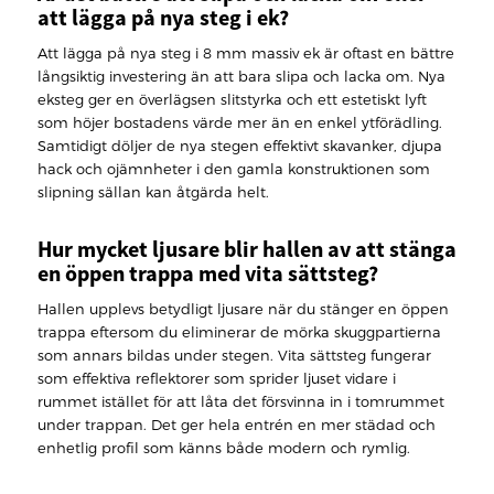
att lägga på nya steg i ek?
Att lägga på nya steg i 8 mm massiv ek är oftast en bättre
långsiktig investering än att bara slipa och lacka om. Nya
eksteg ger en överlägsen slitstyrka och ett estetiskt lyft
som höjer bostadens värde mer än en enkel ytförädling.
Samtidigt döljer de nya stegen effektivt skavanker, djupa
hack och ojämnheter i den gamla konstruktionen som
slipning sällan kan åtgärda helt.
Hur mycket ljusare blir hallen av att stänga
en öppen trappa med vita sättsteg?
Hallen upplevs betydligt ljusare när du stänger en öppen
trappa eftersom du eliminerar de mörka skuggpartierna
som annars bildas under stegen. Vita sättsteg fungerar
som effektiva reflektorer som sprider ljuset vidare i
rummet istället för att låta det försvinna in i tomrummet
under trappan. Det ger hela entrén en mer städad och
enhetlig profil som känns både modern och rymlig.