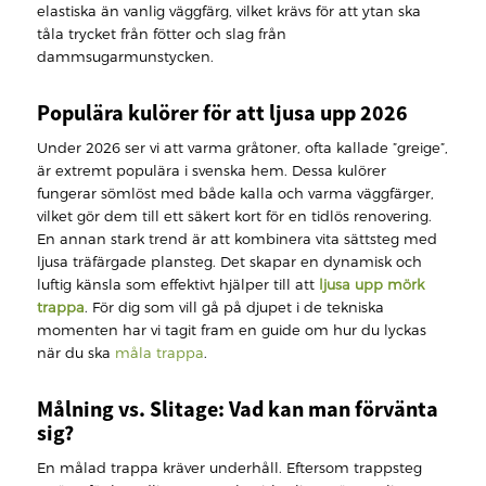
elastiska än vanlig väggfärg, vilket krävs för att ytan ska
tåla trycket från fötter och slag från
dammsugarmunstycken.
Populära kulörer för att ljusa upp 2026
Under 2026 ser vi att varma gråtoner, ofta kallade ”greige”,
är extremt populära i svenska hem. Dessa kulörer
fungerar sömlöst med både kalla och varma väggfärger,
vilket gör dem till ett säkert kort för en tidlös renovering.
En annan stark trend är att kombinera vita sättsteg med
ljusa träfärgade plansteg. Det skapar en dynamisk och
luftig känsla som effektivt hjälper till att
ljusa upp mörk
trappa
. För dig som vill gå på djupet i de tekniska
momenten har vi tagit fram en guide om hur du lyckas
när du ska
måla trappa
.
Målning vs. Slitage: Vad kan man förvänta
sig?
En målad trappa kräver underhåll. Eftersom trappsteg