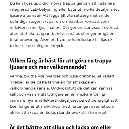
Du kan ljusa upp din mörka trappa genom att installera
integrerad LED-belysning eller byta ut mörka detaljer mot
ljusare alternativ. Att lägga till vita sättsteg mellan de
befintliga stegen skapar en omedelbar kontrast som
reflekterar mer ljus i hallen. Det ger en stor visuell skillnad
utan att hela trappan behöver målas eller genomgå en
totalrenovering. Även ett byte av handledare till ljus ek
bidrar till ett luftigare intryck.
Vilken färg är bäst för att göra en trappa
ljusare och mer välkomnande?
Varma, brutna vita nyanser och ljusa gråtoner, så kallad
”greige”, är de bästa färgvalen för att skapa en
välkomnande känsla. Undvik kritvitt då det kan kännas
kallt och visa smuts tydligare än en mjukare ton. En
varmare nyans reflekterar dagsljuset på ett behagligt sätt.
Den fungerar utmärkt ihop med naturliga material som
ek för att skapa en tidlös skandinavisk stil i hemmet.
Är det bättre att slipa och lacka om eller