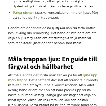
gulna kraftigt över tid, vilket ger ett smutsigt och
dystert intryck trots att träet under egentligen är ljust.
Tunga räcken:
Massiva konstruktioner hindrar ljuset från
att sprida sig fritt i trapphuset.
Genom att identifiera dessa ljustjuvar kan du fatta bättre
beslut kring din renovering. Det handlar inte bara om att
välja en ljus färg, utan om att strategiskt välja material
som reflekterar ljuset där det behövs som mest.
Måla trappan ljus: En guide till
färgval och hållbarhet
Att måla är ofta det första man tänker på för att
ljusa upp
mörk trappa
. Det är ett effektivt sätt att förändra rummets
karaktär utan att byta ut hela konstruktionen. Men valet
av färg handlar om mer än att bara plocka upp första
bästa burk med vit färg. Många gör misstaget att välja en
kritvit nyans, vilket kan resultera i en kall och nästan
klinisk känsla. Satsa istället på brutna, varmare toner som