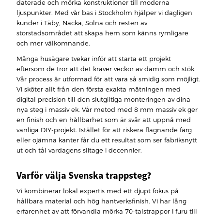
daterade och mörka konstruktioner till moderna
ljuspunkter. Med vår bas i Stockholm hjälper vi dagligen
kunder i Täby, Nacka, Solna och resten av
storstadsområdet att skapa hem som känns rymligare
och mer välkomnande.
Många husägare tvekar inför att starta ett projekt
eftersom de tror att det kräver veckor av damm och stök.
Vår process är utformad för att vara så smidig som möjligt.
Vi sköter allt från den första exakta mätningen med
digital precision till den slutgiltiga monteringen av dina
nya steg i massiv ek. Vår metod med 8 mm massiv ek ger
en finish och en hållbarhet som är svår att uppnå med
vanliga DIY-projekt. Istället för att riskera flagnande färg
eller ojämna kanter får du ett resultat som ser fabriksnytt
ut och tål vardagens slitage i decennier.
Varför välja Svenska trappsteg?
Vi kombinerar lokal expertis med ett djupt fokus på
hållbara material och hög hantverksfinish. Vi har lång
erfarenhet av att förvandla mörka 70-talstrappor i furu till