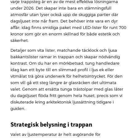
varje trappsteg är en av de mest effektiva lösningarna
under 2026. Det skapar inte bara en stämningsfull
atmosfär utan lyser också upp de skuggiga partier där
dagsljuset inte når fram. Det behöver inte vara en dyr
affär; idag finns smidiga paket med LED-lister för runt 700
kronor som gör en enorm skillnad för både estetik och
säkerhet.
Detaljer som vita lister, matchande täcklock och ljusa
bakkantslister ramar in trappan och skapar nödvändig
kontrast. Om du har en mörkbetsad, tung handledare
idag kan ett byte till en slimmad profil i ljus ek eller
vitmålat trä göra underverk för helhetsintrycket. För den
som vill gå ett steg längre är glasräcken det ultimata
valet. Genom att ersätta tunga trästolpar med glas låter
du dagsljuset flöda fritt genom hela huset, precis som vi
diskuterade kring arkitektonisk ljussättning tidigare i
guiden.
Strategisk belysning i trappan
Valet av ljustemperatur är helt avgörande för