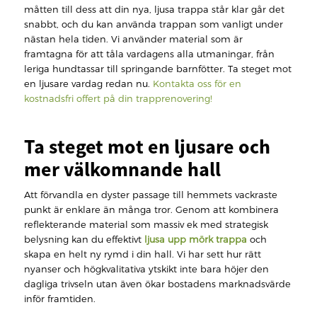
måtten till dess att din nya, ljusa trappa står klar går det
snabbt, och du kan använda trappan som vanligt under
nästan hela tiden. Vi använder material som är
framtagna för att tåla vardagens alla utmaningar, från
leriga hundtassar till springande barnfötter. Ta steget mot
en ljusare vardag redan nu.
Kontakta oss för en
kostnadsfri offert på din trapprenovering!
Ta steget mot en ljusare och
mer välkomnande hall
Att förvandla en dyster passage till hemmets vackraste
punkt är enklare än många tror. Genom att kombinera
reflekterande material som massiv ek med strategisk
belysning kan du effektivt
ljusa upp mörk trappa
och
skapa en helt ny rymd i din hall. Vi har sett hur rätt
nyanser och högkvalitativa ytskikt inte bara höjer den
dagliga trivseln utan även ökar bostadens marknadsvärde
inför framtiden.