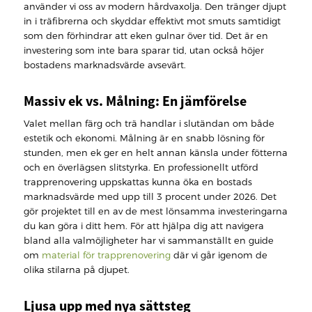
använder vi oss av modern hårdvaxolja. Den tränger djupt
in i träfibrerna och skyddar effektivt mot smuts samtidigt
som den förhindrar att eken gulnar över tid. Det är en
investering som inte bara sparar tid, utan också höjer
bostadens marknadsvärde avsevärt.
Massiv ek vs. Målning: En jämförelse
Valet mellan färg och trä handlar i slutändan om både
estetik och ekonomi. Målning är en snabb lösning för
stunden, men ek ger en helt annan känsla under fötterna
och en överlägsen slitstyrka. En professionellt utförd
trapprenovering uppskattas kunna öka en bostads
marknadsvärde med upp till 3 procent under 2026. Det
gör projektet till en av de mest lönsamma investeringarna
du kan göra i ditt hem. För att hjälpa dig att navigera
bland alla valmöjligheter har vi sammanställt en guide
om
material för trapprenovering
där vi går igenom de
olika stilarna på djupet.
Ljusa upp med nya sättsteg