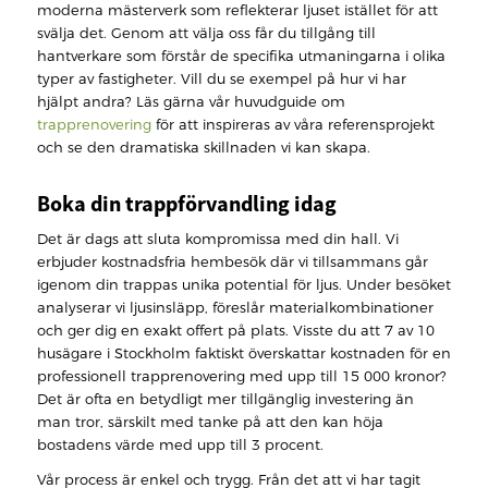
moderna mästerverk som reflekterar ljuset istället för att
svälja det. Genom att välja oss får du tillgång till
hantverkare som förstår de specifika utmaningarna i olika
typer av fastigheter. Vill du se exempel på hur vi har
hjälpt andra? Läs gärna vår huvudguide om
trapprenovering
för att inspireras av våra referensprojekt
och se den dramatiska skillnaden vi kan skapa.
Boka din trappförvandling idag
Det är dags att sluta kompromissa med din hall. Vi
erbjuder kostnadsfria hembesök där vi tillsammans går
igenom din trappas unika potential för ljus. Under besöket
analyserar vi ljusinsläpp, föreslår materialkombinationer
och ger dig en exakt offert på plats. Visste du att 7 av 10
husägare i Stockholm faktiskt överskattar kostnaden för en
professionell trapprenovering med upp till 15 000 kronor?
Det är ofta en betydligt mer tillgänglig investering än
man tror, särskilt med tanke på att den kan höja
bostadens värde med upp till 3 procent.
Vår process är enkel och trygg. Från det att vi har tagit