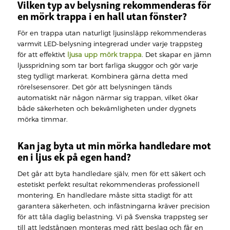
Vilken typ av belysning rekommenderas för
en mörk trappa i en hall utan fönster?
För en trappa utan naturligt ljusinsläpp rekommenderas
varmvit LED-belysning integrerad under varje trappsteg
för att effektivt
ljusa upp mörk trappa
. Det skapar en jämn
ljusspridning som tar bort farliga skuggor och gör varje
steg tydligt markerat. Kombinera gärna detta med
rörelsesensorer. Det gör att belysningen tänds
automatiskt när någon närmar sig trappan, vilket ökar
både säkerheten och bekvämligheten under dygnets
mörka timmar.
Kan jag byta ut min mörka handledare mot
en i ljus ek på egen hand?
Det går att byta handledare själv, men för ett säkert och
estetiskt perfekt resultat rekommenderas professionell
montering. En handledare måste sitta stadigt för att
garantera säkerheten, och infästningarna kräver precision
för att tåla daglig belastning. Vi på Svenska trappsteg ser
till att ledstången monteras med rätt beslag och får en