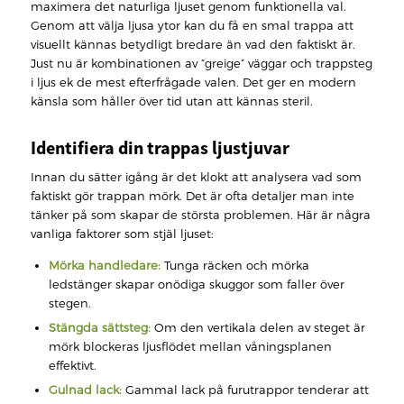
maximera det naturliga ljuset genom funktionella val.
Genom att välja ljusa ytor kan du få en smal trappa att
visuellt kännas betydligt bredare än vad den faktiskt är.
Just nu är kombinationen av ”greige” väggar och trappsteg
i ljus ek de mest efterfrågade valen. Det ger en modern
känsla som håller över tid utan att kännas steril.
Identifiera din trappas ljustjuvar
Innan du sätter igång är det klokt att analysera vad som
faktiskt gör trappan mörk. Det är ofta detaljer man inte
tänker på som skapar de största problemen. Här är några
vanliga faktorer som stjäl ljuset:
Mörka handledare:
Tunga räcken och mörka
ledstänger skapar onödiga skuggor som faller över
stegen.
Stängda sättsteg:
Om den vertikala delen av steget är
mörk blockeras ljusflödet mellan våningsplanen
effektivt.
Gulnad lack:
Gammal lack på furutrappor tenderar att