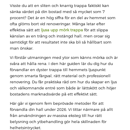
Visste du att en sliten och knarrig trappa faktiskt kan
sänka värdet på din bostad med så mycket som 7
procent? Det är en hög siffra för en del av hemmet som
ofta glöms bort vid renoveringar. Många letar efter
effektiva sätt att
ljusa upp mörk trappa
för att slippa
känslan av en trång och instängd hall, men oroar sig
samtidigt för att resultatet inte ska bli så hållbart som
man önskar.
Vi förstår utmaningen med ytor som känns mörka och är
svåra att hålla rena. I den här guiden lär du dig hur du
förvandlar en dyster trappa till hemmets ljuspunkt
genom smarta färgval, rätt material och professionell
renovering. Du får praktiska råd om hur du skapar en ljus
och välkomnande entré som både är lättskött och höjer
bostadens marknadsvärde på ett effektivt sätt.
Här går vi igenom fem beprövade metoder för att
förvandla din hall under 2026. Vi tittar närmare på allt
från användningen av massiva eksteg till hur rätt
belysning och ytbehandling gör hela skillnaden för
helhetsintrycket.