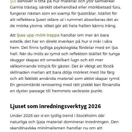
ljus
behöver vi titta på hur material och ytor samverkar.
Gamla träslag, särskilt obehandlad eller mörkbetsad furu,
fungerar nästan som en svamp för ljusstrålar. Istället för
att reflektera ljuset vidare ut i rummet absorberas det av
de mörka ytorna, vilket gör att hela hallen känns trång.
Att
ljusa upp mörk trappa
handlar om mer än bara
estetik; det har en direkt inverkan på hur vi mår i våra
hem. Det finns tydliga psykologiska fördelar med en ljus
hall. När du möts av rymd och reflektion istället för tunga
skuggor skapas ett omedelbart lugn och ett mer
välkomnande intryck för gäster. Det är viktigt att förstå
skillnaden mellan att bara dölja mörkret med lite färg
och att faktiskt använda material som aktivt skapar rymd.
En genomtänkt renovering med rätt ytskikt kan förvandla
en dyster passage till hemmets vackraste punkt.
Ljuset som inredningsverktyg 2026
Under 2026 ser vi en tydlig trend i Stockholm där
naturliga och ljusa material dominerar inredningen. Den
skandinaviska minimalismen handlar nu om att