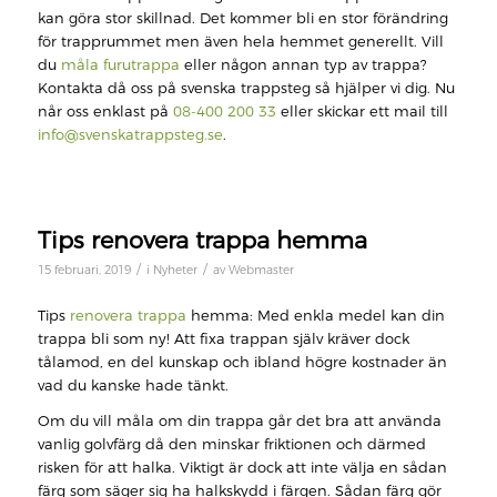
kan göra stor skillnad. Det kommer bli en stor förändring
för trapprummet men även hela hemmet generellt. Vill
du
måla furutrappa
eller någon annan typ av trappa?
Kontakta då oss på svenska trappsteg så hjälper vi dig. Nu
når oss enklast på
08-400 200 33
eller skickar ett mail till
info@svenskatrappsteg.se
.
Tips renovera trappa hemma
/
/
15 februari, 2019
i
Nyheter
av
Webmaster
Tips
renovera trappa
hemma: Med enkla medel kan din
trappa bli som ny! Att fixa trappan själv kräver dock
tålamod, en del kunskap och ibland högre kostnader än
vad du kanske hade tänkt.
Om du vill måla om din trappa går det bra att använda
vanlig golvfärg då den minskar friktionen och därmed
risken för att halka. Viktigt är dock att inte välja en sådan
färg som säger sig ha halkskydd i färgen. Sådan färg gör