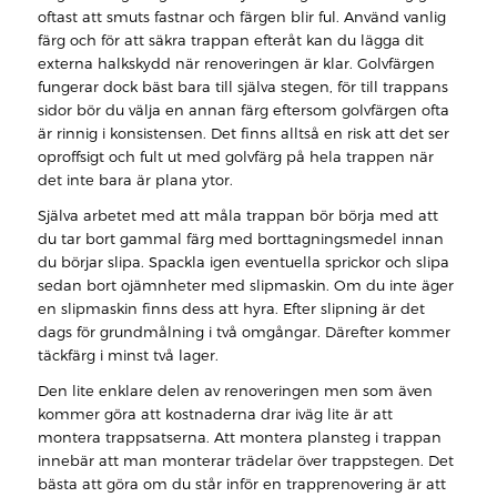
oftast att smuts fastnar och färgen blir ful. Använd vanlig
färg och för att säkra trappan efteråt kan du lägga dit
externa halkskydd när renoveringen är klar. Golvfärgen
fungerar dock bäst bara till själva stegen, för till trappans
sidor bör du välja en annan färg eftersom golvfärgen ofta
är rinnig i konsistensen. Det finns alltså en risk att det ser
oproffsigt och fult ut med golvfärg på hela trappen när
det inte bara är plana ytor.
Själva arbetet med att måla trappan bör börja med att
du tar bort gammal färg med borttagningsmedel innan
du börjar slipa. Spackla igen eventuella sprickor och slipa
sedan bort ojämnheter med slipmaskin. Om du inte äger
en slipmaskin finns dess att hyra. Efter slipning är det
dags för grundmålning i två omgångar. Därefter kommer
täckfärg i minst två lager.
Den lite enklare delen av renoveringen men som även
kommer göra att kostnaderna drar iväg lite är att
montera trappsatserna. Att montera plansteg i trappan
innebär att man monterar trädelar över trappstegen. Det
bästa att göra om du står inför en trapprenovering är att