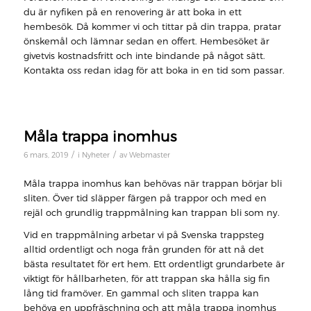
du är nyfiken på en renovering är att boka in ett
hembesök. Då kommer vi och tittar på din trappa, pratar
önskemål och lämnar sedan en offert. Hembesöket är
givetvis kostnadsfritt och inte bindande på något sätt.
Kontakta oss redan idag för att boka in en tid som passar.
Måla trappa inomhus
/
/
6 mars, 2019
i
Nyheter
av
Webmaster
Måla trappa inomhus kan behövas när trappan börjar bli
sliten. Över tid släpper färgen på trappor och med en
rejäl och grundlig trappmålning kan trappan bli som ny.
Vid en trappmålning arbetar vi på Svenska trappsteg
alltid ordentligt och noga från grunden för att nå det
bästa resultatet för ert hem. Ett ordentligt grundarbete är
viktigt för hållbarheten, för att trappan ska hålla sig fin
lång tid framöver. En gammal och sliten trappa kan
behöva en uppfräschning och att måla trappa inomhus