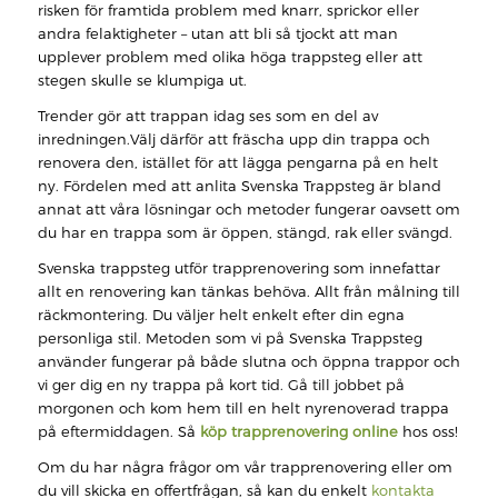
risken för framtida problem med knarr, sprickor eller
andra felaktigheter – utan att bli så tjockt att man
upplever problem med olika höga trappsteg eller att
stegen skulle se klumpiga ut.
Trender gör att trappan idag ses som en del av
inredningen.Välj därför att fräscha upp din trappa och
renovera den, istället för att lägga pengarna på en helt
ny. Fördelen med att anlita Svenska Trappsteg är bland
annat att våra lösningar och metoder fungerar oavsett om
du har en trappa som är öppen, stängd, rak eller svängd.
Svenska trappsteg utför trapprenovering som innefattar
allt en renovering kan tänkas behöva. Allt från målning till
räckmontering. Du väljer helt enkelt efter din egna
personliga stil. Metoden som vi på Svenska Trappsteg
använder fungerar på både slutna och öppna trappor och
vi ger dig en ny trappa på kort tid. Gå till jobbet på
morgonen och kom hem till en helt nyrenoverad trappa
på eftermiddagen. Så
köp
trapprenovering
online
hos oss!
Om du har några frågor om vår trapprenovering eller om
du vill skicka en offertfrågan, så kan du enkelt
kontakta