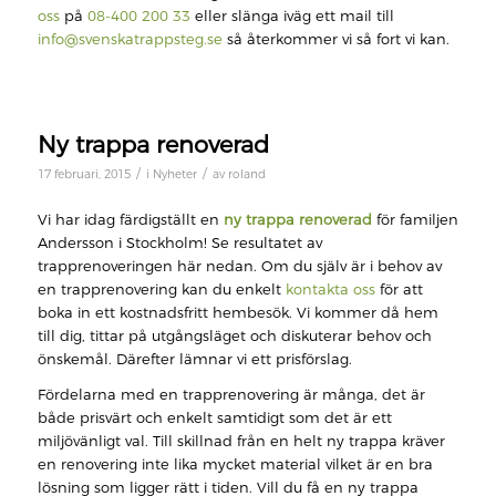
oss
på
08-400 200 33
eller slänga iväg ett mail till
info@svenskatrappsteg.se
så återkommer vi så fort vi kan.
Ny trappa renoverad
/
/
17 februari, 2015
i
Nyheter
av
roland
Vi har idag färdigställt en
ny trappa renoverad
för familjen
Andersson i Stockholm! Se resultatet av
trapprenoveringen här nedan. Om du själv är i behov av
en trapprenovering kan du enkelt
kontakta oss
för att
boka in ett kostnadsfritt hembesök. Vi kommer då hem
till dig, tittar på utgångsläget och diskuterar behov och
önskemål. Därefter lämnar vi ett prisförslag.
Fördelarna med en trapprenovering är många, det är
både prisvärt och enkelt samtidigt som det är ett
miljövänligt val. Till skillnad från en helt ny trappa kräver
en renovering inte lika mycket material vilket är en bra
lösning som ligger rätt i tiden. Vill du få en ny trappa