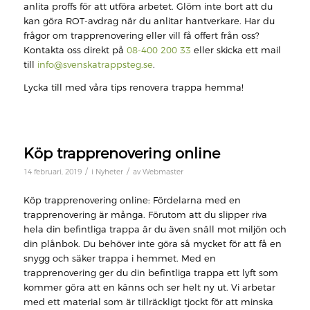
anlita proffs för att utföra arbetet. Glöm inte bort att du
kan göra ROT-avdrag när du anlitar hantverkare. Har du
frågor om trapprenovering eller vill få offert från oss?
Kontakta oss direkt på
08-400 200 33
eller skicka ett mail
till
info@svenskatrappsteg.se
.
Lycka till med våra tips renovera trappa hemma!
Köp trapprenovering online
/
/
14 februari, 2019
i
Nyheter
av
Webmaster
Köp trapprenovering online: Fördelarna med en
trapprenovering är många. Förutom att du slipper riva
hela din befintliga trappa är du även snäll mot miljön och
din plånbok. Du behöver inte göra så mycket för att få en
snygg och säker trappa i hemmet. Med en
trapprenovering ger du din befintliga trappa ett lyft som
kommer göra att en känns och ser helt ny ut. Vi arbetar
med ett material som är tillräckligt tjockt för att minska